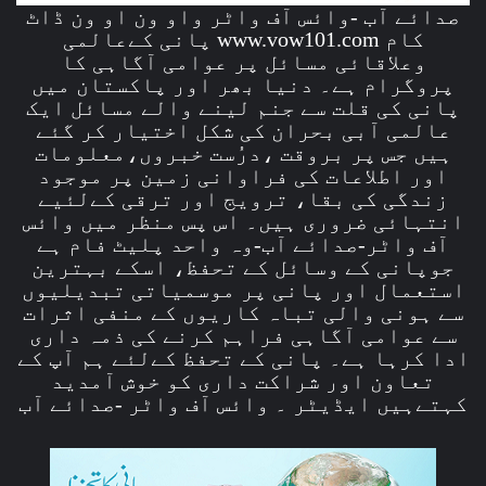
صدائے آب -وائس آف واٹر واو ون او ون ڈاٹ
کام www.vow101.com پانی کےعالمی
وعلاقائی مسائل پر عوامی آگاہی کا
پروگرام ہے۔ دنیا بھر اور پاکستان میں
پانی کی قلت سے جنم لینے والے مسائل ایک
عالمی آبی بحران کی شکل اختیار کر گئے
ہیں جس پر بروقت ،درُست خبروں،معلومات
اور اطلاعات کی فراوانی زمین پر موجود
زندگی کی بقا، ترویج اور ترقی کےلئیے
انتہائی ضروری ہیں۔ اس پس منظر میں وائس
آف واٹر-صدائے آب-وہ واحد پلیٹ فام ہے
جوپانی کے وسائل کے تحفظ، اسکے بہترین
استعمال اور پانی پر موسمیاتی تبدیلیوں
سے ہونی والی تباہ کاریوں کے منفی اثرات
سے عوامی آگاہی فراہم کرنے کی ذمہ داری
ادا کرہا ہے۔ پانی کے تحفظ کےلئے ہم آپ کے
تعاون اور شراکت داری کو خوش آمدید
کہتےہیں ایڈیٹر ۔ وائس آف واٹر -صدائے آب