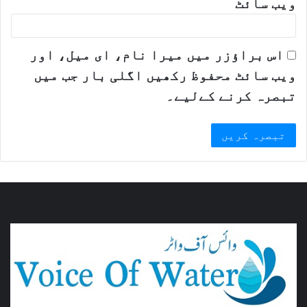
ویب‌ سائٹ
اس براؤزر میں میرا نام، ای میل، اور
ویب سائٹ محفوظ رکھیں اگلی بار جب میں
تبصرہ کرنے کےلیے۔