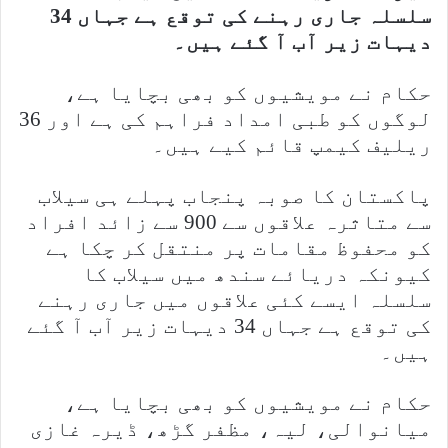
سلسلہ جاری رہنے کی توقع ہے جہاں 34
دیہات زیر آب آ گئے ہیں۔
حکام نے مویشیوں کو بھی بچایا ہے،
لوگوں کو طبی امداد فراہم کی ہے اور 36
ریلیف کیمپ قائم کیے ہیں۔
پاکستان کا صوبہ پنجاب پہلے ہی سیلاب
سے متاثرہ علاقوں سے 900 سے زائد افراد
کو محفوظ مقامات پر منتقل کر چکا ہے
کیونکہ دریائے سندھ میں سیلاب کا
سلسلہ ایسے کئی علاقوں میں جاری رہنے
کی توقع ہے جہاں 34 دیہات زیر آب آ گئے
ہیں۔
حکام نے مویشیوں کو بھی بچایا ہے،
میانوالی، لیہ، مظفر گڑھ، ڈیرہ غازی