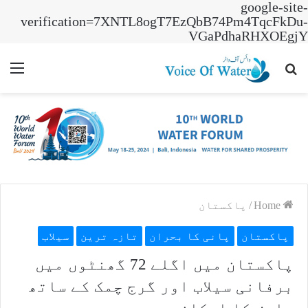
google-site-
verification=7XNTL8ogT7EzQbB74Pm4TqcFkDu-
VGaPdhaRHXOEgjY
nu
Search
for
Home
/
پاکستان
پاکستان
پانی کا بحران
تازہ ترین
سیلاب
پاکستان میں اگلے 72 گھنٹوں میں
برفانی سیلاب اور گرج چمک کے ساتھ