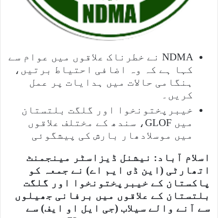
NDMA نے خطرناک علاقوں میں عوام سے
کہا ہے کہ وہ اضافی احتیاط برتیں،
ہنگامی حالات میں ہدایات پر عمل
کریں۔
خیبرپختونخوا اور گلگت بلتستان
میں GLOF، سندھ کے مختلف علاقوں
میں موسلادھار بارش کی پیشگوئی
اسلام آباد: نیشنل ڈیزاسٹر مینجمنٹ
اتھارٹی (این ڈی ایم اے) نے جمعہ کو
پاکستان کے خیبرپختونخوا اور گلگت
بلتستان کے علاقوں میں برفانی جھیلوں
سے آنے والے سیلاب (جی ایل او ایف) سے