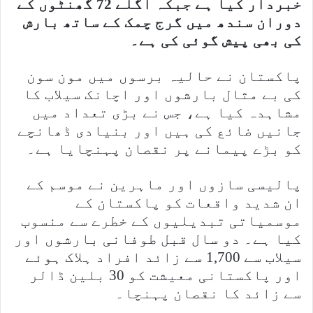
خبردار کیا ہے جبکہ اگلے 72 گھنٹوں کے
دوران سندھ میں گرج چمک کے ساتھ بارش
کی بھی پیش گوئی کی ہے۔
پاکستان نے حالیہ برسوں میں مون سون
کی بے مثال بارشوں اور اچانک سیلاب کا
مشاہدہ کیا ہے، جس نے بڑی تعداد میں
جانیں ضائع کی ہیں اور بنیادی ڈھانچے
کو بڑے پیمانے پر نقصان پہنچایا ہے۔
پالیسی سازوں اور ماہرین نے موسم کے
ان شدید واقعات کو پاکستان کے
موسمیاتی تبدیلیوں کے خطرے سے منسوب
کیا ہے۔ دو سال قبل طوفانی بارشوں اور
سیلاب سے 1,700 سے زائد افراد ہلاک ہوئے
اور پاکستانی معیشت کو 30 بلین ڈالر
سے زائد کا نقصان پہنچا۔