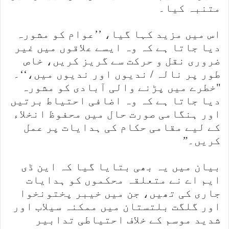
متنبہ کیا۔
اس میں مزید کہا گیا، ’’عوام کو مشورہ
دیا جاتا ہے کہ وہ ایسے علاقوں میں غیر
ضروری نقل و حرکت سے گریز کریں، خاص
طور پر نالہ / ندیوں اور ندیوں میں،‘‘۔
"خطرے میں پڑنے والی آبادی کو مشورہ
دیا جاتا ہے کہ وہ اضافی احتیاط برتیں
اور ہنگامی صورت حال میں محفوظ انخلاء
کے لیے مقامی حکام کی ہدایات پر عمل
کریں۔”
بیان میں یہ بھی بتایا گیا کہ این ڈی
ایم اے نے متعلقہ محکموں کو ہدایات
جاری کی تھیں، جن میں خیبر پختونخوا
اور گلگت بلتستان میں ممکنہ سیلاب اور
شدید موسم کے خلاف احتیاطی تدابیر