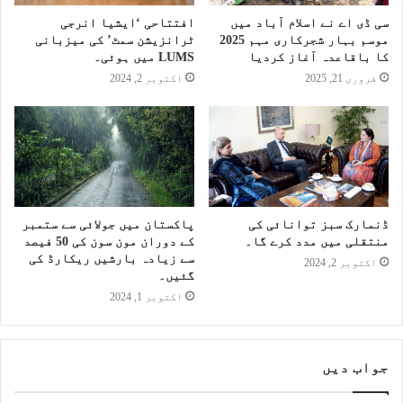
سی ڈی اے نے اسلام آباد میں
افتتاحی ‘ایشیا انرجی
موسم بہار شجرکاری مہم 2025
ٹرانزیشن سمٹ’ کی میزبانی
کا باقاعدہ آغاز کردیا
LUMS میں ہوئی۔
فروری 21, 2025
اکتوبر 2, 2024
ڈنمارک سبز توانائی کی
پاکستان میں جولائی سے ستمبر
منتقلی میں مدد کرے گا۔
کے دوران مون سون کی 50 فیصد
سے زیادہ بارشیں ریکارڈ کی
اکتوبر 2, 2024
گئیں۔
اکتوبر 1, 2024
جواب دیں