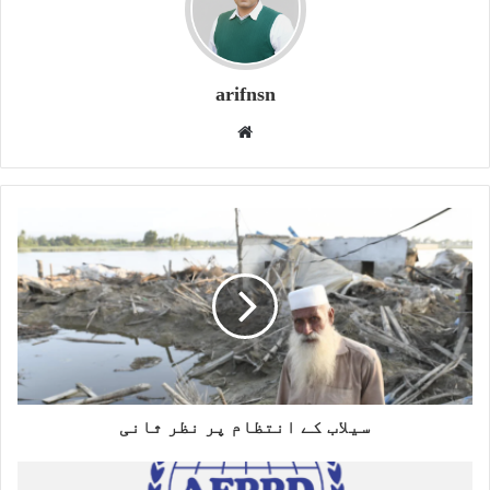
arifnsn
W
e
b
s
i
t
e
سیلاب کے انتظام پر نظر ثانی