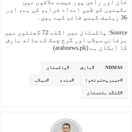
خان اور راجن پور جیسے علاقوں میں
مکینوں کو طبی امداد فراہم کی ہے، اور
36 ریلیف کیمپ قائم کیے ہیں۔
Source: پاکستان میں اگلے 72 گھنٹوں میں
برفانی سیلاب اور گرج چمک کے ساتھ بارش
کا امکان ہے (arabnews.pk)
NDMA
بارش
پاکستان
خیبرپختونخوا
سندھ
سیلاب
گلگت بلتستان