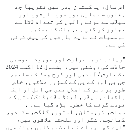
اس سال، پاکستان بھر میں تقریباً چھ
ہفتوں سے جاری مون سون بارشوں اور
سیلاب سے مرنے والوں کی تعداد 150 سے
تجاوز کر گئی ہے، ملک کے محکمہ
موسمیات نے مزید بارشوں کی پیش گوئی
کی ہے۔
"زیادہ درجہ حرارت اور موجودہ موسمی
حالات کی روشنی میں، بشمول 12 اگست 2024
تک بارش / آندھی اور گرج چمک کے ساتھ،
جی بی اور کے پی کے کمزور علاقوں، خاص
طور پر دیر کے اضلاع میں جی ایل او ایف
واقعات، سیلاب، لینڈ سلائیڈنگ / مٹی کے
تودے گرنے کا خطرہ بڑھ گیا ہے۔ ،
سوات، کوہستان، استور، گلگت، سکردو،
گھانچے، شگر اور ملحقہ علاقوں میں،
"این ڈی ایم اے نے ایک سرکاری بیان میں