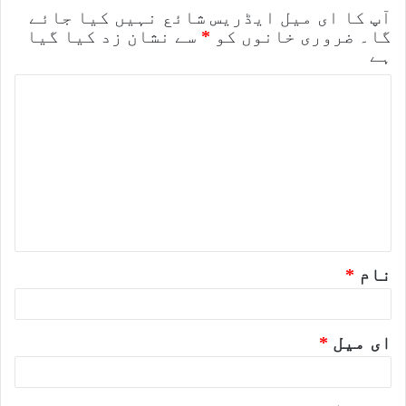
آپ کا ای میل ایڈریس شائع نہیں کیا جائے
گا۔
ضروری خانوں کو
*
سے نشان زد کیا گیا
ہے
ت
ب
ص
ر
ہ
*
نام
*
ای میل
*