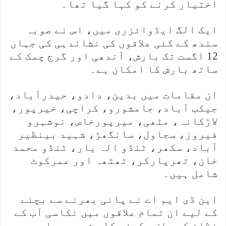
اختیار کرنے کو کہا گیا تھا۔
ایک الگ ایڈوائزری میں، اس نے صوبہ
سندھ کے کئی علاقوں کی نشاندہی کی جہاں
12 اگست تک بارش، آندھی اور گرج چمک کے
ساتھ بارش کا امکان ہے۔
ان مقامات میں بدین، دادو، حیدرآباد،
جیکب آباد، جامشورو، کراچی، خیرپور،
لاڑکانہ، مٹھی، میرپورخاص، نوشہرو
فیروز، سجاول، سانگھڑ، شہید بینظیر
آباد، سکھر، ٹنڈو الہ یار، ٹنڈو محمد
خان، تھرپارکر، ٹھٹھہ اور عمرکوٹ
شامل ہیں۔
این ڈی ایم اے نے پانی بھرنے سے بچنے
کے لیے ان تمام علاقوں میں نکاسی آب کے
نظام کو صاف رکھنے کا مشورہ دیا۔