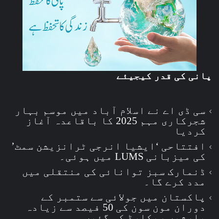
پانی کی قدر کیجیئے
سی ڈی اے نے اسلام آباد میں موسم بہار
شجرکاری مہم 2025 کا باقاعدہ آغاز
کردیا
افتتاحی ‘ایشیا انرجی ٹرانزیشن سمٹ’
کی میزبانی LUMS میں ہوئی۔
ڈنمارک سبز توانائی کی منتقلی میں
مدد کرے گا۔
پاکستان میں جولائی سے ستمبر کے
دوران مون سون کی 50 فیصد سے زیادہ
بارشیں ریکارڈ کی گئیں۔