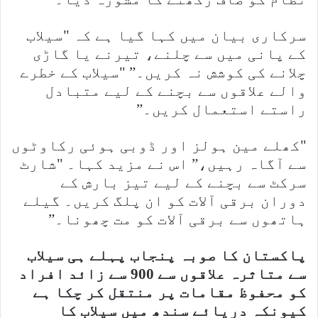
سرکاری بیان میں کہا گیا ہے کہ "سیلاب
کے پانی میں سے چلنے، تیرنے یا گاڑی
چلانے کی کوشش نہ کریں۔” "سیلاب کے خطرے
والے علاقوں سے بچنے کے لیے متبادل
راستے استعمال کریں۔”
"کھلے مین ہولز اور ڈوبی ہوئی رکاوٹوں
سے آگاہ رہیں،” اس نے مزید کہا۔ "شارٹ
سرکٹ سے بچنے کے لیے تیز بارش کے
دوران برقی آلات کو ان پلگ کریں۔ گیلے
ہاتھوں سے برقی آلات کو مت چھونا۔”
پاکستان کا صوبہ پنجاب پہلے ہی سیلاب
سے متاثرہ علاقوں سے 900 سے زائد افراد
کو محفوظ مقامات پر منتقل کر چکا ہے
کیونکہ دریائے سندھ میں سیلاب کا