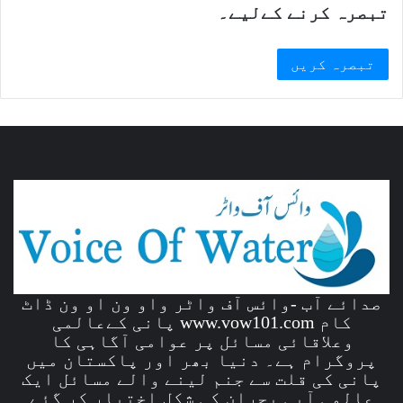
تبصرہ کرنے کےلیے۔
صدائے آب -وائس آف واٹر واو ون او ون ڈاٹ
کام www.vow101.com پانی کےعالمی
وعلاقائی مسائل پر عوامی آگاہی کا
پروگرام ہے۔ دنیا بھر اور پاکستان میں
پانی کی قلت سے جنم لینے والے مسائل ایک
عالمی آبی بحران کی شکل اختیار کر گئے