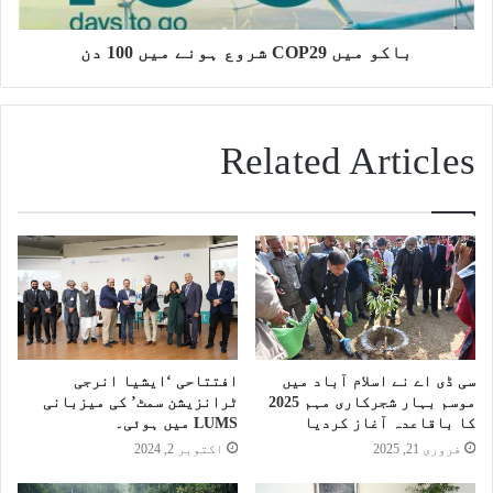
باکو میں COP29 شروع ہونے میں 100 دن
Related Articles
سی ڈی اے نے اسلام آباد میں
افتتاحی ‘ایشیا انرجی
موسم بہار شجرکاری مہم 2025
ٹرانزیشن سمٹ’ کی میزبانی
کا باقاعدہ آغاز کردیا
LUMS میں ہوئی۔
فروری 21, 2025
اکتوبر 2, 2024