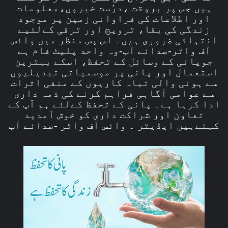
ہیں جس پر بروقت ،درُست خبروں،معلومات
اور اطلاعات کی فراوانی زمین پر موجود
زندگی کی بقا، ترویج اور ترقی کےلئیے
انتہائی ضروری ہیں۔ اس پس منظر میں وائس
آف واٹر-صدائے آب-وہ واحد پلیٹ فام ہے
جوپانی کے وسائل کے تحفظ، اسکے بہترین
استعمال اور پانی پر موسمیاتی تبدیلیوں
سے ہونی والی تباہ کاریوں کے منفی اثرات
سے عوامی آگاہی فراہم کرنے کی ذمہ داری
ادا کرہا ہے۔ پانی کے تحفظ کےلئے ہم آپ کے
تعاون اور شراکت داری کو خوش آمدید
کہتےہیں ایڈیٹر ۔ وائس آف واٹر -صدائے آب