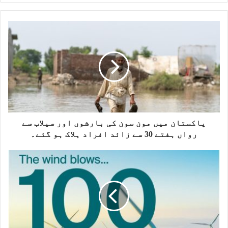
b
s
i
t
e
پاکستان میں مون سون کی بارشوں اور سیلاب سے
رواں ہفتے 30 سے ​​زائد افراد ہلاک ہو گئے۔