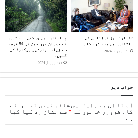
ڈنمارک سبز توانائی کی
پاکستان میں جولائی سے ستمبر
منتقلی میں مدد کرے گا۔
کے دوران مون سون کی 50 فیصد
سے زیادہ بارشیں ریکارڈ کی
اکتوبر 2, 2024
گئیں۔
اکتوبر 1, 2024
جواب دیں
آپ کا ای میل ایڈریس شائع نہیں کیا جائے
گا۔
ضروری خانوں کو
*
سے نشان زد کیا گیا
ہے
ت