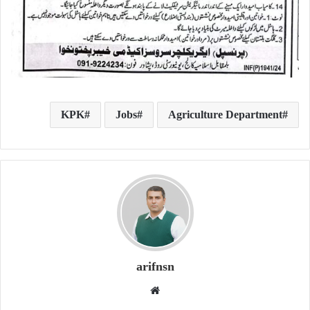
KPK
Jobs
Agriculture Department
arifnsn
W
e