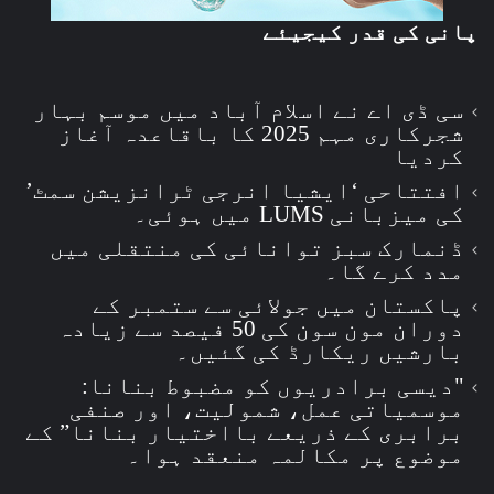
پانی کی قدر کیجیئے
سی ڈی اے نے اسلام آباد میں موسم بہار
شجرکاری مہم 2025 کا باقاعدہ آغاز
کردیا
افتتاحی ‘ایشیا انرجی ٹرانزیشن سمٹ’
کی میزبانی LUMS میں ہوئی۔
ڈنمارک سبز توانائی کی منتقلی میں
مدد کرے گا۔
پاکستان میں جولائی سے ستمبر کے
دوران مون سون کی 50 فیصد سے زیادہ
بارشیں ریکارڈ کی گئیں۔
"دیسی برادریوں کو مضبوط بنانا:
موسمیاتی عمل، شمولیت، اور صنفی
برابری کے ذریعے بااختیار بنانا” کے
موضوع پر مکالمہ منعقد ہوا۔