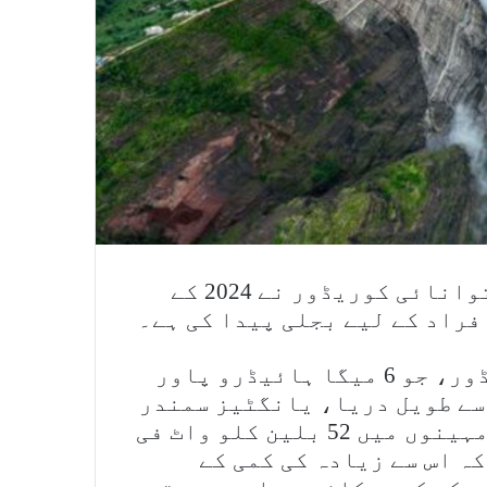
چین میں واقع دنیا کے سب سے بڑے صاف توانائی کوریڈور نے 2024 کے
دنیا کا سب سے بڑا صاف توانائی کوریڈور، جو 6 میگا ہائیڈرو پاور
سے طویل دریا، یانگٹیز سمندر
پر واقع ہے، نے صرف 2024 کے پہلے تین مہینوں میں 52 بلین کلو واٹ فی
ہ اس سے زیادہ کی کمی کے