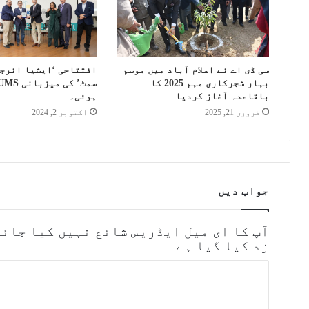
سی ڈی اے نے اسلام آباد میں موسم
افتتاحی ‘ایشیا انرج
بہار شجرکاری مہم 2025 کا
باقاعدہ آغاز کردیا
ہوئی۔
فروری 21, 2025
اکتوبر 2, 2024
جواب دیں
آپ کا ای میل ایڈریس شائع نہیں کیا جائے
زد کیا گیا ہے
ت
ب