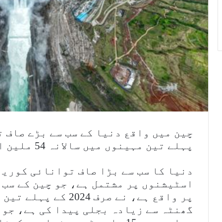
پہلے تین مہینوں میں سالانہ 54 ملین افراد کے لیے بجلی پیدا کی ہے۔
اسٹیشنوں پر مشتمل ہے، جو چین کے سب 
گھنٹہ سے زیادہ بجلی پیدا کی ہے، جو ک