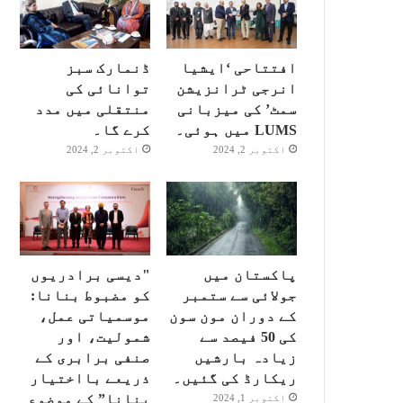
افتتاحی ‘ایشیا
ڈنمارک سبز
انرجی ٹرانزیشن
توانائی کی
سمٹ’ کی میزبانی
منتقلی میں مدد
LUMS میں ہوئی۔
کرے گا۔
اکتوبر 2, 2024
اکتوبر 2, 2024
پاکستان میں
"دیسی برادریوں
جولائی سے ستمبر
کو مضبوط بنانا:
کے دوران مون سون
موسمیاتی عمل،
کی 50 فیصد سے
شمولیت، اور
زیادہ بارشیں
صنفی برابری کے
ریکارڈ کی گئیں۔
ذریعے بااختیار
بنانا” کے موضوع
اکتوبر 1, 2024