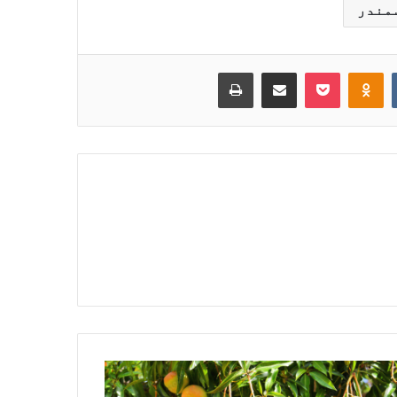
مندر
Print
Share via Email
Pocket
Odnoklassniki
VKontakte