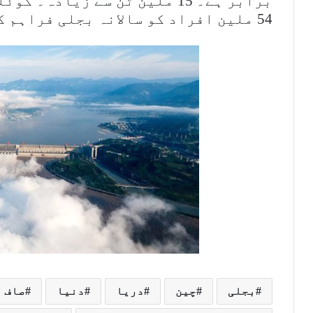
برابر ہے۔ 15 ملین ٹن سے زیادہ
54 ملین افراد کو سالانہ بجلی فراہم کرنے کے لیے کافی ہے۔
بجلی
چین
دریا
دنیا
صاف 