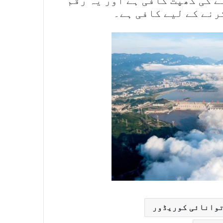
۔ کوئلے کی کھپت کافی ہے اور یہ رقم
توانائی کوریڈور