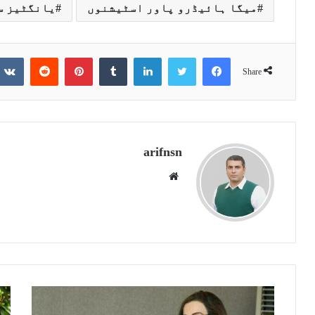
میگا ہائیڈرو پاور اسٹیشنوں
یانگٹیز س
Reddit
Pinterest
Tumblr
LinkedIn
Twitter
Facebook
Share
arifnsn
W
e
b
s
i
t
e