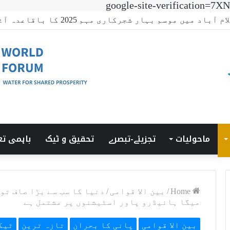
google-site-verificatio
جی ٹرانزیشن سمٹ’ کی میزبانی LUMS میں ہوئی۔
ماحولیات
تجزیئے-تبصرے
تحقیق و ٹیک
باہمی تع
Home
/
بین الا قوامی
/
میگا ہائیڈرو پاور اسٹیشنوں پر مشتمل ہے
بین الا قوامی
پانی کا بحران
تازہ ترین
ٹیک