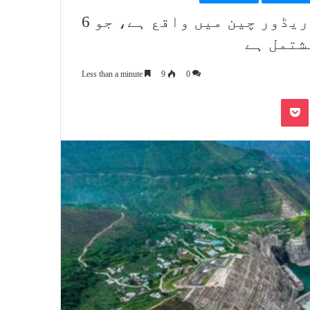
دنیا کا سب سے بڑا صاف توانائی کوریڈور چین میں واقع ہے، جو 6
شتمل ہے
Less than a minute
9
0
Pocket