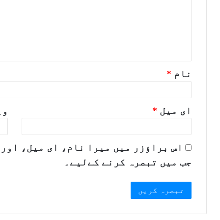
ص
ر
ہ
*
نام
*
ای میل
*
وی
اس براؤزر میں میرا نام، ای میل، اور 
جب میں تبصرہ کرنے کےلیے۔