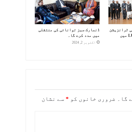
ی ٹرانزیشن
ڈنمارک سبز توانائی کی منتقلی
سمٹ’ کی میزبانی LUMS میں
میں مدد کرے گا۔
اکتوبر 2, 2024
 گا۔
ضروری خانوں کو
*
سے نشان