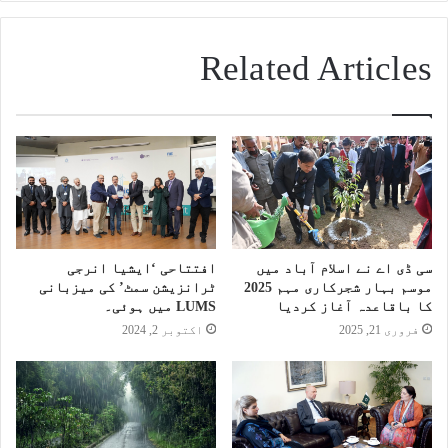
Related Articles
سی ڈی اے نے اسلام آباد میں
افتتاحی ‘ایشیا انرجی
موسم بہار شجرکاری مہم 2025
ٹرانزیشن سمٹ’ کی میزبانی
کا باقاعدہ آغاز کردیا
LUMS میں ہوئی۔
فروری 21, 2025
اکتوبر 2, 2024