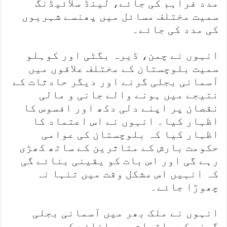
مدد فراہم کی جائے، لینڈ سلائیڈنگ
سمیت مختلف مسائل میں پھنسے شہریوں
کی مدد کی جائے۔
انہوں نے چمن، ڈیرہ بگٹی اور کوہلو
سمیت بلوچستان کے مختلف علاقوں میں
آسمانی بجلی گرنے اور دیگر حادثات کے
نتیجے میں ہونے والے جانی و مالی
نقصان پر اپنے دلی دکھ اور افسوس کا
اظہار کیا۔ انہوں نے اس اعتماد کا
اظہار کیا کہ بلوچستان کی عوامی
حکومت بارش کے متاثرین کے ساتھ کھڑی
رہے گی اور اس بات کو یقینی بنائے گی
کہ انہیں اس مشکل وقت میں تنہا نہ
چھوڑا جائے۔
انہوں نے ملک بھر میں آسمانی بجلی
گرنے کے واقعات میں اضافے کو