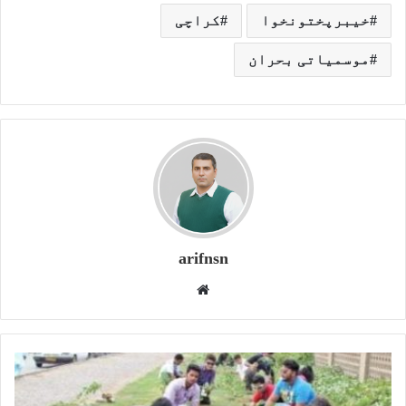
خیبرپختونخوا
کراچی
موسمیاتی بحران
arifnsn
W
e
b
s
i
t