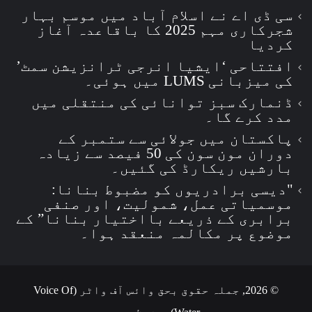
سی ڈی اے نے اسلام آباد میں موسم بہار
شجرکاری مہم 2025 کا باقاعدہ آغاز
کردیا
افتتاحی ‘ایشیا انرجی ٹرانزیشن سمٹ’
کی میزبانی LUMS میں ہوئی۔
ڈنمارک سبز توانائی کی منتقلی میں
مدد کرے گا۔
پاکستان میں جولائی سے ستمبر کے
دوران مون سون کی 50 فیصد سے زیادہ
بارشیں ریکارڈ کی گئیں۔
"دیسی برادریوں کو مضبوط بنانا:
موسمیاتی عمل، شمولیت، اور صنفی
برابری کے ذریعے بااختیار بنانا” کے
موضوع پر مکالمہ منعقد ہوا۔
© 2026, جملہ حقوق بحق وائس آف واٹر (Voice Of