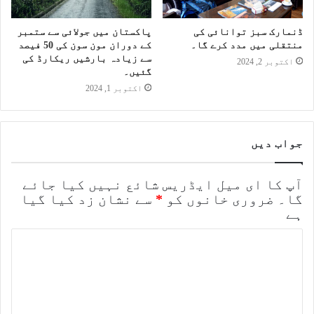
ڈنمارک سبز توانائی کی
پاکستان میں جولائی سے ستمبر
منتقلی میں مدد کرے گا۔
کے دوران مون سون کی 50 فیصد
سے زیادہ بارشیں ریکارڈ کی
اکتوبر 2, 2024
گئیں۔
اکتوبر 1, 2024
جواب دیں
آپ کا ای میل ایڈریس شائع نہیں کیا جائے
گا۔
ضروری خانوں کو
*
سے نشان زد کیا گیا
ہے
ت
ب
ص
ر