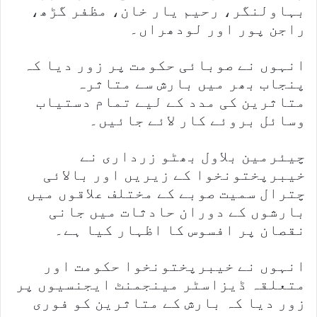
بہاولنگر، رحیم یار خان، مظفر گڑھ،
راجن پور اور لودھراں۔
انہوں نے صوبائی حکومت پر زور دیا کہ
پنجاب بھر میں بارش سے متاثرہ
متاثرین کی مدد کے لیے تمام دستیاب
وسائل بروئے کار لائے جائیں۔
چیئرمین بلاول بھٹو زرداری نے
خیبرپختونخوا کے زیریں اور بالائی
چترال سمیت صوبے کے مختلف علاقوں میں
بارشوں کے دوران حادثات میں جانی
نقصان پر افسوس کا اظہار کیا ہے۔
انہوں نے خیبرپختونخوا حکومت اور
متعلقہ ڈیزاسٹر مینجمنٹ ایجنسیوں پر
زور دیا کہ بارش کے متاثرین کو فوری