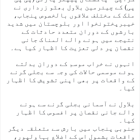
پی) کے چیئرمین بلاول بھٹو زرداری نے
ملک کے مختلف علاقوں بالخصوص پنجاب،
خیبرپختونخوا اور بلوچستان میں شدید
بارشوں کے دوران متعدد حادثات کے
نتیجے میں ہونے والے المناک جانی
نقصان پر دلی تعزیت کا اظہار کیا ہے۔
انہوں نے خراب موسم کے دوران بدلتے
ہوئے موسمی حالات کی وجہ سے بجلی گرنے
کے واقعات پر بھی اپنی تشویش کا اظہار
کیا۔
بلاول نے آسمانی بجلی گرنے سے ہونے
والے جانی نقصان پر افسوس کا اظہار
کیا۔
جنوبی پنجاب میں بارش سے متعلقہ دیگر
واقعات بشمول اس کے اضلاع بہاولپور،