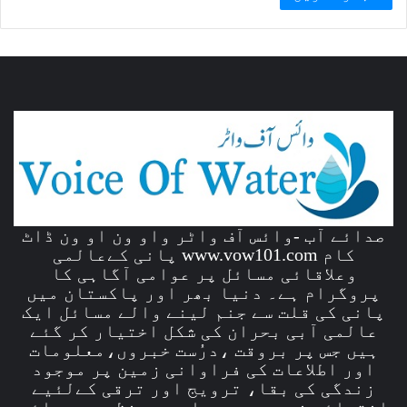
صدائے آب -وائس آف واٹر واو ون او ون ڈاٹ
کام www.vow101.com پانی کےعالمی
وعلاقائی مسائل پر عوامی آگاہی کا
پروگرام ہے۔ دنیا بھر اور پاکستان میں
پانی کی قلت سے جنم لینے والے مسائل ایک
عالمی آبی بحران کی شکل اختیار کر گئے
ہیں جس پر بروقت ،درُست خبروں،معلومات
اور اطلاعات کی فراوانی زمین پر موجود
زندگی کی بقا، ترویج اور ترقی کےلئیے
انتہائی ضروری ہیں۔ اس پس منظر میں وائس