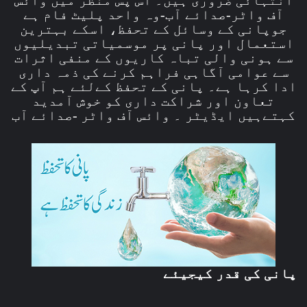
آف واٹر-صدائے آب-وہ واحد پلیٹ فام ہے
جوپانی کے وسائل کے تحفظ، اسکے بہترین
استعمال اور پانی پر موسمیاتی تبدیلیوں
سے ہونی والی تباہ کاریوں کے منفی اثرات
سے عوامی آگاہی فراہم کرنے کی ذمہ داری
ادا کرہا ہے۔ پانی کے تحفظ کےلئے ہم آپ کے
تعاون اور شراکت داری کو خوش آمدید
کہتےہیں ایڈیٹر ۔ وائس آف واٹر -صدائے آب
پانی کی قدر کیجیئے