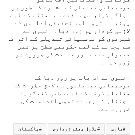
موسمیاتی تبدیلی کے اشارے کے طور پر
اجاگر کیا، اس مسئلے سے نمٹنے کے لیے
یونیورسٹیوں اور تحقیقی اداروں کے
لازمی کردار پر زور دیا۔ انہوں نے
شہریوں کو موسمیاتی تبدیلی کے اثرات
سے بچانے کے لیے حکومتی سطح پر غیر
معمولی جذبے اور قیادت کی ضرورت پر
زور دیا۔
انہوں نے اس بات پر زور دیا کہ
موسمیاتی تبدیلیوں سے لاحق خطرات کا
مقابلہ کرنے کے لیے سطحی گفتگو یا
اجتناب کی بجائے ٹھوس اقدامات کی
ضرورت ہے۔
بارش
بلاول بھٹو زرداری
پاکستان