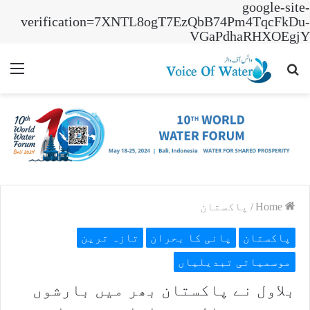
google-site-
verification=7XNTL8ogT7EzQbB74Pm4TqcFkDu-
VGaPdhaRHXOEgjY
nu
Search
for
Home
/
پاکستان
پاکستان
پانی کا بحران
تازہ ترین
موسمیاتی تبدیلیاں
بلاول نے پاکستان بھر میں بارشوں