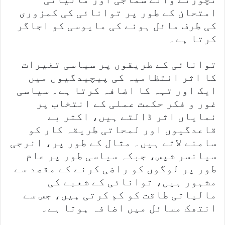
امتحان کے طور پر توانائی کی کمزوری
کی طرف مائل ہونے کی مایوسی کو اجاگر
کرتا ہے۔
توانائی کے طریقوں پر سیاسی تغیرات
کا اثر انتظامیہ کی پیچیدگیوں میں
ایک اور تہہ کا اضافہ کرتا ہے۔ سیاسی
غور و فکر حکمت عملی کے انتخاب پر
نمایاں اثر ڈالتے ہیں، اکثر بے
قاعدگیوں اور لمحاتی طریقہ کار کو
سامنے لاتے ہیں۔ مثال کے طور پر، انرجی
سپانسر شپس، جبکہ سیاسی طور پر عام
طور پر لوگوں کو راضی کرنے کے مقصد سے
مشہور ہیں، توانائی کے شعبے کی
مالیاتی طاقت کو کم کرتی ہیں، جس سے
انتھک مسائل میں اضافہ ہوتا ہے۔