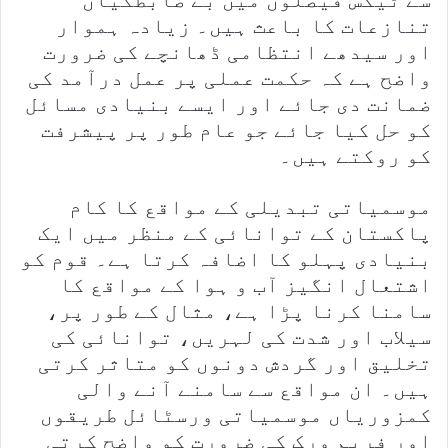
سے ٹیکس فیصلوں میں بے ضابطگیاں
تنازعات کا باعث ہیں۔ زیادہ ہموار
اور سیدھے انتظامی ڈھانچے کی ضرورت
واضح ہے کہ حکمت عملی پر عمل درآمد کی
ضمانت دی جائے اور ایسے بنیادی مسائل
کو حل کیا جائے جو عام طور پر پیشرفت
کو روکتے ہیں۔
موسمیاتی تبدیلی کے مواقع کا کام
پاکستان کے توانائی کے منظر میں ایک
بنیادی پہلو کا اضافہ کرتا ہے۔ قوم کو
اشتعال انگیز آب و ہوا کے مواقع کا
سامنا کرنا پڑا ہے، مثال کے طور پر،
سیلاب اور شدت کی لہریں، توانائی کی
تخلیق اور گردش دونوں کو متاثر کرتی
ہیں۔ ان مواقع سے سامنے آنے والی
کمزوریاں موسمیاتی ورسٹائل طریقوں
اور فریم ورک کی ضرورت کو واضح کرتی