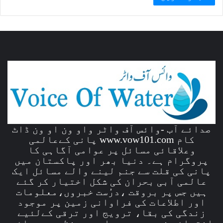
صدائے آب -وائس آف واٹر واو ون او ون ڈاٹ
کام www.vow101.com پانی کےعالمی
وعلاقائی مسائل پر عوامی آگاہی کا
پروگرام ہے۔ دنیا بھر اور پاکستان میں
پانی کی قلت سے جنم لینے والے مسائل ایک
عالمی آبی بحران کی شکل اختیار کر گئے
ہیں جس پر بروقت ،درُست خبروں،معلومات
اور اطلاعات کی فراوانی زمین پر موجود
زندگی کی بقا، ترویج اور ترقی کےلئیے
انتہائی ضروری ہیں۔ اس پس منظر میں وائس