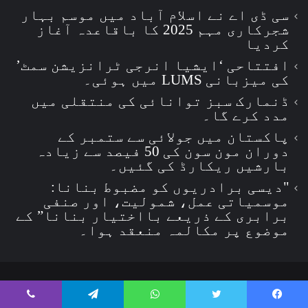
سی ڈی اے نے اسلام آباد میں موسم بہار
شجرکاری مہم 2025 کا باقاعدہ آغاز
کردیا
افتتاحی ‘ایشیا انرجی ٹرانزیشن سمٹ’
کی میزبانی LUMS میں ہوئی۔
ڈنمارک سبز توانائی کی منتقلی میں
مدد کرے گا۔
پاکستان میں جولائی سے ستمبر کے
دوران مون سون کی 50 فیصد سے زیادہ
بارشیں ریکارڈ کی گئیں۔
"دیسی برادریوں کو مضبوط بنانا:
موسمیاتی عمل، شمولیت، اور صنفی
برابری کے ذریعے بااختیار بنانا” کے
موضوع پر مکالمہ منعقد ہوا۔
© 2026, جملہ حقوق بحق وائس آف واٹر (Voice Of