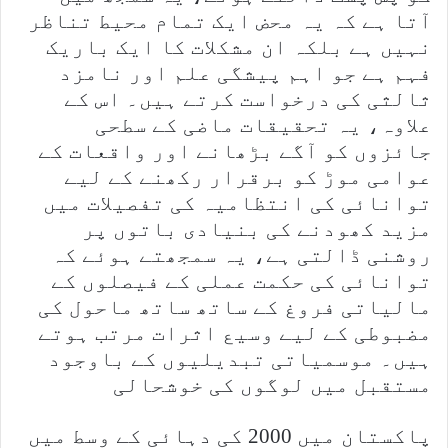
آتا ہے کہ یہ محض ایک تمام محیط تناظر
نہیں ہے بلکہ ان مشکلات کا ایک باریک
فہم ہے جو اہم پیشگی علم اور نامزد
ثالثی کی درخواست کرتے ہیں۔ اس کے
علاوہ، یہ تحقیقات ماضی کے سطحی
جائزوں کو آگے بڑھانے اور واقعات کے
عوامی موڑ کو برقرار رکھنے کے لیے
توانائی کی انتظامیہ کی تفصیلات میں
مزید کھودنے کی بنیادی باتوں پر
روشنی ڈالتی ہے، یہ سمجھتے ہوئے کہ
توانائی کی حکمت عملی کے فیصلوں کے
مالیاتی فروغ کے ساتھ ساتھ ماحول کی
مضبوطی کے لیے وسیع اثرات مرتب ہوتے
ہیں۔ موسمیاتی تبدیلیوں کے باوجود
مستقبل میں لوگوں کی خوشحالی
پاکستان میں 2000 کی دہائی کے وسط میں