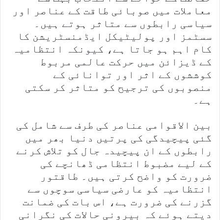
معاملات میں صوبائی طاقت کے عناصر اور
سیاسی رابطوں سے متاثر ہوتے ہیں۔
سسٹمز اور پولیٹیکل ایڈمنسٹریشن کا
کام اہم ہو جاتا ہے، کیونکہ انتظامیہ
کے ڈیزائن میں حرکت عالمی مربوط
کوششوں کے اثر اور توانائی کے
منصوبوں کی ترجیح کو متاثر کر سکتی
ہے۔
بین الاقوامی عناصر کی طرف سے شامل کی
گئی پیچیدگی کی پرتیں دنیا بھر میں
رابطوں کے ان پیچیدہ جال کو تلاش کرنے
کے لیے مضبوط انتظامی ڈھانچے کی
ضرورت کو واضح کرتی ہیں۔ طاقتور
انتظامیہ کو عارضی سیاسی سوچوں سے
گزرنے کی ضرورت ہے، اس بات کی ضمانت
دیتے ہوئے کہ بیرونی حالات کی نگرانی