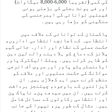
کی کمی (تقریباً 6,000-8,000 میگاواٹ)
اور فی یونٹ بجلی کی بڑھتی ہوئی
قیمتیں توانائی کی ایمرجنسی کی
سنگینی کو بڑھا رہی ہیں۔
پاکستان کے توانائی کے علاقے میں
انتظامیہ کے ڈھانچے انتظامی اداروں،
حکمت عملی کے نظام اور ادارہ جاتی گیم
پلانز کے دماغ کو ہلا دینے والے لین دین
کو ظاہر کرتے ہیں۔ پبلک الیکٹرک پاور
ایڈمنسٹریٹو پاور اور سروس آف انرجی
مولڈنگ کی حکمت عملیوں اور علاقے کو
منظم کرنے میں اہم کھلاڑی ہیں۔ ان
ڈیزائنوں کے باوجود، چیلنجز برداشت
کرتے ہیں۔ ان میں سیدھے پن، ناپاک پن
اور انتظامی رکاوٹوں کے مسائل شامل
ہیں۔ مثال کے طور پر، نیپرا کی جانب