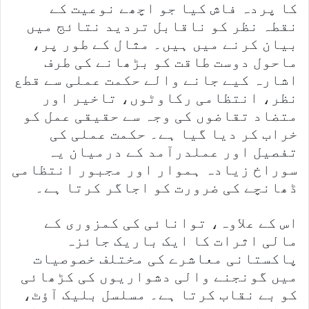
کا پردہ فاش کیا جو اچھے نوعیت کے
نقطہ نظر کو ناقابل تردید نتائج میں
بیان کرنے میں ہیں۔ مثال کے طور پر،
ماحول دوست طاقت کو بڑھانے کی طرف
اشارہ کیے جانے والے حکمت عملی سے قطع
نظر، انتظامی رکاوٹوں، تاخیر اور
متضاد تقاضوں کی وجہ سے حقیقی عمل کو
خراب کر دیا گیا ہے۔ حکمت عملی کی
تفصیل اور عملدرآمد کے درمیان یہ
سوراخ زیادہ ہموار اور مجبور انتظامی
ڈھانچے کی ضرورت کو اجاگر کرتا ہے۔
اس کے علاوہ، توانائی کی کمزوری کے
مالی اثرات کا ایک باریک جائزہ
پاکستانی معاشرے کی مختلف خصوصیات
میں گونجنے والی دشواریوں کی کڑھائی
کو بے نقاب کرتا ہے۔ مسلسل بلیک آؤٹ،