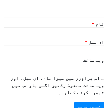
ہ
*
نام
*
ای میل
*
ویب‌ سائٹ
اس براؤزر میں میرا نام، ای میل، اور
ویب سائٹ محفوظ رکھیں اگلی بار جب میں
تبصرہ کرنے کےلیے۔