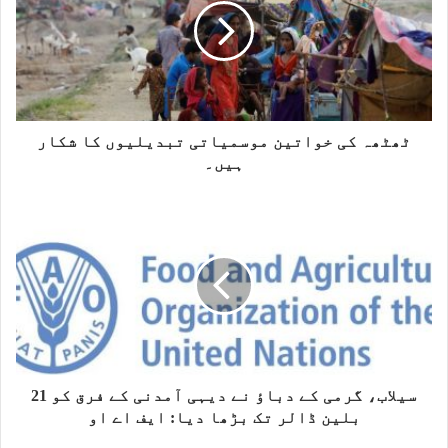
e
ٹھٹھہ کی خواتین موسمیاتی تبدیلیوں کا شکار
ہیں۔
سیلاب، گرمی کے دباؤ نے دیہی آمدنی کے فرق کو 21
بلین ڈالر تک بڑھا دیا: ایف اے او