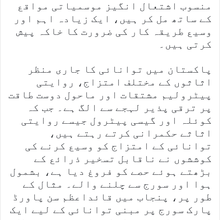
منسوب اشتعال انگیز موسمیاتی مواقع
کے ساتھ مل کر ہیں، ایک زیادہ اہم اور
وسیع طریقہ کار کی ضرورت کا خاکہ پیش
کرتی ہیں۔
پاکستان میں توانائی کا جاری منظر
اثاثوں کے مختلف امتزاج، روایتی
پیٹرولیم مشتقات اور ماحول دوست طاقت
پر ترقی پذیر لہجے سے الگ ہے۔ جب کہ
کوئلہ اور گیسی پیٹرول جیسے روایتی
اثاثے حکمرانی کرتے رہتے ہیں،
توانائی کے امتزاج کو وسیع کرنے کی
کوششوں نے ناقابل تسخیر ذرائع کے
بڑھتے ہوئے حصے کو فروغ دیا ہے، بشمول
ہوا اور سورج سے چلنے والے۔ مثال کے
طور پر، پنجاب میں قائداعظم سن پاورڈ
پارک سورج پر مبنی توانائی کے لیے ایک