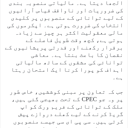
الجھا دیتا ہے۔ مالیاتی منصوبہ بندی
کی ضروریات اور ناواقف قیاس آرائیوں
کے لیے توانائی کے منصوبوں پر کلیدی
انتخاب کی ضرورت ہوتی ہے۔ اپکرموں کی
مالی معقولیت اکثر ہر چیز سے زیادہ
ہوتی ہے، کچھ وقت طویل فاصلے کے
برقرار رکھنے اور قدرتی پریشانیوں کے
نقصان کا باعث بنتا ہے۔ معاشی
توانائی کی مشقوں کے ساتھ مالیاتی
اہداف کو پورا کرنا ایک امتحان رہتا
ہے۔
جب کہ تعاون پر مبنی کوششیں، خاص طور
پر وہ جو CPEC کے تحت بھیجی گئی ہیں،
ملک کے توانائی کے فریم ورک کو اپ
گریڈ کرنے کے لیے کھلے دروازے پیش
کرتی ہیں۔ سی پی ای سی جیسے منصوبوں