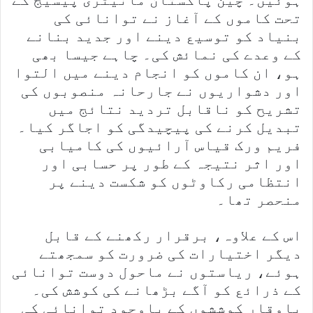
ہوئیں۔ چین پاکستان مانیٹری پیسیج کے
تحت کاموں کے آغاز نے توانائی کی
بنیاد کو توسیع دینے اور جدید بنانے
کے وعدے کی نمائش کی۔ چاہے جیسا بھی
ہو، ان کاموں کو انجام دینے میں التوا
اور دشواریوں نے جارحانہ منصوبوں کی
تشریح کو ناقابل تردید نتائج میں
تبدیل کرنے کی پیچیدگی کو اجاگر کیا۔
فریم ورک قیاس آرائیوں کی کامیابی
اور اثر نتیجہ کے طور پر حسابی اور
انتظامی رکاوٹوں کو شکست دینے پر
منحصر تھا۔
اس کے علاوہ، برقرار رکھنے کے قابل
دیگر اختیارات کی ضرورت کو سمجھتے
ہوئے، ریاستوں نے ماحول دوست توانائی
کے ذرائع کو آگے بڑھانے کی کوشش کی۔
باوقار کوششوں کے باوجود توانائی کی