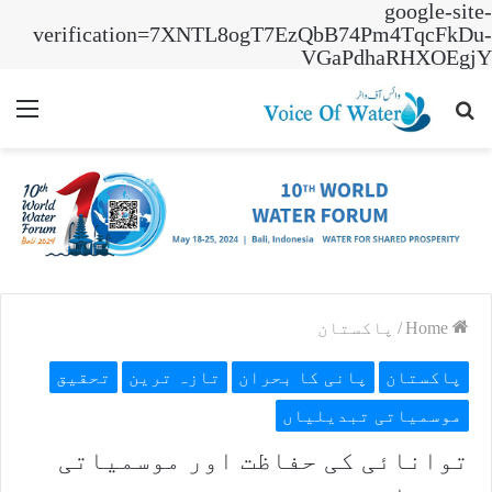
google-site-
verification=7XNTL8ogT7EzQbB74Pm4TqcFkDu-
VGaPdhaRHXOEgjY
nu
Search
for
Home
/
پاکستان
پاکستان
پانی کا بحران
تازہ ترین
تحقیق
موسمیاتی تبدیلیاں
توانائی کی حفاظت اور موسمیاتی