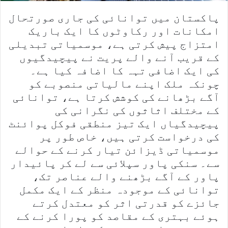
پاکستان میں توانائی کی جاری صورتحال
امکانات اور رکاوٹوں کا ایک باریک
امتزاج پیش کرتی ہے، موسمیاتی تبدیلی
کے قریب آنے والے پریت نے پیچیدگیوں
کی ایک اضافی تہہ کا اضافہ کیا ہے۔
چونکہ ملک اپنے مالیاتی منصوبے کو
آگے بڑھانے کی کوشش کرتا ہے، توانائی
کے مختلف اثاثوں کی نگرانی کی
پیچیدگیاں ایک تیز منطقی فوکل پوائنٹ
کی درخواست کرتی ہیں، خاص طور پر
موسمیاتی ڈیزائن تیار کرنے کے حوالے
سے۔ سنکی پاور سپلائی سے لے کر پائیدار
پاور کے آگے بڑھنے والے عناصر تک،
توانائی کے موجودہ منظر کے ایک مکمل
جائزے کو قدرتی اثر کو معتدل کرتے
ہوئے بہتری کے مقاصد کو پورا کرنے کے