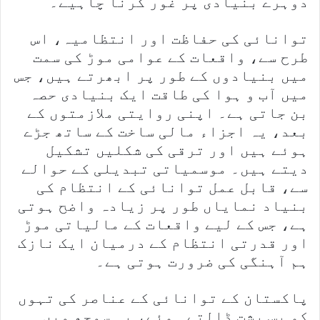
دوہرے بنیادی پر غور کرنا چاہیے۔
توانائی کی حفاظت اور انتظامیہ، اس
طرح سے، واقعات کے عوامی موڑ کی سمت
میں بنیادوں کے طور پر ابھرتے ہیں، جس
میں آب و ہوا کی طاقت ایک بنیادی حصہ
بن جاتی ہے۔ اپنی روایتی ملازمتوں کے
بعد، یہ اجزاء مالی ساخت کے ساتھ جڑے
ہوئے ہیں اور ترقی کی شکلیں تشکیل
دیتے ہیں۔ موسمیاتی تبدیلی کے حوالے
سے، قابل عمل توانائی کے انتظام کی
بنیاد نمایاں طور پر زیادہ واضح ہوتی
ہے، جس کے لیے واقعات کے مالیاتی موڑ
اور قدرتی انتظام کے درمیان ایک نازک
ہم آہنگی کی ضرورت ہوتی ہے۔
پاکستان کے توانائی کے عناصر کی تہوں
کو پس پشت ڈالتے ہوئے، یہ سمجھ میں