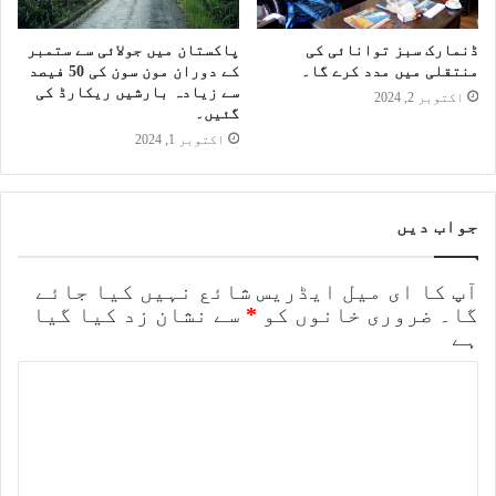
ڈنمارک سبز توانائی کی
پاکستان میں جولائی سے ستمبر
منتقلی میں مدد کرے گا۔
کے دوران مون سون کی 50 فیصد
سے زیادہ بارشیں ریکارڈ کی
اکتوبر 2, 2024
گئیں۔
اکتوبر 1, 2024
جواب دیں
آپ کا ای میل ایڈریس شائع نہیں کیا جائے
گا۔
ضروری خانوں کو
*
سے نشان زد کیا گیا
ہے
ت
ب
ص
ر