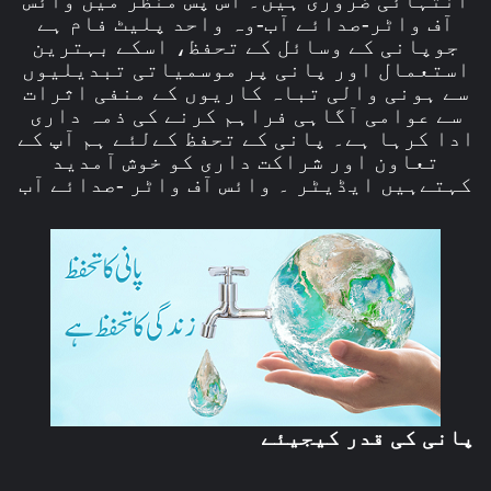
آف واٹر-صدائے آب-وہ واحد پلیٹ فام ہے
جوپانی کے وسائل کے تحفظ، اسکے بہترین
استعمال اور پانی پر موسمیاتی تبدیلیوں
سے ہونی والی تباہ کاریوں کے منفی اثرات
سے عوامی آگاہی فراہم کرنے کی ذمہ داری
ادا کرہا ہے۔ پانی کے تحفظ کےلئے ہم آپ کے
تعاون اور شراکت داری کو خوش آمدید
کہتےہیں ایڈیٹر ۔ وائس آف واٹر -صدائے آب
پانی کی قدر کیجیئے