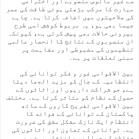
سے غیر مانوس منصوبے اور اختراعی
مہارت کا مرکب بڑھتی ہوئی طاقت کی عمر
کی صلاحیتوں میں اضافہ کرتا ہے۔ چاہے
جیسا بھی ہو، یہ مربوط کوشش اسی طرح
بیرونی حالات بھی پیش کرتی ہے، کیونکہ
ان منصوبوں کے نتائج کا انحصار عالمی
تنظیموں کی مضبوطی اور مفاہمت پر
مبنی تعلقات پر ہے۔
بین الاقوامی غور و فکر توانائی کی
انتظامیہ کے جال کو مزید الجھا دیتا
ہے، جو شراکت داریوں اور اثاثوں کے
حصول کے نظام کو متاثر کرتا ہے۔ مختلف
بین الاقوامی تفریح کاروں کے ساتھ
پاکستان کے توانائی کے فوائد کا
انتظام ایک نازک مشکل مشق کی ضرورت
ہے۔ توانائی کے تعاون اور اثاثوں کی
حفاظت کے حوالے سے انتخاب بہت سے