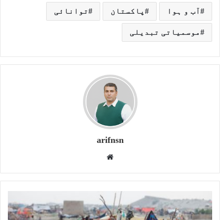
آب و ہوا
پاکستان
توانائی
موسمیاتی تبدیلی
arifnsn
W
e
b
s
i
t