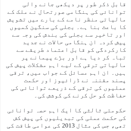
قابل ذکر طور پر دیکھی جانے والی
توانائی کی ہنگامی صورتحال نے ملک کے
مالیاتی منظر نامے کے بارے میں تشویش
کا باعث بنا ہے۔ بجلی کی سنگین کمیوں
اور تاخیر سے بجلی کی بندش کی وجہ سے
پیش کردہ ان ہنگامی حالات نے جدید
کارکردگی کو قابل اعتماد طریقے سے
تباہ کر دیا ہے اور بڑے پیمانے پر
مالیاتی ترقی کے لیے اہم مشکلات پیش کی
ہیں۔ ان اہم مسائل کے جواب میں، ترقی
پسند مقننہ نے ڈرائیوز اور حکمت
عملیوں کی ترقی کے ذریعے توانائی کی
حفاظت کو حل کرنے کی کوشش کی۔
حکومتی ثالثی کا ایک اہم حصہ توانائی
کی حکمت عملی کی تبدیلیوں کی پیش کش
تھی، جس کی مثال 2013 کی عوامی طاقت کی