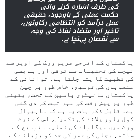
کی طرف اشارہ کرنے والی
حکمت عملی کے باوجود، حقیقی
عمل درآمد کو انتظامی رکاوٹوں،
تاخیر اور متضاد نفاذ کی وجہ
سے نقصان پہنچا ہے۔
پاکستان کے انرجی فریم ورک کی اوپر سے
نیچے کی تحقیقات سے ترقی اور بے بسی
کی قطبیت کا پتہ چلتا ہے۔ توانائی کے
منصوبوں کی توسیع، خاص طور پر چین
پاکستان مانیٹری پاسیج کے تحت، یقینی
طور پر پیش رفت کی مہر ثبت کر دی گئی
ہے۔ قابل ذکر بات یہ ہے کہ ساہیوال
کول پاور پلانٹ کی تکمیل، اس کے نیٹ
ورک میں میگاواٹ کی نمایاں توسیع کے
ساتھ، بجلی کی عمر کی حد کو بڑھانے کے