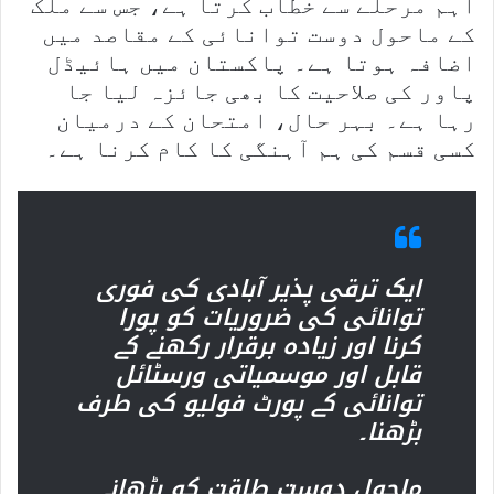
اہم مرحلے سے خطاب کرتا ہے، جس سے ملک
کے ماحول دوست توانائی کے مقاصد میں
اضافہ ہوتا ہے۔ پاکستان میں ہائیڈل
پاور کی صلاحیت کا بھی جائزہ لیا جا
رہا ہے۔ بہر حال، امتحان کے درمیان
کسی قسم کی ہم آہنگی کا کام کرنا ہے۔
ایک ترقی پذیر آبادی کی فوری
توانائی کی ضروریات کو پورا
کرنا اور زیادہ برقرار رکھنے کے
قابل اور موسمیاتی ورسٹائل
توانائی کے پورٹ فولیو کی طرف
بڑھنا۔
ماحول دوست طاقت کو بڑھانے