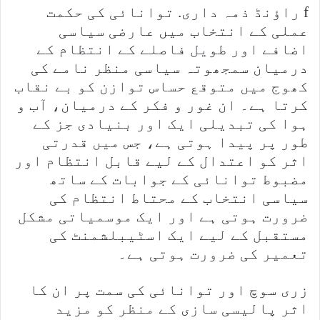
f راؤنڈ ذمہ داری. توانائی کی حکمت
عملی کے انتخاب میں عارضی سیاسی
اضافے اور طویل فاصلے کے انتظام کے
درمیان سمجھوتہ سیاسی منظر نامے کی
کھوج میں متوقع حساس توازن کو بے نقاب
کرتا ہے۔ ان غور و فکر کے درمیان، آب و
ہوا کی تبدیلی ایک اور بنیادی جز کے
طور پر پیدا ہوتی ہے، جس میں قدرتی
اثر کو اعتدال کے لیے قابل انتظام اور
مضبوط توانائی کے جوابات کے ساتھ
سیاسی انتخاب کے محتاط انتظام کی
ضرورت ہوتی ہے اور ایک موسمیاتی مشکل
مستقبل کے لیے ایک اسٹیبلشمنٹ کی
تعمیر کی ضرورت ہوتی ہے۔
زری سوچ اور توانائی کی سمت پر ان کا
اثر پالیسی سازی کے منظر کو مزید