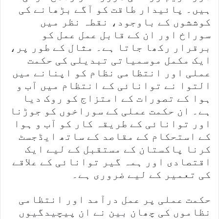
ہیں۔ پائیدار طاقت کو آگے بڑھانے کی
کوششوں کے باوجود، نقطہ نظر میں
سوراخ اور ان کے قابل عمل عمل کو
برقرار رکھا جاتا ہے۔ مثال کے طور پر،
ایک مکمل موسمیاتی تبدیلی کی حکمت
عملی اور انتظامی نظام کو اپنانے میں
التوا نے توانائی کے انتظام میں آب و
ہوا کے تصورات کے امتزاج کو روک دیا
ہے۔ ان حکمت عملی کے سوراخوں کو جوڑنا
اور توانائی کے طریقہ کار کو آب و ہوا
کے استحکام کے مقاصد کے ساتھ ایڈجسٹ
کرنا پاکستان کے مستقبل کے لیے ایک
اقتصادی اور ہمہ گیر توانائی کے علاقے
کی تعمیر کے لیے ضروری ہے۔
حکمت عملی پر عمل درآمد اور انتظامی
نظاموں کی چھان بین نے ان پیچیدگیوں