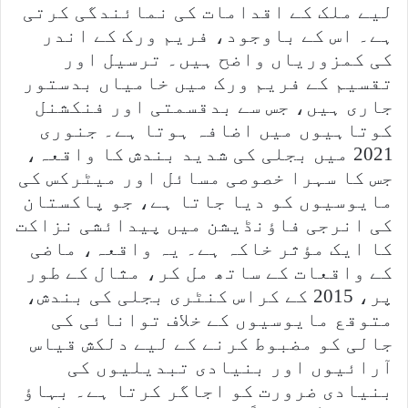
لیے ملک کے اقدامات کی نمائندگی کرتی
ہے۔ اس کے باوجود، فریم ورک کے اندر
کی کمزوریاں واضح ہیں۔ ترسیل اور
تقسیم کے فریم ورک میں خامیاں بدستور
جاری ہیں، جس سے بدقسمتی اور فنکشنل
کوتاہیوں میں اضافہ ہوتا ہے۔ جنوری
2021 میں بجلی کی شدید بندش کا واقعہ،
جس کا سہرا خصوصی مسائل اور میٹرکس کی
مایوسیوں کو دیا جاتا ہے، جو پاکستان
کی انرجی فاؤنڈیشن میں پیدائشی نزاکت
کا ایک مؤثر خاکہ ہے۔ یہ واقعہ، ماضی
کے واقعات کے ساتھ مل کر، مثال کے طور
پر، 2015 کے کراس کنٹری بجلی کی بندش،
متوقع مایوسیوں کے خلاف توانائی کی
جالی کو مضبوط کرنے کے لیے دلکش قیاس
آرائیوں اور بنیادی تبدیلیوں کی
بنیادی ضرورت کو اجاگر کرتا ہے۔ بہاؤ