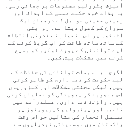
آمیزش پٹرولیم مصنوعات پر چھائی رہی۔
یہ بذات خود حکمت عملی کے اہداف اور
زمینی حقیقی عوامل کے درمیان ایک
سوراخ کو کھول دیتا ہے۔ روایتی
اثاثوں پر اس انحصار نے قدرتی انتظام
کے ساتھ ساتھ طاقت کو اپ گریڈ کرنے کے
لیے توانائی کے پورٹ فولیو کو وسیع
کرنے میں مشکلات پیش کیں۔
اگرچہ یہ مہمات توانائی کی حفاظت کے
لیے حکومت کی ذمہ داری کو ظاہر کرتی
ہیں، لیکن محنتی مشکلات اور کمزوریاں
اس منصوبے کی پیچیدگی کو نمایاں کرتی
ہیں۔ راؤنڈ ذمہ داری، عملدرآمد میں
تاخیر اور پیٹرولیم ڈیریویٹوز پر
مسلسل انحصار کی مثالیں جو اس وقت
پاکستان میں موسمیاتی تبدیلیوں سے