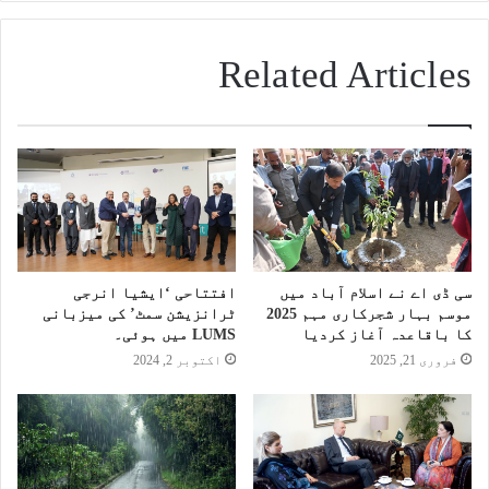
Related Articles
سی ڈی اے نے اسلام آباد میں
افتتاحی ‘ایشیا انرجی
موسم بہار شجرکاری مہم 2025
ٹرانزیشن سمٹ’ کی میزبانی
کا باقاعدہ آغاز کردیا
LUMS میں ہوئی۔
فروری 21, 2025
اکتوبر 2, 2024