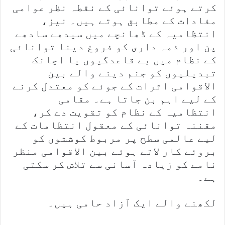
کرتے ہوئے توانائی کے نقطہ نظر عوامی
مفادات کے مطابق ہوتے ہیں۔ نیز،
انتظامیہ کے ڈھانچے میں سیدھے سادھے
پن اور ذمہ داری کو فروغ دینا توانائی
کے نظام میں بے قاعدگیوں یا اچانک
تبدیلیوں کو جنم دینے والے بین
الاقوامی اثرات کے جوئے کو معتدل کرنے
کے لیے اہم بن جاتا ہے۔ مقامی
انتظامیہ کے نظام کو تقویت دے کر،
مقننہ توانائی کے معقول انتظامات کے
لیے عالمی سطح پر مربوط کوششوں کو
بروئے کار لاتے ہوئے بین الاقوامی منظر
نامے کو زیادہ آسانی سے تلاش کر سکتی
ہے۔
لکھنے والے ایک آزاد حامی ہیں۔