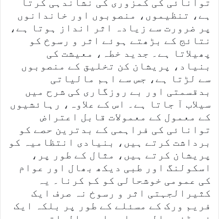
توانائی کی کمزوری کی نشاندہی کرتا
ہے، تنظیموں، منصوبوں اور خاندانوں
پر ضرورت سے زیادہ اثر انداز ہوتا ہے،
نتائج کے بڑھتے ہوئے اثر و رسوخ کو
پھیلاتا ہے۔ جدید خطہ، معیشت کی
بنیاد، پریشان کن تخلیق کے منصوبوں
سے لڑتا ہے، جس سے اہم مالیاتی
بدقسمتی اور بے روزگاری کی شرح میں
سیلاب آ جاتا ہے۔ اس کے علاوہ، رہائشیوں
کے معمول کے معمولات قابل اعتراض
توانائی کی فراہمی کے بدترین حصے کو
برداشت کرتے ہیں، بنیادی انتظامیہ کو
پریشان کرتے ہیں، مثال کے طور پر،
اسکولنگ اور طبی دیکھ بھال اور عوام
کی عمومی خوشحالی کو کم کرنا۔ یہ
کثیرالجہتی اثر و رسوخ نہ صرف ایک
فریم ورک کے مسئلے کے طور پر بلکہ ایک
نچوڑنے والے سماجی اور مالیاتی