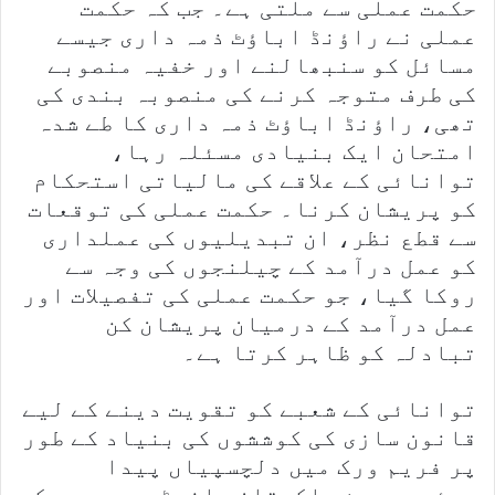
حکمت عملی سے ملتی ہے۔ جب کہ حکمت
عملی نے راؤنڈ اباؤٹ ذمہ داری جیسے
مسائل کو سنبھالنے اور خفیہ منصوبے
کی طرف متوجہ کرنے کی منصوبہ بندی کی
تھی، راؤنڈ اباؤٹ ذمہ داری کا طے شدہ
امتحان ایک بنیادی مسئلہ رہا،
توانائی کے علاقے کی مالیاتی استحکام
کو پریشان کرنا۔ حکمت عملی کی توقعات
سے قطع نظر، ان تبدیلیوں کی عملداری
کو عمل درآمد کے چیلنجوں کی وجہ سے
روکا گیا، جو حکمت عملی کی تفصیلات اور
عمل درآمد کے درمیان پریشان کن
تبادلہ کو ظاہر کرتا ہے۔
توانائی کے شعبے کو تقویت دینے کے لیے
قانون سازی کی کوششوں کی بنیاد کے طور
پر فریم ورک میں دلچسپیاں پیدا