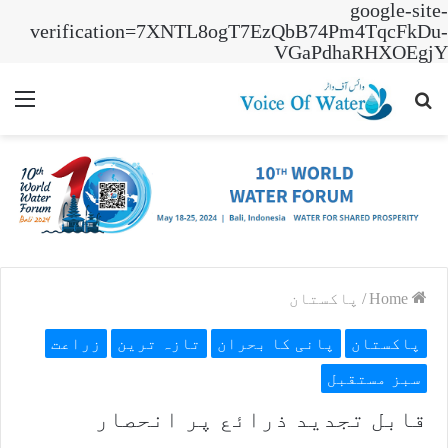
google-site-
verification=7XNTL8ogT7EzQbB74Pm4TqcFkDu-
VGaPdhaRHXOEgjY
nu
Search
for
Home
/
پاکستان
پاکستان
پانی کا بحران
تازہ ترین
زراعت
سبز مستقبل
قابل تجدید ذرائع پر انحصار