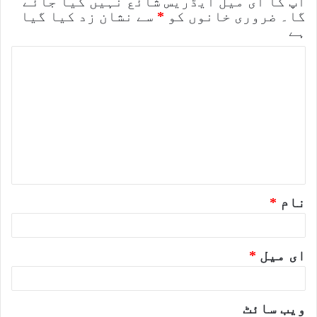
آپ کا ای میل ایڈریس شائع نہیں کیا جائے
گا۔
ضروری خانوں کو
*
سے نشان زد کیا گیا
ہے
ت
ب
ص
ر
ہ
*
نام
*
ای میل
*
ویب‌ سائٹ