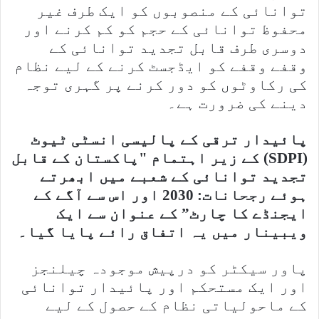
توانائی کے منصوبوں کو ایک طرف غیر
محفوظ توانائی کے حجم کو کم کرنے اور
دوسری طرف قابل تجدید توانائی کے
وقفے وقفے کو ایڈجسٹ کرنے کے لیے نظام
کی رکاوٹوں کو دور کرنے پر گہری توجہ
دینے کی ضرورت ہے۔
پائیدار ترقی کے پالیسی انسٹی ٹیوٹ
(SDPI) کے زیر اہتمام "پاکستان کے قابل
تجدید توانائی کے شعبے میں ابھرتے
ہوئے رجحانات: 2030 اور اس سے آگے کے
ایجنڈے کا چارٹ” کے عنوان سے ایک
ویبینار میں یہ اتفاق رائے پایا گیا۔
پاور سیکٹر کو درپیش موجودہ چیلنجز
اور ایک مستحکم اور پائیدار توانائی
کے ماحولیاتی نظام کے حصول کے لیے