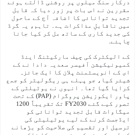
درکار سنگ میلوں پر روشنی ڈالتے ہوئے
مقررین نے اس بات پر زور دیا کہ قابل
تجدید توانائی کا اضافہ آج کے ماحول
میں ناقابلِ مذاکرات ہے۔ تاہم، یہ گرڈ
کی جدید کاری کے ساتھ مل کر کیا جانا
چاہئے.
کے الیکٹرک کی چیف مارکیٹنگ اینڈ
کمیونیکیشن آفیسر سعدیہ دادا نے کے
ای کے انویسٹمنٹ پلان کا ایک جائزہ
شیئر کیا، جو پہلے ہی ریگولیٹر کو جمع
کرایا گیا تھا۔ انہوں نے یوٹیلٹی کے
پاور ایکوزیشن پروگرام (PAP) کے تحت
تصور کیے گئے FY2030 تک تقریباً 1200
میگاواٹ قابل تجدید توانائی کو
ایڈجسٹ کرنے کے لیے یوٹیلیٹی کی
ترسیل اور تقسیم کی صلاحیت کو بڑھانے