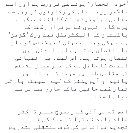
’خود انحصار‘ ہونے کی ضرورت ہے اور اسے
بالآخر زرمبادلہ کی رکاوٹوں کی وجہ سے
مقامی مینوفیکچرنگ کا انتخاب کرنا
پڑے گا۔ انہوں نے برقرار رکھا کہ
پاکستان کا الیکٹریکل نیٹ ورک ‘گڑبڑ’
ہے جس کی وجہ سے بجلی کے پلانٹس کو بار
بار نقصان ہوتا ہے اور آمدنی میں
نقصان ہوتا ہے۔ اس لیے، یہ انتہائی
اہمیت کا حامل ہے کہ غیر فعال پلانٹس
کی مقامی طور پر مرمت کی جائے اور
پائیدار آپریشنز کے لیے اسپیئر پارٹس
تیار کیے جائیں تاکہ جاری مسائل سے
بچا جا سکے۔
ایس ڈی پی آئی کے ریسرچ فیلو ڈاکٹر
خالد ولید نے کہا کہ ملک کی قابل
تجدید توانائی کی طرف منتقلی بتدریج