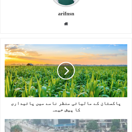
arifnsn
W
e
b
s
i
t
e
پاکستان کے مالیاتی منظر نامے میں پائیداری
کا پیش خیمہ