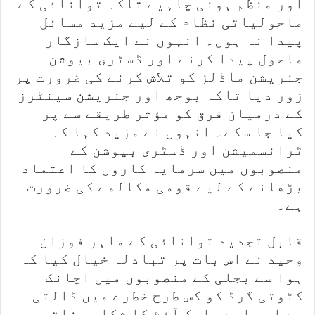
اور منظم ہونی چاہیے تاکہ توانائی کے
ماحولیاتی نظام کے لیے مزید مسائل
پیدا نہ ہوں۔ انہوں نے ایک سازگار
ماحول پیدا کرنے اور ڈسٹری بیوشن
جنریشن ماڈلز کو تلاش کرنے کی ضرورت پر
زور دیا تاکہ بوجھ اور جنریشن سینٹرز
کے درمیان فرق کو مؤثر طریقے سے پر
کیا جا سکے۔ انہوں نے مزید کہا کہ
ٹرانسمیشن اور ڈسٹری بیوشن کے
منصوبوں میں سرمایہ کاروں کا اعتماد
بڑھانے کے لیے قومی مکالمے کی ضرورت
ہے۔
قابل تجدید توانائی کے ماہر فوزان
وحید نے اس بات پر تبادلہ خیال کیا کہ
ہوا سے بجلی کے منصوبوں میں اچانک
کٹوتی گرڈ کو کس طرح خطرے میں ڈالتی
ہے اور اسے بلیک آؤٹ کا شکار بناتی