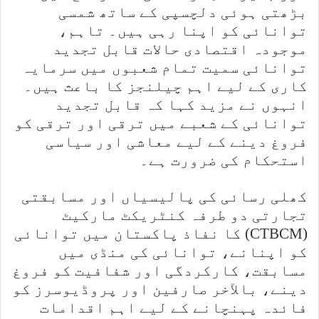
بڑھتی ہوئی دلچسپی کے ساتھ شمسی
توانائی کو اپنا رہی ہیں۔ تاہم،
موجودہ اقتصادی حالات قابل تجدید
توانائی سمیت تمام شعبوں میں سرمایہ
کاری کے لیے اہم چیلنجز کا باعث ہیں۔
انہوں نے مزید کہا کہ قابل تجدید
توانائی کے شعبے میں ترقی اور ترقی کو
فروغ دینے کے لیے معاشی اور سیاسی
استحکام کی ضرورت ہے۔
کھلی رسائی کی پالیسیاں اور مسابقتی
تجارتی دو طرفہ کنٹریکٹ مارکیٹ
(CTBCM) کا نفاذ پاکستان میں توانائی
کو اپنانے، توانائی کی منڈی میں
مسابقت، کارکردگی اور شفافیت کو فروغ
دینے، بالآخر صارفین اور پروڈیوسرز کو
فائدہ پہنچانے کے لیے اہم اقدامات