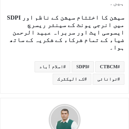
ہیں۔
سیشن کا اختتام سیشن کے ناظم اور SDPI
میں انرجی یونٹ کے سینئر ریسرچ
ایسوسی ایٹ اور سربراہ عبید الرحمن
ضیاء کے
تمام شرکاء کے شکریہ کے ساتھ
ہوا۔
CTBCM
SDPI
اسلام آباد
توانائی
کے الیکٹرک