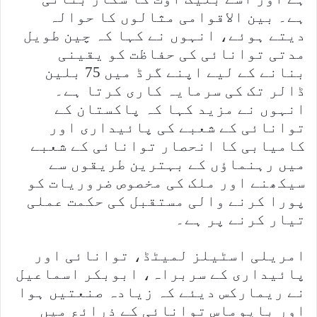
ہے۔ بین الاقوامی مثالوں کا حوالہ
دیتے ہوئے، انہوں نے کہا کہ چین طویل
مدتی توانائی کی حفاظت کو یقینی
بنانے کے لیے اپنے گرڈ میں 75 بلین
ڈالر تک کی سرمایہ کاری کرتا ہے۔
انہوں نے مزید کہا کہ پاکستان کے
توانائی کے شعبے کی پائیداری اور
کامیابی کا انحصار توانائی کے شعبے
میں رہنماؤں کے بہترین طریقوں سے
سیکھنے اور ملک کی مخصوص ضروریات کو
پورا کرنے والی مستقبل کی حکمت عملی
تیار کرنے پر ہے۔
امریلی اسٹیلز لمیٹڈ، توانائی اور
پائیداری کے سربراہ، ابوبکر اسماعیل
نے ریمارکس دیئے کہ زیادہ صنعتیں ہوا
اور بایوماس توانائی کے ذرائع میں