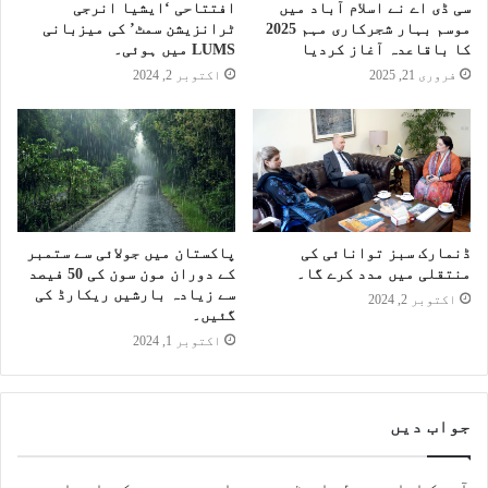
سی ڈی اے نے اسلام آباد میں
افتتاحی ‘ایشیا انرجی
موسم بہار شجرکاری مہم 2025
ٹرانزیشن سمٹ’ کی میزبانی
کا باقاعدہ آغاز کردیا
LUMS میں ہوئی۔
فروری 21, 2025
اکتوبر 2, 2024
ڈنمارک سبز توانائی کی
پاکستان میں جولائی سے ستمبر
منتقلی میں مدد کرے گا۔
کے دوران مون سون کی 50 فیصد
سے زیادہ بارشیں ریکارڈ کی
اکتوبر 2, 2024
گئیں۔
اکتوبر 1, 2024
جواب دیں