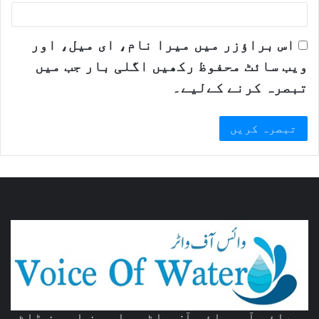
اس براؤزر میں میرا نام، ای میل، اور
ویب سائٹ محفوظ رکھیں اگلی بار جب میں
تبصرہ کرنے کےلیے۔
صدائے آب -وائس آف واٹر واو ون او ون ڈاٹ