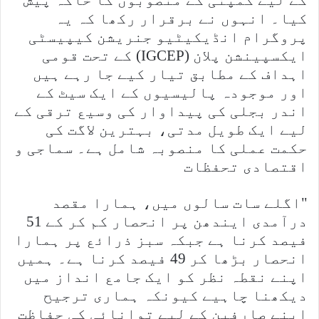
کے لیے کمپنی کے منصوبوں کا خاکہ پیش
کیا۔ انہوں نے برقرار رکھا کہ یہ
پروگرام انڈیکیٹیو جنریشن کیپیسٹی
ایکسپینشن پلان (IGCEP) کے تحت قومی
اہداف کے مطابق تیار کیے جا رہے ہیں
اور موجودہ پالیسیوں کے ایک سیٹ کے
اندر بجلی کی پیداوار کی وسیع ترقی کے
لیے ایک طویل مدتی، بہترین لاگت کی
حکمت عملی کا منصوبہ شامل ہے۔ سماجی و
اقتصادی تحفظات
"اگلے سات سالوں میں، ہمارا مقصد
درآمدی ایندھن پر انحصار کم کر کے 51
فیصد کرنا ہے جبکہ سبز ذرائع پر ہمارا
انحصار بڑھا کر 49 فیصد کرنا ہے۔ ہمیں
اپنے نقطہ نظر کو ایک جامع انداز میں
دیکھنا چاہیے کیونکہ ہماری ترجیح
اپنے صارفین کے لیے توانائی کی حفاظت