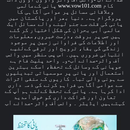
کام www.vow101.com پانی کےعالمی
وعلاقائی مسائل پر عوامی آگاہی کا
پروگرام ہے۔ دنیا بھر اور پاکستان میں
پانی کی قلت سے جنم لینے والے مسائل ایک
عالمی آبی بحران کی شکل اختیار کر گئے
ہیں جس پر بروقت ،درُست خبروں،معلومات
اور اطلاعات کی فراوانی زمین پر موجود
زندگی کی بقا، ترویج اور ترقی کےلئیے
انتہائی ضروری ہیں۔ اس پس منظر میں وائس
آف واٹر-صدائے آب-وہ واحد پلیٹ فام ہے
جوپانی کے وسائل کے تحفظ، اسکے بہترین
استعمال اور پانی پر موسمیاتی تبدیلیوں
سے ہونی والی تباہ کاریوں کے منفی اثرات
سے عوامی آگاہی فراہم کرنے کی ذمہ داری
ادا کرہا ہے۔ پانی کے تحفظ کےلئے ہم آپ کے
تعاون اور شراکت داری کو خوش آمدید
کہتےہیں ایڈیٹر ۔ وائس آف واٹر -صدائے آب