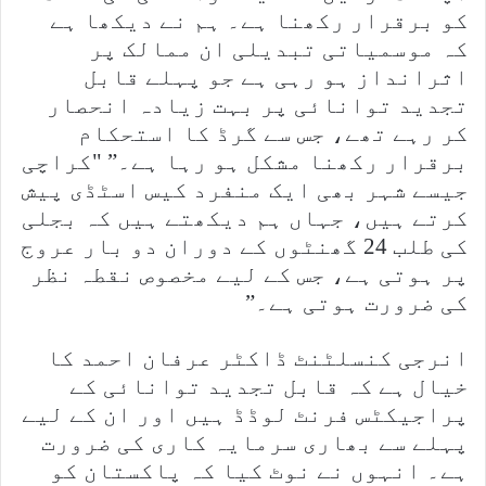
کو برقرار رکھنا ہے۔ ہم نے دیکھا ہے
کہ موسمیاتی تبدیلی ان ممالک پر
اثرانداز ہو رہی ہے جو پہلے قابل
تجدید توانائی پر بہت زیادہ انحصار
کر رہے تھے، جس سے گرڈ کا استحکام
برقرار رکھنا مشکل ہو رہا ہے۔” "کراچی
جیسے شہر بھی ایک منفرد کیس اسٹڈی پیش
کرتے ہیں، جہاں ہم دیکھتے ہیں کہ بجلی
کی طلب 24 گھنٹوں کے دوران دو بار عروج
پر ہوتی ہے، جس کے لیے مخصوص نقطہ نظر
کی ضرورت ہوتی ہے۔”
انرجی کنسلٹنٹ ڈاکٹر عرفان احمد کا
خیال ہے کہ قابل تجدید توانائی کے
پراجیکٹس فرنٹ لوڈڈ ہیں اور ان کے لیے
پہلے سے بھاری سرمایہ کاری کی ضرورت
ہے۔ انہوں نے نوٹ کیا کہ پاکستان کو