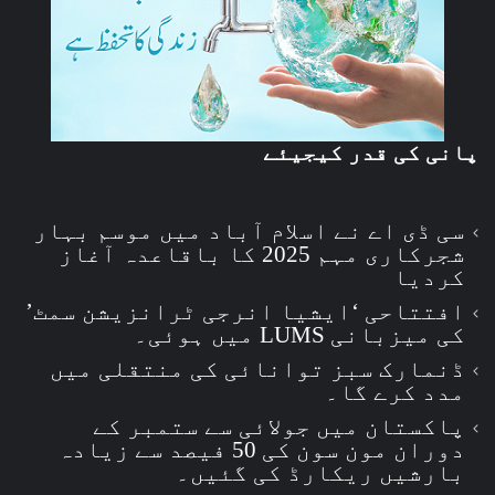
پانی کی قدر کیجیئے
سی ڈی اے نے اسلام آباد میں موسم بہار
شجرکاری مہم 2025 کا باقاعدہ آغاز
کردیا
افتتاحی ‘ایشیا انرجی ٹرانزیشن سمٹ’
کی میزبانی LUMS میں ہوئی۔
ڈنمارک سبز توانائی کی منتقلی میں
مدد کرے گا۔
پاکستان میں جولائی سے ستمبر کے
دوران مون سون کی 50 فیصد سے زیادہ
بارشیں ریکارڈ کی گئیں۔