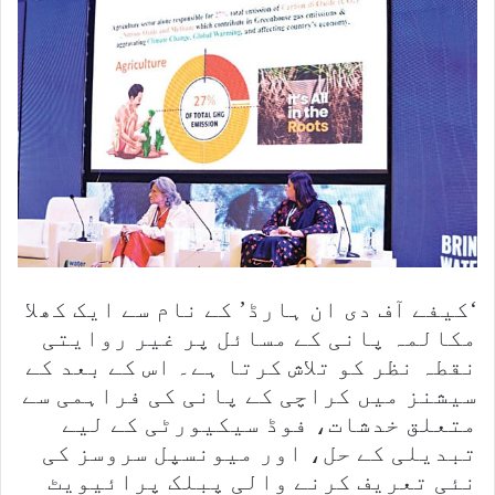
‘کیفے آف دی ان ہارڈ’ کے نام سے ایک کھلا
مکالمہ پانی کے مسائل پر غیر روایتی
نقطہ نظر کو تلاش کرتا ہے۔ اس کے بعد کے
سیشنز میں کراچی کے پانی کی فراہمی سے
متعلق خدشات، فوڈ سیکیورٹی کے لیے
تبدیلی کے حل، اور میونسپل سروسز کی
نئی تعریف کرنے والی پبلک پرائیویٹ