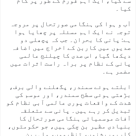
سے کیا، ایک اہم فورم کے طور پر کام
کیا۔
آب و ہوا کی ہنگامی صورتحال پر مروجہ
توجہ نے ایک اہم مسئلہ پر چھایا ہوا
ہے: پانی کا بحران۔ جب کہ پچھلی دو
صدیوں میں کاربن کے اخراج میں اضافہ
دیکھا گیا، اس صدی کا چیلنج عالمی
پانی کے نظام پر براہ راست اثرات میں
مضمر ہے۔
ابلتے ہوئے سمندر، پگھلنے والی برف،
بڑھتی ہوئی سطح سمندر، اور موسم کی
شدت کے واقعات پوری عالمی آبی نظام کو
تبدیل کر رہے ہیں۔ پانی سے متعلقہ
آفات موسمیاتی ہنگامی صورتحال کا
بنیادی مظہر بن چکی ہیں، جو حکومتوں،
کارپوریشنوں، تنظیموں، ماہرین