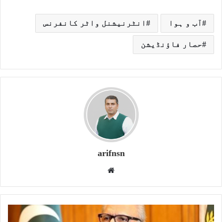
آب و ہوا
انٹرنیشنل واٹر کانفرنس
حصار فاؤنڈیشن
arifnsn
W
e
b
s
i