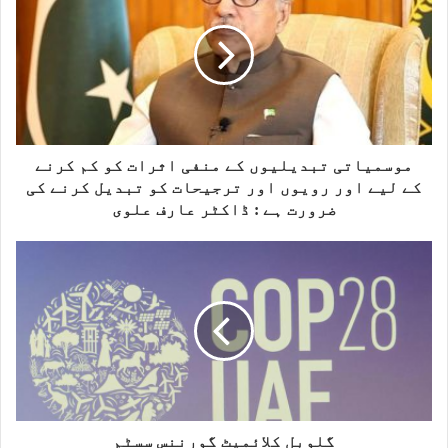
t
e
موسمیاتی تبدیلیوں کے منفی اثرات کو کم کرنے
کے لیے اور رویوں اور ترجیحات کو تبدیل کرنے کی
ضرورت ہے : ڈاکٹر عارف علوی
گلوبل کلائمیٹ گورننس سسٹم