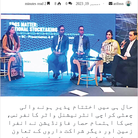
arifnsn
S
دسمبر 19, 2023
0
8
2 minutes read
e
n
d
a
n
e
m
a
i
l
حال ہی میں اختتام پذیر ہونے والی
چھٹی کراچی انٹرنیشنل واٹر کانفرنس،
جس کا اہتمام حصار فاؤنڈیشن نے انفرا
زمین اور دیگر شراکت داروں کے تعاون