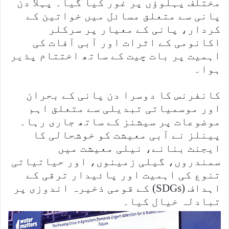
مختلف پہلوؤں پر غور کیا گیا۔ پہلا دن
پانی سے متعلق مسائل میں خواتین کے
کردار، پانی کے معیار پر سرکلر
اکانومی کے اثرات اور آبی آفات کی
اہمیت پر بات چیت کے ساتھ اختتام پذیر
ہوا۔
کانفرنس کا دوسرا دن پانی کے بحران
اور موسمیاتی تبدیلی سے متعلق اہم
موضوعات پر سیشنز کے ساتھ جاری رہا۔
پینلز نے آبی معیشت کو خوشحالی کا
ایجنٹ بنانے، نیلی معیشت میں
سمندروں، گیلی زمینوں، اور حیاتیاتی
تنوع کی اہمیت اور پائیدار ترقی کے
اہداف (SDGs) کے قومی ذخیرہ اندوزی پر
تبادلہ خیال کیا۔