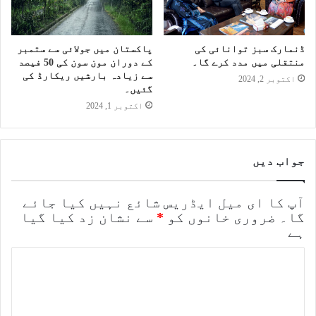
ڈنمارک سبز توانائی کی
پاکستان میں جولائی سے ستمبر
منتقلی میں مدد کرے گا۔
کے دوران مون سون کی 50 فیصد
سے زیادہ بارشیں ریکارڈ کی
اکتوبر 2, 2024
گئیں۔
اکتوبر 1, 2024
جواب دیں
آپ کا ای میل ایڈریس شائع نہیں کیا جائے
گا۔
ضروری خانوں کو
*
سے نشان زد کیا گیا
ہے
ت
ب
ص