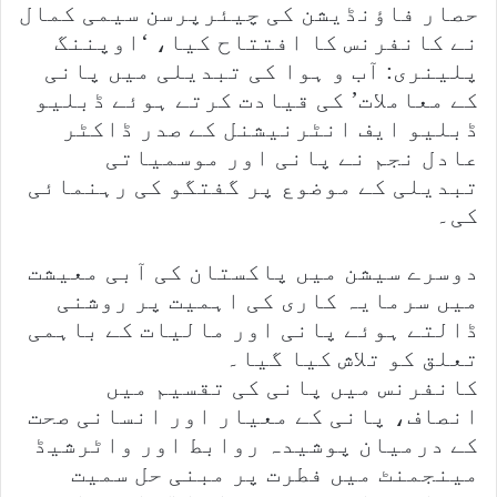
حصار فاؤنڈیشن کی چیئرپرسن سیمی کمال
نے کانفرنس کا افتتاح کیا، ‘اوپننگ
پلینری: آب و ہوا کی تبدیلی میں پانی
کے معاملات’ کی قیادت کرتے ہوئے ڈبلیو
ڈبلیو ایف انٹرنیشنل کے صدر ڈاکٹر
عادل نجم نے پانی اور موسمیاتی
تبدیلی کے موضوع پر گفتگو کی رہنمائی
کی۔
دوسرے سیشن میں پاکستان کی آبی معیشت
میں سرمایہ کاری کی اہمیت پر روشنی
ڈالتے ہوئے پانی اور مالیات کے باہمی
تعلق کو تلاش کیا گیا۔
کانفرنس میں پانی کی تقسیم میں
انصاف، پانی کے معیار اور انسانی صحت
کے درمیان پوشیدہ روابط اور واٹرشیڈ
مینجمنٹ میں فطرت پر مبنی حل سمیت