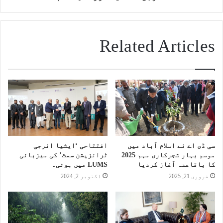
Related Articles
سی ڈی اے نے اسلام آباد میں
افتتاحی ‘ایشیا انرجی
موسم بہار شجرکاری مہم 2025
ٹرانزیشن سمٹ’ کی میزبانی
کا باقاعدہ آغاز کردیا
LUMS میں ہوئی۔
فروری 21, 2025
اکتوبر 2, 2024