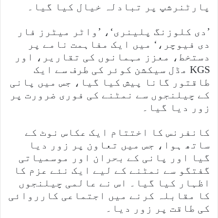
پارٹنرشپ پر تبادلہ خیال کیا گیا۔
’دی کلوزنگ پلینری‘، ’واٹر میٹرز فار
دی فیوچر،‘ میں ایک مفاہمت نامے پر
دستخط، معزز مہمانوں کی تقاریر، اور
KGS مڈل سیکشن کوئر کی طرف سے ایک
طاقتور گانا پیش کیا گیا، جس میں پانی
کے چیلنجوں سے نمٹنے کی فوری ضرورت پر
زور دیا گیا۔
کانفرنس کا اختتام ایک عکاس نوٹ کے
ساتھ ہوا، جس میں تعاون پر زور دیا
گیا اور پانی کے بحران اور موسمیاتی
گفتگو سے نمٹنے کے لیے ایک نئے عزم کا
اظہار کیا گیا۔ اس نے عالمی چیلنجوں
کا مقابلہ کرنے میں اجتماعی کارروائی
کی طاقت پر زور دیا۔