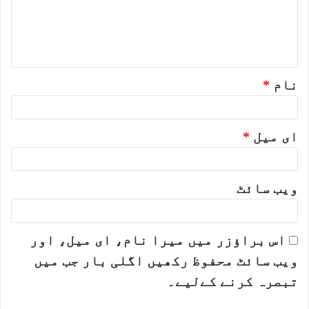
ر
ہ
*
نام
*
ای میل
*
ویب‌ سائٹ
اس براؤزر میں میرا نام، ای میل، اور
ویب سائٹ محفوظ رکھیں اگلی بار جب میں
تبصرہ کرنے کےلیے۔