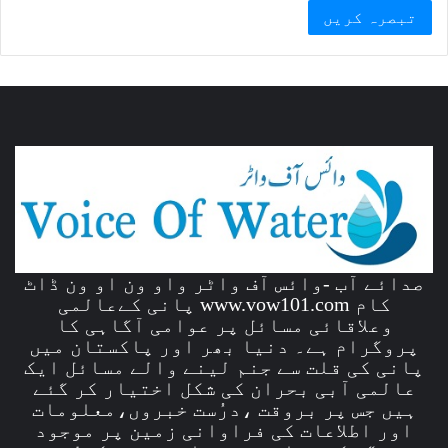
صدائے آب -وائس آف واٹر واو ون او ون ڈاٹ
کام www.vow101.com پانی کےعالمی
وعلاقائی مسائل پر عوامی آگاہی کا
پروگرام ہے۔ دنیا بھر اور پاکستان میں
پانی کی قلت سے جنم لینے والے مسائل ایک
عالمی آبی بحران کی شکل اختیار کر گئے
ہیں جس پر بروقت ،درُست خبروں،معلومات
اور اطلاعات کی فراوانی زمین پر موجود