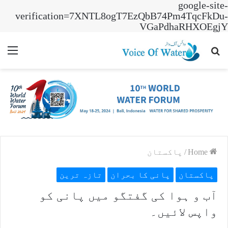
google-site-
verification=7XNTL8ogT7EzQbB74Pm4TqcFkDu-
VGaPdhaRHXOEgjY
nu
Search
for
Home
/
پاکستان
پاکستان
پانی کا بحران
تازہ ترین
آب و ہوا کی گفتگو میں پانی کو
واپس لائیں۔