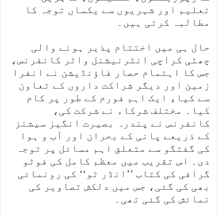
تعلیم اور شہریوں سے یکساں توجہ کا
مطالبہ کرتی ہیں۔
حال ہی میں اختتام پذیر ہونے والی
چھٹی کراچی انٹرنیشنل واٹر کانفرنس،
جس کا اہتمام حصار فاؤنڈیشن نے انفرا
زمین اور دیگر شراکت داروں کے تعاون
سے کیا، ایک اہم فورم کے طور پر کام
کیا۔ مختلف شرکاء نے شرکت کی،
کانفرنس نے پندرہ بصیرت انگیز سیشنز
کے ذریعے پانی کے بحران اور آب و ہوا
کی گفتگو سے متعلق اہم مسائل پر توجہ
دی۔ اس تقریب میں معظم کامل کی فوٹو
گرافی کی کتاب ’’انڈر ٹو‘‘ کی رونمائی
بھی کی گئی، جس میں دلکش تصاویر کی
نمائش کی گئی تھی۔