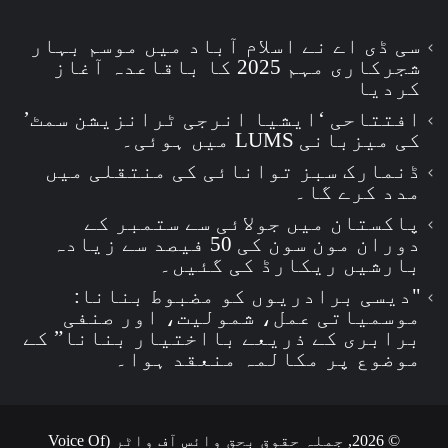
سی ڈی اے نے اسلام آباد میں موسم بہار
شجرکاری مہم 2025 کا باقاعدہ آغاز
کردیا
افتتاحی ‘ایشیا انرجی ٹرانزیشن سمٹ’
کی میزبانی LUMS میں ہوئی۔
ڈنمارک سبز توانائی کی منتقلی میں
مدد کرے گا۔
پاکستان میں جولائی سے ستمبر کے
دوران مون سون کی 50 فیصد سے زیادہ
بارشیں ریکارڈ کی گئیں۔
"دیسی برادریوں کو مضبوط بنانا:
موسمیاتی عمل، شمولیت، اور صنفی
برابری کے ذریعے بااختیار بنانا” کے
موضوع پر مکالمہ منعقد ہوا۔
© 2026, جملہ حقوق بحق وائس آف واٹر (Voice Of