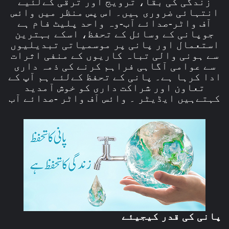
زندگی کی بقا، ترویج اور ترقی کےلئیے
انتہائی ضروری ہیں۔ اس پس منظر میں وائس
آف واٹر-صدائے آب-وہ واحد پلیٹ فام ہے
جوپانی کے وسائل کے تحفظ، اسکے بہترین
استعمال اور پانی پر موسمیاتی تبدیلیوں
سے ہونی والی تباہ کاریوں کے منفی اثرات
سے عوامی آگاہی فراہم کرنے کی ذمہ داری
ادا کرہا ہے۔ پانی کے تحفظ کےلئے ہم آپ کے
تعاون اور شراکت داری کو خوش آمدید
کہتےہیں ایڈیٹر ۔ وائس آف واٹر -صدائے آب
پانی کی قدر کیجیئے