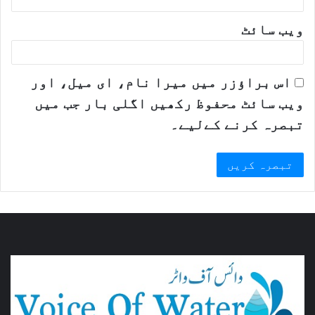
ویب‌ سائٹ
اس براؤزر میں میرا نام، ای میل، اور
ویب سائٹ محفوظ رکھیں اگلی بار جب میں
تبصرہ کرنے کےلیے۔