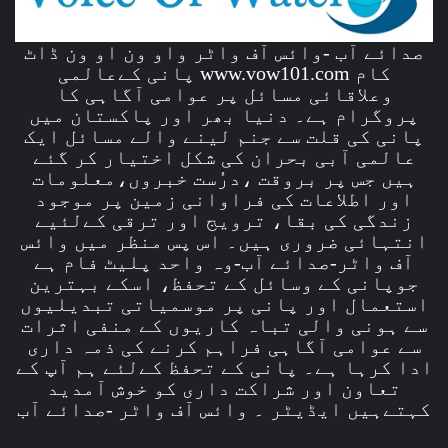
صدائے آب -وائس آف واٹر واو ون او ون ڈاٹ
کام www.vow101.com پانی کےعالمی
وعلاقائی مسائل پر عوامی آگاہی کا
پروگرام ہے۔ دنیا بھر اور پاکستان میں
پانی کی قلت سے جنم لینے والے مسائل ایک
عالمی آبی بحران کی شکل اختیار کر گئے
ہیں جس پر بروقت ،درُست خبروں،معلومات
اور اطلاعات کی فراوانی زمین پر موجود
زندگی کی بقا، ترویج اور ترقی کےلئیے
انتہائی ضروری ہیں۔ اس پس منظر میں وائس
آف واٹر-صدائے آب-وہ واحد پلیٹ فام ہے
جوپانی کے وسائل کے تحفظ، اسکے بہترین
استعمال اور پانی پر موسمیاتی تبدیلیوں
سے ہونی والی تباہ کاریوں کے منفی اثرات
سے عوامی آگاہی فراہم کرنے کی ذمہ داری
ادا کرہا ہے۔ پانی کے تحفظ کےلئے ہم آپ کے
تعاون اور شراکت داری کو خوش آمدید
کہتےہیں ایڈیٹر ۔ وائس آف واٹر -صدائے آب