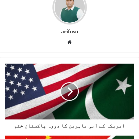
arifnsn
W
e
b
s
i
t
e
امریکہ کے آبی ماہرین کا دورہ پاکستان ختم