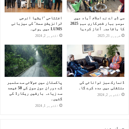
سی ڈی اے نے اسلام آباد میں
افتتاحی ‘ایشیا انرجی
موسم بہار شجرکاری مہم 2025
ٹرانزیشن سمٹ’ کی میزبانی
کا باقاعدہ آغاز کردیا
LUMS میں ہوئی۔
فروری 21, 2025
اکتوبر 2, 2024
ڈنمارک سبز توانائی کی
پاکستان میں جولائی سے ستمبر
منتقلی میں مدد کرے گا۔
کے دوران مون سون کی 50 فیصد
سے زیادہ بارشیں ریکارڈ کی
اکتوبر 2, 2024
گئیں۔
اکتوبر 1, 2024
جواب دیں