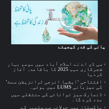
پانی کی قدر کیجیئے
سی ڈی اے نے اسلام آباد میں موسم بہار
شجرکاری مہم 2025 کا باقاعدہ آغاز
کردیا
افتتاحی ‘ایشیا انرجی ٹرانزیشن سمٹ’
کی میزبانی LUMS میں ہوئی۔
ڈنمارک سبز توانائی کی منتقلی میں
مدد کرے گا۔
پاکستان میں جولائی سے ستمبر کے