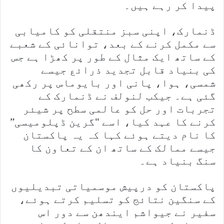
پیدا کر رہے ہیں۔
ڈنمارک، اپنی سبز منتقلی کو کامیابی
سے مکمل کرنے کے بعد، توانائی کے شعبے
کے ساتھ ایک مثال کے طور پر کھڑا ہے جس
کی بنیاد قابل تجدید ذرائع جیسے
شمسی، ہوا، پانی اور بایوماس پر رکھی
گئی ہے۔ جیکب لنولف نے ڈنمارک کے
تجربات اور حل کو عالمی سطح پر شیئر
کرنے کا عہد کیا، اسے "گرین ڈپلومیسی”
کا نام دیتے ہوئے کہا کہ یہ پاکستان
جیسے ممالک کے ساتھ ان کے تعاون کا
سنگ بنیاد ہے۔
پاکستان کو درپیش موسمیاتی تبدیلیوں
کے سنگین نتائج کو تسلیم کرتے ہوئے،
سفیر نے جیواشم ایندھن سے دور اس