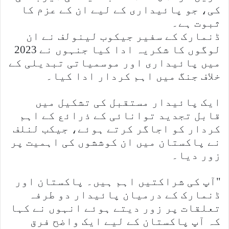
کی، جو پائیداری کے لیے ان کے عزم کا
ثبوت ہے۔
ڈنمارک کے سفیر جیکوب لینولف نے ان
لوگوں کا شکریہ ادا کیا جنہوں نے 2023
میں پائیداری اور موسمیاتی تبدیلی کے
خلاف جنگ میں اہم کردار ادا کیا۔
ایک پائیدار مستقبل کی تشکیل میں
قابل تجدید توانائی کے ذرائع کے اہم
کردار کو اجاگر کرتے ہوئے، جیکب لنلف
نے پاکستان میں ان کوششوں کی اہمیت پر
زور دیا۔
"آپ کی شراکتیں اہم ہیں۔ پاکستان اور
ڈنمارک کے درمیان پائیدار دو طرفہ
تعلقات پر زور دیتے ہوئے انہوں نے کہا
کہ آپ پاکستان کے لیے ایک واضح فرق