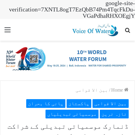
google-site-
verification=7XNTL8ogT7EzQbB74Pm4TqcFkDu-
VGaPdhaRHXOEgjY
nu
Search
for
Home
/
بین الا قوامی
بین الا قوامی
پاکستان
پانی کا بحران
تازہ ترین
موسمیاتی تبدیلیاں
ڈنمارک موسمیاتی تبدیلی کے شراکت