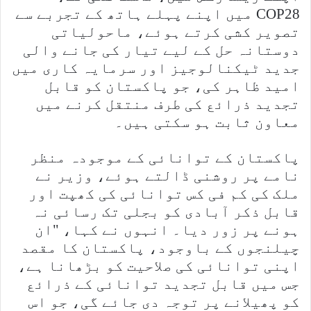
COP28 میں اپنے پہلے ہاتھ کے تجربے سے
تصویر کشی کرتے ہوئے، ماحولیاتی
دوستانہ حل کے لیے تیار کی جانے والی
جدید ٹیکنالوجیز اور سرمایہ کاری میں
امید ظاہر کی، جو پاکستان کو قابل
تجدید ذرائع کی طرف منتقل کرنے میں
معاون ثابت ہو سکتی ہیں۔
پاکستان کے توانائی کے موجودہ منظر
نامے پر روشنی ڈالتے ہوئے، وزیر نے
ملک کی کم فی کس توانائی کی کھپت اور
قابل ذکر آبادی کو بجلی تک رسائی نہ
ہونے پر زور دیا۔ انہوں نے کہا، "ان
چیلنجوں کے باوجود، پاکستان کا مقصد
اپنی توانائی کی صلاحیت کو بڑھانا ہے،
جس میں قابل تجدید توانائی کے ذرائع
کو پھیلانے پر توجہ دی جائے گی، جو اس