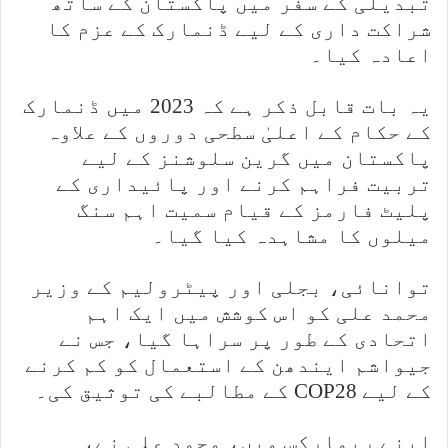
تبدیلی کے سفر میں پاکستان کے ساتھ
شراکت داری کے لیے ڈنمارک کے عزم کا
اعادہ کیا۔
یہ بات قابل ذکر ہے کہ 2023 میں ڈنمارک
کے حکام کے اعلیٰ سطحی دوروں کے علاوہ
پاکستان میں گرین سلوشنز کے لیے
تربیت فراہم کرنے اور پائیداری کے
پلیٹ فارمز کے قیام سمیت اہم سنگ
میلوں کا مشاہدہ کیا گیا۔
توانائی، بجلی اور پیٹرولیم کے وزیر
محمد علی کو اس کوشش میں ایک اہم
اتحادی کے طور پر سراہا گیا، جس نے
جیواشم ایندھن کے استعمال کو کم کرنے
کے لیے COP28 کے مطالبے کی توثیق کی۔
اپنے ریمارکس میں، محمد علی نے،