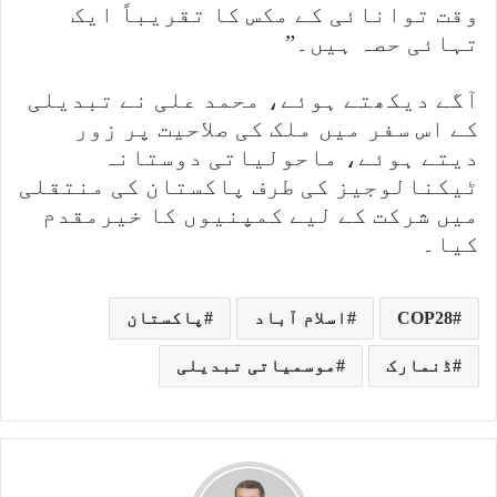
وقت توانائی کے مکس کا تقریباً ایک
تہائی حصہ ہیں۔”
آگے دیکھتے ہوئے، محمد علی نے تبدیلی
کے اس سفر میں ملک کی صلاحیت پر زور
دیتے ہوئے، ماحولیاتی دوستانہ
ٹیکنالوجیز کی طرف پاکستان کی منتقلی
میں شرکت کے لیے کمپنیوں کا خیرمقدم
کیا۔
COP28
اسلام آباد
پاکستان
ڈنمارک
موسمیاتی تبدیلی