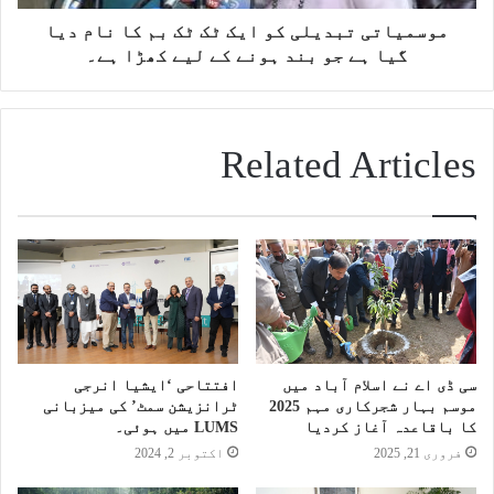
موسمیاتی تبدیلی کو ایک ٹک ٹک بم کا نام دیا
گیا ہے جو بند ہونے کے لیے کھڑا ہے۔
Related Articles
سی ڈی اے نے اسلام آباد میں
افتتاحی ‘ایشیا انرجی
موسم بہار شجرکاری مہم 2025
ٹرانزیشن سمٹ’ کی میزبانی
کا باقاعدہ آغاز کردیا
LUMS میں ہوئی۔
فروری 21, 2025
اکتوبر 2, 2024