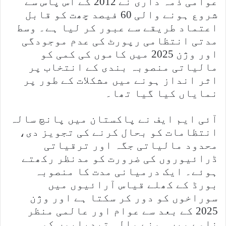
عوامی ذمہ داری نے 2012 کے آس پاس سے
شروع ہونے والی 60 فیصد چھت کو قابل
اعتماد طریقے سے عبور کر لیا ہے۔ وسط
مدتی انتظامی رپورٹ کی عدم موجودگی
اور وژن 2025 میں کاموں کی کمی کو
مالیاتی منصوبہ بندی کے انتخاب پر
اثر انداز ہونے میں مشکلات کے طور پر
نمایاں کیا گیا تھا۔
آئی ایم ایف نے پاکستان میں پانچ سالہ
انتظامات کو بحال کرنے کی تجویز دی،
محدود مالیاتی جگہ اور ترقیاتی
ڈرائیوروں کی ضرورت کو مدنظر رکھتے
ہوئے۔ ایک درمیانی مدت کا منصوبہ
بورڈ کے کھلے قیاس آرائیوں میں
سوراخوں کو دور کر سکتا ہے اور وژن
2025 کے بعد سے عوام اور عالمی منظر
نامے میں ہونے والی تبدیلیوں کو