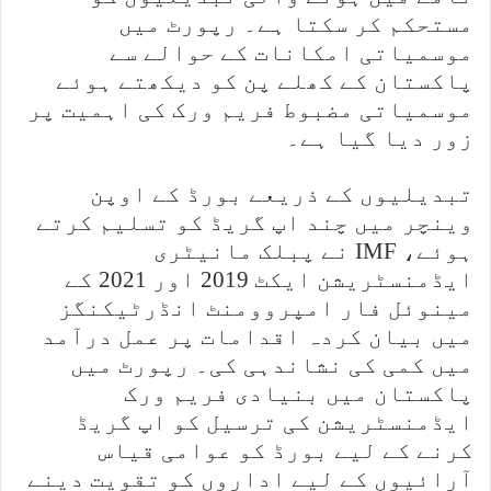
مستحکم کر سکتا ہے۔ رپورٹ میں
موسمیاتی امکانات کے حوالے سے
پاکستان کے کھلے پن کو دیکھتے ہوئے
موسمیاتی مضبوط فریم ورک کی اہمیت پر
زور دیا گیا ہے۔
تبدیلیوں کے ذریعے بورڈ کے اوپن
وینچر میں چند اپ گریڈ کو تسلیم کرتے
ہوئے، IMF نے پبلک مانیٹری
ایڈمنسٹریشن ایکٹ 2019 اور 2021 کے
مینوئل فار امپروومنٹ انڈرٹیکنگز
میں بیان کردہ اقدامات پر عمل درآمد
میں کمی کی نشاندہی کی۔ رپورٹ میں
پاکستان میں بنیادی فریم ورک
ایڈمنسٹریشن کی ترسیل کو اپ گریڈ
کرنے کے لیے بورڈ کو عوامی قیاس
آرائیوں کے لیے اداروں کو تقویت دینے