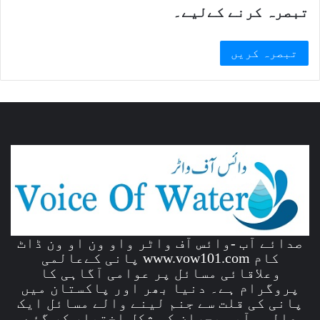
تبصرہ کرنے کےلیے۔
صدائے آب -وائس آف واٹر واو ون او ون ڈاٹ
کام www.vow101.com پانی کےعالمی
وعلاقائی مسائل پر عوامی آگاہی کا
پروگرام ہے۔ دنیا بھر اور پاکستان میں
پانی کی قلت سے جنم لینے والے مسائل ایک
عالمی آبی بحران کی شکل اختیار کر گئے