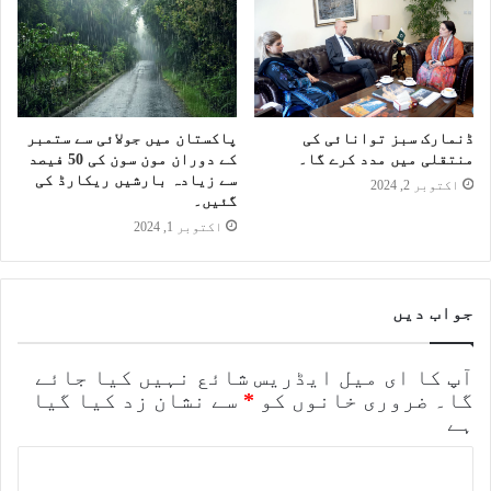
ڈنمارک سبز توانائی کی
پاکستان میں جولائی سے ستمبر
منتقلی میں مدد کرے گا۔
کے دوران مون سون کی 50 فیصد
سے زیادہ بارشیں ریکارڈ کی
اکتوبر 2, 2024
گئیں۔
اکتوبر 1, 2024
جواب دیں
آپ کا ای میل ایڈریس شائع نہیں کیا جائے
گا۔
ضروری خانوں کو
*
سے نشان زد کیا گیا
ہے
ت