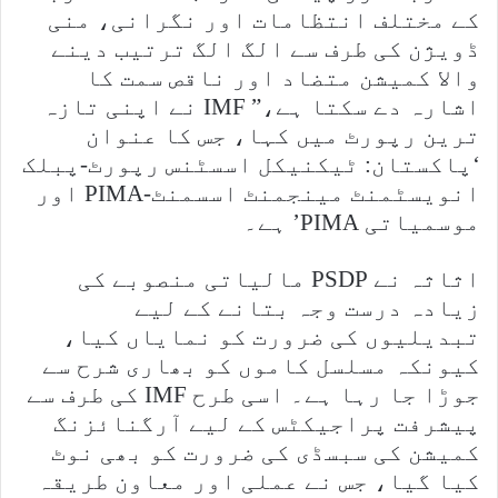
کے مختلف انتظامات اور نگرانی، منی
ڈویژن کی طرف سے الگ الگ ترتیب دینے
والا کمیشن متضاد اور ناقص سمت کا
اشارہ دے سکتا ہے،” IMF نے اپنی تازہ
ترین رپورٹ میں کہا، جس کا عنوان
‘پاکستان: ٹیکنیکل اسسٹنس رپورٹ-پبلک
انویسٹمنٹ مینجمنٹ اسسمنٹ-PIMA اور
موسمیاتی PIMA’ ہے۔
اثاثہ نے PSDP مالیاتی منصوبے کی
زیادہ درست وجہ بتانے کے لیے
تبدیلیوں کی ضرورت کو نمایاں کیا،
کیونکہ مسلسل کاموں کو بھاری شرح سے
جوڑا جا رہا ہے۔ اسی طرح IMF کی طرف سے
پیشرفت پراجیکٹس کے لیے آرگنائزنگ
کمیشن کی سبسڈی کی ضرورت کو بھی نوٹ
کیا گیا، جس نے عملی اور معاون طریقہ