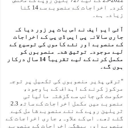
2022-23 کے لیے 727 بلین روپے کے مختص
کردہ اخراجات کے منصوبے سے 14 گنا
زیادہ ہے۔
آئی ایم ایف نے اس بات پر زور دیا کہ
جاری سالانہ پی ایس ڈی پی کے اخراجات
کے منصوبے اور نئے کاموں کی توسیع کے
لیے موجودہ توثیق شدہ منصوبوں کو
مکمل کرنے کے لیے تقریباً 14 سال درکار
ہوں گے۔
"ترقی پذیر منصوبوں کی تکمیل پر توجہ
مرکوز کرنے کے اہداف کے باوجود،
حکومت کی جانب سے گزشتہ مالیاتی
منصوبے میں مکمل اخراجات کے ساتھ 2.3
ٹریلین روپے کے نئے منصوبے شامل کیے
گئے تھے۔ اس کے علاوہ، جاری اخراجات کے
منصوبے اور پیشگی اخراجات کے منصوبے