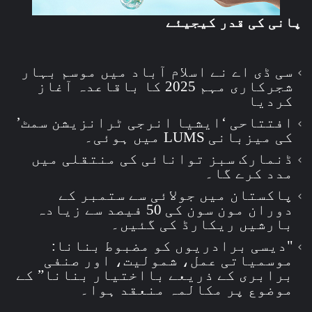
پانی کی قدر کیجیئے
سی ڈی اے نے اسلام آباد میں موسم بہار
شجرکاری مہم 2025 کا باقاعدہ آغاز
کردیا
افتتاحی ‘ایشیا انرجی ٹرانزیشن سمٹ’
کی میزبانی LUMS میں ہوئی۔
ڈنمارک سبز توانائی کی منتقلی میں
مدد کرے گا۔
پاکستان میں جولائی سے ستمبر کے
دوران مون سون کی 50 فیصد سے زیادہ
بارشیں ریکارڈ کی گئیں۔
"دیسی برادریوں کو مضبوط بنانا:
موسمیاتی عمل، شمولیت، اور صنفی
برابری کے ذریعے بااختیار بنانا” کے
موضوع پر مکالمہ منعقد ہوا۔