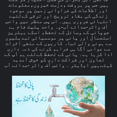
ہیں جس پر بروقت ،درُست خبروں،معلومات
اور اطلاعات کی فراوانی زمین پر موجود
زندگی کی بقا، ترویج اور ترقی کےلئیے
انتہائی ضروری ہیں۔ اس پس منظر میں وائس
آف واٹر-صدائے آب-وہ واحد پلیٹ فام ہے
جوپانی کے وسائل کے تحفظ، اسکے بہترین
استعمال اور پانی پر موسمیاتی تبدیلیوں
سے ہونی والی تباہ کاریوں کے منفی اثرات
سے عوامی آگاہی فراہم کرنے کی ذمہ داری
ادا کرہا ہے۔ پانی کے تحفظ کےلئے ہم آپ کے
تعاون اور شراکت داری کو خوش آمدید
کہتےہیں ایڈیٹر ۔ وائس آف واٹر -صدائے آب