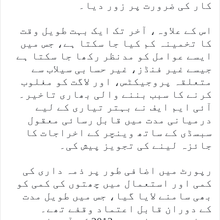
کار کی ضرورت پر زور دیا۔
اس کے علاوہ، آخر تک ایک بہت طویل وقت
کا تخمینہ کم کیا جا سکتا ہے، جس میں
ایسے عوامل کو مدنظر رکھا جا سکتا ہے
جیسے غیر فنڈز، غیر حسابی سیلاب سے
متعلقہ پروجیکٹس، اور لاگت کو مغلوب
کرنے کا سبب بننے والی بھاری تاخیر۔
آئی ایم ایف نے بہتر تیاری کے لیے
درمیانی مدت میں قابل رسائی معقول
سبسڈی کے ساتھ وینچر کے اخراجات کا
جائزہ لینے کی تجویز پیش کی۔
رپورٹ میں اضافی طور پر ذمہ داری کی
کمی اور استعمال میں چھتوں کی کمی کو
بھی سامنے لایا گیا، جس میں طویل مدت
کے دوران قابل اعتماد وقفے تھے۔