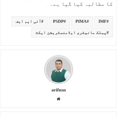
کا مطالبہ کیا گیا ہے۔
IMF
PIMA
PSDP
آئی ایم ایف
پبلک مانیٹری ایڈمنسٹریشن ایکٹ
arifnsn
W
e
b