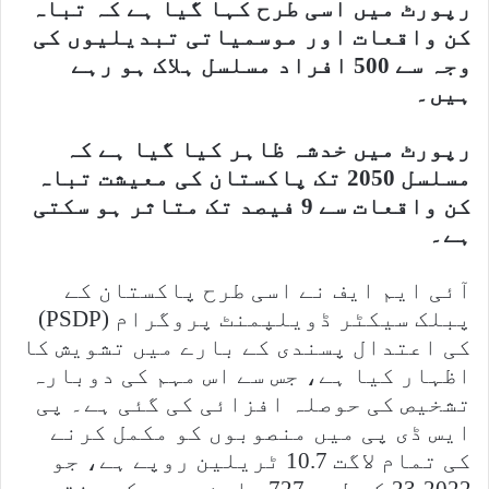
رپورٹ میں اسی طرح کہا گیا ہے کہ تباہ
کن واقعات اور موسمیاتی تبدیلیوں کی
وجہ سے 500 افراد مسلسل ہلاک ہو رہے
ہیں۔
رپورٹ میں خدشہ ظاہر کیا گیا ہے کہ
مسلسل 2050 تک پاکستان کی معیشت تباہ
کن واقعات سے 9 فیصد تک متاثر ہو سکتی
ہے۔
آئی ایم ایف نے اسی طرح پاکستان کے
پبلک سیکٹر ڈویلپمنٹ پروگرام (PSDP)
کی اعتدال پسندی کے بارے میں تشویش کا
اظہار کیا ہے، جس سے اس مہم کی دوبارہ
تشخیص کی حوصلہ افزائی کی گئی ہے۔ پی
ایس ڈی پی میں منصوبوں کو مکمل کرنے
کی تمام لاگت 10.7 ٹریلین روپے ہے، جو