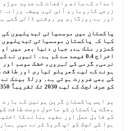
امداد کے ساتھ واقعات کے جدید موڑ، 
زرعی کاروبار، آئی ٹی، پیشہ ورانہ ت
اور بے روزگاری پر روشنی ڈالی گئی ہے
پاکستان میں موسمیاتی تبدیلیوں کی ط
کہا کہ پاکستان موسمیاتی تبدیلیوں ک
کمزور ملک ہے، جہاں دنیا بھر میں اوز
اخراج 0.4 فیصد سے کم ہے۔ انہوں ن
نرمی، گرمی کی لہروں، خشک موسم اور 
ہونے کے لیے گھریلو تیاری اور طاقت ک
کی بھی ضرورت ہوتی ہے۔ ورلڈ بینک نے 
کو صرف لچک کے لیے 2030 تک تقریباً 350 بلین ڈالر درکار ہوں گے۔
یو ایس پاکستان گرین یونین کے بارے م
بھگت پاکستان کو ماحول دوست طاقت کو
کو قابل عمل اور مفید بنانے کا اختیا
ہوا کی لچک کو اپ گریڈ کرنے میں ہمار