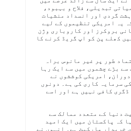
نے ایک سال سے زائد عرصے میں
اتی تبدیلی، فلاح و بہبود،
شت گردی اور انسداد منشیات
کہ یہ امریکی تنظیموں کے لیے
نی بروکرز اور کاروباری وژن
ں کھلے پن کو اپ گریڈ کرنے کا
ماد طور پر غیر مانوس براہ
سے بڑے چشموں میں سے ایک رہا
 دوران، امریکی کوششوں نے
ے زیادہ کی سرمایہ کاری کی ہے۔ دونوں
 ڈگری کافی نہیں ہے اور اسے
یت دنیا کے متعدد ممالک سے
ا کہ پاکستان میں ایک امید
 خریدار مارکیٹ ہے۔ انہوں نے