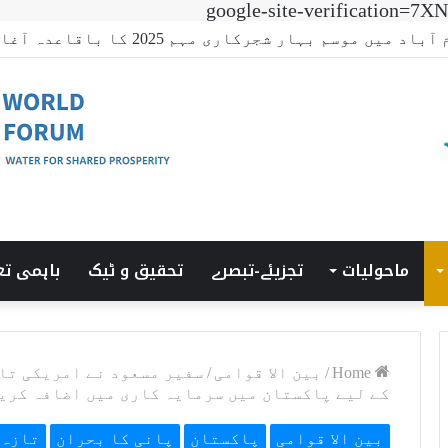
google-site-verificatio
 ٹرانزیشن سمٹ’ کی میزبانی LUMS میں ہوئی۔
ماحولیات
تجزیئے-تبصرے
تحقیق و ٹیک
باہمی تع
Home
/
بین الا قوامی
/
سفیر مسعود نے امریکی تا
کے لیے پاکستان میں سرمایہ کاری میں اضافہ کری
بین الا قوامی
پاکستان
پانی کا بحران
تازہ 