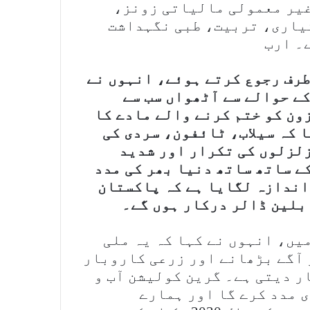
غیر معمولی مالیاتی زونز،
یاری، تربیت، طبی نگہداشت
۔ ارب
رف رجوع کرتے ہوئے، انہوں نے
ے حوالے سے آٹھواں سب سے
ون کو ختم کرنے والے مادے کا
ے کہا کہ سیلاب، ٹائفون، سردی کی
زلزلوں کی تکرار اور شدید
ے ساتھ ساتھ دنیا بھر کی مدد
اندازہ لگایا ہے کہ پاکستان
یں، انہوں نے کہا کہ یہ ملی
 آگے بڑھانے اور زرعی کاروبار
ر دیتی ہے۔ گرین کولیشن آب و
ی مدد کرے گا اور ہمارے