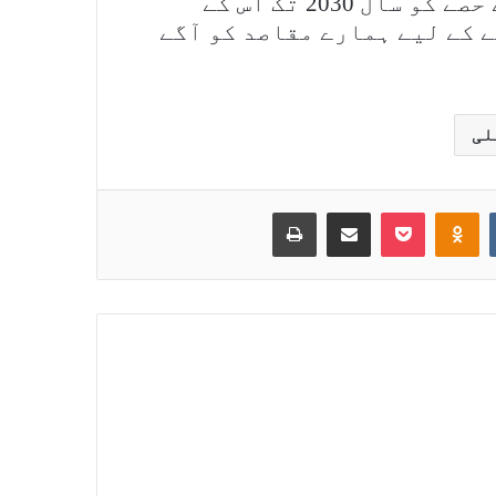
توانائی کے مرکب میں صاف توانائی کے حصے کو سال 2030 تک اس کے
صد تک پہنچانے کے لیے ہمارے مقاصد کو آگے
لی
Print
Share via Email
Pocket
Odnoklassniki
VKontakte