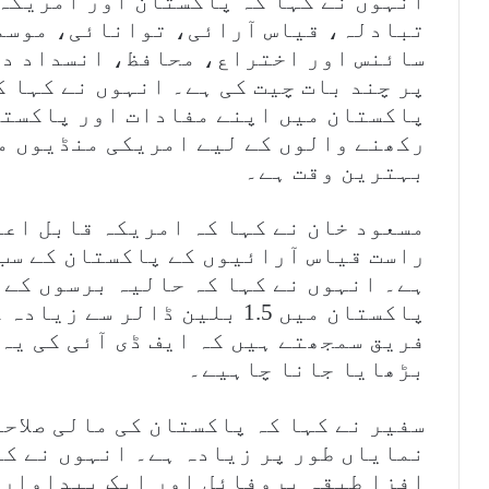
انہوں نے کہا کہ پاکستان اور امریکہ 
تبادلہ، قیاس آرائی، توانائی، موسمی
سائنس اور اختراع، محافظ، انسداد دہ
پر چند بات چیت کی ہے۔ انہوں نے کہا 
پاکستان میں اپنے مفادات اور پاکستا
رکھنے والوں کے لیے امریکی منڈیوں می
بہترین وقت ہے۔
مسعود خان نے کہا کہ امریکہ قابل اعت
راست قیاس آرائیوں کے پاکستان کے سب 
ہے۔ انہوں نے کہا کہ حالیہ برسوں کے
پاکستان میں 1.5 بلین ڈالر س
فریق سمجھتے ہیں کہ ایف ڈی آئی کی یہ
بڑھایا جانا چاہیے۔
سفیر نے کہا کہ پاکستان کی مالی صلاح
نمایاں طور پر زیادہ ہے۔ انہوں نے کہ
افزا طبقہ پروفائل اور ایک پیداواری