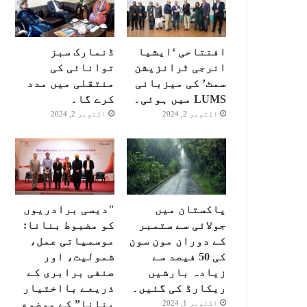
افتتاحی ‘ایشیا
ڈنمارک سبز
انرجی ٹرانزیشن
توانائی کی
سمٹ’ کی میزبانی
منتقلی میں مدد
LUMS میں ہوئی۔
کرے گا۔
اکتوبر 2, 2024
اکتوبر 2, 2024
پاکستان میں
"دیسی برادریوں
جولائی سے ستمبر
کو مضبوط بنانا:
کے دوران مون سون
موسمیاتی عمل،
کی 50 فیصد سے
شمولیت، اور
زیادہ بارشیں
صنفی برابری کے
ریکارڈ کی گئیں۔
ذریعے بااختیار
بنانا” کے موضوع
اکتوبر 1, 2024