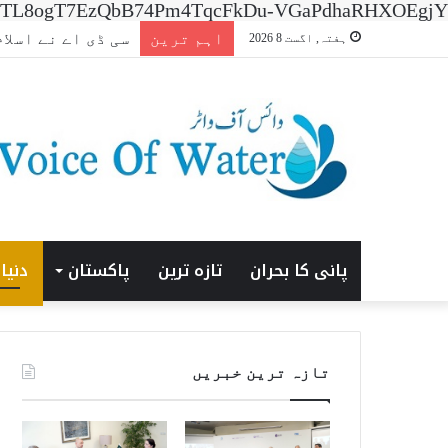
n=7XNTL8ogT7EzQbB74Pm4TqcFkDu-VGaPdhaRHXOEgjY
اہم ترین
افتتاحی ‘ایشیا انرجی
ہفتہ, اگست 8 2026
پانی کا بحران
تازہ ترین
پاکستان
دنیا
تازہ ترین خبریں