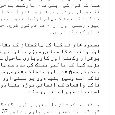
کہا کہ قوم کی اپنی عام مارکیٹ ہے جو
تک پھیلی ہوئی ہے۔ نیز سینٹر ایسٹ او
نے کہا کہ قوم کے پاس ایک طاقتور خفیہ
ہیں، رسمی اور آرام دہ دونوں طرح، جو
تیار کیے گئے ہیں۔
مسعود خان نے کہا کہ پاکستان کے مقا
اور واقعات کا سماجی موڑ، مالیاتی ن
برقرار رکھنا اور کاروباری ماحول می
مزید کہا کہ عالمی بینک کی مدد سے پا
محدود، مسخ شدہ اور متضاد تشخیصی فری
تاکہ اسے وسیع بنیادوں پر مبنی اور 
تاکہ واقعات کے انسانی موڑ، بنیادوں 
استعداد میں اضافہ ہو سکے۔
چائنا پاکستان مانیٹری ہال پر گفتگو
گز