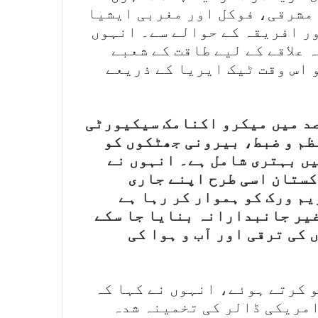
 مشرقی، فوکل اور مغربی ایشیا
ر افریقہ کے حوالے سے۔ انہوں
 علاقے کے لیے طاقت کے شعبے
 اس وقت ٹیک ایریا کے ذریعے
صد میں میکرو اکنامک سیکیورٹی
ظم و ضبط، بیرونی جھٹکوں کو
ں بہتری شامل ہے۔ انہوں نے
کستان اسی طرح اپنے جاری
م ورک کو ہموار کر رہا ہے
غیر جانبدارانہ بنایا جا سکے
کی ترقی اور آب و ہوا کی
 کرتے ہوئے، انہوں نے کہا کہ
رگاہ کا دوسرا دور جاری ہے اور 37 امریکی ڈالر کی تخمینہ شدہ