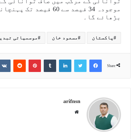
موجودہ 34 فیصد سے 60 فی
بڑھائے گا۔
پاکستان
مسعود خان
موسمیاتی تبدی
Reddit
Pinterest
Tumblr
LinkedIn
Twitter
Facebook
Share
arifnsn
W
e
b
s