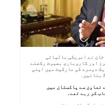
خان نے امریکی مالیاتی
ز اور کاروباری بصیرت رکھنے
یک دوسرے کی مارکیٹ میں اپنی
گ بنائیں۔
ے تعاون سے پاکستان میں
اب کر رہے تھے۔