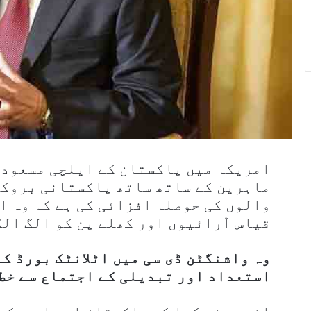
امریکہ میں پاکستان کے ایلچی مسعود 
ماہرین کے ساتھ ساتھ پاکستانی بروکر
والوں کی حوصلہ افزائی کی ہے کہ وہ ا
قیاس آرائیوں اور کھلے پن کو الگ ال
وہ واشنگٹن ڈی سی میں اٹلانٹک بورڈ ک
استعداد اور تبدیلی کے اجتماع سے خط