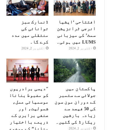
افتتاحی ‘ایشیا
ڈنمارک سبز
انرجی ٹرانزیشن
توانائی کی
سمٹ’ کی میزبانی
منتقلی میں مدد
LUMS میں ہوئی۔
کرے گا۔
اکتوبر 2, 2024
اکتوبر 2, 2024
پاکستان میں
"دیسی برادریوں
جولائی سے ستمبر
کو مضبوط بنانا:
کے دوران مون سون
موسمیاتی عمل،
کی 50 فیصد سے
شمولیت، اور
زیادہ بارشیں
صنفی برابری کے
ریکارڈ کی گئیں۔
ذریعے بااختیار
بنانا” کے موضوع
اکتوبر 1, 2024