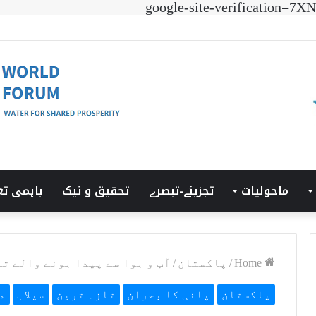
google-site-verificatio
 ٹرانزیشن سمٹ’ کی میزبانی LUMS میں ہوئی۔
ماحولیات
تجزیئے-تبصرے
تحقیق و ٹیک
باہمی تع
Home
/
پاکستان
/
آب و ہوا سے پیدا ہونے والے ت
پاکستان
پانی کا بحران
تازہ ترین
سیلاب
م