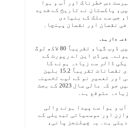
ہرست دس خطرناک اور آب و ہوا
تاثرہ ممالک میں ہوتا ہے۔ 2022 میں، پاکستان نے تاریخ کے شدید
، جس سے ملک کے بنیادی
فی نقصان اور نقصان پہنچا۔
سیلاب سے ملک کا ایک تہائی حصہ پانی میں ڈوب گیا، تقریباً 80 لاکھ لوگ
 لوگ متاثر ہوئے۔ پی ڈی این اے رپورٹ کے
صانات 14.9 بلین امریکی ڈالر سے زیادہ ہونے کا
تخمینہ لگایا گیا ہے، اور کل اقتصادی نقصانات تقریباً 15.2 بلین
 اور تعمیر نو کے لیے تخمینہ
شدہ ضروریات کم از کم USD 16.3 بلین ہیں جو کہ مالی سال 2023 کے بجٹ
ب و ہوا سے پیدا ہونے والی
وازن اور موسمیاتی تبدیلی کے
دیتی ہے۔ یہ چیلنجز پانی،