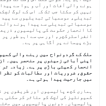
ہونے والی آفات اور آب و ہوا سے پیدا
نہیں کر سکتا جب تک کہ اس کے لوگ لچک
تبدیلی، موسمیاتی تبدیلیوں سے پیدا 
موسمیاتی تبدیلی سے پیدا ہونے والے 
کا انحصار حکومت کی پالیسیوں، ذریع
انفراسٹرکچر، اور سب سے اہم طور پر 
بڑے پیمانے پر آگاہی پر ہے۔
ملک کے گردونواح میں رہنے والی کمیو
اپنی آبائی زمینوں پر منحصر ہیں۔ ان 
انحصار کھیتی باڑی پر ہے۔ زیادہ تر 
حقوق، ضروریات اور مطالبات کو نظر ان
میں جارحیت پیدا ہوتی ہے۔
ہماری کچھ پالیسیوں اور طریقوں پر نظ
کمیونٹیز کی لچک کو متاثر کر سکتی ہی
پالیسیاں۔ دونوں پالیسیوں میں مختل