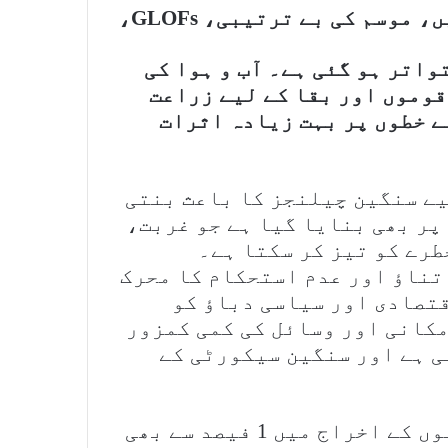
وسم کی بے ترتیبی، GLOFs،
واتر ہو گئی ہے۔ آب و ہوا کی
قوموں اور بقا کے لیے زراعت
ے خطوں پر بہت زیادہ اثرات
ے سنگین چیلنجز کا باعث بنتی
پر بھی بنایا گیا ہے جو غربت،
رے کو تیز کر سکتا ہے۔
تناؤ اور عدم استحکام کا محرک
قتصادی اور سیاسی دباؤ کو
مکانی اور وسائل کی کمی کمزور
ی ہے اور سنگین سیکورٹی کے
پاکستان عالمی سطح پر گرین ہاؤس گیسوں کے اخراج میں 1 فیصد سے بھی