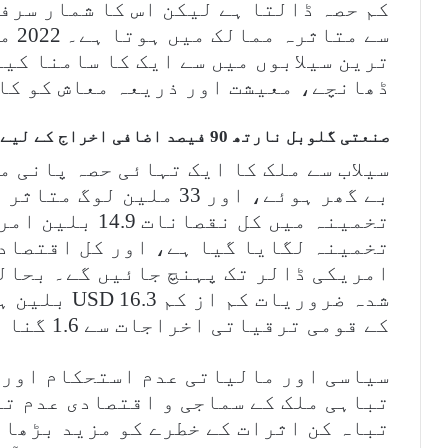
کم حصہ ڈالتا ہے لیکن اس کا شمار سرف
سے م
ترین سیلابوں میں سے ایک کا سامنا کیا
ڈھانچے، معیشت اور ذریعہ معاش کو کا
صنعتی گلوبل نارتھ 90 فیصد اضافی اخراج کے لیے ذمہ دار ہے۔
بے گھر ہوئے، اور 33 ملین
تخمینہ میں کل نق
امریکی ڈالر تک پہنچ جائیں گے۔ بحالی
کے قومی ترقیاتی اخراجات سے 1.6 گنا زیادہ متوقع ہے۔
سیاسی اور مالیاتی عدم استحکام اور آ
تباہی ملک کے سماجی و اقتصادی عدم ت
تباہ کن اثرات کے خطرے کو مزید بڑھا 