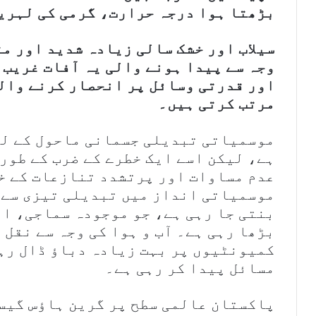
بڑھتا ہوا درجہ حرارت، گرمی کی لہریں، م
سیلاب اور خشک سالی زیادہ شدید اور مت
وجہ سے پیدا ہونے والی یہ آفات غریب 
اور قدرتی وسائل پر انحصار کرنے وال
مرتب کرتی ہیں۔
موسمیاتی تبدیلی جسمانی ماحول کے لی
ہے، لیکن اسے ایک خطرے کے ضرب کے طور 
عدم مساوات اور پرتشدد تنازعات کے خط
موسمیاتی انداز میں تبدیلی تیزی سے 
بنتی جا رہی ہے، جو موجودہ سماجی، ا
بڑھا رہی ہے۔ آب و ہوا کی وجہ سے نقل 
کمیونٹیوں پر بہت زیادہ دباؤ ڈال رہ
مسائل پیدا کر رہی ہے۔