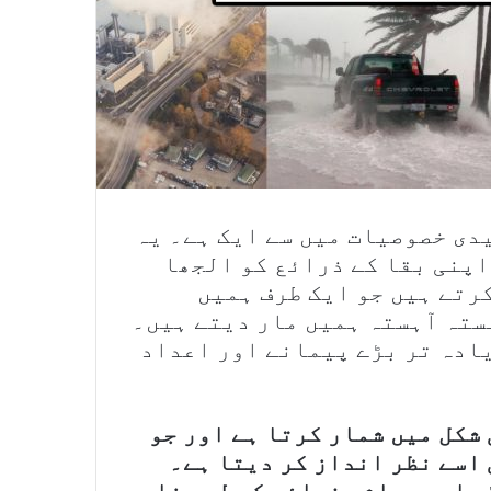
دی خصوصیات میں سے ایک ہے۔ یہ
اپنی بقا کے ذرائع کو الجھا
رتے ہیں جو ایک طرف ہمیں
ستہ آہستہ ہمیں مار دیتے ہیں۔
ادہ تر بڑے پیمانے اور اعداد
شکل میں شمار کرتا ہے اور جو
اسے نظر انداز کر دیتا ہے۔
 اور معاشی فوائد کے لیے خاص