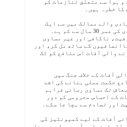
و ہوا سے متعلق تنازعات کو
کا خطرہ ہیں۔
ادی والے ممالک میں سے ایک
ہے۔ پاکستان کی 64 فیصد سے زائد آبادی کی عمر 30 سال سے کم ہے۔
فیت، ناکافی اور غیر مساوی
اانصافیوں کے ساتھ مل کر، اور
ے والی آفات اس منافع کو ٹک
ی آفات کے خلاف جنگ میں
مع حکمت عملی بنانے کی اشد
معاش تک مساوی رسائی فراہم
ت کے احساس محرومی کو دور
ت اور تصادم سے بچا جا سکے۔
ی آفات کے لیے کمیونٹیز کی
یاتی تبدیلی، آب و ہوا سے پیدا