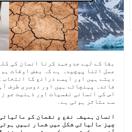
بقا کے لیے جدوجہد کرنا انسان کی کلی
عمل اتنا پیچیدہ ہے کہ بعض اوقات ہم 
دیتے ہیں اور ایسے ذرائع کا انتخاب ک
فائدہ پہنچاتے ہیں اور دوسری طرف آہ
اس کی انسانی نفسیات اور ذہنیت جو زی
سے متاثر ہوتی ہے۔
انسان ہمیشہ نفع و نقصان کو مالیاتی 
چیز مالیاتی شکل میں شمار نہیں ہوتی 
آئیے دیکھتے ہیں کہ بہتر معیار زندگی