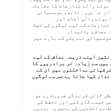
 ہونے والے تنازعات کا مقابلہ
دار نہ ہوں۔ تاہم، موسمیاتی
ہونے والی آفات اور
تنازعات کے لیے لوگوں کی لچک
ہ معاش، پائیدار
موسمیاتی تبدیلی کے بارے میں
نٹیز اپنے ذریعہ معاش کے لیے
میں سے زیادہ تر برادریوں کا
ترقیاتی مداخلتوں میں ان کے
داز کیا جاتا ہے جس سے لوگوں
ر ثانی کرنے کی ضرورت ہے جو
ں جیسے کان کنی اور تحفظ کی
ف مداخلتوں کی منصوبہ بندی،