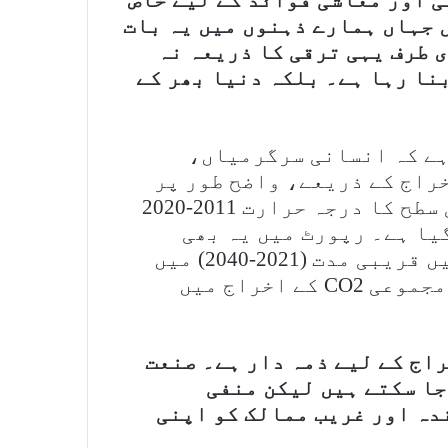
 جہاں ہمارے ذہنوں میں یہ بات
ی طرف یہی ترقی کا ذریعہ نہ
نا رہا ہے۔ بلکہ دنیا بھر کے
20 سے پتہ چلتا ہے کہ انسانی سرگرمیاں،
راج کے ذریعے، واضح طور پر
گلوبل وارمنگ کا سبب بنی ہیں، عالمی سطح کا درجہ حرارت 2011-2020
اوپر 1.1 ° C تک پہنچ گیا ہے۔ رپورٹ میں یہ بھی
تجویز کیا گیا ہے کہ گلوبل وارمنگ میں قریبی مدت (2021-2040) میں
اضافہ ہوتا رہے گا جس کی بنیادی وجہ مجموعی CO2 کے اخراج میں
فیصد اضافی اخراج کے لیے ذمہ دار ہے۔ صنعت
جا سکتے ہیں لیکن منفی
ہ اور غریب ممالک کو اپنی