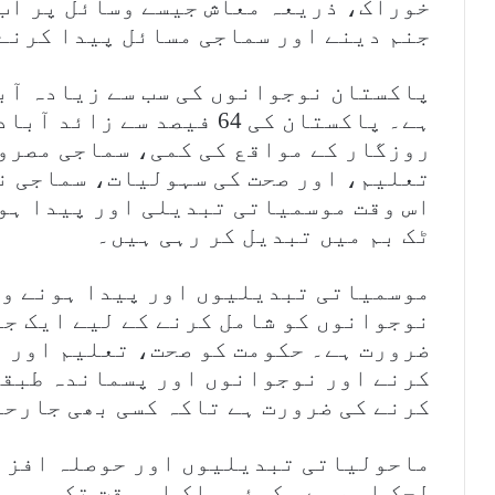
خوراک، ذریعہ معاش جیسے وسائل پر آب 
جنم دینے اور سماجی مسائل پیدا کرنے 
پاکستان نوجوانوں کی سب سے زیادہ آب
روزگار کے مواقع کی کمی، سماجی مصرو
تعلیم، اور صحت کی سہولیات، سماجی ن
اس وقت موسمیاتی تبدیلی اور پیدا ہون
ٹک بم میں تبدیل کر رہی ہیں۔
موسمیاتی تبدیلیوں اور پیدا ہونے وال
نوجوانوں کو شامل کرنے کے لیے ایک جا
ضرورت ہے۔ حکومت کو صحت، تعلیم اور 
کرنے اور نوجوانوں اور پسماندہ طبقا
کرنے کی ضرورت ہے تاکہ کسی بھی جارحی
ماحولیاتی تبدیلیوں اور حوصلہ افزائ
لچک اہم ہے۔ کوئی ملک اس وقت تک موسم