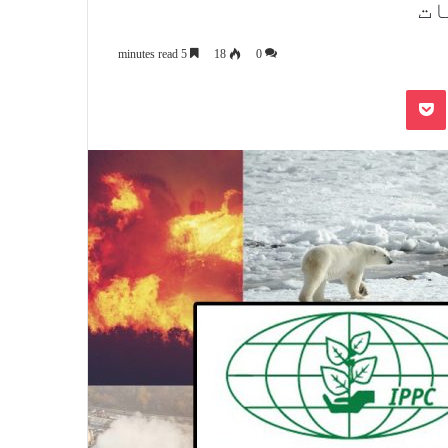
ات
5 minutes read
18
0
Pocket