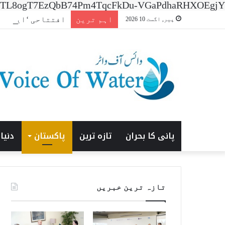
n=7XNTL8ogT7EzQbB74Pm4TqcFkDu-VGaPdhaRHXOEgjY
اہم ترین
افتتاحی ‘ایشیا انرجی
پیر, اگست 10 2026
پانی کا بحران
تازہ ترین
پاکستان
دنیا
تازہ ترین خبریں