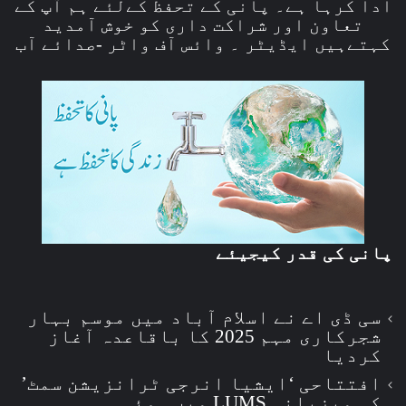
ادا کرہا ہے۔ پانی کے تحفظ کےلئے ہم آپ کے
تعاون اور شراکت داری کو خوش آمدید
کہتےہیں ایڈیٹر ۔ وائس آف واٹر -صدائے آب
پانی کی قدر کیجیئے
سی ڈی اے نے اسلام آباد میں موسم بہار
شجرکاری مہم 2025 کا باقاعدہ آغاز
کردیا
افتتاحی ‘ایشیا انرجی ٹرانزیشن سمٹ’
کی میزبانی LUMS میں ہوئی۔