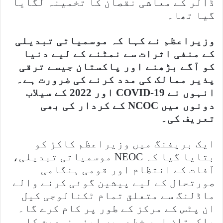
ڈالر کے معاشی نقصان کا تخمینہ لگایا
گیا تھا۔
وزیراعظم نے کہا کہ موسمیاتی تبدیلی
کے منفی اثرات سے نمٹنے کے لیے دنیا
کو آگے بڑھنے اور پاکستان جیسے ترقی
پذیر ممالک کی مدد کرنے کی ضرورت ہے۔
انہوں نے COVID-19 اور 2022 کے سیلاب
دونوں میں NCOC کے کردار کی بھی
تعریف کی۔
ایک بریفنگ میں وزیراعظم کاکڑ کو
بتایا گیا کہ NEOC موسمیاتی تبدیلی،
آفات کے انتظام اور قومی ہنگامی
صورتحال کے لیے پیشین گوئی کرنے والے
ماڈلنگ سے متعلق تمام ٹکنالوجی کیل
ان پٹس کے مرکز کے طور پر کام کرے گا۔
پاکستان اور خطے میں اپنی نوعیت کا