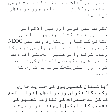
دفتر اور آفات سے نمٹنے کے تمام قومی
اسٹیک ہولڈرز نے بنیادی طور پر منظور
کیا تھا۔
تقریب میں قومی اور بین الاقوامی
معززین نے شرکت کی جنہوں نے اعلیٰ
نتائج کے قیام، ریکارڈ وقت میں NEOC
کی تیز رفتار ترقی اور باہمی ترقی کا
وعدہ کرنے والی کثیر الجہتی افادیت
کے قیام پر حکومت پاکستان کی تعریف
کی۔ اور اسٹریٹجک سرمایہ کاری کا
تحفظ۔
‘پاکستان کشمیریوں کی حمایت جاری
رکھے گا’ نگراں وزیر اعظم انوار الحق
کاکڑ نے جمعرات کو تنازعہ کشمیر کو
تقسیم کا نامکمل ایجنڈا قرار دیتے