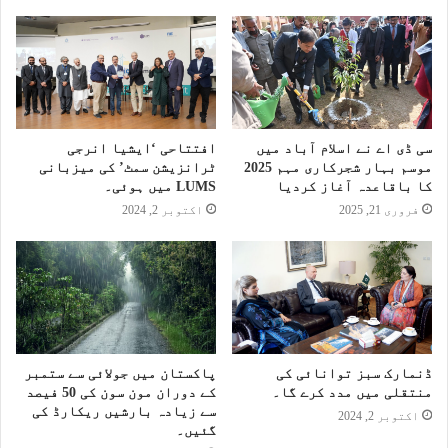
سی ڈی اے نے اسلام آباد میں
افتتاحی ‘ایشیا انرجی
موسم بہار شجرکاری مہم 2025
ٹرانزیشن سمٹ’ کی میزبانی
کا باقاعدہ آغاز کردیا
LUMS میں ہوئی۔
فروری 21, 2025
اکتوبر 2, 2024
ڈنمارک سبز توانائی کی
پاکستان میں جولائی سے ستمبر
منتقلی میں مدد کرے گا۔
کے دوران مون سون کی 50 فیصد
سے زیادہ بارشیں ریکارڈ کی
اکتوبر 2, 2024
گئیں۔