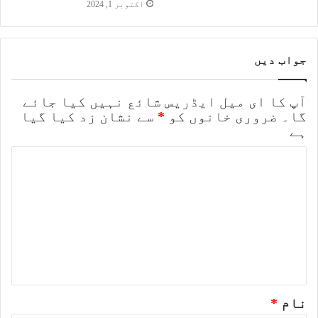
اکتوبر 1, 2024
جواب دیں
آپ کا ای میل ایڈریس شائع نہیں کیا جائے
گا۔
ضروری خانوں کو
*
سے نشان زد کیا گیا
ہے
ت
ب
ص
ر
ہ
*
نام
*