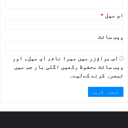
ای میل
*
ویب‌ سائٹ
اس براؤزر میں میرا نام، ای میل، اور
ویب سائٹ محفوظ رکھیں اگلی بار جب میں
تبصرہ کرنے کےلیے۔