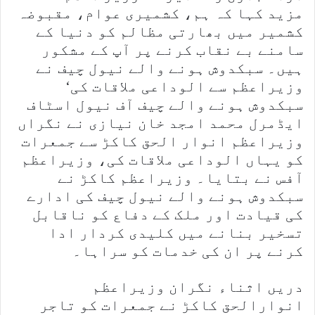
مزید کہا کہ ہم، کشمیری عوام، مقبوضہ
کشمیر میں بھارتی مظالم کو دنیا کے
سامنے بے نقاب کرنے پر آپ کے مشکور
ہیں۔ سبکدوش ہونے والے نیول چیف نے
وزیراعظم سے الوداعی ملاقات کی‘
سبکدوش ہونے والے چیف آف نیول اسٹاف
ایڈمرل محمد امجد خان نیازی نے نگراں
وزیراعظم انوار الحق کاکڑ سے جمعرات
کو یہاں الوداعی ملاقات کی، وزیراعظم
آفس نے بتایا۔ وزیراعظم کاکڑ نے
سبکدوش ہونے والے نیول چیف کی ادارے
کی قیادت اور ملک کے دفاع کو ناقابل
تسخیر بنانے میں کلیدی کردار ادا
کرنے پر ان کی خدمات کو سراہا۔
دریں اثناء نگران وزیراعظم
انوارالحق کاکڑ نے جمعرات کو تاجر