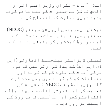
اسلام آباد – نگراں وزیر اعظم انوار
الحق کاکڑ نے جمعرات کو نئے قائم کردہ
جدید ترین عمارت کا افتتاح کیا۔
نیشنل ایمرجنسی آپریشن سینٹر (NEOC)
مستقبل میں قدرتی آفات سے نمٹنے کے
لیے مربوط کوششوں کو یقینی بنانے کے
لیے۔
نیشنل ڈیزاسٹر مینجمنٹ اتھارٹی (این
ڈی ایم اے) کے ہیڈ کوارٹر میں قائم،
مرکز آفات کے خطرے کو کم کرنے اور
نقصانات کو کم کرنے میں بھی مدد کرے
گا۔ وزیراعظم نے NEOC کے قیام کی
تعریف کی اور قدرتی آفات سے بچنے والے
انفراسٹرکچر اور پالیسی فریم ورک کی
اہمیت پر زور دیا۔