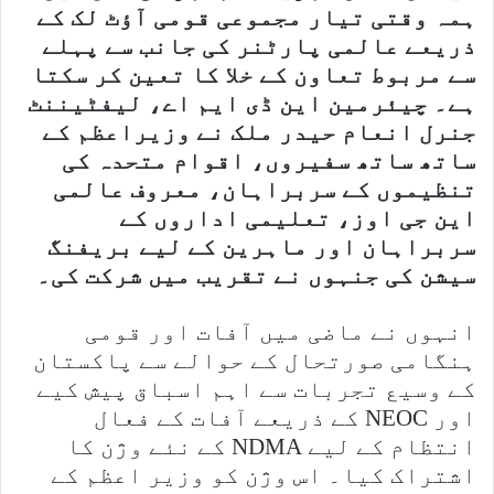
ہمہ وقتی تیار مجموعی قومی آؤٹ لک کے
ذریعے عالمی پارٹنر کی جانب سے پہلے
سے مربوط تعاون کے خلا کا تعین کر سکتا
ہے۔ چیئرمین این ڈی ایم اے، لیفٹیننٹ
جنرل انعام حیدر ملک نے وزیراعظم کے
ساتھ ساتھ سفیروں، اقوام متحدہ کی
تنظیموں کے سربراہان، معروف عالمی
این جی اوز، تعلیمی اداروں کے
سربراہان اور ماہرین کے لیے بریفنگ
سیشن کی جنہوں نے تقریب میں شرکت کی۔
انہوں نے ماضی میں آفات اور قومی
ہنگامی صورتحال کے حوالے سے پاکستان
کے وسیع تجربات سے اہم اسباق پیش کیے
اور NEOC کے ذریعے آفات کے فعال
انتظام کے لیے NDMA کے نئے وژن کا
اشتراک کیا۔ اس وژن کو وزیر اعظم کے