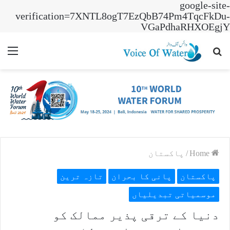
google-site-
verification=7XNTL8ogT7EzQbB74Pm4TqcFkDu-
VGaPdhaRHXOEgjY
nu
Search
for
Home
/
پاکستان
پاکستان
پانی کا بحران
تازہ ترین
موسمیاتی تبدیلیاں
دنیا کے ترقی پذیر ممالک کو