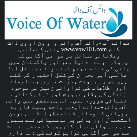
صدائے آب -وائس آف واٹر واو ون او ون ڈاٹ
کام www.vow101.com پانی کےعالمی
وعلاقائی مسائل پر عوامی آگاہی کا
پروگرام ہے۔ دنیا بھر اور پاکستان میں
پانی کی قلت سے جنم لینے والے مسائل ایک
عالمی آبی بحران کی شکل اختیار کر گئے
ہیں جس پر بروقت ،درُست خبروں،معلومات
اور اطلاعات کی فراوانی زمین پر موجود
زندگی کی بقا، ترویج اور ترقی کےلئیے
انتہائی ضروری ہیں۔ اس پس منظر میں وائس
آف واٹر-صدائے آب-وہ واحد پلیٹ فام ہے
جوپانی کے وسائل کے تحفظ، اسکے بہترین
استعمال اور پانی پر موسمیاتی تبدیلیوں
سے ہونی والی تباہ کاریوں کے منفی اثرات
سے عوامی آگاہی فراہم کرنے کی ذمہ داری