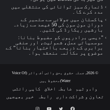
ڈنمارک سبز توانائی کی منتقلی میں
مدد کرے گا۔
پاکستان میں جولائی سے ستمبر کے
دوران مون سون کی 50 فیصد سے زیادہ
بارشیں ریکارڈ کی گئیں۔
"دیسی برادریوں کو مضبوط بنانا:
موسمیاتی عمل، شمولیت، اور صنفی
برابری کے ذریعے بااختیار بنانا” کے
موضوع پر مکالمہ منعقد ہوا۔
© 2026, جملہ حقوق بحق وائس آف واٹر (Voice Of
Water)محفوظ ہیں
واءو ٹیم
ضابطہ اخلاق
کاپی رائٹس
تعاون و شراکت داری
رابطہ
خبر بھیجیں
Instagram
YouTube
Twitter
Facebook