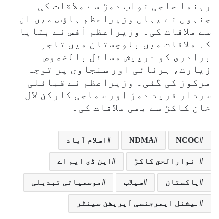
رہنما حاجی نواب دمڑ سے ملاقات کی
جنہوں نے یہاں وزیراعظم ہاؤس میں ان
سے ملاقات کی۔ وزیراعظم آفس نے بتایا
کہ ملاقات میں بلوچستان میں تاجر
برادری کو درپیش مسائل بالخصوص
زیارت، ہرنائی اور سنجاوی پر توجہ
مرکوز کی گئی۔ وزیراعظم نے قبائلی
سردار فرید دمڑ اور سماجی کارکن لال
خان کاکڑ سے بھی ملاقات کی۔
NCOC
NDMA
اسلام آباد
انوارالحق کاکڑ
این ڈی ایم اے
پاکستان
سیلاب
موسمیاتی تبدیلی
نیشنل ایمرجنسی آپریشن سینٹر