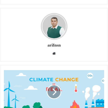
arifnsn
W
e
b
s
i
t
e