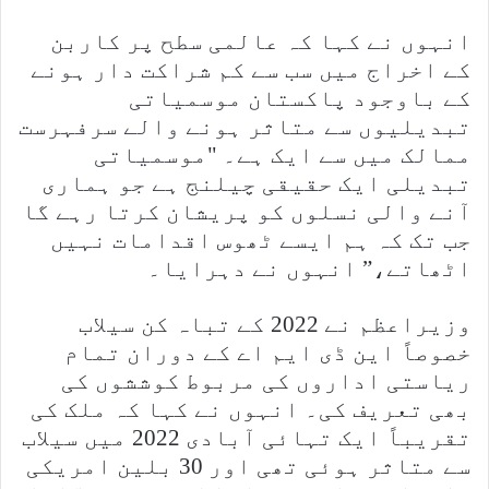
انہوں نے کہا کہ عالمی سطح پر کاربن
کے اخراج میں سب سے کم شراکت دار ہونے
کے باوجود پاکستان موسمیاتی
تبدیلیوں سے متاثر ہونے والے سرفہرست
ممالک میں سے ایک ہے۔ "موسمیاتی
تبدیلی ایک حقیقی چیلنج ہے جو ہماری
آنے والی نسلوں کو پریشان کرتا رہے گا
جب تک کہ ہم ایسے ٹھوس اقدامات نہیں
اٹھاتے،” انہوں نے دہرایا۔
وزیراعظم نے 2022 کے تباہ کن سیلاب
خصوصاً این ڈی ایم اے کے دوران تمام
ریاستی اداروں کی مربوط کوششوں کی
بھی تعریف کی۔ انہوں نے کہا کہ ملک کی
تقریباً ایک تہائی آبادی 2022 میں سیلاب
سے متاثر ہوئی تھی اور 30 بلین امریکی