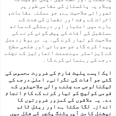
پہلا، یہ پاکستان کی مقامی طور پر
تصوراتی صلاحیت ہے، جو ممکنہ مقامات،
اثرات کے وقت اور نقصان کی شدت کے
بارے میں اعتبار اور درستگی کے ساتھ
مستقبل کی آفات کی پیش گوئی کرنے کی
صلاحیت کو تیار کرے گی۔ یہ مربوط ردعمل
پیدا کرے گا، جو صوبائی اور ضلعی سطح
کے ڈیزاسٹر مینجمنٹ اتھارٹیز کے نچلے
درجے کی رہنمائی کرے گا۔
ایک ایسے پلیٹ فارم کی ضرورت محسوس کی
گئی جو آفات کی نگرانی، اعلیٰ درجے کی
ٹیکنالوجی سے چلنے والی صلاحیتوں کے
قومی کولیج کو تیار کرنے کے کام انجام
دے۔ یہ علاقوں کی کمزور ضرورتوں کا
اندازہ لگا سکتا ہے اور ریئل ٹائم
نیشنل کامن آپریٹنگ پکچر کی شکل میں