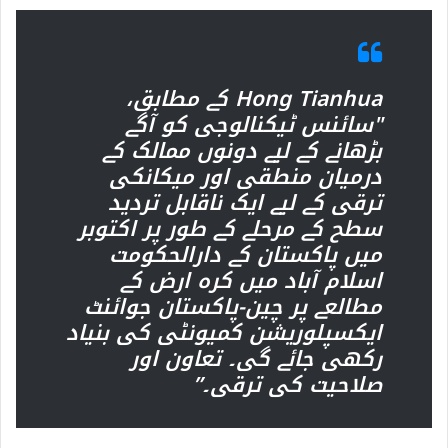
Hong Tianhua کے مطابق،
"سائنس ٹیکنالوجی کو آگے
بڑھانے کے لیے دونوں ممالک کے
درمیان منطقی اور میکانکی
ترقی کے لیے ایک ناقابل تردید
سطح کے مرحلے کے طور پر اکتوبر
میں پاکستان کے دارالحکومت
اسلام آباد میں کرہ ارض کے
مطالعے پر چین-پاکستان جوائنٹ
ایکسپلوریشن کمیونٹی کی بنیاد
رکھی جائے گی۔ تعاون اور
صلاحیت کی ترقی۔”