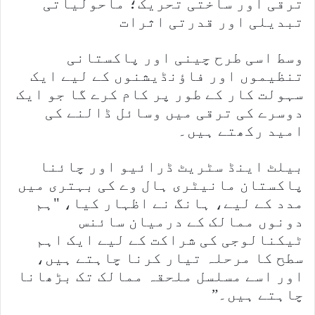
ترقی اور ساختی تحریک؛ ماحولیاتی
تبدیلی اور قدرتی اثرات
وسط اسی طرح چینی اور پاکستانی
تنظیموں اور فاؤنڈیشنوں کے لیے ایک
سہولت کار کے طور پر کام کرے گا جو ایک
دوسرے کی ترقی میں وسائل ڈالنے کی
امید رکھتے ہیں۔
بیلٹ اینڈ سٹریٹ ڈرائیو اور چائنا
پاکستان مانیٹری ہال وے کی بہتری میں
مدد کے لیے، ہانگ نے اظہار کیا، "ہم
دونوں ممالک کے درمیان سائنس
ٹیکنالوجی کی شراکت کے لیے ایک اہم
سطح کا مرحلہ تیار کرنا چاہتے ہیں،
اور اسے مسلسل ملحقہ ممالک تک بڑھانا
چاہتے ہیں۔”