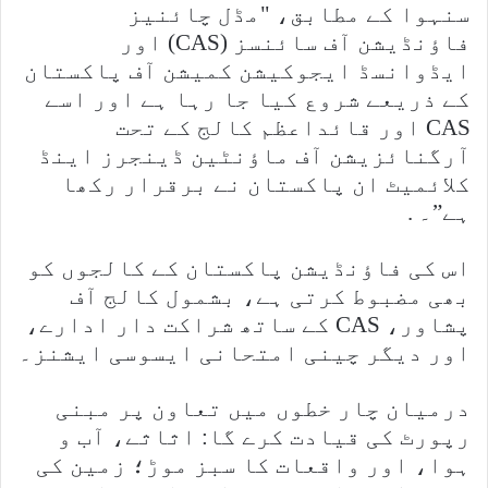
سنہوا کے مطابق، "مڈل چائنیز
فاؤنڈیشن آف سائنسز (CAS) اور
ایڈوانسڈ ایجوکیشن کمیشن آف پاکستان
کے ذریعے شروع کیا جا رہا ہے اور اسے
CAS اور قائداعظم کالج کے تحت
آرگنائزیشن آف ماؤنٹین ڈینجرز اینڈ
کلائمیٹ ان پاکستان نے برقرار رکھا
ہے”۔ .
اس کی فاؤنڈیشن پاکستان کے کالجوں کو
بھی مضبوط کرتی ہے، بشمول کالج آف
پشاور، CAS کے ساتھ شراکت دار ادارے،
اور دیگر چینی امتحانی ایسوسی ایشنز۔
درمیان چار خطوں میں تعاون پر مبنی
رپورٹ کی قیادت کرے گا: اثاثے، آب و
ہوا، اور واقعات کا سبز موڑ؛ زمین کی