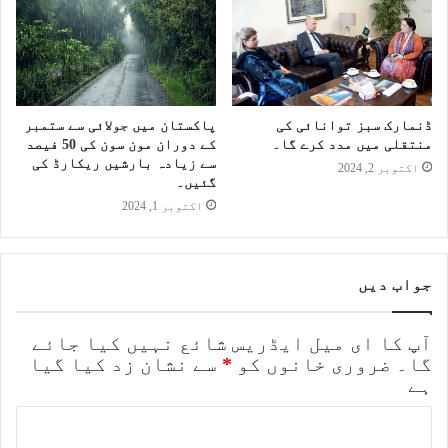
ڈنمارک سبز توانائی کی
پاکستان میں جولائی سے ستمبر
منتقلی میں مدد کرے گا۔
کے دوران مون سون کی 50 فیصد
سے زیادہ بارشیں ریکارڈ کی
اکتوبر 2, 2024
گئیں۔
اکتوبر 1, 2024
جواب دیں
آپ کا ای میل ایڈریس شائع نہیں کیا جائے
گا۔
ضروری خانوں کو
*
سے نشان زد کیا گیا
ہے
ت