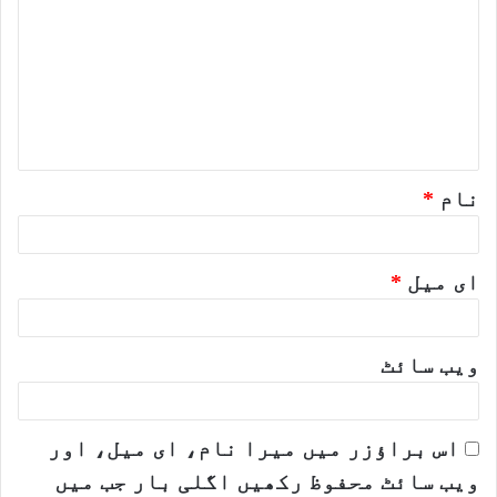
ب
ص
ر
ہ
*
نام
*
ای میل
*
ویب‌ سائٹ
اس براؤزر میں میرا نام، ای میل، اور
ویب سائٹ محفوظ رکھیں اگلی بار جب میں