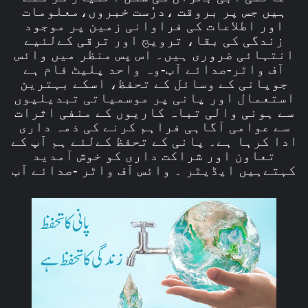
ہیں جس پر بروقت ،درُست خبروں،معلومات
اور اطلاعات کی فراوانی زمین پر موجود
زندگی کی بقا، ترویج اور ترقی کےلئیے
انتہائی ضروری ہیں۔ اس پس منظر میں وائس
آف واٹر-صدائے آب-وہ واحد پلیٹ فام ہے
جوپانی کے وسائل کے تحفظ، اسکے بہترین
استعمال اور پانی پر موسمیاتی تبدیلیوں
سے ہونی والی تباہ کاریوں کے منفی اثرات
سے عوامی آگاہی فراہم کرنے کی ذمہ داری
ادا کرہا ہے۔ پانی کے تحفظ کےلئے ہم آپ کے
تعاون اور شراکت داری کو خوش آمدید
کہتےہیں ایڈیٹر ۔ وائس آف واٹر -صدائے آب