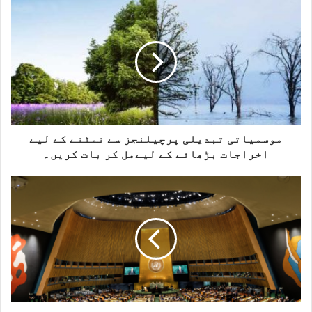
t
i
c
a
t
e
g
t
b
r
e
o
a
r
o
m
k
موسمیاتی تبدیلی پرچیلنجز سے نمٹنے کے لیے
اخراجات بڑھانے کے لیےمل کر بات کریں۔