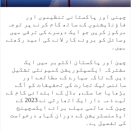
e
r
چینی اور پاکستانی تنظیموں اور
فاؤنڈیشنوں کے ساتھ کام کرنے پر توجہ
مرکوز کریں جو ایک دوسرے کی ترقی میں
وسائل کو بروئے کار لانے کی امید رکھتے
ہیں۔
چین اور پاکستان اکتوبر میں ایک
مشترکہ ایکسپلوریشن کمیونٹی تشکیل
دیں گے تاکہ سیارے کے مطالعے اور
سائنس ٹیک تجارت کی تحقیقات کو آگے
بڑھایا جا سکے، مڈل کے ابتدائی کام کے
لیے ذمہ دار ایک اتھارٹی نے 2023 کے
چین کے عالمی میلے برائے ایکسچینج
ایڈمنسٹریشن کے دوران کہا، درخواست
کی تفصیل ہے۔