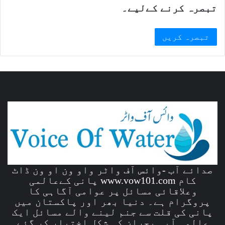
تبصرہ کرنے کےلیے۔
صدائے آب -وائس آف واٹر واو ون او ون ڈاٹ
کام www.vow101.com پانی کےعالمی
وعلاقائی مسائل پر عوامی آگاہی کا
پروگرام ہے۔ دنیا بھر اور پاکستان میں
پانی کی قلت سے جنم لینے والے مسائل ایک
عالمی آبی بحران کی شکل اختیار کر گئے