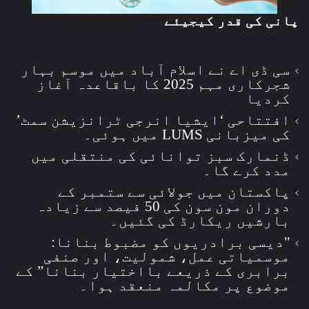
پانی کی قدر کیجیئے
سی ڈی اے نے اسلام آباد میں موسم بہار
شجرکاری مہم 2025 کا باقاعدہ آغاز
کردیا
افتتاحی ‘ایشیا انرجی ٹرانزیشن سمٹ’
کی میزبانی LUMS میں ہوئی۔
ڈنمارک سبز توانائی کی منتقلی میں
مدد کرے گا۔
پاکستان میں جولائی سے ستمبر کے
دوران مون سون کی 50 فیصد سے زیادہ
بارشیں ریکارڈ کی گئیں۔
"دیسی برادریوں کو مضبوط بنانا:
موسمیاتی عمل، شمولیت، اور صنفی
برابری کے ذریعے بااختیار بنانا” کے
موضوع پر مکالمہ منعقد ہوا۔