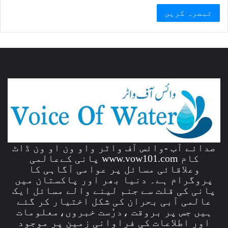
صدائے آب -وائس آف واٹر واو ون او ون ڈاٹ
کام www.vow101.com پانی کےعالمی
وعلاقائی مسائل پر عوامی آگاہی کا
پروگرام ہے۔ دنیا بھر اور پاکستان میں
پانی کی قلت سے جنم لینے والے مسائل ایک
عالمی آبی بحران کی شکل اختیار کر گئے
ہیں جس پر بروقت ،درُست خبروں،معلومات
اور اطلاعات کی فراوانی زمین پر موجود