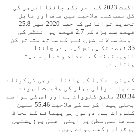
اگست 2023 کے آخر تک، چائنا انرجی کی
کل نصب شدہ صلاحیت میں صاف اور قابل
تجدید توانائی کا حصہ 2020 میں 25.8
فیصد سے بڑھ کر 2.7 فیصد پوائنٹس کی
اوسط سالانہ شرح نمو کے ساتھ متاثر کن
33 فیصد تک پہنچ گیا ہے، چائنا
انویسٹمنٹ کے اعداد و شمار سے پتہ
چلتا ہے۔
کمپنی نے کہا کہ چائنا انرجی کی کوئلے
سے چلنے والی بجلی کی صلاحیت اس وقت
203.34 ملین کلوواٹ ہے اور اس کی ہوا سے
بجلی پیدا کرنے کی صلاحیت 55.46 ملین
کلوواٹ ہے، دونوں ہی پیمانے کے لحاظ
سے عالمی سطح پر اپنی اعلیٰ پوزیشنیں
برقرار رکھے ہوئے ہیں۔