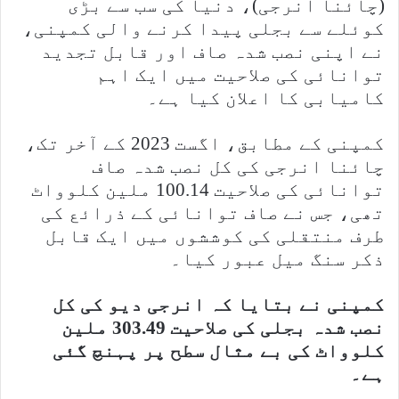
(چائنا انرجی)، دنیا کی سب سے بڑی
کوئلے سے بجلی پیدا کرنے والی کمپنی،
نے اپنی نصب شدہ صاف اور قابل تجدید
توانائی کی صلاحیت میں ایک اہم
کامیابی کا اعلان کیا ہے۔
کمپنی کے مطابق، اگست 2023 کے آخر تک،
چائنا انرجی کی کل نصب شدہ صاف
توانائی کی صلاحیت 100.14 ملین کلوواٹ
تھی، جس نے صاف توانائی کے ذرائع کی
طرف منتقلی کی کوششوں میں ایک قابل
ذکر سنگ میل عبور کیا۔
کمپنی نے بتایا کہ انرجی دیو کی کل
نصب شدہ بجلی کی صلاحیت 303.49 ملین
کلوواٹ کی بے مثال سطح پر پہنچ گئی
ہے۔