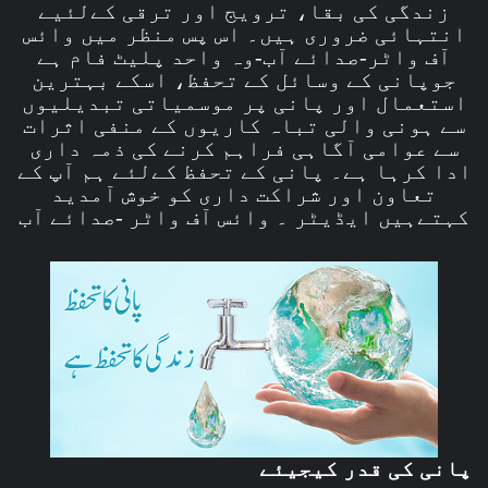
زندگی کی بقا، ترویج اور ترقی کےلئیے
انتہائی ضروری ہیں۔ اس پس منظر میں وائس
آف واٹر-صدائے آب-وہ واحد پلیٹ فام ہے
جوپانی کے وسائل کے تحفظ، اسکے بہترین
استعمال اور پانی پر موسمیاتی تبدیلیوں
سے ہونی والی تباہ کاریوں کے منفی اثرات
سے عوامی آگاہی فراہم کرنے کی ذمہ داری
ادا کرہا ہے۔ پانی کے تحفظ کےلئے ہم آپ کے
تعاون اور شراکت داری کو خوش آمدید
کہتےہیں ایڈیٹر ۔ وائس آف واٹر -صدائے آب
پانی کی قدر کیجیئے