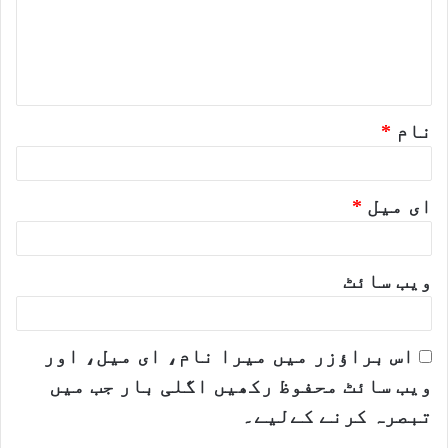
ر
ہ
*
نام
*
ای میل
*
ویب‌ سائٹ
اس براؤزر میں میرا نام، ای میل، اور
ویب سائٹ محفوظ رکھیں اگلی بار جب میں
تبصرہ کرنے کےلیے۔