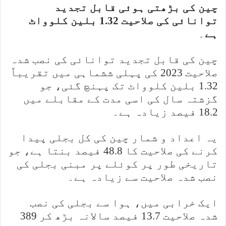
چین کی بڑھتی ہوئی قابل تجدید
توانائی کی صلاحیت 1.32 بلین کلوواٹ
ہے
۔
چین کی قابل تجدید توانائی کی نصب شدہ
صلاحیت 2023 کی پہلی ششماہی میں تقریباً
1.32 بلین کلوواٹ تک پہنچ گئی، جو
گزشتہ سال کی اسی مدت کے مقابلے میں
18.2 فیصد زیادہ ہے۔
یہ اعداد و شمار چین کی کل بجلی پیدا
کرنے کی صلاحیت کا 48.8 فیصد بنتا ہے، جو
تاریخی طور پر کوئلے پر مبنی بجلی کی
نصب شدہ صلاحیت سے زیادہ ہے۔
ایک خرابی میں، ہوا سے بجلی کی نصب
شدہ صلاحیت 13.7 فیصد سالانہ بڑھ کر 389