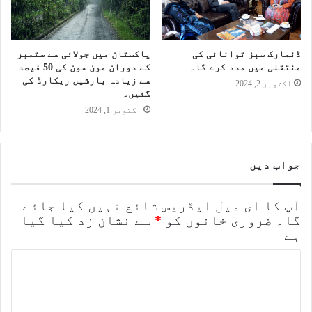
ڈنمارک سبز توانائی کی
پاکستان میں جولائی سے ستمبر
منتقلی میں مدد کرے گا۔
کے دوران مون سون کی 50 فیصد
سے زیادہ بارشیں ریکارڈ کی
اکتوبر 2, 2024
گئیں۔
اکتوبر 1, 2024
جواب دیں
آپ کا ای میل ایڈریس شائع نہیں کیا جائے
گا۔
ضروری خانوں کو
*
سے نشان زد کیا گیا
ہے
ت
ب
ص