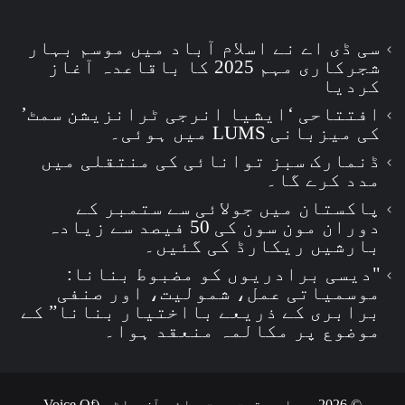
سی ڈی اے نے اسلام آباد میں موسم بہار
شجرکاری مہم 2025 کا باقاعدہ آغاز
کردیا
افتتاحی ‘ایشیا انرجی ٹرانزیشن سمٹ’
کی میزبانی LUMS میں ہوئی۔
ڈنمارک سبز توانائی کی منتقلی میں
مدد کرے گا۔
پاکستان میں جولائی سے ستمبر کے
دوران مون سون کی 50 فیصد سے زیادہ
بارشیں ریکارڈ کی گئیں۔
"دیسی برادریوں کو مضبوط بنانا:
موسمیاتی عمل، شمولیت، اور صنفی
برابری کے ذریعے بااختیار بنانا” کے
موضوع پر مکالمہ منعقد ہوا۔
© 2026, جملہ حقوق بحق وائس آف واٹر (Voice Of