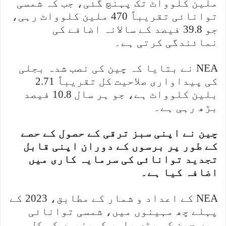
ملین کلوواٹ تک پہنچ گئی، جب کہ شمسی
توانائی تقریباً 470 ملین کلوواٹ رہی،
جو 39.8 فیصد کے سالانہ اضافے کی
نمائندگی کرتی ہے۔
NEA نے بتایا کہ چین کی نصب شدہ بجلی
کی پیداواری صلاحیت کل تقریباً 2.71
بلین کلوواٹ ہے، جو ہر سال 10.8 فیصد
بڑھ رہی ہے۔
چین نے اپنی سبز ترقی کے حصول کے حصے
کے طور پر برسوں کے دوران اپنی قابل
تجدید توانائی کی سرمایہ کاری میں
اضافہ کیا ہے۔
NEA کے اعداد و شمار کے مطابق، 2023 کے
پہلے چھ مہینوں میں، شمسی توانائی
میں چین کی بڑی پاور کمپنیوں کی کل