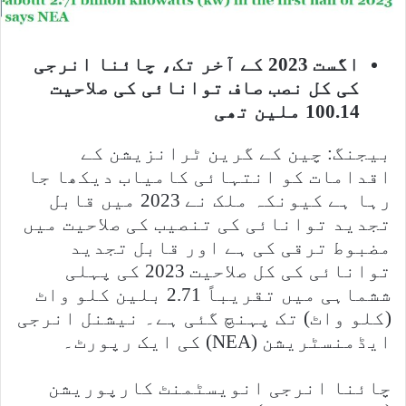
e
r
اگست 2023 کے آخر تک، چائنا انرجی
کی کل نصب صاف توانائی کی صلاحیت
100.14 ملین تھی
بیجنگ: چین کے گرین ٹرانزیشن کے
اقدامات کو انتہائی کامیاب دیکھا جا
رہا ہے کیونکہ ملک نے 2023 میں قابل
تجدید توانائی کی تنصیب کی صلاحیت میں
مضبوط ترقی کی ہے اور قابل تجدید
توانائی کی کل صلاحیت 2023 کی پہلی
ششماہی میں تقریباً 2.71 بلین کلو واٹ
(کلو واٹ) تک پہنچ گئی ہے۔ نیشنل انرجی
ایڈمنسٹریشن (NEA) کی ایک رپورٹ۔
چائنا انرجی انویسٹمنٹ کارپوریشن