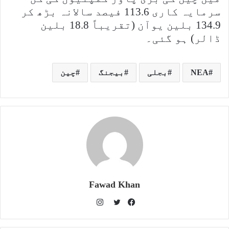
سرمایہ کاری 113.6 فیصد سالانہ بڑھ کر
134.9 بلین یوآن (تقریباً 18.8 بلین
ڈالر) ہو گئی۔
NEA
بجلی
بیجنگ
چین
Fawad Khan
I
n
T
F
s
w
a