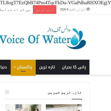
n=7XNTL8ogT7EzQbB74Pm4TqcFkDu-VGaPdhaRHXOEgjY
اہم ترین
افتتاحی ‘ایشیا انرج
اتوار, اگست 9 2026
پانی کا بحران
تازہ ترین
پاکستان
دنیا
تازہ ترین خبریں