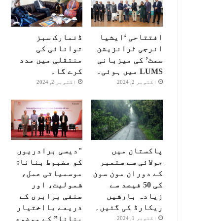
افتتاحی ‘ایشیا
ڈنمارک سبز
انرجی ٹرانزیشن
توانائی کی
سمٹ’ کی میزبانی
منتقلی میں مدد
LUMS میں ہوئی۔
کرے گا۔
اکتوبر 2, 2024
اکتوبر 2, 2024
پاکستان میں
"دیسی برادریوں
جولائی سے ستمبر
کو مضبوط بنانا:
کے دوران مون سون
موسمیاتی عمل،
کی 50 فیصد سے
شمولیت، اور
زیادہ بارشیں
صنفی برابری کے
ریکارڈ کی گئیں۔
ذریعے بااختیار
بنانا” کے موضوع
اکتوبر 1, 2024