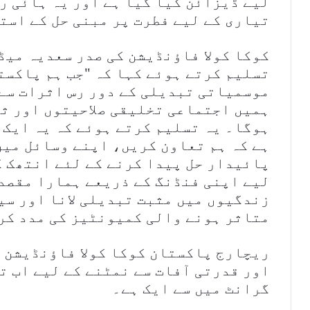
لیے ڈیزائن کیا گیا ہے اور یہ ہائی ر
تیاری کے لیے فطرت پر مبنی حل کے است
کوکا کولا فاؤنڈیشن کی صدر سعدیہ میڈ
تسلیم کرتے ہوئے کہا کہ "جب ہم پاکست
موسمیاتی تبدیلی کے دور رس اثرات سے 
ہمیں اجتماعی تخلیقی صلاحیتوں اور ثا
ہوگا۔ یہ تسلیم کرتے ہوئے کہ یہ ایک 
ہے کہ ہم تعاون کریں، اپنے وسائل میں
پائیدار حل پیدا کرنے کے لئے انتھک ک
زندگیوں میں مثبت تبدیلی لانا اور سیل
متاثر ہونے والی کمیونٹیز کی مدد کر
ریچارج پاکستان کوکا کولا فاؤنڈیشن ک
اور قدرتی آفات سے نمٹنے کے لیے اب تک
گرانٹ میں سے ایک ہے۔