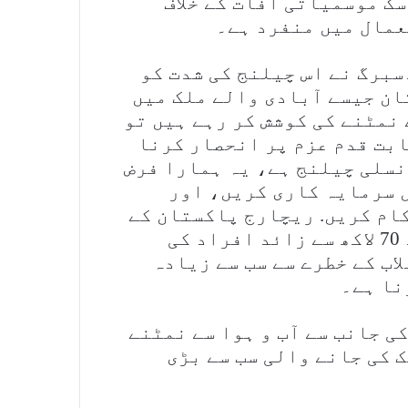
سک موسمیاتی آفات کے خلاف
عمال میں منفرد ہے۔
سبرگ نے اس چیلنج کی شدت کو
ان جیسے آبادی والے ملک میں
نمٹنے کی کوشش کر رہے ہیں تو
بت قدم عزم پر انحصار کرنا
نسلی چیلنج ہے، یہ ہمارا فرض
 سرمایہ کاری کریں، اور
ام کریں. ریچارج پاکستان کے
لیے اپنی فنڈنگ کے ذریعے ہمارا مقصد 70 لاکھ سے زائد افراد کی
اب کے خطرے سے سب سے زیادہ
نا ہے۔
ی جانب سے آب و ہوا سے نمٹنے
 کی جانے والی سب سے بڑی