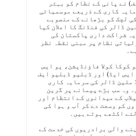
ف) نے پانی کے نظام کو بہتر
ایہ کاری کے ذریعے موسمیاتی
ی لچک کو بڑھانے کے منصوبے
رج پاکستان’ کی مدد کے لیے 66 ملین ڈالر کی فنڈنگ کا اعلان کیا
7 ملین ڈالر کی یہ شراکت داری پاکستان کی
لیاتی نظام پر مبنی نقطہ نظر
ے۔
و کوکا کولا فاؤنڈیشن، یو ایس
ایس ایڈ) اور ڈبلیو ڈبلیو ایف
پاکستان کی جانب سے مجموعی طور پر 12 ملین ڈالر کی سرمایہ کاری
 وہ سب بڑے پیمانے پر گرین
لاب کے میدانوں کے انتظام اور
ں کو وسعت دے کر آب و ہوا کی
لئے اکٹھے ہوتے ہیں۔
نے والی برادریوں کی خدمت کے