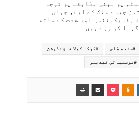
سٹم پر مبنی مطابقت پر توجہ
ان جیسے ملک کے لیے، جہاں
ی فریکوئنسی اور شدت کے ساتھ
گہرا کر رہے ہیں۔
سندھ طاس
کوکا کولا فاؤنڈیشن
موسمیاتی تبدیلی
Print
Share via Email
Pocket
Odnoklassniki
VKontakte