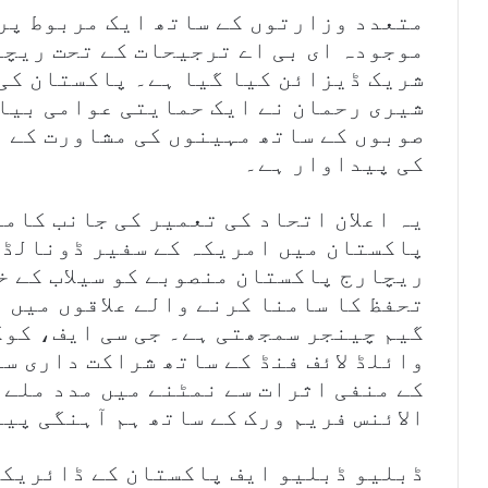
متعدد وزارتوں کے ساتھ ایک مربوط پر
موجودہ ای بی اے ترجیحات کے تحت ریچ
شریک ڈیزائن کیا گیا ہے۔ پاکستان کی
شیری رحمان نے ایک حمایتی عوامی بیا
صوبوں کے ساتھ مہینوں کی مشاورت کے ب
کی پیداوار ہے۔
یہ اعلان اتحاد کی تعمیر کی جانب کام
پاکستان میں امریکہ کے سفیر ڈونالڈ 
ریچارج پاکستان منصوبے کو سیلاب کے خ
تحفظ کا سامنا کرنے والے علاقوں میں 
گیم چینجر سمجھتی ہے۔ جی سی ایف، کوک
وائلڈ لائف فنڈ کے ساتھ شراکت داری س
کے منفی اثرات سے نمٹنے میں مدد ملے 
الائنس فریم ورک کے ساتھ ہم آہنگی پی
ڈبلیو ڈبلیو ایف پاکستان کے ڈائریکٹ