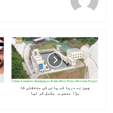
n
T
F
s
w
a
t
i
c
a
t
e
g
t
b
r
e
o
a
r
o
m
k
چین نے دریا کے پانی کی منتقلی کا
بڑا منصوبہ مکمل کر لیا