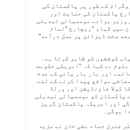
وگرام کے طور پر پاکستان کی
ارج پاکستان کی حمایت اور
 وزیر برائے موسمیاتی تبدیلی
ن میں کہا، "ریچارج "تمام
عد سخت ڈیزائن پر عمل درآمد”
یاب کوششوں کو ظاہر کرتا ہے۔
بلوم نے کہا کہ "امریکی حکومت
اتمے اور بار بار پانی کے عدم
معاشی مواقع پیدا کرنے کے لئے
ا کولا فاؤنڈیشن اور ورلڈ
ے پاکستان کو موسمیاتی تبدیلی
گی اور امریکہ پاکستان گرین
دا ہوگی۔
ر جنرل حماد نقی خان نے مزید