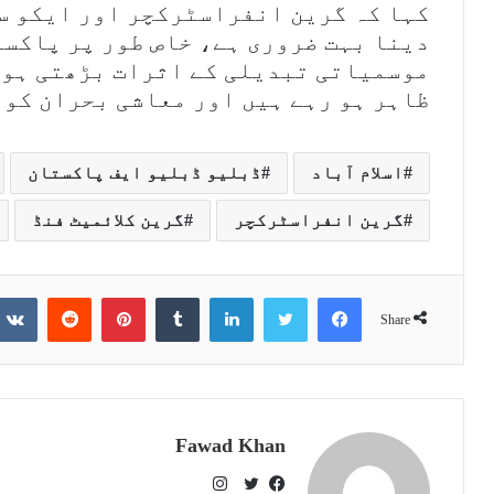
کہا کہ گرین انفراسٹرکچر اور ایکو س
دینا بہت ضروری ہے، خاص طور پر پاکست
موسمیاتی تبدیلی کے اثرات بڑھتی ہوئ
ظاہر ہو رہے ہیں اور معاشی بحران کو 
اسلام آباد
ڈبلیو ڈبلیو ایف پاکستان
گرین انفراسٹرکچر
گرین کلائمیٹ فنڈ
Reddit
Pinterest
Tumblr
LinkedIn
Twitter
Facebook
Share
Fawad Khan
I