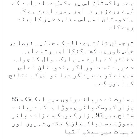
ہے۔ پاکستان اس پر مکمل عملدرآمد کے
لیے پرعزم ہے۔ اور ہمیں امید ہے کہ
ہندوستان بھی اس معاہدے پر کاربند
رہے گا۔
ترجمان ثالثی عدالت کے حالیہ فیصلے،
خاص طور پر کشن گنگا اور رتلے آبی
ذخائر کے بارے میں ایک سوال کا جواب
دے رہے تھے اور اگر ہندوستان نے اس
فیصلے کو مسترد کر دیا تو اس کے نتائج
کیا ہوں گے۔
بھارت نے دریائے راوی میں ایک لاکھ 85
ہزار کیوسک پانی چھوڑا جبکہ دریائے
ستلج میں 95 ہزار کیوسک سے زائد پانی
چھوڑنے سے پاکستان کے کئی شہروں اور
دیہات میں سیلاب آ گیا