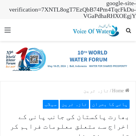
google-site-
verification=7XNTL8ogT7EzQbB74Pm4TqcFkDu-
VGaPdhaRHXOEgjY
nu
Search
for
Home
/
تازہ ترین
پانی کا بحران
تازہ ترین
سیلاب
بھارت پاکستان کی جانب پانی کے
اخراج سے متعلق معلومات فراہم کر