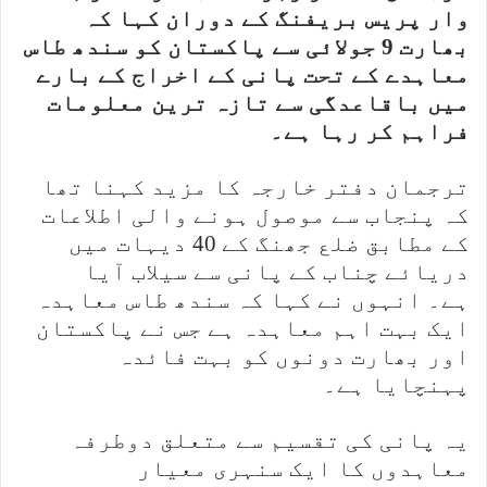
وار پریس بریفنگ کے دوران کہا کہ
بھارت 9 جولائی
سے پاکستان کو سندھ طاس
معاہدے کے تحت پانی کے اخراج کے بارے
میں باقاعدگی سے تازہ ترین معلومات
فراہم کر رہا ہے۔
ترجمان دفتر خارجہ کا مزید کہنا تھا
کہ پنجاب سے موصول ہونے والی اطلاعات
کے مطابق ضلع جھنگ کے 40 دیہات میں
دریائے چناب کے پانی سے سیلاب آیا
ہے۔ انہوں نے کہا کہ سندھ طاس معاہدہ
ایک بہت اہم معاہدہ ہے جس نے پاکستان
اور بھارت دونوں کو بہت فائدہ
پہنچایا ہے۔
یہ پانی کی تقسیم سے متعلق دوطرفہ
معاہدوں کا ایک سنہری معیار