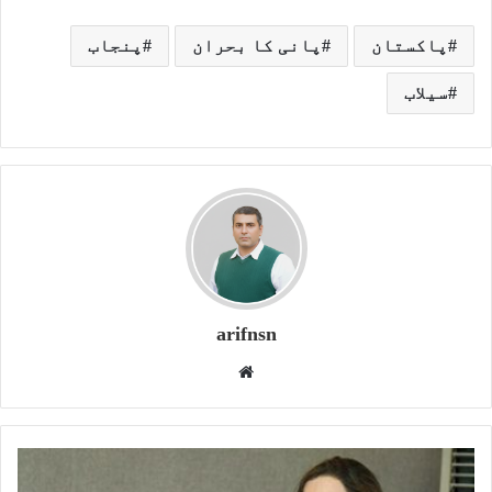
پاکستان
پانی کا بحران
پنجاب
سیلاب
arifnsn
W
e
b
s
i