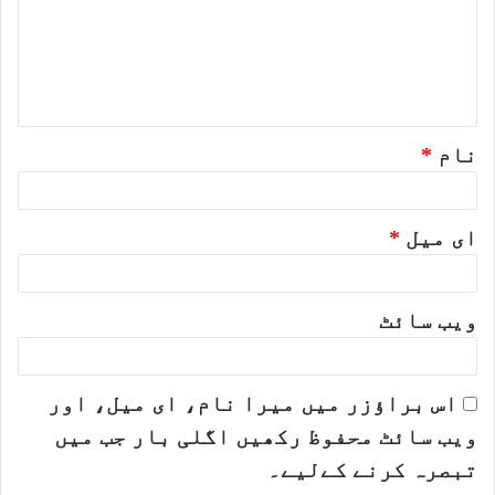
ر
ہ
*
نام
*
ای میل
*
ویب‌ سائٹ
اس براؤزر میں میرا نام، ای میل، اور
ویب سائٹ محفوظ رکھیں اگلی بار جب میں
تبصرہ کرنے کےلیے۔