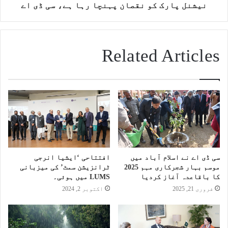
نیشنل پارک کو نقصان پہنچا رہا ہے، سی ڈی اے
Related Articles
سی ڈی اے نے اسلام آباد میں
افتتاحی ‘ایشیا انرجی
موسم بہار شجرکاری مہم 2025
ٹرانزیشن سمٹ’ کی میزبانی
کا باقاعدہ آغاز کردیا
LUMS میں ہوئی۔
فروری 21, 2025
اکتوبر 2, 2024