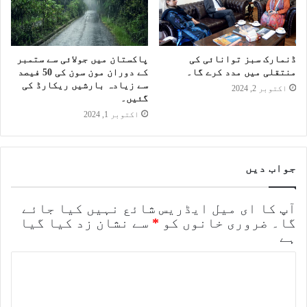
ڈنمارک سبز توانائی کی
پاکستان میں جولائی سے ستمبر
منتقلی میں مدد کرے گا۔
کے دوران مون سون کی 50 فیصد
سے زیادہ بارشیں ریکارڈ کی
اکتوبر 2, 2024
گئیں۔
اکتوبر 1, 2024
جواب دیں
آپ کا ای میل ایڈریس شائع نہیں کیا جائے
گا۔
ضروری خانوں کو
*
سے نشان زد کیا گیا
ہے
ت
ب
ص