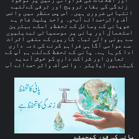
زندگی کی بقا، ترویج اور ترقی کےلئیے
انتہائی ضروری ہیں۔ اس پس منظر میں وائس
آف واٹر-صدائے آب-وہ واحد پلیٹ فام ہے
جوپانی کے وسائل کے تحفظ، اسکے بہترین
استعمال اور پانی پر موسمیاتی تبدیلیوں
سے ہونی والی تباہ کاریوں کے منفی اثرات
سے عوامی آگاہی فراہم کرنے کی ذمہ داری
ادا کرہا ہے۔ پانی کے تحفظ کےلئے ہم آپ کے
تعاون اور شراکت داری کو خوش آمدید
کہتےہیں ایڈیٹر ۔ وائس آف واٹر -صدائے آب
پانی کی قدر کیجیئے