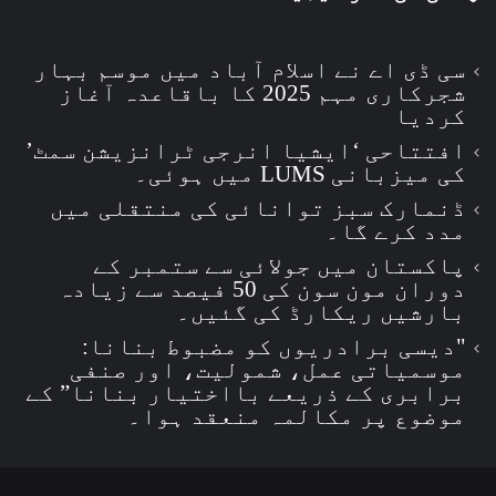
سی ڈی اے نے اسلام آباد میں موسم بہار
شجرکاری مہم 2025 کا باقاعدہ آغاز
کردیا
افتتاحی ‘ایشیا انرجی ٹرانزیشن سمٹ’
کی میزبانی LUMS میں ہوئی۔
ڈنمارک سبز توانائی کی منتقلی میں
مدد کرے گا۔
پاکستان میں جولائی سے ستمبر کے
دوران مون سون کی 50 فیصد سے زیادہ
بارشیں ریکارڈ کی گئیں۔
"دیسی برادریوں کو مضبوط بنانا:
موسمیاتی عمل، شمولیت، اور صنفی
برابری کے ذریعے بااختیار بنانا” کے
موضوع پر مکالمہ منعقد ہوا۔