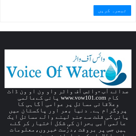
صدائے آب -وائس آف واٹر واو ون او ون ڈاٹ
کام www.vow101.com پانی کےعالمی
وعلاقائی مسائل پر عوامی آگاہی کا
پروگرام ہے۔ دنیا بھر اور پاکستان میں
پانی کی قلت سے جنم لینے والے مسائل ایک
عالمی آبی بحران کی شکل اختیار کر گئے
ہیں جس پر بروقت ،درُست خبروں،معلومات
اور اطلاعات کی فراوانی زمین پر موجود