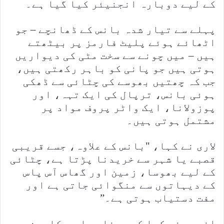
کے لیے دوبارہ انجنیئر کیا گیا ہے۔
پہلے سے تیار شدہ بانس کے ڈھانچے – جو
اٹھائے ہوئے پلیٹ فارمز پر بیٹھتے
ہیں – میں چونے سے سخت مٹی کی دیواریں
ہوتی ہیں جو پانی کو باہر رکھتی ہیں،
جب کہ چھتیں بھوسے کی چٹائی سے ڈھکی
ہوئی بانس، ترپال کی ایک تہہ، اور
پوزولانا، ایک واٹر پروف مواد پر
مشتمل ہوتی ہیں۔
لاری نے کہا، "بانس کے علاوہ، جسے قریبی
قصبے یا شہر سے خریدنا پڑتا ہے، چٹائی
کے لیے بھوسا، زمین اور گھاس آس پاس
کے دیہاتوں سے منگوائی جاتی ہے اور
مفت دستیاب ہوتی ہے۔”
انہوں نے کہا کہ چونا ہوا سے کاربن