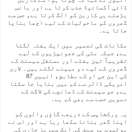
ڈائی آکسائیڈ جذب کرتا ہے اور بانس
بڑھتے ہی کاربن کو الگ کرتا ہے، جس سے
گھروں کو ماحولیات کے لیے اچھا بنایا
جاتا ہے۔
مکانات کی تعمیر میں ایک ہفتہ لگتا
ہے، جبکہ مٹی کی جھونپڑیوں کے لیے
تقریباً تین ہفتے اور مستقل سیمنٹ کے
گھروں کے لیے دو مہینے لگتے ہیں۔ لاری
کی این جی او کے مطابق، انہیں 87
امریکی ڈالر سے کم میں بنایا جا سکتا
ہے، جو سیمنٹ کے ڈھانچے کی لاگت کے
دسویں حصے سے بھی کم ہے۔
یہ ورکشاپس کے ذریعے گاؤں والوں کو
اپنا گھر بنانا سکھا رہا ہے اور اس نے
یوٹیوب پر سبق کی ایک سیریز جاری کی