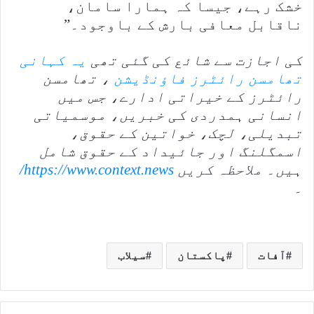
خشک رہے، جیسا کہ ہمارا سامان،
ناقابل معافی بارش کے باوجود۔”
کی اجازت سے شائع کی گئی تھی
یہ کہانی
تھامسن رائٹرز فاؤنڈیشن
، تھامسن
رائٹرز کے خیراتی ادارے، جس میں
انسانی ہمدردی کی خبریں، موسمیاتی
تبدیلی، لچک، خواتین کے حقوق،
اسمگلنگ اور جائیداد کے حقوق شامل
ہیں۔ ملاحظہ کریں
https://www.context.news/
۔
آفات
پاکستان
سیلاب