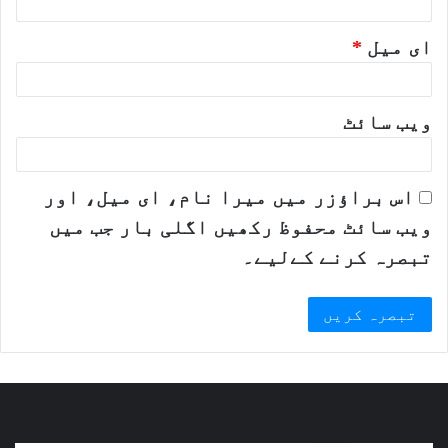
ای میل
*
ویب‌ سائٹ
اس براؤزر میں میرا نام، ای میل، اور
ویب سائٹ محفوظ رکھیں اگلی بار جب میں
تبصرہ کرنے کےلیے۔