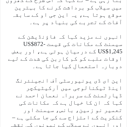
بنا رہی ہے – نے کہا کہ اس طرح کے گھروں
میں سیلاب کو برداشت کرنے کا بہترین
موقع ہوتا ہے، یہ این جی او کے سابقہ ​​
آفات کے تجربے کی بنیاد پر ہے۔
انہوں نے مزید کہا کہ فاؤنڈیشن کے
سیمنٹ کے مکانات کی قیمت US$872-
US$1,245 کے درمیان ہوتی ہے، اور بعض
اوقات ملبے کو کم کاربن کی شدت کے لیے
دوبارہ استعمال کیا جاتا ہے۔
این ای ڈی یونیورسٹی آف انجینئرنگ
اینڈ ٹیکنالوجی میں آرکیٹیکچر
ڈپارٹمنٹ کے سربراہ نعمان احمد نے
کہا کہ ان کا خیال ہے کہ مکانات کی
تعمیر نو زمین، بانس، سیمنٹ اور
کنکریٹ کے امتزاج سے کی جا سکتی ہے –
اور انہوں نے سیلاب کے نمونوں کی نقشہ