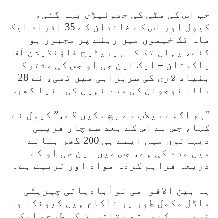
جب اس کی مٹی کی جھونپڑی بہہ گئی،
کیول اور اس کے خاندان کے 35 افراد ایک
ماہ تک خیموں میں رہنے پر مجبور ہو
گئے، یہاں تک کہ ہیریٹیج فاؤنڈیشن آف
پاکستان – ایک این جی او جس کی مشترکہ
بنیاد لاری کی سربراہی میں تھی، نے 28
سالہ نوجوان کی مدد نہیں کی۔ نیا گھر.
"ہم اگلے سیلاب سے بچ سکیں گے،” کیول نے
کہا، جس نے اس کے بعد سے چار قریبی
دیہاتوں میں ایسے ہی 200 گھر بنانے
میں مدد کی ہے، جس میں این جی او کے
ذریعہ فراہم کردہ مواد اور تربیت ہے۔
یہ بین الاقوامی نوآبادیاتی چیریٹی
ماڈل مکمل طور پر ناکام ہیں کیونکہ وہ
غریبوں کے ساتھ متاثرین کی طرح سلوک