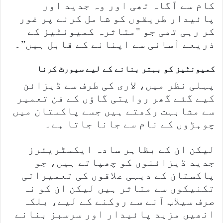
کام سے آگاہ تھی اور وہ جدید اور
پائیدار طریقوں کو شامل کرنے پر غور
کر رہی تھی جو "متاثرہ کمیونٹیز کے
ذریعے آسانی سے اپنانے کے قابل ہیں”۔
کمیونٹیز کو بہتر بنانے کے لیے سپورٹ کرنا
پہلی نظر میں، لاری کی طرف سے ڈیزائن
کیے گئے گھر روایتی گاؤں کے فن تعمیر
سے مشابہت رکھتے ہیں جسے پاکستان میں
چوہڑوں کے نام سے جانا جاتا ہے۔
لیکن ان کے بظاہر سادہ ایکسٹریئرز
جدید ڈیزائنوں کو چھپاتے ہیں، جو
پاکستان کے دیہی علاقوں کی تعمیراتی
تکنیکوں سے متاثر ہیں لیکن ان کو نہ
صرف سیلاب آنے سے روکنے کے لیے، بلکہ
انھیں مزید پائیدار اور سرسبز بنانے