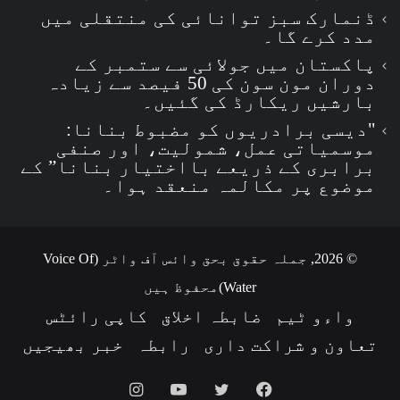
ڈنمارک سبز توانائی کی منتقلی میں
مدد کرے گا۔
پاکستان میں جولائی سے ستمبر کے
دوران مون سون کی 50 فیصد سے زیادہ
بارشیں ریکارڈ کی گئیں۔
"دیسی برادریوں کو مضبوط بنانا:
موسمیاتی عمل، شمولیت، اور صنفی
برابری کے ذریعے بااختیار بنانا” کے
موضوع پر مکالمہ منعقد ہوا۔
© 2026, جملہ حقوق بحق وائس آف واٹر (Voice Of
Water)محفوظ ہیں
واءو ٹیم
ضابطہ اخلاق
کاپی رائٹس
تعاون و شراکت داری
رابطہ
خبر بھیجیں
Instagram
YouTube
Twitter
Facebook