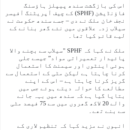
اس کی بازگشت سندھ پیپلز ہاؤسنگ
فاؤنڈیشن (SPHF) کے چیف آپریٹنگ آفیسر
نجف خان ملک نے دی – جسے سندھ حکومت نے
سیلاب زدہ علاقوں میں نئے گھر بنانے کے
لیے قائم کیا تھا۔
ملک نے کہا کہ SPHF "سیلاب سے بچنے والا
پائیدار تعمیراتی مواد” جیسے جلی
ہوئی اینٹوں اور سیمنٹ کا استعمال
کرنا چاہتا ہے لیکن مٹی کے استعمال سے
گریز کرنا چاہتا ہے – اس کے اپنے
مطالعے کا حوالہ دیتے ہوئے جس میں
بتایا گیا ہے کہ سندھ میں بہہ جانے
والے 20 لاکھ گھروں میں سے 75 فیصد مٹی
سے بنے تھے۔
انہوں نے مزید کہا کہ تنظیم لاری کے