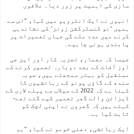
سازی کی اہمیت پر زور دیا۔ علاقوں
انہوں نے ایک انٹرویو میں کہا، "اس سے
ہمیں ‘نو کنسٹرکشن زونز’ کی نشاندہی
کرنے میں مدد ملے گی جہاں تعمیرات پر
پابندی ہونی چاہیے۔
جیسا کہ معمار، تجزیہ کار اور این جی
اوز آفات کے بعد دوبارہ تعمیر کرنے کے
مستقبل کو بہتر سمجھتے ہیں، صوبہ
سندھ کے گاؤں پونو کے رہائشیوں کا
کہنا ہے کہ 2022 کے سیلاب سے پہلے لاری کے
ڈیزائن والے گھر تعمیر کیے گئے تھے-
کہتے ہیں کہ گھروں نے اپنی لچک کو
ثابت کیا ہے۔
ایک رہائشی، دھنی خومو نے کہا، "ہم