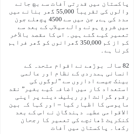
پاکستان میں قدرتی آفات سے بچ جانے
والوں کی تقریباً 55,000 گھر بنانے میں
مدد کی ہے، جن میں سے 4500 پچھلے جون
میں شروع ہونے والے سیلاب کے بعد سے
تعمیر کیے گئے ہیں۔ اس کا مقصد بالآخر
کم از کم 350,000 گھرانوں کو گھر فراہم
کرنا ہے۔
82 سالہ بوڑھے نے اقوام متحدہ کے
انسانی ہمدردی کے نظام اور عالمی
بینک جیسے اداروں سے "لوگوں کی
استعداد کار میں اضافہ کیے بغیر” نقد
رقم، گرانٹ اور ریلیف دینے پر اپنی
مایوسی کا اظہار کیا – اور کہا کہ بین
الاقوامی عطیہ دہندگان نے اس کے بعد
کنکریٹ ڈھانچے کی تعمیر کا رجحان
رکھا۔ پاکستان میں آفات