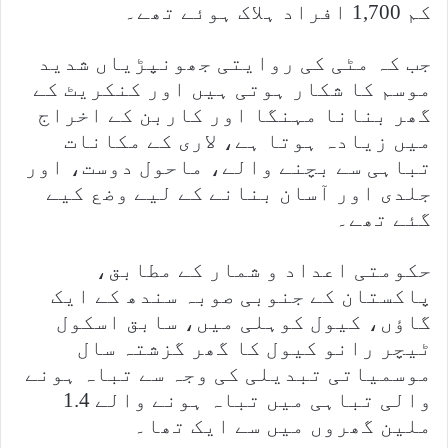
کم 1,700 افراد ہلاک ہوئے تھے۔
جب کہ مٹی کی روایتی جھونپڑیاں شدید
موسم کا شکار ہوتی ہیں اور کنکریٹ کے
گھر بنانا مہنگا اور کاربن کے اخراج
میں زیادہ ہوتا ہے، لاری کے مکانات
تباہی سے بچنے والے، ماحول دوست، اور
جلدی اور آسان بنانے کے لیے وضع کیے
گئے تھے۔
حکومتی اعداد و شمار کے مطابق،
پاکستان کے جنوبی صوبہ سندھ کے ایک
گاؤں، کیول کوہلی میں، سابق اسکول
ٹیچر رانو کیول کا گھر گزشتہ سال
موسمیاتی تبدیلی کی وجہ سے تباہ ہونے
والی تباہی میں تباہ ہونے والے 1.4
ملین گھروں میں سے ایک تھا۔