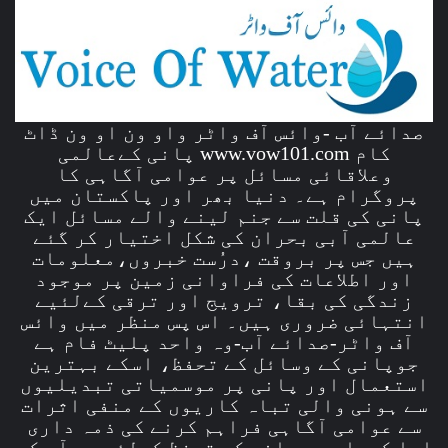
صدائے آب -وائس آف واٹر واو ون او ون ڈاٹ
کام www.vow101.com پانی کےعالمی
وعلاقائی مسائل پر عوامی آگاہی کا
پروگرام ہے۔ دنیا بھر اور پاکستان میں
پانی کی قلت سے جنم لینے والے مسائل ایک
عالمی آبی بحران کی شکل اختیار کر گئے
ہیں جس پر بروقت ،درُست خبروں،معلومات
اور اطلاعات کی فراوانی زمین پر موجود
زندگی کی بقا، ترویج اور ترقی کےلئیے
انتہائی ضروری ہیں۔ اس پس منظر میں وائس
آف واٹر-صدائے آب-وہ واحد پلیٹ فام ہے
جوپانی کے وسائل کے تحفظ، اسکے بہترین
استعمال اور پانی پر موسمیاتی تبدیلیوں
سے ہونی والی تباہ کاریوں کے منفی اثرات
سے عوامی آگاہی فراہم کرنے کی ذمہ داری
ادا کرہا ہے۔ پانی کے تحفظ کےلئے ہم آپ کے