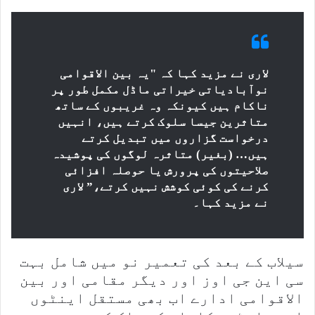
لاری نے مزید کہا کہ "یہ بین الاقوامی
نوآبادیاتی خیراتی ماڈل مکمل طور پر
ناکام ہیں کیونکہ وہ غریبوں کے ساتھ
متاثرین جیسا سلوک کرتے ہیں، انہیں
درخواست گزاروں میں تبدیل کرتے
ہیں… (بغیر) متاثرہ لوگوں کی پوشیدہ
صلاحیتوں کی پرورش یا حوصلہ افزائی
کرنے کی کوئی کوشش نہیں کرتے،” لاری
نے مزید کہا۔
سیلاب کے بعد کی تعمیر نو میں شامل بہت
سی این جی اوز اور دیگر مقامی اور بین
الاقوامی ادارے اب بھی مستقل اینٹوں