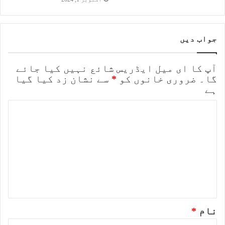
جواب دیں
آپ کا ای میل ایڈریس شائع نہیں کیا جائے
گا۔
ضروری خانوں کو
*
سے نشان زد کیا گیا
ہے
ت
ب
ص
ر
ہ
*
نام
*