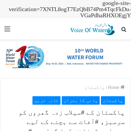
google-site-
verification=7XNTL8ogT7EzQbB74Pm4TqcFkDu-
VGaPdhaRHXOEgjY
nu
Search
for
Home
/
پاکستان
پاکستان
پانی کا بحران
تازہ ترین
پاکستان کے #سیلاب زدہ گھروں کو
سرسبز، #آفات سے بچنے کے لیے