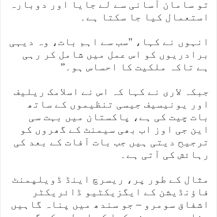
تو سامان آسانی سے لے جایا اور دوبارہ
استعمال کیا جا سکتا ہے۔
انہوں نے کہا، "سب سے اہم بات، وہ دیہی
برادریوں کو اس عمل میں شامل کر رہی
ہے تاکہ ملکیت کا احساس ہو۔”
جبکہ لاری نے کہا کہ اس نے اسلامک ریلیف
اور یونیسیف جیسی تنظیموں کے ساتھ
بات چیت کی ہے، پاکستان میں بہت سی
این جی اوز اب بھی سیمنٹ کے گھروں کو
ترجیح دیتی ہیں جب بات آفات کے بعد کی
رہائش کی آتی ہے۔
مثال کے طور پر، ریسرچ اینڈ ڈویلپمنٹ
فاؤنڈیشن کے ایگزیکٹیو ڈائریکٹر
اشفاق سومرو – جو سندھ میں پناہ گاہیں