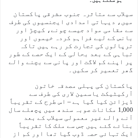
ہو سکتے ہیں۔
سیلاب سے متاثرہ جنوب مشرقی پاکستان
میں، دیہاتی امدادی ایجنسیوں کی طرف
سے مقامی مواد جیسے چونے، کیچڑ اور
بانس کے لیے فراہم کردہ خیموں اور
ترپالوں کی تجارت کر رہے ہیں تاکہ
تباہی کے بعد بحالی کے ایک حصے کے طور
پر اپنے کم لاگت اور پانی سے بچنے والے
گھر تعمیر کر سکیں۔
پاکستان کی پہلی مصدقہ خاتون
آرکیٹیکٹ یاسمین لاری کی طرف سے
ڈیزائن کیا گیا ہے – اس طرح کے تقریباً
1,000 مکانات صوبہ سندھ میں پچھلے سال
آنے والے غیر معمولی سیلاب کے بعد
بنائے گئے ہیں جس سے ملک کا تقریباً
ایک تہائی حصہ ڈوب گیا تھا اور کم از