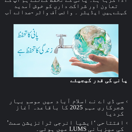
تعاون اور شراکت داری کو خوش آمدید
کہتےہیں ایڈیٹر ۔ وائس آف واٹر -صدائے آب
پانی کی قدر کیجیئے
سی ڈی اے نے اسلام آباد میں موسم بہار
شجرکاری مہم 2025 کا باقاعدہ آغاز
کردیا
افتتاحی ‘ایشیا انرجی ٹرانزیشن سمٹ’
کی میزبانی LUMS میں ہوئی۔