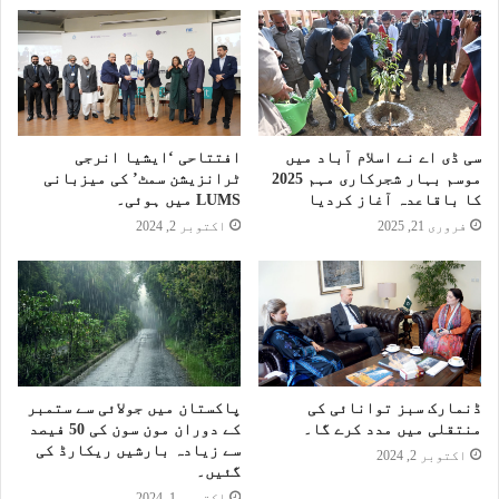
سی ڈی اے نے اسلام آباد میں
افتتاحی ‘ایشیا انرجی
موسم بہار شجرکاری مہم 2025
ٹرانزیشن سمٹ’ کی میزبانی
کا باقاعدہ آغاز کردیا
LUMS میں ہوئی۔
فروری 21, 2025
اکتوبر 2, 2024
ڈنمارک سبز توانائی کی
پاکستان میں جولائی سے ستمبر
منتقلی میں مدد کرے گا۔
کے دوران مون سون کی 50 فیصد
سے زیادہ بارشیں ریکارڈ کی
اکتوبر 2, 2024
گئیں۔
اکتوبر 1, 2024