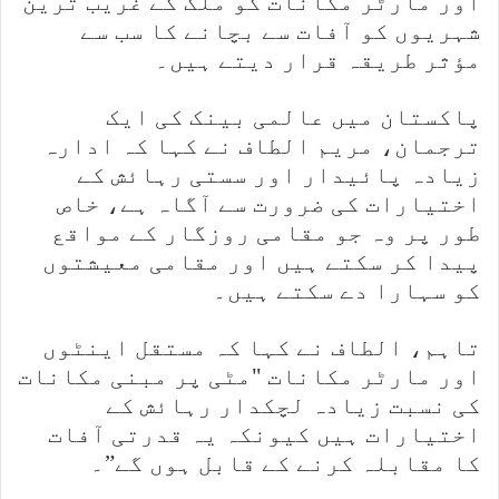
اور مارٹر مکانات کو ملک کے غریب ترین
شہریوں کو آفات سے بچانے کا سب سے
مؤثر طریقہ قرار دیتے ہیں۔
پاکستان میں عالمی بینک کی ایک
ترجمان، مریم الطاف نے کہا کہ ادارہ
زیادہ پائیدار اور سستی رہائش کے
اختیارات کی ضرورت سے آگاہ ہے، خاص
طور پر وہ جو مقامی روزگار کے مواقع
پیدا کر سکتے ہیں اور مقامی معیشتوں
کو سہارا دے سکتے ہیں۔
تاہم، الطاف نے کہا کہ مستقل اینٹوں
اور مارٹر مکانات "مٹی پر مبنی مکانات
کی نسبت زیادہ لچکدار رہائش کے
اختیارات ہیں کیونکہ یہ قدرتی آفات
کا مقابلہ کرنے کے قابل ہوں گے”۔