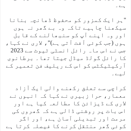
ہے۔
"ہر ایک کمزور کو محفوظ ڈھانچہ بنانا
سیکھنا چاہیے تاکہ وہ بے گھر نہ ہوں
اور وہ اپنے آپ کو سنبھالنے کے قابل
ہوں (جب کوئی آفت آتی ہے)”، لاری نے کہا،
جس نے اس ماہ رائل انسٹی ٹیوٹ سے 2023
کا رائل گولڈ میڈل جیتا تھا۔ برطانوی
آرکیٹیکٹس کو اس کے ریلیف فن تعمیر کے
لیے۔
کراچی سے تعلق رکھنے والی ایک آزاد
معمار، حرا زبیری نے کہا کہ انہوں نے
لاری کے ڈیزائن کا مطالعہ کیا ہے اور
اس بات پر روشنی ڈالی ہے کہ گھروں کی
مرمت اور تبدیلی آسان ہے، اور اگر
کوئی گھر منتقل کرنے کا فیصلہ کرتا ہے