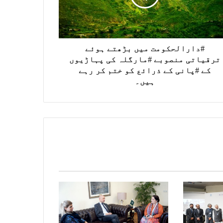
#دارالحکومت میں بڑھتے ہوئے
ترقیاتی منصوبے #مارگلہ کی پہاڑیوں
کے #پانی کے ذرائع کو ختم کر رہے
ہیں۔