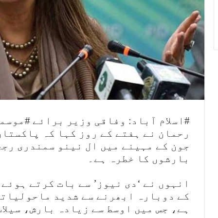
#اسلام آباد: وفاقی وزیر برائے #موس
جون کے مہینے میں ال نینو سمندری رجح
بارشوں کا خطرہ ہے۔
انہوں نے ‘دی نیوز’ سے بات کرتے ہوئے
کے دوبارہ ابھرنے سے شدید ماحولیاتی 
ہے، جس میں اوسط سے زیادہ بارش، سیلا