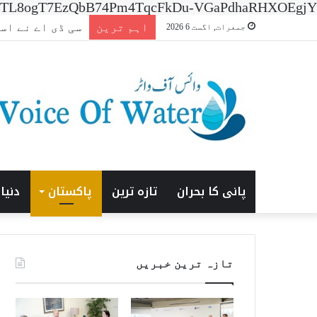
n=7XNTL8ogT7EzQbB74Pm4TqcFkDu-VGaPdhaRHXOEgjY
اہم ترین
افتتاحی ‘ایشیا انر
جمعرات, اگست 6 2026
پانی کا بحران
تازہ ترین
پاکستان
دنیا
تازہ ترین خبریں