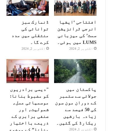
افتتاحی ‘ایشیا
ڈنمارک سبز
انرجی ٹرانزیشن
توانائی کی
سمٹ’ کی میزبانی
منتقلی میں مدد
LUMS میں ہوئی۔
کرے گا۔
اکتوبر 2, 2024
اکتوبر 2, 2024
پاکستان میں
"دیسی برادریوں
جولائی سے ستمبر
کو مضبوط بنانا:
کے دوران مون سون
موسمیاتی عمل،
کی 50 فیصد سے
شمولیت، اور
زیادہ بارشیں
صنفی برابری کے
ریکارڈ کی گئیں۔
ذریعے بااختیار
بنانا” کے موضوع
اکتوبر 1, 2024