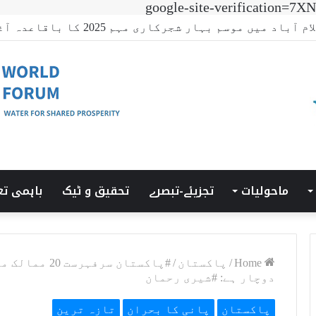
google-site-verificatio
جی ٹرانزیشن سمٹ’ کی میزبانی LUMS میں ہوئی۔
ماحولیات
تجزیئے-تبصرے
تحقیق و ٹیک
باہمی تع
Home
/
پاکستان
/
#پاکستان سرف
دوچار ہے: #شیری رحمان
پاکستان
پانی کا بحران
تازہ ترین