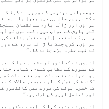
موسمیاتی تبدیلی کے وزیر نے کہا کہ ب
سکتے ہیں، حال ہی میں پھول یا ابھرنے
ہواؤں اور ژالہ باری سے نقصان پہنچنے
گئی بارش کے جواب میں، کسانوں کو آبپ
پانی کے استعمال کو معقول بنانے کی 
ہواؤں، گرج چمک یا ژالہ باری کے دورا
کے لیے خطرہ بڑھ جائے گا۔”
انہوں نے کسانوں کو مشورہ دیا کہ وہ 
کے مشورے کے مطابق گندم، کپاس، چنا، 
ہونے والے نقصانات اور نقصانات کو ر
"گندم کی فصل کے لیے موسمی حالات کے م
کا خطرہ ہونے کی صورت میں گانٹھوں کو
اور ڈنٹھل اوپر کی طرف ہو۔”
انہوں نے مزید کہا کہ ایسے علاقوں می