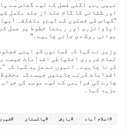
نہیں ہے، اگلی فصل کے لیے گھاس سے پا
اور کٹائی کا کام جلد از جلد مکمل کی
"کپاس کی فصلوں کے لیے، متعلقہ آبپا
ایڈوائزری اور رہنما خطوط پر عمل کر
بوائی روک دی جانی چاہیے۔”
وزیر نے کہا کہ کسانوں کو اپنی فصلوں
تمام ضروری احتیاطی اقدامات جیسے بر
کرنا چاہیے۔ انہوں نے مزید کہا کہ "
اقدامات کرنے چاہئیں جیسے کہ محفوظ 
چارے کی فراہمی کے لیے موسم کی خراب 
مزید کہا۔
اسلام آباد
بارش
پاکستان
شیری