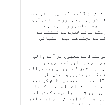
وزیر نے تشویشناک طور پر کہا کہ پاکستان ان 20 ممالک میں سرفہرست
ا کر رہے ہیں اور جیسا کہ "ہم
یں صحت یاب ہو رہے ہیں، یہ بہت
ڑھتے ہوئے خطرے سے نمٹنے کے
ے سے بچنے کے لیے انتہائی
و سٹاک کے شعبوں پر آنے والی
ردار کیا اور کسانوں کو
ید بارشوں کے دوران ہونے والے
ے کے لیے ضروری احتیاطی
"آنے والے موسمی نظام کی توقع
 مختلف اثرات کا سامنا کرنا
، اور ژالہ باری سے کھڑی اور
پہنچنے کا امکان ہے، اور ساتھ
ثر پڑے گا۔ "