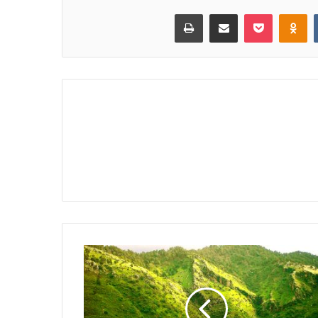
Print
Share via Email
Pocket
Odnoklassniki
VKontakte