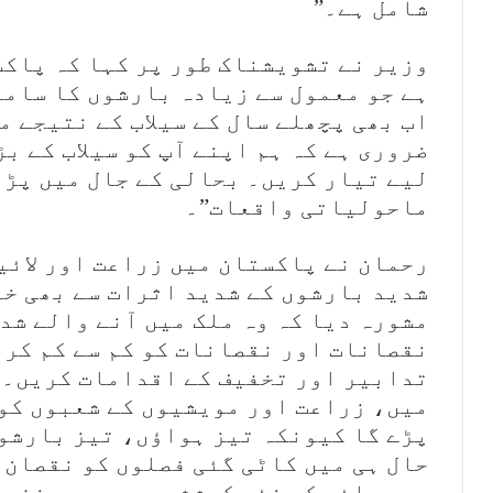
شامل ہے۔”
ہے جو معمول سے زیادہ بارشوں کا سامن
اب بھی پچھلے سال کے سیلاب کے نتیجے م
ضروری ہے کہ ہم اپنے آپ کو سیلاب کے ب
لیے تیار کریں۔ بحالی کے جال میں پڑن
ماحولیاتی واقعات”۔
رحمان نے پاکستان میں زراعت اور لائی
شدید بارشوں کے شدید اثرات سے بھی خب
مشورہ دیا کہ وہ ملک میں آنے والے شد
نقصانات اور نقصانات کو کم سے کم کرن
تدابیر اور تخفیف کے اقدامات کریں۔ 
میں، زراعت اور مویشیوں کے شعبوں کو
پڑے گا کیونکہ تیز ہواؤں، تیز بارشوں
حال ہی میں کاٹی گئی فصلوں کو نقصان 
ہی بوائی کی نئی کوششوں پر بھی منفی ا