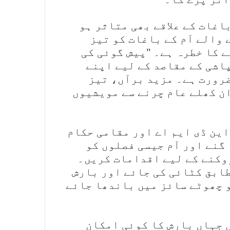
اغات کے علاقے بھی متاثر ہو
 والے آم کے باغات کو تیز
 کا خطرہ ہے۔ "پیش گوئی کی
اشی کے مقاصد کے لیے اپنے
ضرورت ہے۔ مزید برآں، تیز
ن کھلے عام چرنے سے مویشیوں
این ڈی ایم اے اور مقامی حکام
گنے اور آم جیسی فصلوں کو
وکنے کے لیے اقدامات کریں۔
طابق کٹائی کی جائے اور بارش
 چھوٹے سائز میں باندھا جائے
ں جہاں بارش کا کوئی امکان