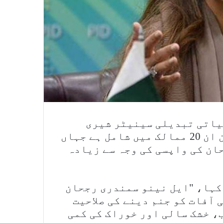
میاتی تبدیلی سینیٹر شیری
رحمان نے ہفتے کے روز کہا کہ پاکستان ان 20 ممالک میں شامل ہے جہاں
ان کی واپسی کی وجہ سے زیادہ
 کہا، "ایل نینو سمندری رجحان
آفات کو جنم دینے کی صلاحیت
ب، خشک سالی اور خوراک کی کمی