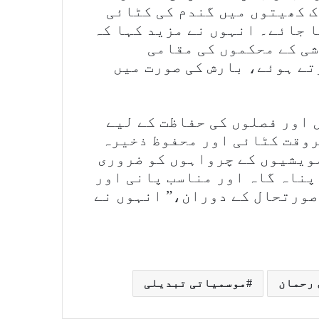
ک کھیتوں میں گندم کی کٹائی
ا جائے۔ انہوں نے مزید کہا کہ
شی کے محکموں کی مقامی
تے ہوئے، بارش کی صورت میں
 اور فصلوں کی حفاظت کے لیے
وقت کٹائی اور محفوظ ذخیرہ
مویشیوں کے چرواہوں کو ضروری
پناہ گاہ اور مناسب پانی اور
صورتحال کے دوران،” انہوں نے
 رحمان
موسمیاتی تبدیلی