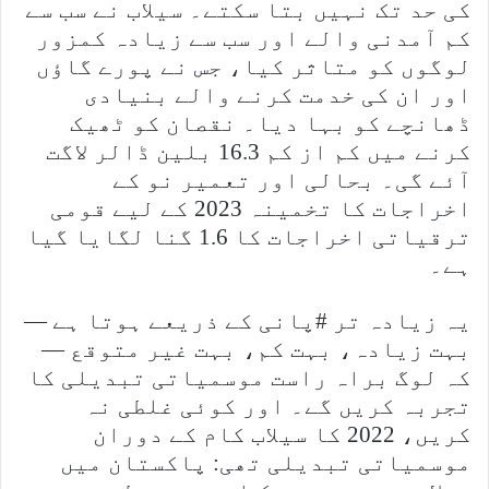
کی حد تک نہیں بتا سکتے۔ سیلاب نے سب سے
کم آمدنی والے اور سب سے زیادہ کمزور
لوگوں کو متاثر کیا، جس نے پورے گاؤں
اور ان کی خدمت کرنے والے بنیادی
ڈھانچے کو بہا دیا۔ نقصان کو ٹھیک
کرنے میں کم از کم 16.3 بلین ڈالر لاگت
آئے گی۔ بحالی اور تعمیر نو کے
اخراجات کا تخمینہ 2023 کے لیے قومی
ترقیاتی اخراجات کا 1.6 گنا لگایا گیا
ہے۔
یہ زیادہ تر #پانی کے ذریعے ہوتا ہے —
بہت زیادہ، بہت کم، بہت غیر متوقع —
کہ لوگ براہ راست موسمیاتی تبدیلی کا
تجربہ کریں گے۔ اور کوئی غلطی نہ
کریں، 2022 کا سیلاب کام کے دوران
موسمیاتی تبدیلی تھی: پاکستان میں