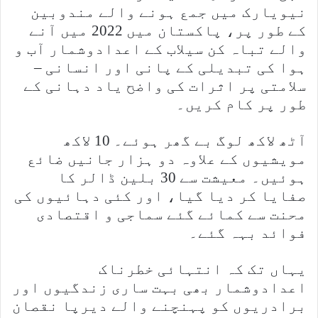
نیویارک میں جمع ہونے والے مندوبین
کے طور پر، پاکستان میں 2022 میں آنے
والے تباہ کن سیلاب کے اعدادوشمار آب و
ہوا کی تبدیلی کے پانی اور انسانی –
سلامتی پر اثرات کی واضح یاد دہانی کے
طور پر کام کریں۔
آٹھ لاکھ لوگ بے گھر ہوئے۔ 10 لاکھ
مویشیوں کے علاوہ دو ہزار جانیں ضائع
ہوئیں۔ معیشت سے 30 بلین ڈالر کا
صفایا کر دیا گیا، اور کئی دہائیوں کی
محنت سے کمائے گئے سماجی و اقتصادی
فوائد بہہ گئے۔
یہاں تک کہ انتہائی خطرناک
اعدادوشمار بھی بہت ساری زندگیوں اور
برادریوں کو پہنچنے والے دیرپا نقصان