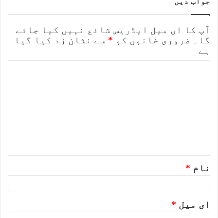
جواب دیں
آپ کا ای میل ایڈریس شائع نہیں کیا جائے
گا۔
ضروری خانوں کو
*
سے نشان زد کیا گیا
ہے
ت
ب
ص
ر
ہ
*
نام
*
ای میل
*