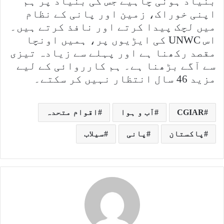
بنیاد ہونی چاہیے جس کی بنیاد پر ہم
اپنی خوراک، زمین اور پانی کے نظام
میں لچک پیدا کرتے اور نافذ کرتے ہیں۔
اس UNWC کی ایڑیوں پر، ہمیں اونچا
مقصد رکھنا ہے اور پہلے سے زیادہ تیزی
سے آگے بڑھنا ہے۔ ہم کارروائی کے لیے
مزید 46 سال انتظار نہیں کر سکتے۔
CGIAR
آب و ہوا
اقوام متحدہ
پاکستان
پانی
سیلاب