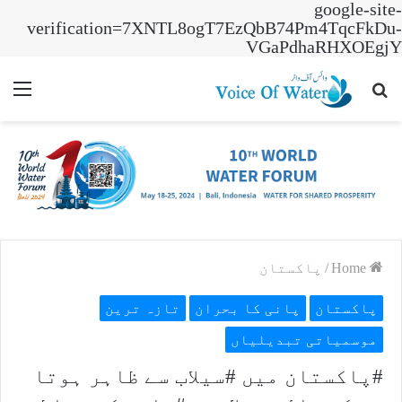
google-site-
verification=7XNTL8ogT7EzQbB74Pm4TqcFkDu-
VGaPdhaRHXOEgjY
nu
Search
for
Home
/
پاکستان
پاکستان
پانی کا بحران
تازہ ترین
موسمیاتی تبدیلیاں
#پاکستان میں #سیلاب سے ظاہر ہوتا