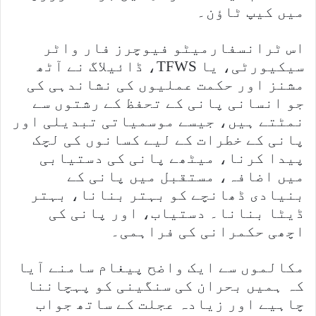
میں کیپ ٹاؤن۔
اس ٹرانسفارمیٹو فیوچرز فار واٹر
سیکیورٹی، یا TFWS، ڈائیلاگ نے آٹھ
مشنز اور حکمت عملیوں کی نشاندہی کی
جو انسانی پانی کے تحفظ کے رشتوں سے
نمٹتے ہیں، جیسے موسمیاتی تبدیلی اور
پانی کے خطرات کے لیے کسانوں کی لچک
پیدا کرنا، میٹھے پانی کی دستیابی
میں اضافہ، مستقبل میں پانی کے
بنیادی ڈھانچے کو بہتر بنانا، بہتر
ڈیٹا بنانا۔ دستیاب، اور پانی کی
اچھی حکمرانی کی فراہمی۔
مکالموں سے ایک واضح پیغام سامنے آیا
کہ ہمیں بحران کی سنگینی کو پہچاننا
چاہیے اور زیادہ عجلت کے ساتھ جواب