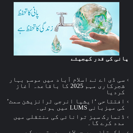
پانی کی قدر کیجیئے
سی ڈی اے نے اسلام آباد میں موسم بہار
شجرکاری مہم 2025 کا باقاعدہ آغاز
کردیا
افتتاحی ‘ایشیا انرجی ٹرانزیشن سمٹ’
کی میزبانی LUMS میں ہوئی۔
ڈنمارک سبز توانائی کی منتقلی میں
مدد کرے گا۔
پاکستان میں جولائی سے ستمبر کے