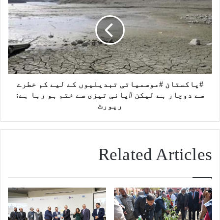
#پاکستان #موسمیاتی تبدیلیوں کے لیے کم خطرے
سے دوچار ہے لیکن #پانی تیزی سے ختم ہو رہا ہے:
رپورٹ
Related Articles