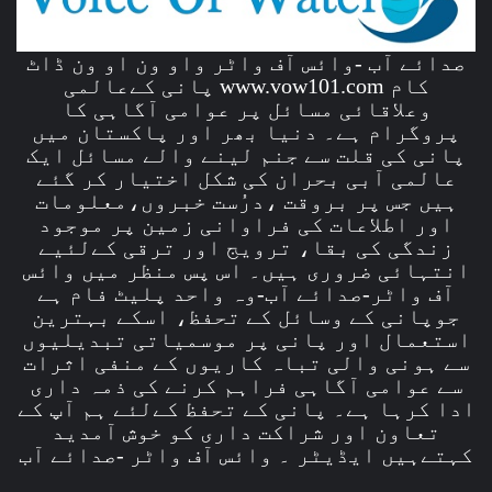
صدائے آب -وائس آف واٹر واو ون او ون ڈاٹ
کام www.vow101.com پانی کےعالمی
وعلاقائی مسائل پر عوامی آگاہی کا
پروگرام ہے۔ دنیا بھر اور پاکستان میں
پانی کی قلت سے جنم لینے والے مسائل ایک
عالمی آبی بحران کی شکل اختیار کر گئے
ہیں جس پر بروقت ،درُست خبروں،معلومات
اور اطلاعات کی فراوانی زمین پر موجود
زندگی کی بقا، ترویج اور ترقی کےلئیے
انتہائی ضروری ہیں۔ اس پس منظر میں وائس
آف واٹر-صدائے آب-وہ واحد پلیٹ فام ہے
جوپانی کے وسائل کے تحفظ، اسکے بہترین
استعمال اور پانی پر موسمیاتی تبدیلیوں
سے ہونی والی تباہ کاریوں کے منفی اثرات
سے عوامی آگاہی فراہم کرنے کی ذمہ داری
ادا کرہا ہے۔ پانی کے تحفظ کےلئے ہم آپ کے
تعاون اور شراکت داری کو خوش آمدید
کہتےہیں ایڈیٹر ۔ وائس آف واٹر -صدائے آب