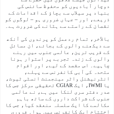
دوچار آبادیوں کو محفوظ سائنس کی
بنیاد پر سیلاب سے بچاؤ کے اقدامات کے
ذریعے، اور – جہاں ضروری ہو – لوگوں کو
نقصان کے راستے سے ہٹانے کی ضرورت ہے۔
بالآخر، تمام ردعمل کو پرندوں کی آنکھ
سے دیکھنے والوں کے بجائے، ان مسائل
کے قریب ترین، عالمی جنوب میں رہنے
والوں کے زندہ تجربے پر استوار ہونا
چاہیے۔ اس مقصد کے لیے، اور اقوام
متحدہ کی آبی کانفرنس سے پہلے،
انٹرنیشنل واٹر مینجمنٹ انسٹی ٹیوٹ،
یا IWMI، ایک CGIAR تحقیقی مرکز جس کا
صدر دفتر سری لنکا میں ہے، نے عالمی
جنوب کے شراکت داروں کے ساتھ باہم
مکالمے کا ایک سلسلہ منعقد کیا، جس کا
اختتام ایک کانفرنس میں ہوا۔ فروری