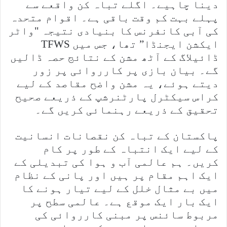
دینا چاہیے۔ اگلے تباہ کن واقعے سے
پہلے بہت کم وقت باقی ہے۔ اقوام متحدہ
کی آبی کانفرنس کا بنیادی نتیجہ "واٹر
ایکشن ایجنڈا” تھا، جس میں TFWS
ڈائیلاگ کے آٹھ مشن کے نتائج حصہ ڈالیں
گے۔ بیان بازی پر کارروائی پر زور
دیتے ہوئے، یہ مشن واضح مقاصد کے لیے
کراس سیکٹرل پارٹنرشپ کے ذریعے صحیح
تحقیق کے ذریعے رہنمائی کریں گے۔
پاکستان کے تباہ کن نقصانات انسانیت
کے لیے ایک انتباہ کے طور پر کام
کریں۔ ہم عالمی آب و ہوا کی تبدیلی کے
ایک اہم مقام پر ہیں اور پانی کے نظام
میں بے مثال خلل کے لیے تیار ہونے کا
ایک بار ایک موقع ہے۔ عالمی سطح پر
مربوط سائنس پر مبنی کارروائی کی