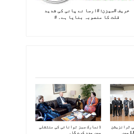
خریف #سیزن: #ارسا نے پانی کی شدید
قلت کا منصوبہ بنایا ہے۔ #
ی ٹرانزیشن
ڈنمارک سبز توانائی کی منتقلی
سمٹ’ کی میزبانی LUMS میں
میں مدد کرے گا۔