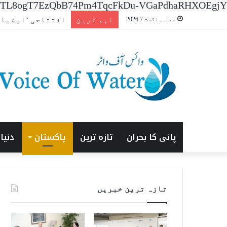
n=7XNTL8ogT7EzQbB74Pm4TqcFkDu-VGaPdhaRHXOEgjY
اہم ترین
افتتاحی ‘ایشیا انرجی
جمعہ, اگست 7 2026
پانی کا بحران
تازہ ترین
پاکستان
دنیا
تازہ ترین خبریں