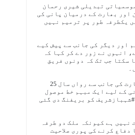
 موسمیاتی تبدیلی شیری رحمان
 اور بھارت کے درمیان پانی کی
ں یکطرفہ طور پر ترمیم نہیں
م اور دیگر کی جانب سے پیش کیے
، انہوں نے زور دے کر کہا کہ
ا سکتا جب تک کہ دونوں فریق
۔
شیری رحمان نے کہا کہ پاکستان کو بھارت کی جانب سے رواں سال 25
ی کے لیے ایک مبہم خط موصول
#شہبازشریف کو بریفنگ دی گئی
 نہیں ہے کیونکہ ملک دو طرفہ
 دفاع کرنے کی پوری صلاحیت