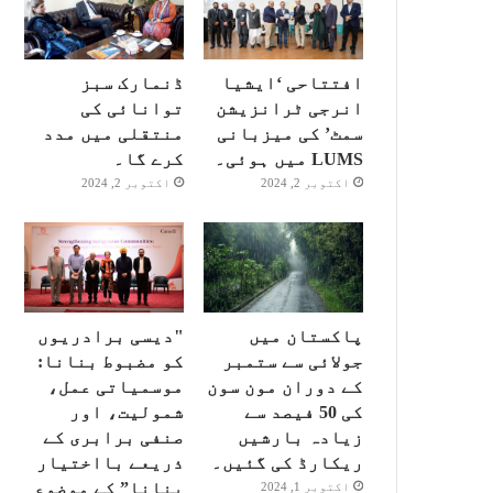
افتتاحی ‘ایشیا
ڈنمارک سبز
انرجی ٹرانزیشن
توانائی کی
سمٹ’ کی میزبانی
منتقلی میں مدد
LUMS میں ہوئی۔
کرے گا۔
اکتوبر 2, 2024
اکتوبر 2, 2024
پاکستان میں
"دیسی برادریوں
جولائی سے ستمبر
کو مضبوط بنانا:
کے دوران مون سون
موسمیاتی عمل،
کی 50 فیصد سے
شمولیت، اور
زیادہ بارشیں
صنفی برابری کے
ریکارڈ کی گئیں۔
ذریعے بااختیار
بنانا” کے موضوع
اکتوبر 1, 2024