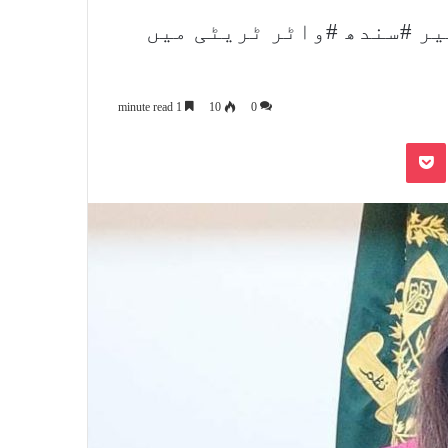
یر #سندھ #واٹر ٹریٹی میں
1 minute read
10
0
Pocket