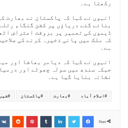
رکھتا ہے۔
انہوں نے کہا کہ پاکستان نے بھارت کی
بنائے گئے دریاؤں پر کشن گنگا، رتلے
ڈیموں کی تعمیر پر بروقت اعتراض اٹھ
کہ ملک میں پانی ذخیرہ کرنے کی صلاحیت
ہے۔
انہوں نے کہا کہ دیامر بھاشا اور مہم
جبکہ سندھ میں سولہ چھوٹے اور درمیان
نشانہ بنایا گیا ہے۔
اسلام آباد
بھارت
پاکستان
شیر
Reddit
Pinterest
Tumblr
LinkedIn
Twitter
Facebook
Share