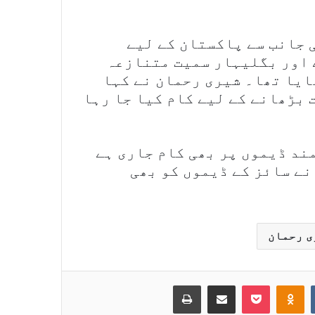
 جانب سے پاکستان کے لیے
 اور بگلیہار سمیت متنازعہ
ایا تھا۔ شیری رحمان نے کہا
 بڑھانے کے لیے کام کیا جا رہا
ند ڈیموں پر بھی کام جاری ہے
ے سائز کے ڈیموں کو بھی
ی رحمان
Print
Share via Email
Pocket
Odnoklassniki
VKontakte