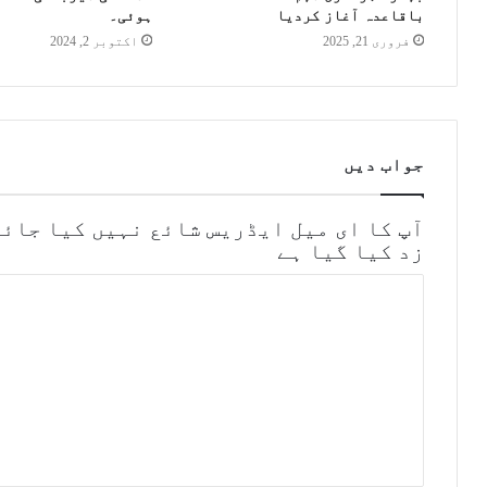
باقاعدہ آغاز کردیا
ہوئی۔
فروری 21, 2025
اکتوبر 2, 2024
جواب دیں
آپ کا ای میل ایڈریس شائع نہیں کیا جائے
زد کیا گیا ہے
ت
ب
ص
ر
ہ
*