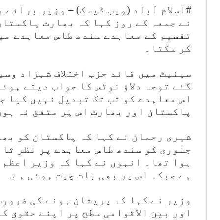
#اسلام آباد (ویب ڈیسک) – وزیر برائے
نے جمعہ کے روز کہا کہ بھارت پاکستان
تقسیم کے معاہدے سندھ طاس معاہدے می
کر سکتا۔
سینیٹ میں قائد حزب اختلاف شہزاد وسی
گئے توجہ دلاؤ نوٹس کا جواب دیتے ہوئے
اس معاہدے کو تب تک تبدیل نہیں کیا ج
پاکستان اور بھارت اس پر متفق نہ ہوں
جنوری کو سندھ طاس معاہدے پر نظر ثان
ہوا تھا۔ انہوں نے کہا کہ وزیر اعظم 
ہے جبکہ اس پر بھی بات چیت ہوئی ہے۔
وزیر نے کہا کہ پریشان ہونے کی ضرورت
اور بین الاقوامی سطح پر اپنے حقوق کا