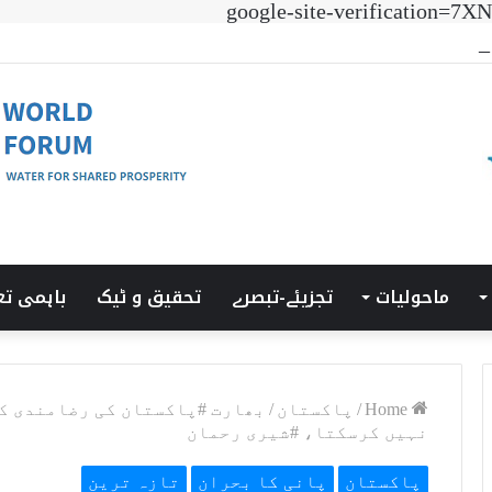
google-site-verificatio
 ٹرانزیشن سمٹ’ کی میزبانی LUMS میں ہوئی۔
ماحولیات
تجزیئے-تبصرے
تحقیق و ٹیک
باہمی تع
Home
/
پاکستان
/
بھارت #پاکستان کی رضامندی کے
نہیں کرسکتا، #شیری رحمان
پاکستان
پانی کا بحران
تازہ ترین