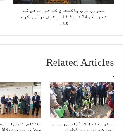
سعودی عرب پاکستان کے توانائی کے
شعبے کو 24 کروڑ ڈالر قرض فراہم کرے
گا۔
Related Articles
سی ڈی اے نے اسلام آباد میں موسم
افتتاحی ‘ایشیا انرج
بہار شجرکاری مہم 2025 کا