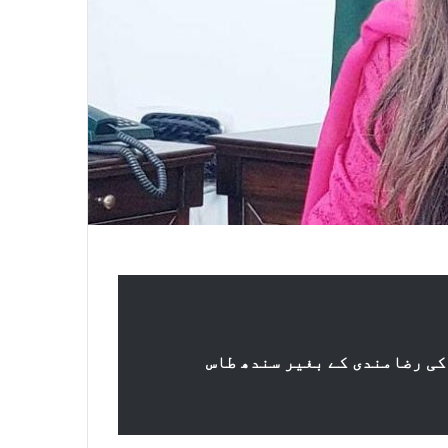
کی رضامندی کے بغیر سندھ طاس