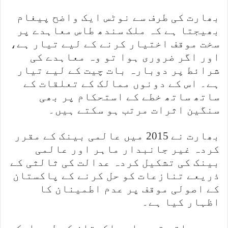
بھارت کی طرف سے نوٹس ایک واضح پیغام
بھیجتا ہے کہ ملک سندھ طاس معاہدے پر
سخت موقف اختیار کرنے کے لیے تیار ہے،
اور اگر ضروری ہوا تو وہ معاہدے کی
شرائط پر دوبارہ بات چیت کے لیے تیار
ہے۔ اس کے دونوں ممالک کے تعلقات کے
ساتھ ساتھ خطے کے استحکام پر بھی
سنگین اثرات مرتب ہو سکتے ہیں۔
بھارت نے 2015 میں عالمی بینک کے مقرر
کردہ غیر جانبدار ماہر اور عالمی
بینک کی تشکیل کردہ عدالت کی ثالثی کے
ذریعے تنازعات کو حل کرنے کے پاکستان
کے اصولی موقف پر عدم اطمینان کا
اظہار کیا ہے۔
موسمیاتی تبدیلی پاکستان کے لیے ایک