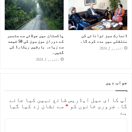
ڈنمارک سبز توانائی کی
پاکستان میں جولائی سے ستمبر
منتقلی میں مدد کرے گا۔
کے دوران مون سون کی 50 فیصد
سے زیادہ بارشیں ریکارڈ کی
اکتوبر 2, 2024
گئیں۔
اکتوبر 1, 2024
جواب دیں
آپ کا ای میل ایڈریس شائع نہیں کیا جائے
گا۔
ضروری خانوں کو
*
سے نشان زد کیا گیا
ہے
ت
ب