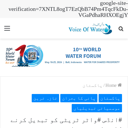
google-site-
verification=7XNTL8ogT7EzQbB74Pm4TqcFkDu-
VGaPdhaRHXOEgjY
nu
Search
for
Home
/
پاکستان
پاکستان
پانی کا بحران
تازہ ترین
موسمیاتی تبدیلیاں
#انڈس #واٹر ٹریٹی کو تبدیل کرنے