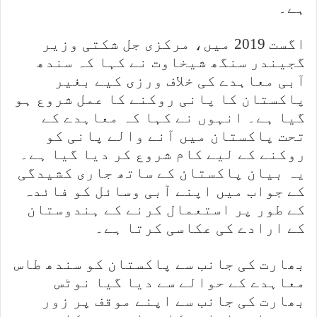
ہے۔
اگست 2019 میں، مرکزی جل شکتی وزیر
گجیندر سنگھ شیخاوت نے کہا کہ سندھ
آبی معاہدے کی خلاف ورزی کیے بغیر
پاکستان کا پانی روکنے کا عمل شروع ہو
گیا ہے۔ انہوں نے کہا کہ معاہدے کے
تحت پاکستان میں آنے والے پانی کو
روکنے کے لیے کام شروع کر دیا گیا ہے۔
یہ بیان پاکستان کے ساتھ جاری کشیدگی
کے جواب میں اپنے آبی وسائل کو فائدہ
کے طور پر استعمال کرنے کے ہندوستان
کے ارادے کی عکاسی کرتا ہے۔
بھارت کی جانب سے پاکستان کو سندھ طاس
معاہدے کے حوالے سے دیا گیا نوٹس
بھارت کی جانب سے اپنے موقف پر زور