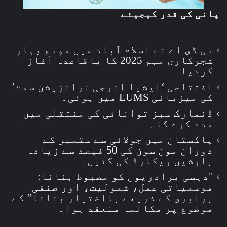
پانی کی قدر کیجیئے
سی ڈی اے نے اسلام آباد میں موسم بہار
شجرکاری مہم 2025 کا باقاعدہ آغاز
کردیا
افتتاحی ‘ایشیا انرجی ٹرانزیشن سمٹ’
کی میزبانی LUMS میں ہوئی۔
ڈنمارک سبز توانائی کی منتقلی میں
مدد کرے گا۔
پاکستان میں جولائی سے ستمبر کے
دوران مون سون کی 50 فیصد سے زیادہ
بارشیں ریکارڈ کی گئیں۔
"دیسی برادریوں کو مضبوط بنانا:
موسمیاتی عمل، شمولیت، اور صنفی
برابری کے ذریعے بااختیار بنانا” کے
موضوع پر مکالمہ منعقد ہوا۔