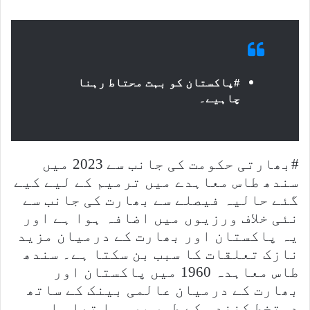
#پاکستان کو بہت محتاط رہنا
چاہیے۔
#بھارتی حکومت کی جانب سے 2023 میں
سندھ طاس معاہدے میں ترمیم کے لیے کیے
گئے حالیہ فیصلے سے بھارت کی جانب سے
نئی خلاف ورزیوں میں اضافہ ہوا ہے اور
یہ پاکستان اور بھارت کے درمیان مزید
نازک تعلقات کا سبب بن سکتا ہے۔ سندھ
طاس معاہدہ 1960 میں پاکستان اور
بھارت کے درمیان عالمی بینک کے ساتھ
دستخط کنندہ کے طور پر ہوا تھا۔ اس