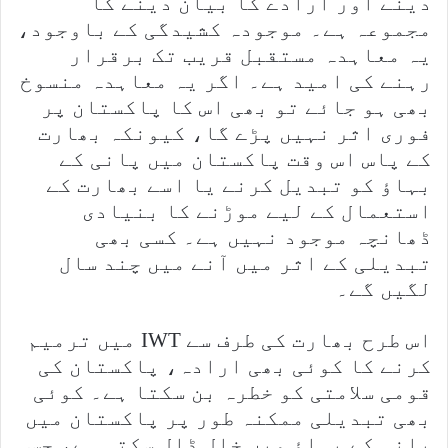
دینے اور ارادے کا بیان دینے کا
مجموعہ ہے۔ موجودہ کشیدگی کے باوجود،
یہ معاہدہ مستقبل قریب تک برقرار
رہنے کی امید ہے۔ اگر یہ معاہدہ منسوخ
بھی ہو جائے تو بھی اس کا پاکستان پر
فوری اثر نہیں پڑے گا، کیونکہ بھارت
کے پاس اس وقت پاکستان میں پانی کے
بہاؤ کو تبدیل کرنے یا اسے بھارت کے
استعمال کے لیے موڑنے کا بنیادی
ڈھانچہ موجود نہیں ہے۔ کسی بھی
تبدیلی کے اثر میں آنے میں چند سال
لگیں گے۔
اس طرح بھارت کی طرف سے IWT میں ترمیم
کرنے کا کوئی بھی ارادہ، پاکستان کی
قومی سلامتی کو خطرہ بن سکتا ہے۔ کوئی
بھی تبدیلی ممکنہ طور پر پاکستان میں
پانی کے بہاؤ میں خلل ڈال سکتی ہے، جس