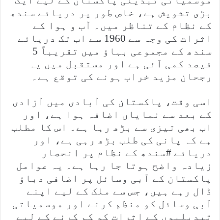
بڑی تشویش ہے، خاص طور پر دریائے سندھ
کے نظام کے تناظر میں۔ آب و ہوا کے
اثرات کی وجہ سے 1960 سے اب تک دریائے
سندھ کے مجموعی بہاؤ میں تقریباً 5
فیصد کمی آئی ہے اور مستقبل میں یہ
رجحان مزید خراب ہونے کی توقع ہے۔
اسی وقت، پاکستان کی آبادی میں آزادی
کے بعد سے نمایاں اضافہ ہوا ہے، اور
اب بھی تیزی سے بڑھ رہا ہے۔ اس کا مطلب
ہے کہ پانی کی طلب بڑھ رہی ہے، اور
دریائے #سندھ کے نظام پر انحصار
زیادہ واضح ہوتا جا رہا ہے۔ یہ عوامل
پاکستان کے آبی وسائل پر اضافی دباؤ
ڈال رہے ہیں، جس سے ملک کے لیے اپنے
آبی وسائل کو منظم کرنے اور موسمیاتی
تبدیلیوں کے اثرات کو کم کرنے کے لیے