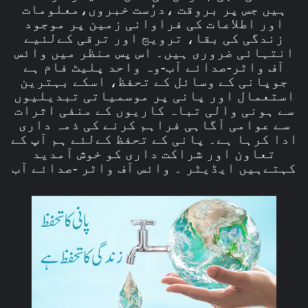
ہیں جس پر بروقت ،درُست خبروں،معلومات
اور اطلاعات کی فراوانی زمین پر موجود
زندگی کی بقا، ترویج اور ترقی کےلئیے
انتہائی ضروری ہیں۔ اس پس منظر میں وائس
آف واٹر-صدائے آب-وہ واحد پلیٹ فام ہے
جوپانی کے وسائل کے تحفظ، اسکے بہترین
استعمال اور پانی پر موسمیاتی تبدیلیوں
سے ہونی والی تباہ کاریوں کے منفی اثرات
سے عوامی آگاہی فراہم کرنے کی ذمہ داری
ادا کرہا ہے۔ پانی کے تحفظ کےلئے ہم آپ کے
تعاون اور شراکت داری کو خوش آمدید
کہتےہیں ایڈیٹر ۔ وائس آف واٹر -صدائے آب