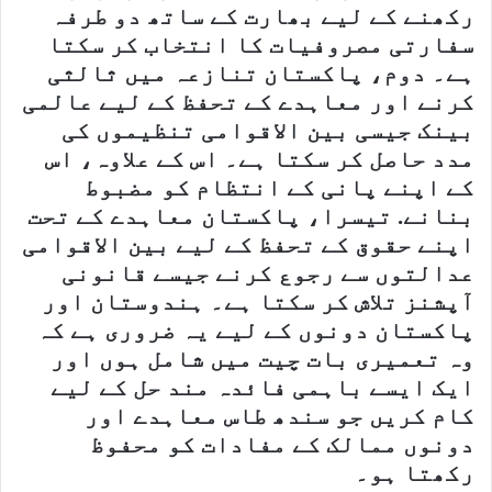
رکھنے کے لیے بھارت کے ساتھ دو طرفہ
سفارتی مصروفیات کا انتخاب کر سکتا
ہے۔ دوم، پاکستان تنازعہ میں ثالثی
کرنے اور معاہدے کے تحفظ کے لیے عالمی
بینک جیسی بین الاقوامی تنظیموں کی
مدد حاصل کر سکتا ہے۔ اس کے علاوہ، اس
کے اپنے پانی کے انتظام کو مضبوط
بنانے. تیسرا، پاکستان معاہدے کے تحت
اپنے حقوق کے تحفظ کے لیے بین الاقوامی
عدالتوں سے رجوع کرنے جیسے قانونی
آپشنز تلاش کر سکتا ہے۔ ہندوستان اور
پاکستان دونوں کے لیے یہ ضروری ہے کہ
وہ تعمیری بات چیت میں شامل ہوں اور
ایک ایسے باہمی فائدہ مند حل کے لیے
کام کریں جو سندھ طاس معاہدے اور
دونوں ممالک کے مفادات کو محفوظ
رکھتا ہو۔