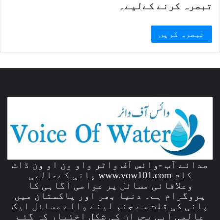
تبصرہ کرنے کےلیے۔
صدائے آب -وائس آف واٹر واو ون او ون ڈاٹ
کام www.vow101.com پانی کےعالمی
وعلاقائی مسائل پر عوامی آگاہی کا
پروگرام ہے۔ دنیا بھر اور پاکستان میں
پانی کی قلت سے جنم لینے والے مسائل ایک
عالمی آبی بحران کی شکل اختیار کر گئے