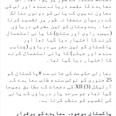
معاہدے کا مقصد دریائے سندھ اور اس کی
معاون ندیوں کے پانی کو دونوں ممالک
کے درمیان منصفانہ طور پر تقسیم کرنا
تھا۔ ہندوستان کو تین مشرقی دریاؤں
(بیس، راوی اور ستلج) کا پانی استعمال
کرنے کا اختیار دیا گیا تھا اور
پاکستان کو تین مغربی دریاؤں (چناب،
سندھ اور جہلم) کا پانی استعمال کرنے
کا اختیار دیا گیا تھا۔
بھارتی حکومت کی جانب سے #پاکستان کو
25 جنوری کو نوٹس سندھ طاس معاہدے کے
آرٹیکل XII (3) کی دفعات کے مطابق بھیجا
گیا تھا، جو سرحد پار دریاؤں کے پانی
کی تقسیم کو منظم کرتا ہے۔
پاکستان موجودہ معاہدے کو برقرار