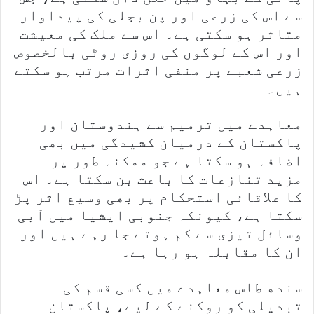
سے اس کی زرعی اور پن بجلی کی پیداوار
متاثر ہو سکتی ہے۔ اس سے ملک کی معیشت
اور اس کے لوگوں کی روزی روٹی بالخصوص
زرعی شعبے پر منفی اثرات مرتب ہو سکتے
ہیں۔
معاہدے میں ترمیم سے ہندوستان اور
پاکستان کے درمیان کشیدگی میں بھی
اضافہ ہو سکتا ہے جو ممکنہ طور پر
مزید تنازعات کا باعث بن سکتا ہے۔ اس
کا علاقائی استحکام پر بھی وسیع اثر پڑ
سکتا ہے، کیونکہ جنوبی ایشیا میں آبی
وسائل تیزی سے کم ہوتے جا رہے ہیں اور
ان کا مقابلہ ہو رہا ہے۔
سندھ طاس معاہدے میں کسی قسم کی
تبدیلی کو روکنے کے لیے، پاکستان