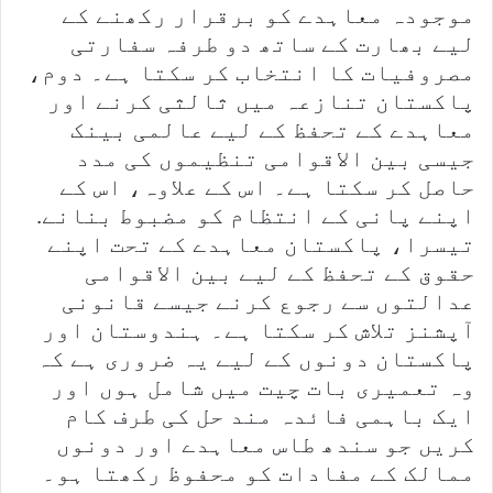
موجودہ معاہدے کو برقرار رکھنے کے
لیے بھارت کے ساتھ دو طرفہ سفارتی
مصروفیات کا انتخاب کر سکتا ہے۔ دوم،
پاکستان تنازعہ میں ثالثی کرنے اور
معاہدے کے تحفظ کے لیے عالمی بینک
جیسی بین الاقوامی تنظیموں کی مدد
حاصل کر سکتا ہے۔ اس کے علاوہ، اس کے
اپنے پانی کے انتظام کو مضبوط بنانے.
تیسرا، پاکستان معاہدے کے تحت اپنے
حقوق کے تحفظ کے لیے بین الاقوامی
عدالتوں سے رجوع کرنے جیسے قانونی
آپشنز تلاش کر سکتا ہے۔ ہندوستان اور
پاکستان دونوں کے لیے یہ ضروری ہے کہ
وہ تعمیری بات چیت میں شامل ہوں اور
ایک باہمی فائدہ مند حل کی طرف کام
کریں جو سندھ طاس معاہدے اور دونوں
ممالک کے مفادات کو محفوظ رکھتا ہو۔