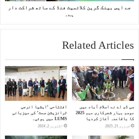
جے ایس بینک گرین کلائمیٹ فنڈ کے ساتھ شراکت دار
ہے۔
Related Articles
سی ڈی اے نے اسلام آباد میں
افتتاحی ‘ایشیا انرجی
موسم بہار شجرکاری مہم 2025
ٹرانزیشن سمٹ’ کی میزبانی
کا باقاعدہ آغاز کردیا
LUMS میں ہوئی۔
فروری 21, 2025
اکتوبر 2, 2024