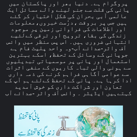
پروگرام ہے۔ دنیا بھر اور پاکستان میں
پانی کی قلت سے جنم لینے والے مسائل ایک
عالمی آبی بحران کی شکل اختیار کر گئے
ہیں جس پر بروقت ،درُست خبروں،معلومات
اور اطلاعات کی فراوانی زمین پر موجود
زندگی کی بقا، ترویج اور ترقی کےلئیے
انتہائی ضروری ہیں۔ اس پس منظر میں وائس
آف واٹر-صدائے آب-وہ واحد پلیٹ فام ہے
جوپانی کے وسائل کے تحفظ، اسکے بہترین
استعمال اور پانی پر موسمیاتی تبدیلیوں
سے ہونی والی تباہ کاریوں کے منفی اثرات
سے عوامی آگاہی فراہم کرنے کی ذمہ داری
ادا کرہا ہے۔ پانی کے تحفظ کےلئے ہم آپ کے
تعاون اور شراکت داری کو خوش آمدید
کہتےہیں ایڈیٹر ۔ وائس آف واٹر -صدائے آب