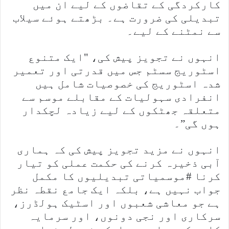
کارکردگی کے تقاضوں کے لیے ان میں
تبدیلی کی ضرورت ہے۔ بڑھتے ہوئے سیلاب
سے نمٹنے کے لیے۔
انہوں نے تجویز پیش کی، "ایک متنوع
اسٹوریج سسٹم جس میں قدرتی اور تعمیر
شدہ اسٹوریج کی خصوصیات شامل ہیں
انفرادی سہولیات کے مقابلے موسم سے
متعلقہ جھٹکوں کے لیے زیادہ لچکدار
ہوں گی”۔
انہوں نے مزید تجویز پیش کی کہ ہماری
آبی ذخیرہ کرنے کی حکمت عملی کو تیار
کرنا #موسمیاتی تبدیلیوں کا مکمل
جواب نہیں ہے، بلکہ ایک جامع نقطہ نظر
ہے جو معاشی شعبوں اور اسٹیک ہولڈرز،
سرکاری اور نجی دونوں، اور سرمایہ