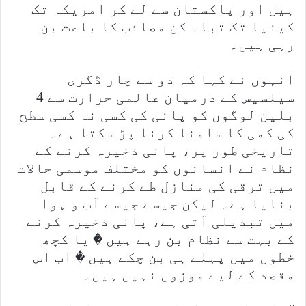
ہیں اور پاکستان سے لے کر امریکہ تک
کینیا تک تباہ کن مصائب کا باعث بن
رہی ہیں۔
انہوں نے کہا کہ دو سے چار ڈگری
سیلسیس کے درمیان عالمی حرارت سے 4
بلین لوگوں کو پانی کی کسی نہ کسی سطح
کی کمی کا سامنا کرنا پڑ سکتا ہے۔
تاریخی طور پر، پانی ذخیرہ کرنے کے
نظام نے انسانوں کو مختلف موسمی حالات
میں ترقی کی منازل طے کرنے کے قابل
بنایا ہے۔ لیکن جیسے جیسے آب و ہوا
میں تبدیلی آتی ہے، پانی ذخیرہ کرنے
کے بہت سے نظام بن رہے ہیں � یا کچھ
خطوں میں پہلے ہی بن چکے ہیں � اب اس
مقصد کے لیے موزوں نہیں ہیں۔