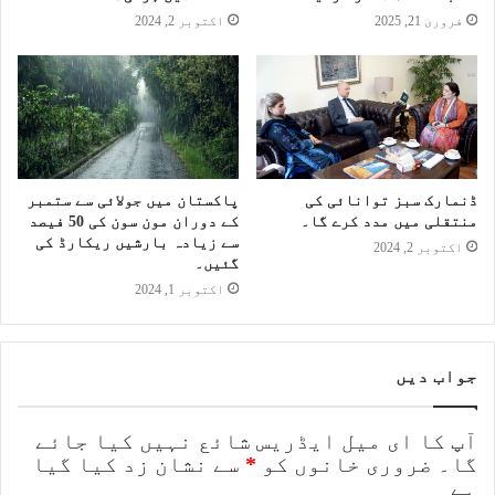
فروری 21, 2025
اکتوبر 2, 2024
ڈنمارک سبز توانائی کی
پاکستان میں جولائی سے ستمبر
منتقلی میں مدد کرے گا۔
کے دوران مون سون کی 50 فیصد
سے زیادہ بارشیں ریکارڈ کی
اکتوبر 2, 2024
گئیں۔
اکتوبر 1, 2024
جواب دیں
آپ کا ای میل ایڈریس شائع نہیں کیا جائے
گا۔
ضروری خانوں کو
*
سے نشان زد کیا گیا
ہے