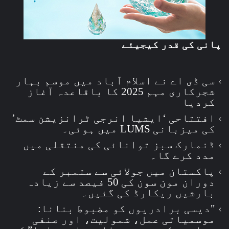
پانی کی قدر کیجیئے
سی ڈی اے نے اسلام آباد میں موسم بہار
شجرکاری مہم 2025 کا باقاعدہ آغاز
کردیا
افتتاحی ‘ایشیا انرجی ٹرانزیشن سمٹ’
کی میزبانی LUMS میں ہوئی۔
ڈنمارک سبز توانائی کی منتقلی میں
مدد کرے گا۔
پاکستان میں جولائی سے ستمبر کے
دوران مون سون کی 50 فیصد سے زیادہ
بارشیں ریکارڈ کی گئیں۔
"دیسی برادریوں کو مضبوط بنانا:
موسمیاتی عمل، شمولیت، اور صنفی