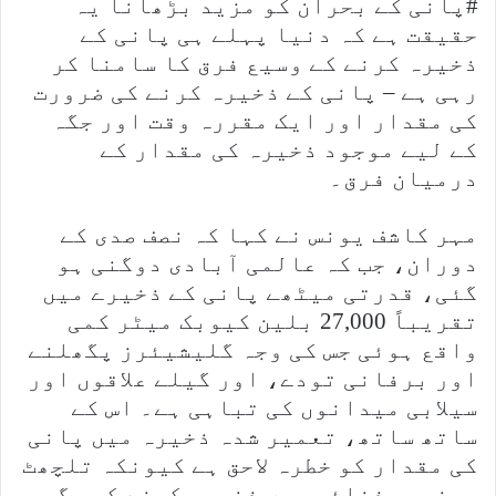
#پانی کے بحران کو مزید بڑھانا یہ
حقیقت ہے کہ دنیا پہلے ہی پانی کے
ذخیرہ کرنے کے وسیع فرق کا سامنا کر
رہی ہے – پانی کے ذخیرہ کرنے کی ضرورت
کی مقدار اور ایک مقررہ وقت اور جگہ
کے لیے موجود ذخیرہ کی مقدار کے
درمیان فرق۔
مہر کاشف یونس نے کہا کہ نصف صدی کے
دوران، جب کہ عالمی آبادی دوگنی ہو
گئی، قدرتی میٹھے پانی کے ذخیرے میں
تقریباً 27,000 بلین کیوبک میٹر کمی
واقع ہوئی جس کی وجہ گلیشیئرز پگھلنے
اور برفانی تودے، اور گیلے علاقوں اور
سیلابی میدانوں کی تباہی ہے۔ اس کے
ساتھ ساتھ، تعمیر شدہ ذخیرہ میں پانی
کی مقدار کو خطرہ لاحق ہے کیونکہ تلچھٹ
مصنوعی ذخائر میں ذخیرہ کرنے کی جگہ