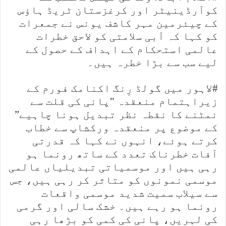
کوآرڈینیٹر اور کرغزستان ٹریڈ ہاؤس
کے چیئرمین مہر کاشف یونس نے جمعرات
کو کہا کہ آبی سلامتی کو لاحق خطرات
عالمی استحکام کے اہداف کے حصول کے
لیے سب سے بڑا خطرہ ہیں۔
#لاہور میں گولڈ رِنگ اکنامک فورم کے
زیراہتمام منعقدہ "پانی کی قلت سے
نمٹنے کا نقطہ نظر تبدیل ہونا چاہیے”
کے موضوع پر منعقدہ ورکشاپ سے خطاب
کرتے ہوئے، انہوں نے کہا کہ قدرتی
آفات خطرناک تعدد کے ساتھ رونما ہو
رہی ہیں اور موسمیاتی تبدیلیاں عالمی
موسمی نمونوں کو متاثر کر رہی ہیں، جس
سے سیلاب سمیت شدید موسمی واقعات
رونما ہو رہے ہیں۔ خشک سالی اور گرمی
کی لہریں، پانی کی کمی کو بڑھا رہی