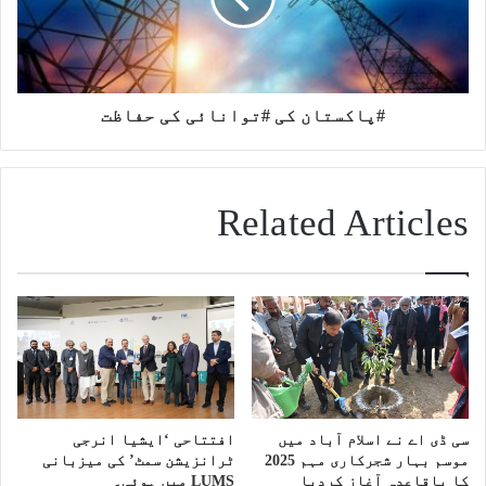
#پاکستان کی #توانائی کی حفاظت
Related Articles
سی ڈی اے نے اسلام آباد میں
افتتاحی ‘ایشیا انرجی
موسم بہار شجرکاری مہم 2025
ٹرانزیشن سمٹ’ کی میزبانی
کا باقاعدہ آغاز کردیا
LUMS میں ہوئی۔