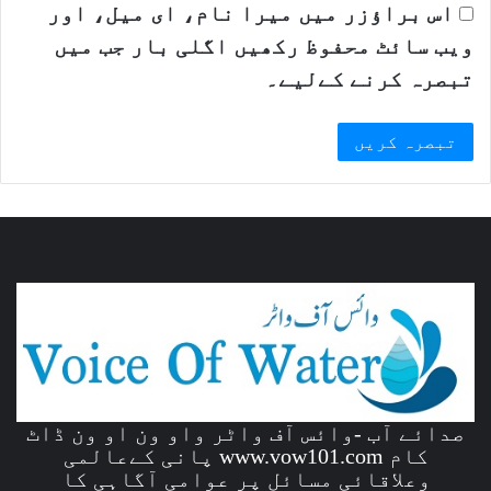
اس براؤزر میں میرا نام، ای میل، اور
ویب سائٹ محفوظ رکھیں اگلی بار جب میں
تبصرہ کرنے کےلیے۔
صدائے آب -وائس آف واٹر واو ون او ون ڈاٹ
کام www.vow101.com پانی کےعالمی
وعلاقائی مسائل پر عوامی آگاہی کا