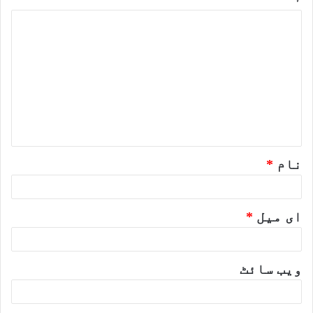
ت
ب
ص
ر
ہ
*
نام
*
ای میل
*
ویب‌ سائٹ