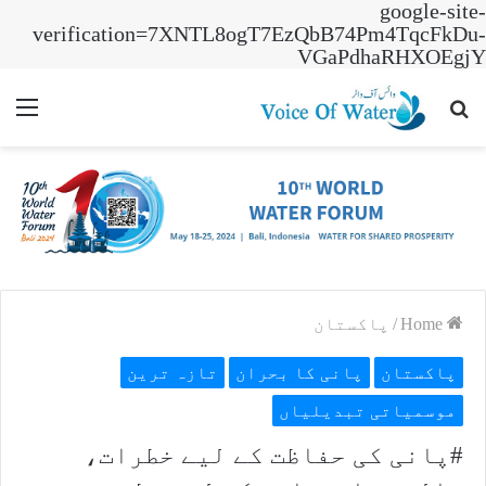
google-site-
verification=7XNTL8ogT7EzQbB74Pm4TqcFkDu-
VGaPdhaRHXOEgjY
nu
Search
for
Home
/
پاکستان
پاکستان
پانی کا بحران
تازہ ترین
موسمیاتی تبدیلیاں
#پانی کی حفاظت کے لیے خطرات،