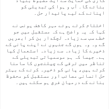
کاری کی حمایت سے ایک مضبوط بنیاد
بنائے گا۔ آب و ہوا کی تبدیلی کو
اپنانے کے لیے پائیدار حل۔
اختتام کرتے ہوئے مہر کاشف یونس نے
کہا کہ یہ واضح ہے کہ مستقبل میں جو
خطے سب سے زیادہ لچکدار بن کر ابھریں
گے وہ وہ ہوں گے جنہوں نے اپنے پانی کے
ذخیرے کا زیادہ سے زیادہ استعمال کیا
ہے۔ جیسا کہ ہم موسمیاتی تبدیلی کے
تناظر میں ترقی کے چیلنجوں کا سامنا
کرتے ہیں، پانی کو ذخیرہ کرنے کے بہتر
حل انسانی مصائب اور مستقبل کو محفوظ
بنانے کے درمیان فرق ہو سکتے ہیں۔