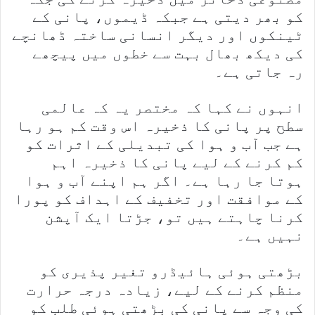
کو بھر دیتی ہے جبکہ ڈیموں، پانی کے
ٹینکوں اور دیگر انسانی ساختہ ڈھانچے
کی دیکھ بھال بہت سے خطوں میں پیچھے
رہ جاتی ہے۔
انہوں نے کہا کہ مختصر یہ کہ عالمی
سطح پر پانی کا ذخیرہ اس وقت کم ہو رہا
ہے جب آب و ہوا کی تبدیلی کے اثرات کو
کم کرنے کے لیے پانی کا ذخیرہ اہم
ہوتا جا رہا ہے۔ اگر ہم اپنے آب و ہوا
کے موافقت اور تخفیف کے اہداف کو پورا
کرنا چاہتے ہیں تو، جڑتا ایک آپشن
نہیں ہے۔
بڑھتی ہوئی ہائیڈرو تغیر پذیری کو
منظم کرنے کے لیے، زیادہ درجہ حرارت
کی وجہ سے پانی کی بڑھتی ہوئی طلب کو