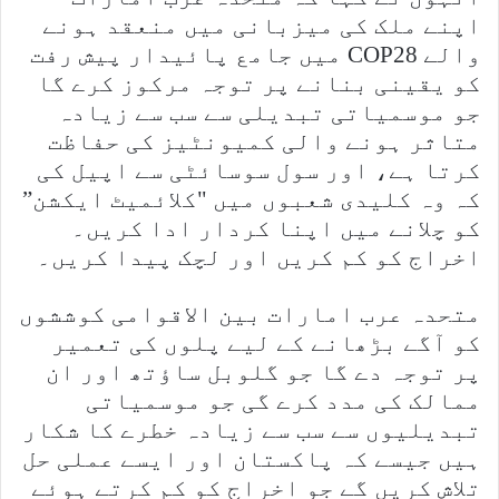
اپنے ملک کی میزبانی میں منعقد ہونے
والے COP28 میں جامع پائیدار پیش رفت
کو یقینی بنانے پر توجہ مرکوز کرے گا
جو موسمیاتی تبدیلی سے سب سے زیادہ
متاثر ہونے والی کمیونٹیز کی حفاظت
کرتا ہے، اور سول سوسائٹی سے اپیل کی
کہ وہ کلیدی شعبوں میں "کلائمیٹ ایکشن”
کو چلانے میں اپنا کردار ادا کریں۔
اخراج کو کم کریں اور لچک پیدا کریں۔
متحدہ عرب امارات بین الاقوامی کوششوں
کو آگے بڑھانے کے لیے پلوں کی تعمیر
پر توجہ دے گا جو گلوبل ساؤتھ اور ان
ممالک کی مدد کرے گی جو موسمیاتی
تبدیلیوں سے سب سے زیادہ خطرے کا شکار
ہیں جیسے کہ پاکستان اور ایسے عملی حل
تلاش کریں گے جو اخراج کو کم کرتے ہوئے