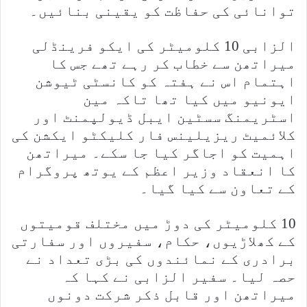
توانائی کی حفاظت کو یقینی بنائیں۔
الزابی 10 کلومیٹر کی ایکو فرینڈلی
میراتھن سے خطاب کر رہے تھے جس کا
اہتمام اس نے ہفتہ کو کانسٹی ٹیوشن
ایونیو میں کیا تھا تاکہ مین
اسٹریمنگ سسٹین ایبل ڈیولپمنٹ اور
کلائمیٹ ریزیلینس فار کلیکٹو ایکشن کی
اہمیت کو اجاگر کیا جا سکے۔ میراتھن
کا انعقاد وزیر اعظم کے یوتھ پروگرام
کے تعاون سے کیا گیا۔
10 کلومیٹر کی دوڑ میں مختلف قومیتوں
کے کھلاڑیوں، حکام، سفیروں اور سفارتی
برادری کے نمائندوں کی بڑی تعداد نے
حصہ لیا۔ سفیر الزابی نے کہا کہ
میراتھن اور قابل ذکر شرکت دونوں