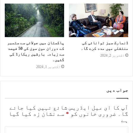
ڈنمارک سبز توانائی کی
پاکستان میں جولائی سے ستمبر
منتقلی میں مدد کرے گا۔
کے دوران مون سون کی 50 فیصد
سے زیادہ بارشیں ریکارڈ کی
اکتوبر 2, 2024
گئیں۔
اکتوبر 1, 2024
جواب دیں
آپ کا ای میل ایڈریس شائع نہیں کیا جائے
گا۔
ضروری خانوں کو
*
سے نشان زد کیا گیا
ہے
ت