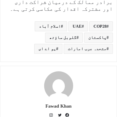
برادر ممالک کے درمیان شراکت داری
اور مشترکہ اقدار کی عکاسی کرتی ہے۔
COP28
UAE
اسلام آباد
پاکستان
گلوبل ساؤتھ
متحدہ عرب امارات
یو اے ای
Fawad Khan
I