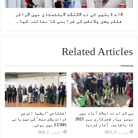
#اے ڈبلیو ٹی نے #گلگت #بلتستان میں #واٹر
فلٹریشن پلانٹس کی فراہمی کا معائنہ کیا۔
Related Articles
سی ڈی اے نے اسلام آباد میں
افتتاحی ‘ایشیا انرجی
موسم بہار شجرکاری مہم 2025
ٹرانزیشن سمٹ’ کی میزبانی
کا باقاعدہ آغاز کردیا
LUMS میں ہوئی۔
فروری 21, 2025
اکتوبر 2, 2024