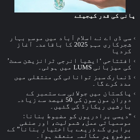
پانی کی قدر کیجیئے
سی ڈی اے نے اسلام آباد میں موسم بہار
شجرکاری مہم 2025 کا باقاعدہ آغاز
کردیا
افتتاحی ‘ایشیا انرجی ٹرانزیشن سمٹ’
کی میزبانی LUMS میں ہوئی۔
ڈنمارک سبز توانائی کی منتقلی میں
مدد کرے گا۔
پاکستان میں جولائی سے ستمبر کے
دوران مون سون کی 50 فیصد سے زیادہ
بارشیں ریکارڈ کی گئیں۔
"دیسی برادریوں کو مضبوط بنانا:
موسمیاتی عمل، شمولیت، اور صنفی
برابری کے ذریعے بااختیار بنانا” کے
موضوع پر مکالمہ منعقد ہوا۔