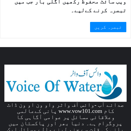
ویب سائٹ محفوظ رکھیں اگلی بار جب میں
تبصرہ کرنے کےلیے۔
صدائے آب -وائس آف واٹر واو ون او ون ڈاٹ
کام www.vow101.com پانی کےعالمی
وعلاقائی مسائل پر عوامی آگاہی کا
پروگرام ہے۔ دنیا بھر اور پاکستان میں
پانی کی قلت سے جنم لینے والے مسائل ایک