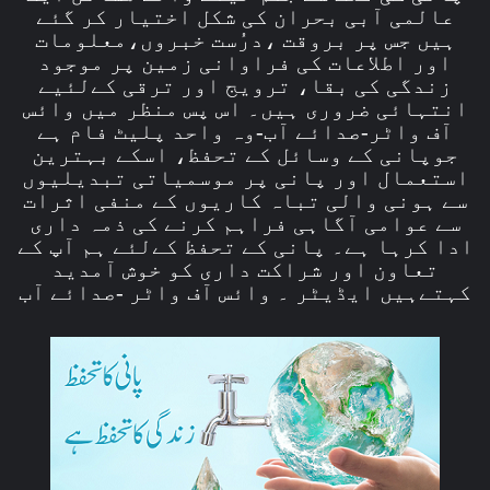
عالمی آبی بحران کی شکل اختیار کر گئے
ہیں جس پر بروقت ،درُست خبروں،معلومات
اور اطلاعات کی فراوانی زمین پر موجود
زندگی کی بقا، ترویج اور ترقی کےلئیے
انتہائی ضروری ہیں۔ اس پس منظر میں وائس
آف واٹر-صدائے آب-وہ واحد پلیٹ فام ہے
جوپانی کے وسائل کے تحفظ، اسکے بہترین
استعمال اور پانی پر موسمیاتی تبدیلیوں
سے ہونی والی تباہ کاریوں کے منفی اثرات
سے عوامی آگاہی فراہم کرنے کی ذمہ داری
ادا کرہا ہے۔ پانی کے تحفظ کےلئے ہم آپ کے
تعاون اور شراکت داری کو خوش آمدید
کہتےہیں ایڈیٹر ۔ وائس آف واٹر -صدائے آب