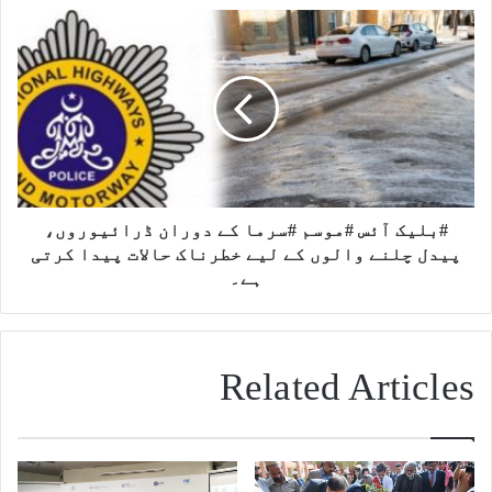
#بلیک آئس #موسم #سرما کے دوران ڈرائیوروں،
پیدل چلنے والوں کے لیے خطرناک حالات پیدا کرتی
ہے۔
Related Articles