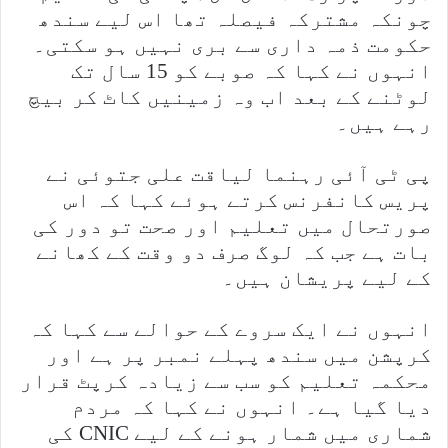
چونکہ مشترکہ فیصلہ تھا اس لیے سندھ
حکومت ذمہ داری سے بری نہیں ہو سکتی۔
انہوں نے کہا کہ صوبے کو 15 سال تک
لوٹنے کے بعد اب وہ زمینیں کاٹ کر بیچ
رہے ہیں۔
پی ٹی آئی رہنما لیاقت علی جتوئی نے
پریس کانفرنس کرتے ہوئے کہا کہ اس
صورتحال میں تعلیم اور صحت تو دور کی
بات ہے جب کہ لوگ صرف دو وقت کے کھانے
کے لیے پریشان ہیں۔
انہوں نے ایک سروے کے حوالے سے کہا کہ
کرپشن میں سندھ پہلے نمبر پر ہے اور
محکمہ تعلیم کو سب سے زیادہ کرپٹ قرار
دیا گیا ہے۔ انہوں نے کہا کہ مردم
شماری میں شمار ہونے کے لیے CNIC کی