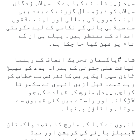
سید زین شاہ نے کہا ہے کہ سیلاب زدگان
سیلاب کو ڈیڑھ سال گزرنے کے بعد بھی
اپنے گھروں کی بحالی اور اپنے علاقوں
سے سیلابی پانی کی نکاسی کے لیے حکومتی
امداد کے منتظر ہیں۔ پہلے ہی ان کے
نام پر غبن کیا جا چکا ہے۔
شاہ #پاکستان تحریک انصاف کے رہنما
لیاقت علی جتوئی کے ہمراہ بدھ کو میہڑ
ٹاؤن میں ایک پریس کانفرنس سے خطاب کر
رہے تھے۔ قبل ازیں انہوں نے سکھر تا
کراچی پیدل مارچ کی قیادت کی جو
لاڑکانہ اور راستے میں کئی قصبوں سے
ہوتا ہوا ٹاؤن پہنچا۔
انہوں نے کہا کہ مارچ کا مقصد پاکستان
#پیپلز پارٹی کی کرپشن اور بیڈ