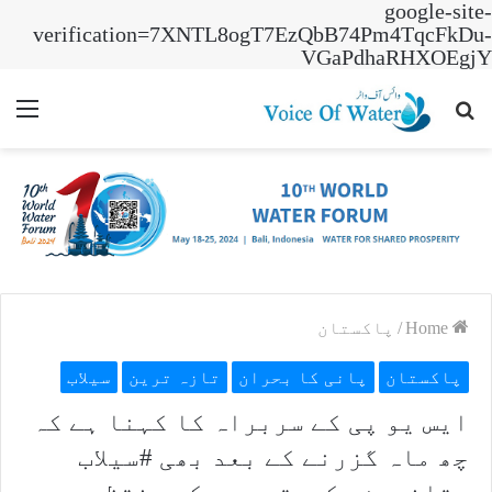
google-site-
verification=7XNTL8ogT7EzQbB74Pm4TqcFkDu-
VGaPdhaRHXOEgjY
nu
Search
for
Home
/
پاکستان
پاکستان
پانی کا بحران
تازہ ترین
سیلاب
ایس یو پی کے سربراہ کا کہنا ہے کہ
چھ ماہ گزرنے کے بعد بھی #سیلاب