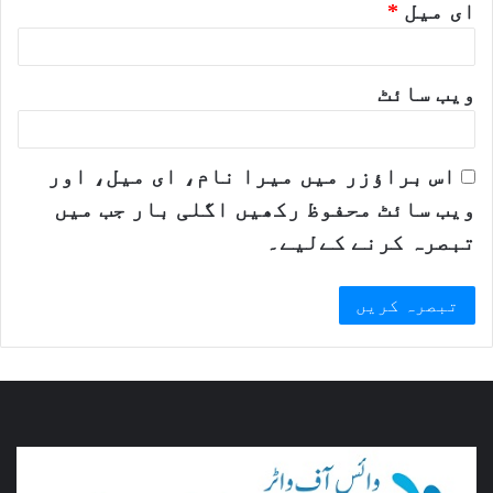
ای میل
*
ویب‌ سائٹ
اس براؤزر میں میرا نام، ای میل، اور
ویب سائٹ محفوظ رکھیں اگلی بار جب میں
تبصرہ کرنے کےلیے۔