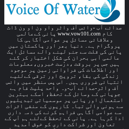
صدائے آب -وائس آف واٹر واو ون او ون ڈاٹ
کام www.vow101.com پانی کےعالمی
وعلاقائی مسائل پر عوامی آگاہی کا
پروگرام ہے۔ دنیا بھر اور پاکستان میں
پانی کی قلت سے جنم لینے والے مسائل ایک
عالمی آبی بحران کی شکل اختیار کر گئے
ہیں جس پر بروقت ،درُست خبروں،معلومات
اور اطلاعات کی فراوانی زمین پر موجود
زندگی کی بقا، ترویج اور ترقی کےلئیے
انتہائی ضروری ہیں۔ اس پس منظر میں وائس
آف واٹر-صدائے آب-وہ واحد پلیٹ فام ہے
جوپانی کے وسائل کے تحفظ، اسکے بہترین
استعمال اور پانی پر موسمیاتی تبدیلیوں
سے ہونی والی تباہ کاریوں کے منفی اثرات
سے عوامی آگاہی فراہم کرنے کی ذمہ داری
ادا کرہا ہے۔ پانی کے تحفظ کےلئے ہم آپ کے
تعاون اور شراکت داری کو خوش آمدید