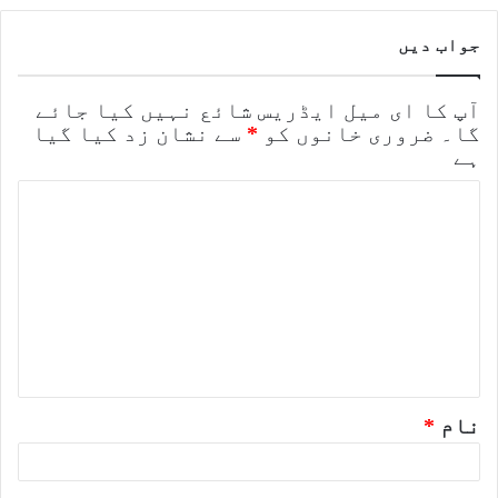
جواب دیں
آپ کا ای میل ایڈریس شائع نہیں کیا جائے
گا۔
ضروری خانوں کو
*
سے نشان زد کیا گیا
ہے
ت
ب
ص
ر
ہ
*
نام
*