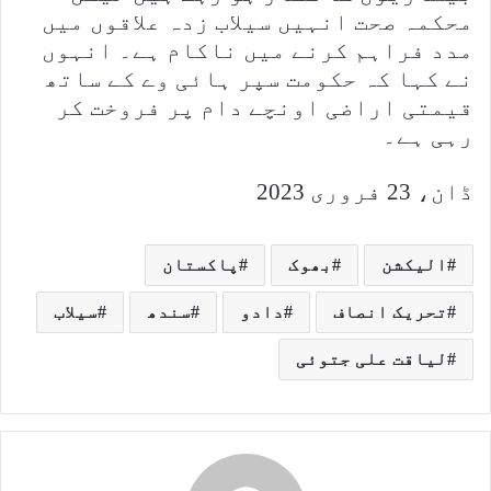
محکمہ صحت انہیں سیلاب زدہ علاقوں میں
مدد فراہم کرنے میں ناکام ہے۔ انہوں
نے کہا کہ حکومت سپر ہائی وے کے ساتھ
قیمتی اراضی اونچے دام پر فروخت کر
رہی ہے۔
ڈان، 23 فروری 2023
الیکشن
بھوک
پاکستان
تحریک انصاف
دادو
سندھ
سیلاب
لیاقت علی جتوئی