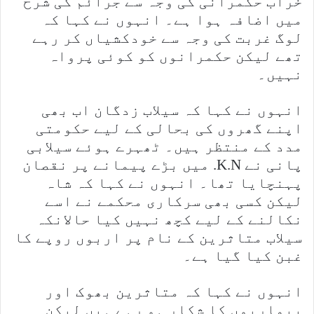
خراب حکمرانی کی وجہ سے جرائم کی شرح
میں اضافہ ہوا ہے۔ انہوں نے کہا کہ
لوگ غربت کی وجہ سے خودکشیاں کر رہے
تھے لیکن حکمرانوں کو کوئی پرواہ
نہیں۔
انہوں نے کہا کہ سیلاب زدگان اب بھی
اپنے گھروں کی بحالی کے لیے حکومتی
مدد کے منتظر ہیں۔ ٹھہرے ہوئے سیلابی
پانی نے K.N. میں بڑے پیمانے پر نقصان
پہنچایا تھا۔ انہوں نے کہا کہ شاہ
لیکن کسی بھی سرکاری محکمے نے اسے
نکالنے کے لیے کچھ نہیں کیا حالانکہ
سیلاب متاثرین کے نام پر اربوں روپے کا
غبن کیا گیا ہے۔
انہوں نے کہا کہ متاثرین بھوک اور
بیماریوں کا شکار ہو رہے ہیں لیکن