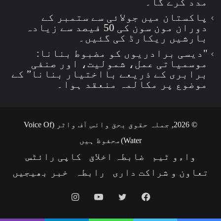
مدد کرے گا۔
پاکستان میں جولائی سے ستمبر کے
دوران مون سون کی 50 فیصد سے زیادہ
بارشیں ریکارڈ کی گئیں۔
"دیسی برادریوں کو مضبوط بنانا:
موسمیاتی عمل، شمولیت، اور صنفی
برابری کے ذریعے بااختیار بنانا” کے
موضوع پر مکالمہ منعقد ہوا۔
© 2026, جملہ حقوق بحق وائس آف واٹر (Voice Of
Water)محفوظ ہیں
واءو ٹیم
ضابطہ اخلاق
کاپی رائٹس
تعاون و شراکت داری
رابطہ
خبر بھیجیں
Instagram
YouTube
Twitter
Facebook