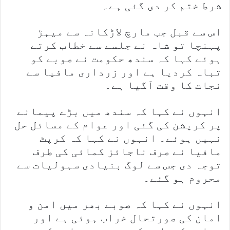
شرط ختم کر دی گئی ہے۔
اس سے قبل جب مارچ لاڑکانہ سے میہڑ
پہنچا تو شاہ نے جلسے سے خطاب کرتے
ہوئے کہا کہ سندھ حکومت نے صوبے کو
تباہ کردیا ہے اور زرداری مافیا سے
نجات کا وقت آگیا ہے۔
انہوں نے کہا کہ سندھ میں بڑے پیمانے
پر کرپشن کی گئی اور عوام کے مسائل حل
نہیں ہوئے۔ انہوں نے کہا کہ کرپٹ
مافیا نے صرف ناجائز کمائی کی طرف
توجہ دی جس سے لوگ بنیادی سہولیات سے
محروم ہو گئے۔
انہوں نے کہا کہ صوبے بھر میں امن و
امان کی صورتحال خراب ہوئی ہے اور