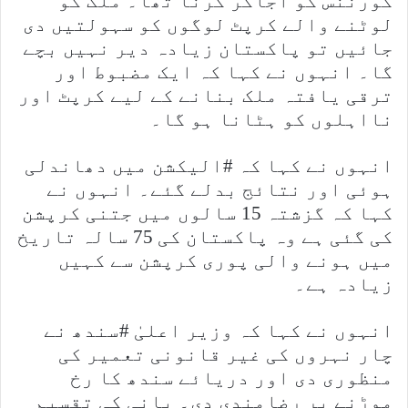
گورننس کو اجاگر کرنا تھا۔ ملک کو
لوٹنے والے کرپٹ لوگوں کو سہولتیں دی
جائیں تو پاکستان زیادہ دیر نہیں بچے
گا۔ انہوں نے کہا کہ ایک مضبوط اور
ترقی یافتہ ملک بنانے کے لیے کرپٹ اور
نااہلوں کو ہٹانا ہو گا۔
انہوں نے کہا کہ #الیکشن میں دھاندلی
ہوئی اور نتائج بدلے گئے۔ انہوں نے
کہا کہ گزشتہ 15 سالوں میں جتنی کرپشن
کی گئی ہے وہ پاکستان کی 75 سالہ تاریخ
میں ہونے والی پوری کرپشن سے کہیں
زیادہ ہے۔
انہوں نے کہا کہ وزیر اعلیٰ #سندھ نے
چار نہروں کی غیر قانونی تعمیر کی
منظوری دی اور دریائے سندھ کا رخ
موڑنے پر رضامندی دی۔ پانی کی تقسیم