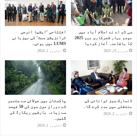
سی ڈی اے نے اسلام آباد میں
افتتاحی ‘ایشیا انرجی
موسم بہار شجرکاری مہم 2025
ٹرانزیشن سمٹ’ کی میزبانی
کا باقاعدہ آغاز کردیا
LUMS میں ہوئی۔
فروری 21, 2025
اکتوبر 2, 2024
ڈنمارک سبز توانائی کی
پاکستان میں جولائی سے ستمبر
منتقلی میں مدد کرے گا۔
کے دوران مون سون کی 50 فیصد
سے زیادہ بارشیں ریکارڈ کی
اکتوبر 2, 2024
گئیں۔
اکتوبر 1, 2024