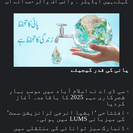
کہتےہیں ایڈیٹر ۔ وائس آف واٹر -صدائے آب
پانی کی قدر کیجیئے
سی ڈی اے نے اسلام آباد میں موسم بہار
شجرکاری مہم 2025 کا باقاعدہ آغاز
کردیا
افتتاحی ‘ایشیا انرجی ٹرانزیشن سمٹ’
کی میزبانی LUMS میں ہوئی۔
ڈنمارک سبز توانائی کی منتقلی میں