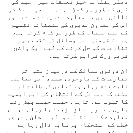
دیگر ہنگامہ خیز تعلقات میں امید کی
کرن کے طور پر کھڑا ہے۔ عالمی بینک کی
ثالثی میں یہ معاہدہ دریائے سندھ اور
اس کی معاون ندیوں کی منصفانہ تقسیم
کے لیے بنیاد کے طور پر کام کرتا ہے،
جو ان قیمتی آبی وسائل کی تقسیم پر
تنازعات کو حل کرنے کے لیے ایک واضح
فریم ورک فراہم کرتا ہے۔
ان دونوں ممالک کے درمیان متواتر
تنازعات کے باوجود، سندھ آبی معاہدہ
ثابت قدم رہا، جو تعاون کی طاقت اور
مشترکہ وسائل کے انتظام کی اہم اہمیت
کا ثبوت ہے۔ تاہم، جیسے جیسے پیش رفت
جاری ہے اور تناؤ بڑھتا جا رہا ہے، اس
معاہدے کا مستقبل سوالیہ نشان ہے، جو
خطے کے استحکام پر سایہ ڈال رہا ہے
اور کشیدگی میں اضافے کا خطرہ بڑھ رہا