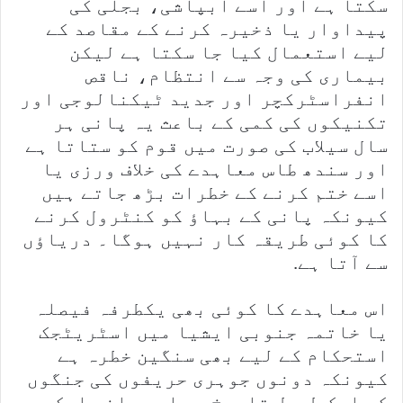
سکتا ہے اور اسے آبپاشی، بجلی کی
پیداوار یا ذخیرہ کرنے کے مقاصد کے
لیے استعمال کیا جا سکتا ہے لیکن
بیماری کی وجہ سے انتظام، ناقص
انفراسٹرکچر اور جدید ٹیکنالوجی اور
تکنیکوں کی کمی کے باعث یہ پانی ہر
سال سیلاب کی صورت میں قوم کو ستاتا ہے
اور سندھ طاس معاہدے کی خلاف ورزی یا
اسے ختم کرنے کے خطرات بڑھ جاتے ہیں
کیونکہ پانی کے بہاؤ کو کنٹرول کرنے
کا کوئی طریقہ کار نہیں ہوگا۔ دریاؤں
سے آتا ہے.
اس معاہدے کا کوئی بھی یکطرفہ فیصلہ
یا خاتمہ جنوبی ایشیا میں اسٹریٹجک
استحکام کے لیے بھی سنگین خطرہ ہے
کیونکہ دونوں جوہری حریفوں کی جنگوں
کی ایک طویل تاریخ ہے اور پانی ایک