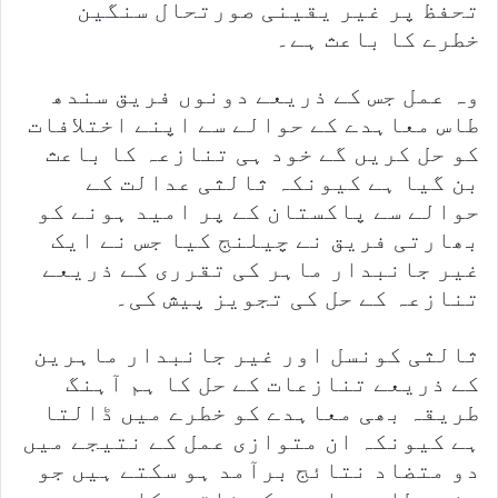
تحفظ پر غیر یقینی صورتحال سنگین
خطرے کا باعث ہے۔
وہ عمل جس کے ذریعے دونوں فریق سندھ
طاس معاہدے کے حوالے سے اپنے اختلافات
کو حل کریں گے خود ہی تنازعہ کا باعث
بن گیا ہے کیونکہ ثالثی عدالت کے
حوالے سے پاکستان کے پر امید ہونے کو
بھارتی فریق نے چیلنج کیا جس نے ایک
غیر جانبدار ماہر کی تقرری کے ذریعے
تنازعہ کے حل کی تجویز پیش کی۔
ثالثی کونسل اور غیر جانبدار ماہرین
کے ذریعے تنازعات کے حل کا ہم آہنگ
طریقہ بھی معاہدے کو خطرے میں ڈالتا
ہے کیونکہ ان متوازی عمل کے نتیجے میں
دو متضاد نتائج برآمد ہو سکتے ہیں جو