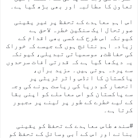
تعاون کا مطالبہ اور بھی بڑھ گیا ہے۔
اس اہم معاہدے کے تحفظ پر غیر یقینی
صورتحال ایک سنگین خطرہ لاحق ہے
کیونکہ اس طرح کے کسی بھی اقدام کے
زیادہ اہم نتائج ہوں گے جیسے کہ خوراک
کی حفاظت، موسمیاتی تبدیلی، کیونکہ
یہ دیکھا گیا ہے کہ قدرتی آفات سرحدوں
سے پردہ ہوتی ہیں۔ مزید برآں،
پاکستان کا انڈس واٹر ٹریٹی پر
انحصار کم دریا کی ریاست ہونے کی وجہ
سے پاکستان کو اس معاملے کو اپنی بقا
کے لیے خطرے کے طور پر لینے پر مجبور
کرتا ہے۔
#سندھ طاس معاہدے کے تحفظ کو یقینی
بنانے اور اس کے آبی وسائل کے تحفظ کو