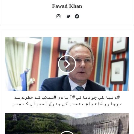
Fawad Khan
I
n
T
F
s
w
a
t
i
c
a
t
e
g
t
b
r
e
o
a
r
o
m
k
#دنیا کی چوتھائی #آبادی #سیلاب کے خطرے سے
دوچار، #اقوام متحدہ کی جنرل اسمبلی کے صدر