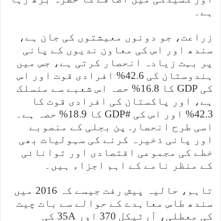
ہے۔
زراعت، جو دونوں معیشتوں کی جان ہے،
سندھ اور اس کی معاون ندیوں کے پانی
پر بہت زیادہ انحصار کرتی ہے، جس میں
ہندوستان کی 42.6% افرادی قوت اور اس
کی GDP کا 16.8% حصہ اس شعبے سے منسلک
ہے، اور پاکستان کی افرادی قوت کا
42.3% اور اس کی #GDP کا 18.9% حصہ ہے۔
اسی طرح انحصار. پن بجلی کے منصوبے
اور پانی ذخیرہ کرنے کی سہولیات بھی
خطے کی مجموعی اقتصادی اور توانائی
کے منظر نامے کے اہم اجزاء ہیں۔
تاہم، حالیہ پیش رفت جیسے کہ 2016 میں
سندھ طاس معاہدے کے حوالے سے بات چیت
کی معطلی، آرٹیکل 370 اور 35A کی