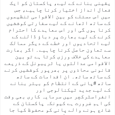
یقینی بنانے کے لیے، پاکستان کو ایک
فعال انداز اختیار کرنا چاہیے، جس
میں اس مسئلے کو بین الاقوامی تنظیموں
کے ساتھ اٹھانے کے لیے سفارتی کوششیں
کرنا ہوں گی اور اس معاہدے کا احترام
کرنے کے لیے بھارت پر دباؤ ڈالنے کے
لیے اتحادیوں اور خطے کے دیگر ممالک
سے تعاون حاصل کرنا چاہیے۔ اگر بھارت
معاہدے کی خلاف ورزی کرتا ہے تو بین
الاقوامی عدالتوں یا ٹریبونل کے ذریعے
قانونی محاذوں پر بھرپور کوششیں کرنے
کے ساتھ ساتھ۔ ان اقدامات کے ساتھ
ساتھ #پانی کے انتظام کو بہتر بنانے
کے لیے جدید ٹیکنالوجی اور
انفراسٹرکچر میں سرمایہ کاری بھی وقت
کی اہم ضرورت ہے کیونکہ پاکستان کے
ضائع ہونے والے پانی کو محفوظ کیا جا