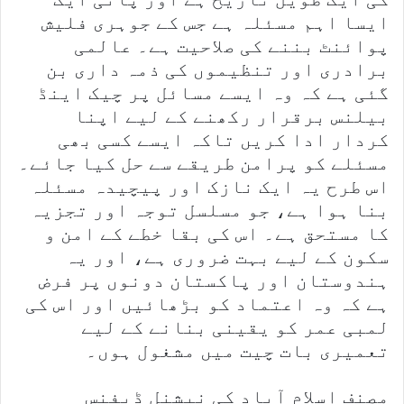
ایسا اہم مسئلہ ہے جس کے جوہری فلیش
پوائنٹ بننے کی صلاحیت ہے۔ عالمی
برادری اور تنظیموں کی ذمہ داری بن
گئی ہے کہ وہ ایسے مسائل پر چیک اینڈ
بیلنس برقرار رکھنے کے لیے اپنا
کردار ادا کریں تاکہ ایسے کسی بھی
مسئلے کو پرامن طریقے سے حل کیا جائے۔
اس طرح یہ ایک نازک اور پیچیدہ مسئلہ
بنا ہوا ہے، جو مسلسل توجہ اور تجزیہ
کا مستحق ہے۔ اس کی بقا خطے کے امن و
سکون کے لیے بہت ضروری ہے، اور یہ
ہندوستان اور پاکستان دونوں پر فرض
ہے کہ وہ اعتماد کو بڑھائیں اور اس کی
لمبی عمر کو یقینی بنانے کے لیے
تعمیری بات چیت میں مشغول ہوں۔
مصنف اسلام آباد کی نیشنل ڈیفنس