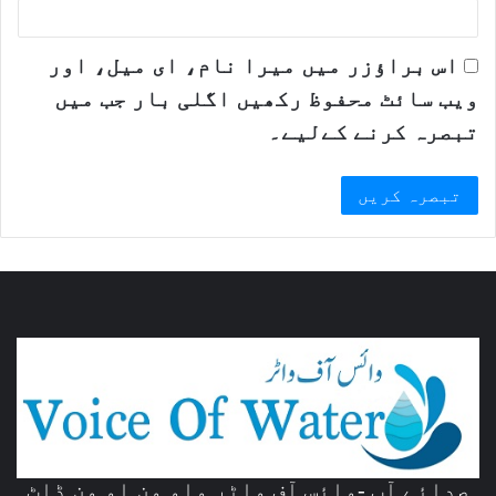
اس براؤزر میں میرا نام، ای میل، اور
ویب سائٹ محفوظ رکھیں اگلی بار جب میں
تبصرہ کرنے کےلیے۔
صدائے آب -وائس آف واٹر واو ون او ون ڈاٹ