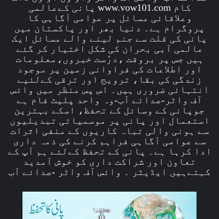
کام www.vow101.com پانی کےعالمی
وعلاقائی مسائل پر عوامی آگاہی کا
پروگرام ہے۔ دنیا بھر اور پاکستان میں
پانی کی قلت سے جنم لینے والے مسائل ایک
عالمی آبی بحران کی شکل اختیار کر گئے
ہیں جس پر بروقت ،درُست خبروں،معلومات
اور اطلاعات کی فراوانی زمین پر موجود
زندگی کی بقا، ترویج اور ترقی کےلئیے
انتہائی ضروری ہیں۔ اس پس منظر میں وائس
آف واٹر-صدائے آب-وہ واحد پلیٹ فام ہے
جوپانی کے وسائل کے تحفظ، اسکے بہترین
استعمال اور پانی پر موسمیاتی تبدیلیوں
سے ہونی والی تباہ کاریوں کے منفی اثرات
سے عوامی آگاہی فراہم کرنے کی ذمہ داری
ادا کرہا ہے۔ پانی کے تحفظ کےلئے ہم آپ کے
تعاون اور شراکت داری کو خوش آمدید
کہتےہیں ایڈیٹر ۔ وائس آف واٹر -صدائے آب