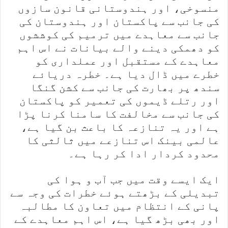
منسوخی، اور ہندوستانی قانون سازوں
کی جانب سے پاکستان اور ہندوستان کی
جانب سے معاہدے میں ترمیم کی کوششوں
کو دھمکی دینے والے بیانات نے اس اہم
معاہدے کے مستقبل اور عملداری کو
خطرے میں ڈال دیا ہے۔ خطرہ دریائے
سندھ پر بھارت کی جانب سے کشن گنگا
اور رتلے ڈیموں کی تعمیر کو پاکستان
کی جانب سے مخالفت کا سامنا کرنا پڑا
ہے اور یہ تنازعہ کا باعث بن گیا ہے،
عالمی بینک اس تنازعے میں ثالثی کا
محدود کردار ادا کر رہا ہے۔
ایک ایسے وقت میں جب آب و ہوا کی
تبدیلی کے بڑھتے ہوئے خطرات کی وجہ سے
پانی کے انتظام میں تعاون کا مطالبہ
اور بھی بڑھ گیا ہے، اس اہم معاہدے کے