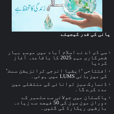
پانی کی قدر کیجیئے
سی ڈی اے نے اسلام آباد میں موسم بہار
شجرکاری مہم 2025 کا باقاعدہ آغاز
کردیا
افتتاحی ‘ایشیا انرجی ٹرانزیشن سمٹ’
کی میزبانی LUMS میں ہوئی۔
ڈنمارک سبز توانائی کی منتقلی میں
مدد کرے گا۔
پاکستان میں جولائی سے ستمبر کے
دوران مون سون کی 50 فیصد سے زیادہ
بارشیں ریکارڈ کی گئیں۔