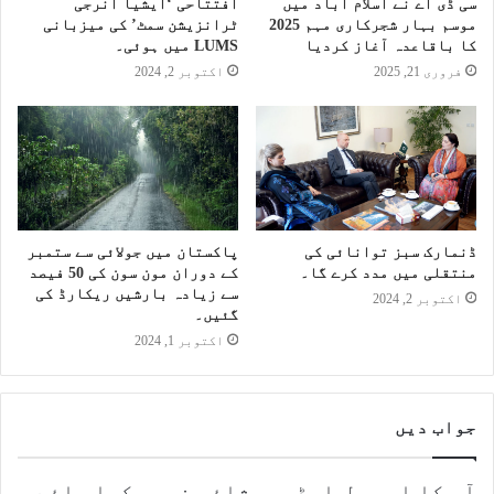
سی ڈی اے نے اسلام آباد میں
افتتاحی ‘ایشیا انرجی
موسم بہار شجرکاری مہم 2025
ٹرانزیشن سمٹ’ کی میزبانی
کا باقاعدہ آغاز کردیا
LUMS میں ہوئی۔
فروری 21, 2025
اکتوبر 2, 2024
ڈنمارک سبز توانائی کی
پاکستان میں جولائی سے ستمبر
منتقلی میں مدد کرے گا۔
کے دوران مون سون کی 50 فیصد
سے زیادہ بارشیں ریکارڈ کی
اکتوبر 2, 2024
گئیں۔
اکتوبر 1, 2024
جواب دیں
آپ کا ای میل ایڈریس شائع نہیں کیا جائے