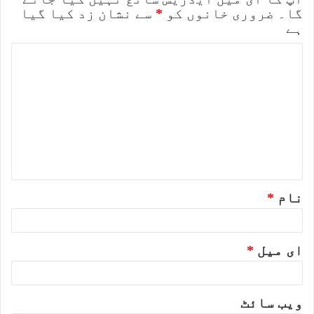
گا۔
ضروری خانوں کو
*
سے نشان زد کیا گیا
ہے
ت
ب
ص
ر
ہ
*
نام
*
ای میل
*
ویب‌ سائٹ