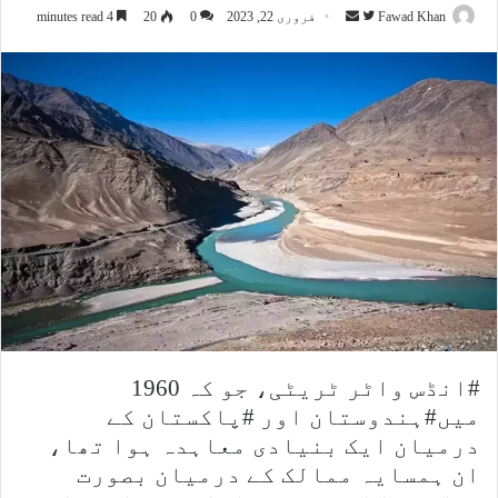
Fawad Khan
F
S
فروری 22, 2023
0
20
4 minutes read
e
o
n
l
d
l
a
o
n
w
e
o
m
n
a
T
i
w
l
i
t
t
e
#انڈس واٹر ٹریٹی، جو کہ 1960
r
میں#ہندوستان اور #پاکستان کے
درمیان ایک بنیادی معاہدہ ہوا تھا،
ان ہمسایہ ممالک کے درمیان بصورت