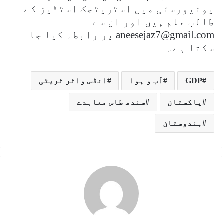
یونیورسٹی میں اسٹریٹجک اسٹڈیز کے
طالب علم ہیں اور ان سے
aneesejaz7@gmail.com پر رابطہ کیا جا
سکتا ہے۔
GDP
آب و ہوا
انڈس واٹر ٹریٹی
پاکستان
سندھ طاس معاہدے
ہندوستان