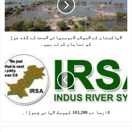
r
e
o
a
r
o
m
k
#پاکستان کے #سیلاب #موسمیاتی #صحت کے گٹھ جوڑ
کو نمایاں کرتے ہیں۔
#ارسا نے 103,200 کیوسک #پانی چھوڑا۔