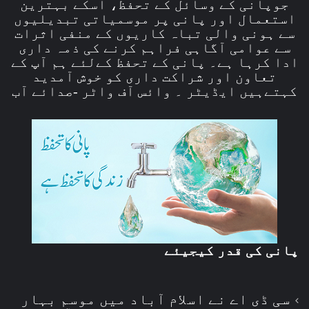
جوپانی کے وسائل کے تحفظ، اسکے بہترین
استعمال اور پانی پر موسمیاتی تبدیلیوں
سے ہونی والی تباہ کاریوں کے منفی اثرات
سے عوامی آگاہی فراہم کرنے کی ذمہ داری
ادا کرہا ہے۔ پانی کے تحفظ کےلئے ہم آپ کے
تعاون اور شراکت داری کو خوش آمدید
کہتےہیں ایڈیٹر ۔ وائس آف واٹر -صدائے آب
پانی کی قدر کیجیئے
سی ڈی اے نے اسلام آباد میں موسم بہار