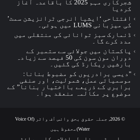
شجرکاری مہم 2025 کا باقاعدہ آغاز
کردیا
افتتاحی ‘ایشیا انرجی ٹرانزیشن سمٹ’
کی میزبانی LUMS میں ہوئی۔
ڈنمارک سبز توانائی کی منتقلی میں
مدد کرے گا۔
پاکستان میں جولائی سے ستمبر کے
دوران مون سون کی 50 فیصد سے زیادہ
بارشیں ریکارڈ کی گئیں۔
"دیسی برادریوں کو مضبوط بنانا:
موسمیاتی عمل، شمولیت، اور صنفی
برابری کے ذریعے بااختیار بنانا” کے
موضوع پر مکالمہ منعقد ہوا۔
© 2026, جملہ حقوق بحق وائس آف واٹر (Voice Of
Water)محفوظ ہیں
واءو ٹیم
ضابطہ اخلاق
کاپی رائٹس