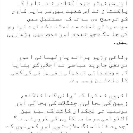
اور سینیٹر عبدالقادر نے بتایا کہ
پاکستان نے اس شعبے میں سرمایہ کاری
کو ترجیح دی ہے تاکہ مستقبل میں
موسمیاتی آفات سے نمٹنے کے لیے تیاری
کی جا سکے جو تعدد اور شدت میں بڑھ رہی
ہیں۔
وفاقی وزیر برائے پارلیمانی امور
مرتضیٰ جاوید عباسی نے اجلاس کو بتایا
کہ موسمیاتی تبدیلی بھی پانی کی کمی
کا باعث بن رہی ہے۔
انہوں نے کہا کہ "پانی کے انتظام،
زمین کی بحالی، جنگلات کی بحالی اور
موسمیاتی لچکدار کاشت کے لیے بین
الاقوامی سرمایہ کاری کی ضرورت ہے۔”
"جدید فنانسنگ ملازمتوں اور کھیلوں کے