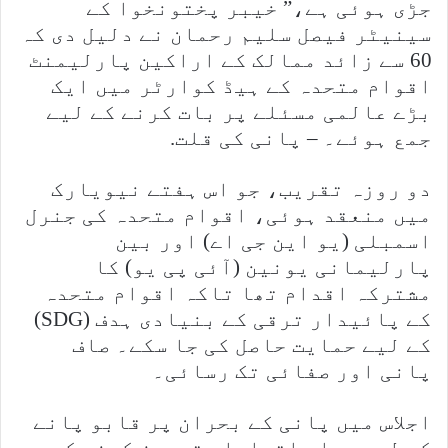
جڑی ہوئی ہے،” خیبر پختونخوا کے
سینیٹر فیصل سلیم رحمان نے دلیل دی کہ
60 سے زائد ممالک کے اراکین پارلیمنٹ
اقوام متحدہ کے ہیڈ کوارٹر میں ایک
بڑے عالمی مسئلے پر بات کرنے کے لیے
جمع ہوئے۔ – پانی کی قلت.
دو روزہ تقریب، جو اس ہفتے نیویارک
میں منعقد ہوئی، اقوام متحدہ کی جنرل
اسمبلی (یو این جی اے) اور بین
پارلیمانی یونین (آئی پی یو) کا
مشترکہ اقدام تھا تاکہ اقوام متحدہ
کے پائیدار ترقی کے بنیادی ہدف (SDG)
کے لیے حمایت حاصل کی جا سکے۔ صاف
پانی اور صفائی تک رسائی۔
اجلاس میں پانی کے بحران پر قابو پانے