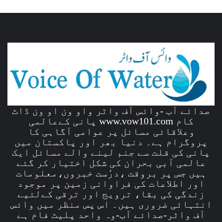
صدائے آب -وائس آف واٹر واو ون او ون ڈاٹ
کام www.vow101.com پانی کےعالمی
وعلاقائی مسائل پر عوامی آگاہی کا
پروگرام ہے۔ دنیا بھر اور پاکستان میں
پانی کی قلت سے جنم لینے والے مسائل ایک
عالمی آبی بحران کی شکل اختیار کر گئے
ہیں جس پر بروقت ،درُست خبروں،معلومات
اور اطلاعات کی فراوانی زمین پر موجود
زندگی کی بقا، ترویج اور ترقی کےلئیے
انتہائی ضروری ہیں۔ اس پس منظر میں وائس
آف واٹر-صدائے آب-وہ واحد پلیٹ فام ہے