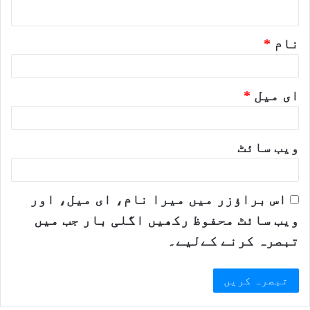
*
نام
*
ای میل
*
ویب‌ سائٹ
اس براؤزر میں میرا نام، ای میل، اور
ویب سائٹ محفوظ رکھیں اگلی بار جب میں
تبصرہ کرنے کےلیے۔