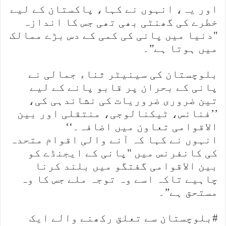
اور یہ، انہوں نے کہا، پاکستان کے لیے
خطرے کی گھنٹی بھی تھی جس کا اندازہ
"دنیا میں پانی کی کمی کے دس بڑے ممالک
میں ہوتا ہے”۔
بلوچستان کی سینیٹر ثناء جمالی نے
پانی کے بحران پر قابو پانے کے لیے
تین ضروری ضروریات کی نشاندہی کی،
’’فنانس، ٹیکنالوجی، منتقلی اور بین
الاقوامی تعاون میں اضافہ۔‘‘
انہوں نے کہا کہ آنے والی اقوام متحدہ
کی کانفرنس میں "پانی کے ایجنڈے کو
بین الاقوامی گفتگو میں بلند کرنا
چاہیے تاکہ اسے وہ توجہ ملے جس کا وہ
مستحق ہے”۔
#بلوچستان سے تعلق رکھنے والے ایک