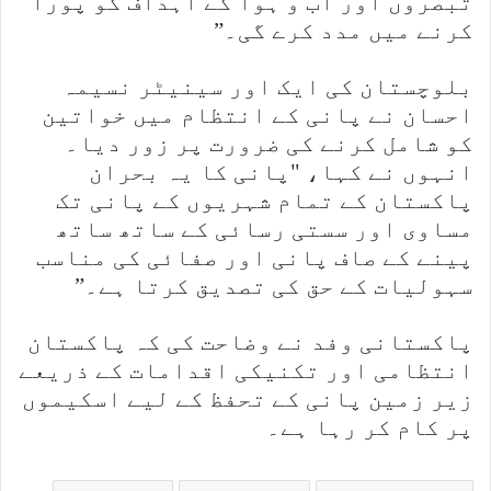
تبصروں اور آب و ہوا کے اہداف کو پورا
کرنے میں مدد کرے گی۔”
بلوچستان کی ایک اور سینیٹر نسیمہ
احسان نے پانی کے انتظام میں خواتین
کو شامل کرنے کی ضرورت پر زور دیا۔
انہوں نے کہا، "پانی کا یہ بحران
پاکستان کے تمام شہریوں کے پانی تک
مساوی اور سستی رسائی کے ساتھ ساتھ
پینے کے صاف پانی اور صفائی کی مناسب
سہولیات کے حق کی تصدیق کرتا ہے۔”
پاکستانی وفد نے وضاحت کی کہ پاکستان
انتظامی اور تکنیکی اقدامات کے ذریعے
زیر زمین پانی کے تحفظ کے لیے اسکیموں
پر کام کر رہا ہے۔