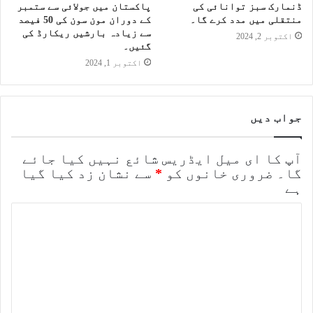
ڈنمارک سبز توانائی کی
پاکستان میں جولائی سے ستمبر
منتقلی میں مدد کرے گا۔
کے دوران مون سون کی 50 فیصد
سے زیادہ بارشیں ریکارڈ کی
اکتوبر 2, 2024
گئیں۔
اکتوبر 1, 2024
جواب دیں
آپ کا ای میل ایڈریس شائع نہیں کیا جائے
گا۔
ضروری خانوں کو
*
سے نشان زد کیا گیا
ہے
ت
ب
ص
ر
ہ