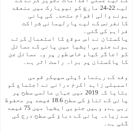
کے لیے عملی اقدامات تجویز کرنے کے
لیے 22-24 مارچ کو نیویارک میں منعقد
ہونے والی اقوام متحدہ کی پانی
کانفرنس کے لیے پارلیمانی شراکت
فراہم کی گئی۔
پاکستان نے اس موقع کا استعمال کرتے
ہوئے جنوبی ایشیا میں پانی کے مسائل
کو اجاگر کیا، خاص طور پر وہ مسائل جن
کا پاکستان پر براہ راست اثر ہے۔
وفد کے رہنما، ڈپٹی سپیکر قومی
اسمبلی زاہد اکرم درانی نے اجتماع کو
بتایا کہ 2019 میں جہاں عالمی سطح پر
پانی کے تناؤ کی سطح 18.6 فیصد پر محفوظ
رہی ہے، وہیں جنوبی ایشیا میں 75 فیصد
سے زیادہ پانی کے دباؤ کی سطح درج کی
گئی ہے۔