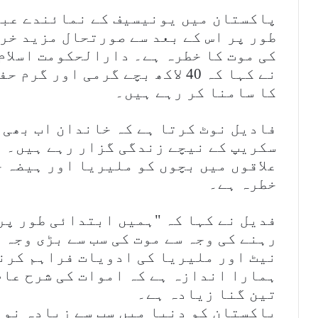
پاکستان میں یونیسیف کے نمائندے عبد
طور پر اس کے بعد سے صورتحال مزید خرا
کی موت کا خطرہ ہے۔ دارالحکومت اسلام
نے کہا کہ 40 لاکھ بچے گرمی اور
کا سامنا کر رہے ہیں۔
فادیل نوٹ کرتا ہے کہ خاندان اب بھی م
سکریپ کے نیچے زندگی گزار رہے ہیں۔ ا
علاقوں میں بچوں کو ملیریا اور ہیضہ 
خطرہ ہے۔
فدیل نے کہا کہ "ہمیں ابتدائی طور پر
رہنے کی وجہ سے موت کی سب سے بڑی وجہ 
نیٹ اور ملیریا کی ادویات فراہم کرنے
ہمارا اندازہ ہے کہ اموات کی شرح عام
تین گنا زیادہ ہے۔
پاکستان کو دنیا میں سب سے زیادہ نو