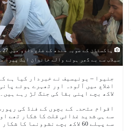
سیلاب سے بے گھر ہونے والے خاندان ایک پیرا م
جنیوا – یونیسیف نے خبردار کیا ہے کہ
لاکھ بچے اپنی بقا کی جنگ لڑ رہے ہیں۔
سے ہی شدید غذائی قلت کا شکار تھے اور
سے پہلے 60 لاکھ بچے نشوونما کا شکار تھے۔