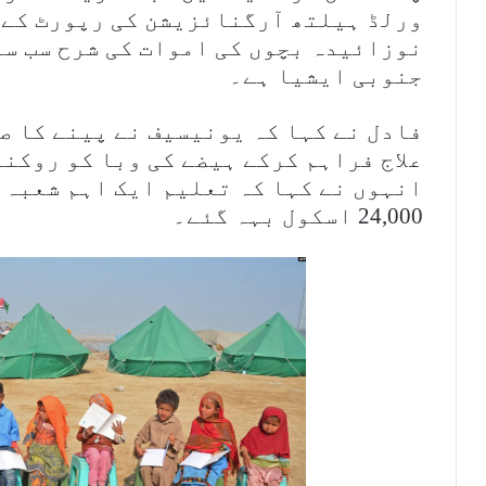
ورلڈ ہیلتھ آرگنائزیشن کی رپورٹ کے 
نوزائیدہ بچوں کی اموات کی شرح سب سے
جنوبی ایشیا ہے۔
فادل نے کہا کہ یونیسیف نے پینے کا ص
علاج فراہم کرکے ہیضے کی وبا کو روکنے
انہوں نے کہا کہ تعلیم ایک اہم شعبہ ہ
24,000 اسکول بہہ گئے۔