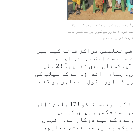
ع جعفرآباد میں ڈیرہ اللہ یار کے سیلاب
متاثرہ اندرونی طور پر بے گھر بچے
شرکت کر رہے ہیں۔
کہا، "ہم نے تقریباً 1,000 عارضی تعلیمی مراکز قائم کیے ہیں
90,000 بچے ہیں، جن میں سے ایک تہائی اصل میں
پہلی بار پڑھنے والے طالب علم ہیں۔” "پاکستان میں تقریباً 23 ملین
۔ ہمارا اندازہ ہے کہ سیلاب کی
کے ہوں گے اور سکول سے باہر ہو گئے
جاری صورتحال کے باوجود، فدیل نے کہا کہ یونیسیف کو 173 ملین ڈالر
و اسے لاکھوں بچوں کی اس
مدد کے لیے درکار ہے۔ انہوں
 دیکھ بھال، غذائیت، تعلیم،