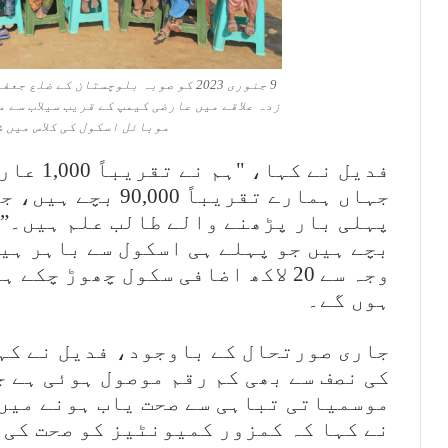
9 جنوری 2023 کو صوبہ بلوچستان کے ضل
زدہ علاقے میں عارضی کیمپ کے قریب سیلاب سے 
موبائل اسکول کی کلاس میں 
فدیل نے 
جہاں ہمارے تقریباً 
بچے ہیں جو پہلے ہی اسکول سے باہر ہیں
وجہ سے 20 لاکھ اضافی سکول چھوڑ چ
ہوں گے۔
کی نصف سے بھی کم رقم موصول ہوئی ہے ج
موسمیاتی تباہی سے صحت یاب ہونے میں 
نے کہا کہ کمزور کمیونٹیز کو صحت کی