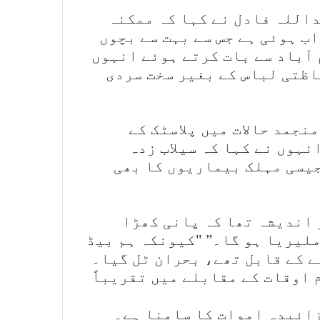
اللہ فادل نے کہا کہ ممکنہ
ب ہوئی ہے جس سے بہت سے بچوں
 آباد سے بات کرتے ہوئے انہوں
 گرم حفاظتی لباس کے بغیر سخت سردی
نجمد حالات میں پلاسٹک کے
نہوں نے کہا کہ سیلاب زدہ
جیسی مہلک بیماریوں کا بھی
 اندیشہ تھا کہ پانی کھڑا
ملیریا ہو گا۔” "کیونکہ ہم بیڈ
 کے قابل تھے، بحران ٹل گیا۔
 اوقات کے مقابلے میں تقریباً
زائیدہ اموات کا سامنا ہے۔