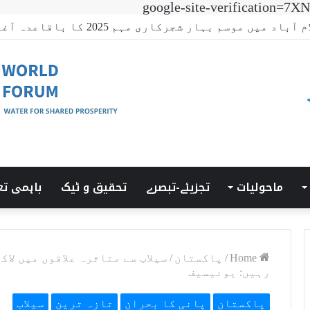
google-site-verificatio
ی ٹرانزیشن سمٹ’ کی میزبانی LUMS میں ہوئی۔
ماحولیات
تجزیئے-تبصرے
تحقیق و ٹیک
باہمی تع
Home
/
پاکستان
/
سیلاب سے متاثرہ علاقوں میں لا
رہیں: یونیسیف
پاکستان
پانی کا بحران
تازہ ترین
سیلاب