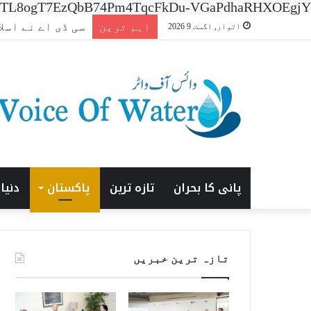
n=7XNTL8ogT7EzQbB74Pm4TqcFkDu-VGaPdhaRHXOEgjY
اہم ترین
افتتاحی ‘ایشیا انرج
اتوار, اگست 9 2026
پانی کا بحران
تازہ ترین
پاکستان
دنیا
تازہ ترین خبریں