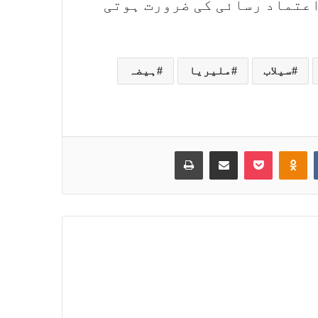
اعتماد رسائی کی ضرورت ہوتی
سیلاب
ملیریا
ہیضہ
Print
Share via Email
Pocket
Odnoklassniki
VKontakte