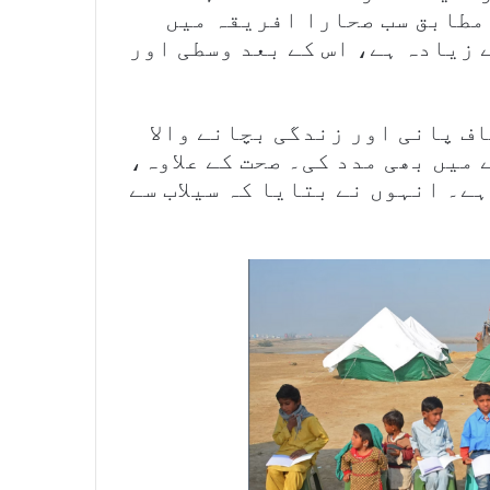
مطابق سب صحارا افریقہ میں
 زیادہ ہے، اس کے بعد وسطی اور
اف پانی اور زندگی بچانے والا
 میں بھی مدد کی۔ صحت کے علاوہ،
ے۔ انہوں نے بتایا کہ سیلاب سے