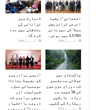
افتتاحی ‘ایشیا
ڈنمارک سبز
انرجی ٹرانزیشن
توانائی کی
سمٹ’ کی میزبانی
منتقلی میں مدد
LUMS میں ہوئی۔
کرے گا۔
اکتوبر 2, 2024
اکتوبر 2, 2024
پاکستان میں
"دیسی برادریوں
جولائی سے ستمبر
کو مضبوط بنانا:
کے دوران مون سون
موسمیاتی عمل،
کی 50 فیصد سے
شمولیت، اور
زیادہ بارشیں
صنفی برابری کے
ریکارڈ کی گئیں۔
ذریعے بااختیار
بنانا” کے موضوع
اکتوبر 1, 2024