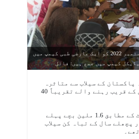
پاکستان کے صوبہ سندھ کے ضلع دادو میں 27 ستمبر 2022 کو ایک عارضی طبی کیمپ میں
یڈیکل کیمپ میں جمع ہیں: فائل
 پاکستان کے سیلاب سے متاثرہ
اضلاع میں آلودہ اور ٹھہرے ہوئے پانی کے قریب رہنے والے تقریباً 40
اقوام متحدہ کے بچوں کے فنڈ کی رپورٹ کے مطابق 1.6 ملین بچے پہلے
 پچھلے سال کے تباہ کن سیلاب