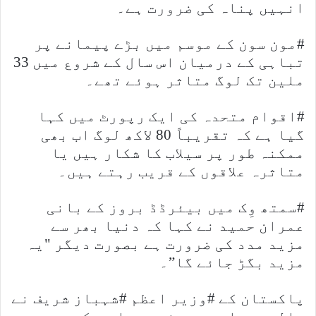
انہیں پناہ کی ضرورت ہے۔
#مون سون کے موسم میں بڑے پیمانے پر
تباہی کے درمیان اس سال کے شروع میں 33
ملین تک لوگ متاثر ہوئے تھے۔
#اقوام متحدہ کی ایک رپورٹ میں کہا
گیا ہے کہ تقریباً 80 لاکھ لوگ اب بھی
ممکنہ طور پر سیلاب کا شکار ہیں یا
متاثرہ علاقوں کے قریب رہتے ہیں۔
#سمتھ وِک میں بیئرڈڈ بروز کے بانی
عمران حمید نے کہا کہ دنیا بھر سے
مزید مدد کی ضرورت ہے بصورت دیگر "یہ
مزید بگڑ جائے گا”۔
پاکستان کے #وزیر اعظم #شہباز شریف نے