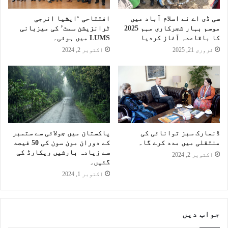
سی ڈی اے نے اسلام آباد میں
افتتاحی ‘ایشیا انرجی
موسم بہار شجرکاری مہم 2025
ٹرانزیشن سمٹ’ کی میزبانی
کا باقاعدہ آغاز کردیا
LUMS میں ہوئی۔
فروری 21, 2025
اکتوبر 2, 2024
ڈنمارک سبز توانائی کی
پاکستان میں جولائی سے ستمبر
منتقلی میں مدد کرے گا۔
کے دوران مون سون کی 50 فیصد
سے زیادہ بارشیں ریکارڈ کی
اکتوبر 2, 2024
گئیں۔
اکتوبر 1, 2024
جواب دیں