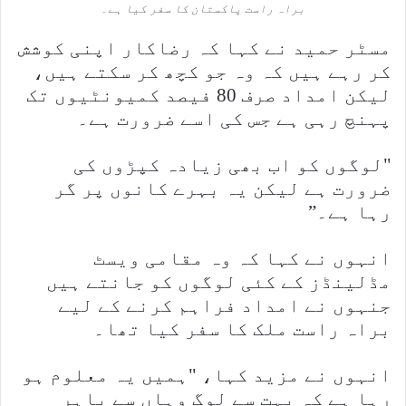
براہ راست پاکستان کا سفر کیا ہے۔
مسٹر حمید نے کہا کہ رضاکار اپنی کوشش
کر رہے ہیں کہ وہ جو کچھ کر سکتے ہیں،
لیکن امداد صرف 80 فیصد کمیونٹیوں تک
پہنچ رہی ہے جس کی اسے ضرورت ہے۔
"لوگوں کو اب بھی زیادہ کپڑوں کی
ضرورت ہے لیکن یہ بہرے کانوں پر گر
رہا ہے۔”
انہوں نے کہا کہ وہ مقامی ویسٹ
مڈلینڈز کے کئی لوگوں کو جانتے ہیں
جنہوں نے امداد فراہم کرنے کے لیے
براہ راست ملک کا سفر کیا تھا۔
انہوں نے مزید کہا، "ہمیں یہ معلوم ہو
رہا ہے کہ بہت سے لوگ وہاں سے باہر