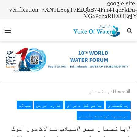
google-site-
verification=7XNTL8ogT7EzQbB74Pm4TqcFkDu-
VGaPdhaRHXOEgjY
nu
Search
for
Home
/
پاکستان
پاکستان
پانی کا بحران
تازہ ترین
سیلاب
موسمیاتی تبدیلیاں
#پاکستان میں #سیلاب سے لاکھوں لوگ