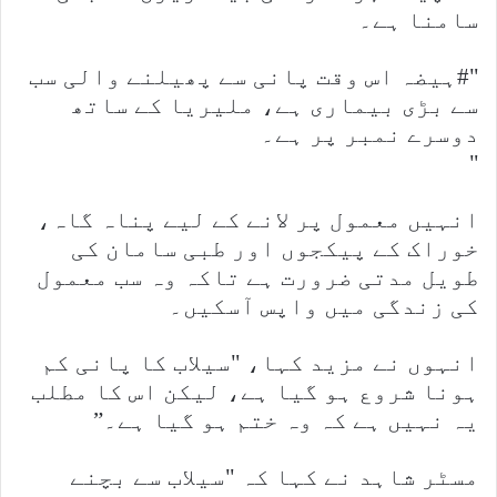
سامنا ہے۔
"#ہیضہ اس وقت پانی سے پھیلنے والی سب
سے بڑی بیماری ہے، ملیریا کے ساتھ
دوسرے نمبر پر ہے۔
"
انہیں معمول پر لانے کے لیے پناہ گاہ،
خوراک کے پیکجوں اور طبی سامان کی
طویل مدتی ضرورت ہے تاکہ وہ سب معمول
کی زندگی میں واپس آسکیں۔
انہوں نے مزید کہا، "سیلاب کا پانی کم
ہونا شروع ہو گیا ہے، لیکن اس کا مطلب
یہ نہیں ہے کہ وہ ختم ہو گیا ہے۔”
مسٹر شاہد نے کہا کہ "سیلاب سے بچنے