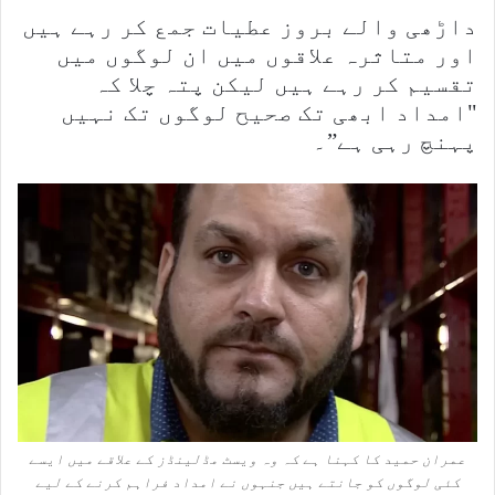
داڑھی والے بروز عطیات جمع کر رہے ہیں
اور متاثرہ علاقوں میں ان لوگوں میں
تقسیم کر رہے ہیں لیکن پتہ چلا کہ
"امداد ابھی تک صحیح لوگوں تک نہیں
پہنچ رہی ہے”۔
عمران حمید کا کہنا ہے کہ وہ ویسٹ مڈلینڈز کے علاقے میں ایسے
کئی لوگوں کو جانتے ہیں جنہوں نے امداد فراہم کرنے کے لیے