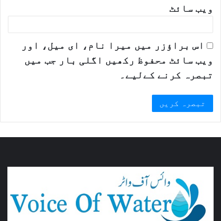
ویب‌ سائٹ
اس براؤزر میں میرا نام، ای میل، اور
ویب سائٹ محفوظ رکھیں اگلی بار جب میں
تبصرہ کرنے کےلیے۔