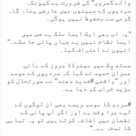
والے گھروں” کی ضرورت ہے کیونکہ
سردیوں کے مہینوں میں عارضی پناہ گاہ
گرمی سے محفوظ نہیں ہوگی۔
"یہ اب بھی ایک ایسا ملک ہے جس میں
ایسا نظام نہیں ہے جہاں پانی جا سکے۔”
انہوں نے اعتراف کیا۔
سمتھ وِک میں بیئرڈڈ بروز کے بانی
عمران حمید نے کہا کہ سردیوں کے موسم
اور "واقعی #شدید دھند” نے صورتحال کو
مزید خراب کر دیا ہے۔
#سردی کا موسم ویسے بھی ان لوگوں کے
لیے برا وقت ہے اور اگر آپ پانی کے
نقصان میں اضافہ کرتے ہیں تو یہ تباہی
کا نسخہ ہے۔”