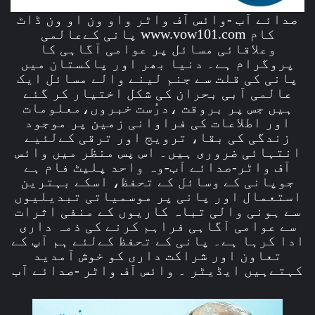
صدائے آب -وائس آف واٹر واو ون او ون ڈاٹ
کام www.vow101.com پانی کےعالمی
وعلاقائی مسائل پر عوامی آگاہی کا
پروگرام ہے۔ دنیا بھر اور پاکستان میں
پانی کی قلت سے جنم لینے والے مسائل ایک
عالمی آبی بحران کی شکل اختیار کر گئے
ہیں جس پر بروقت ،درُست خبروں،معلومات
اور اطلاعات کی فراوانی زمین پر موجود
زندگی کی بقا، ترویج اور ترقی کےلئیے
انتہائی ضروری ہیں۔ اس پس منظر میں وائس
آف واٹر-صدائے آب-وہ واحد پلیٹ فام ہے
جوپانی کے وسائل کے تحفظ، اسکے بہترین
استعمال اور پانی پر موسمیاتی تبدیلیوں
سے ہونی والی تباہ کاریوں کے منفی اثرات
سے عوامی آگاہی فراہم کرنے کی ذمہ داری
ادا کرہا ہے۔ پانی کے تحفظ کےلئے ہم آپ کے
تعاون اور شراکت داری کو خوش آمدید
کہتےہیں ایڈیٹر ۔ وائس آف واٹر -صدائے آب