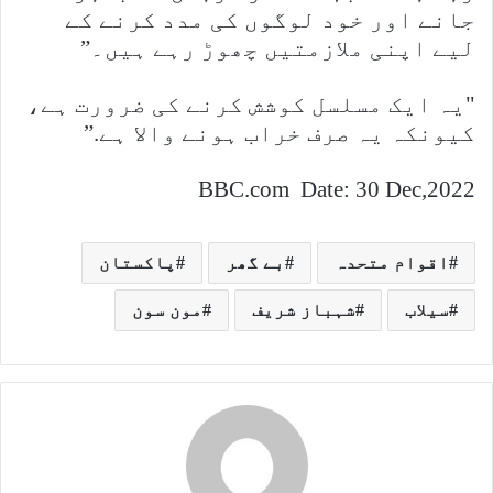
جانے اور خود لوگوں کی مدد کرنے کے
لیے اپنی ملازمتیں چھوڑ رہے ہیں۔”
"یہ ایک مسلسل کوشش کرنے کی ضرورت ہے،
کیونکہ یہ صرف خراب ہونے والا ہے.”
BBC.com Date: 30 Dec,2022
اقوام متحدہ
بے گھر
پاکستان
سیلاب
شہباز شریف
مون سون