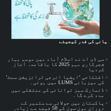
پانی کی قدر کیجیئے
سی ڈی اے نے اسلام آباد میں موسم بہار
شجرکاری مہم 2025 کا باقاعدہ آغاز
کردیا
افتتاحی ‘ایشیا انرجی ٹرانزیشن سمٹ’
کی میزبانی LUMS میں ہوئی۔
ڈنمارک سبز توانائی کی منتقلی میں
مدد کرے گا۔
پاکستان میں جولائی سے ستمبر کے
دوران مون سون کی 50 فیصد سے زیادہ