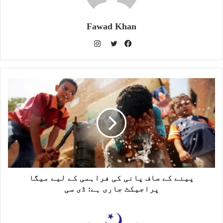
Fawad Khan
I
n
T
F
s
w
a
t
i
c
a
t
e
g
t
b
r
e
o
a
r
o
m
k
پینے کے صاف پانی کی فراہمی کے لیے میگا
پراجیکٹ جاری ہے: ڈی سی