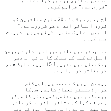
عالمی برادری پر زور دیا ہے کہ وہ
"فوری مدد” فراہم کرے۔
آج بھی، سیلاب کے 20 ملین متاثرین کو
فوری انسانی امداد کی ضرورت ہے،”
انہوں نے ایک حالیہ ٹیلی ویژن نشریات
میں کہا۔
مانچسٹر میں قائم خیراتی ادارے ہیومن
اپیل نے کہا کہ سیلاب کا پانی اب بھی
پاکستان میں تقریباً 15 میں سے ایک شخص
کو متاثر کر رہا ہے۔
ہیومن اپیل کے خصوصی پراجیکٹس
کوآرڈینیٹر نعمان شاہد، جس کا
برمنگھم میں مقامی کمیونٹی کا مرکز
ہے، نے کہا کہ متاثرہ افراد کو پانی
سے پیدا ہونے والی بیماریوں کا بھی