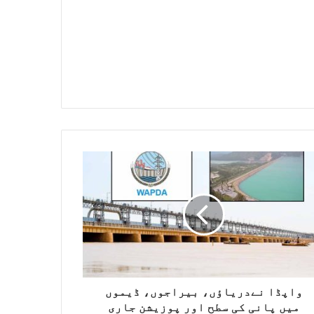
واپڈا نےدریاؤں، بیراجوں، ڈیموں
میں پانی کی سطح اور پوزیشن جاری