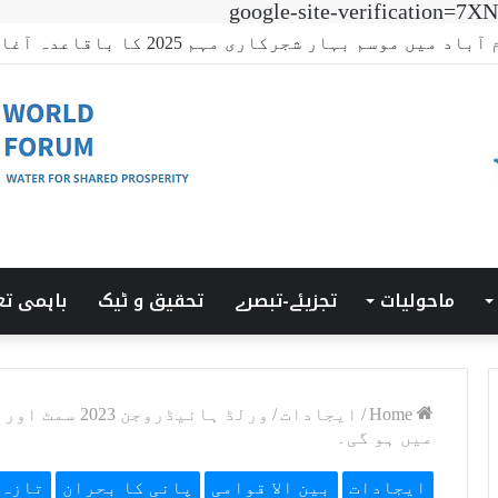
google-site-verificatio
 ٹرانزیشن سمٹ’ کی میزبانی LUMS میں ہوئی۔
ماحولیات
تجزیئے-تبصرے
تحقیق و ٹیک
باہمی تع
Home
/
ایجادات
/
میں ہو گی۔
ایجادات
بین الا قوامی
پانی کا بحران
تازہ 