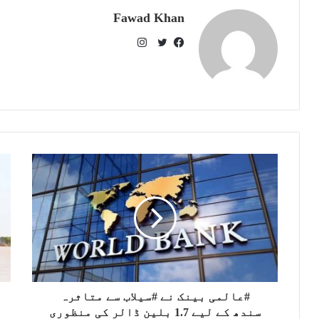
Fawad Khan
I
n
T
F
s
w
a
t
i
c
a
t
e
g
t
b
r
e
o
a
r
o
m
k
#عالمی بینک نے #سیلاب سے متاثرہ
سندھ کے لیے 1.7 بلین ڈالر کی منظوری