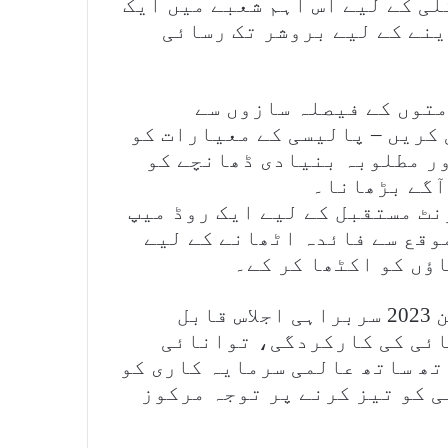
ی کے لیے اس اہم شعبے میں ایک
ینے کے لیے بروشر تک رسائی
متوں کے فیصلہ سازوں سے
کریں – پالیسی کے معیارات کو
ور مطلوبہ بنیادی ڈھانچے کو
آگے بڑھانا۔
آں، ورلڈ ہائیڈروجن 2023 ایونٹ مستقبل کے لیے ایک روڈ میپ
موقع سے فائدہ اٹھانے کے لیے
ؤں کو اکٹھا کر کے۔
منتظمین نے بتایا کہ ورلڈ ہائیڈروجن 2023 سربراہی اجلاس قابل
ائی کی کارکردگی، توانائی
تھ ساتھ عالمی سرمایہ کاری کو
 کو تیز کرنے پر توجہ مرکوز