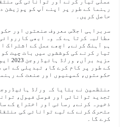
عملی تیار کرنے اور توانائی کی منتقل
رہنما کے طور پر اپنے آپ کو پوزیشن د
حاصل کریں۔
سربراہی اجلاس معروف صنعتوں اور حکو
مطالبہ کرتا ہے کہ وہ ابھی کارروائی 
ہم آہنگ کرنے، اچھے عمل کے اشتراک ا
تیار کرنے کی کوششوں میں بات چیت کو 
مزید بر
کے طور پر کام کرے گا، تبدیلی کے اس 
حکومتوں، کمپنیوں اور صنعت کے رہنما
تجدید توانائی اور فوسل فیول، توان
ذخیرہ کرنے، رسائی اور اختراع کے سا
متحرک کرنے کے لیے توانائی کی منتقلی
کرے گا۔