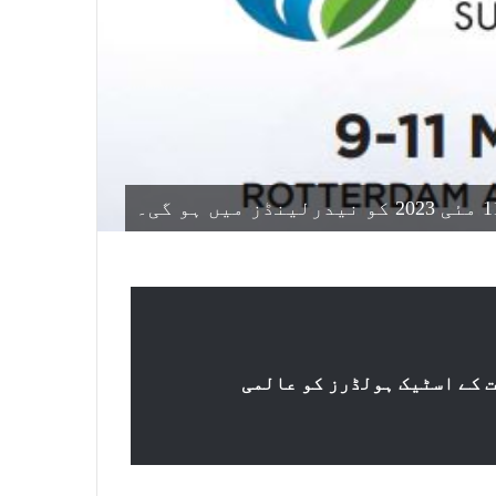
 کے اسٹیک ہولڈرز کو عالمی