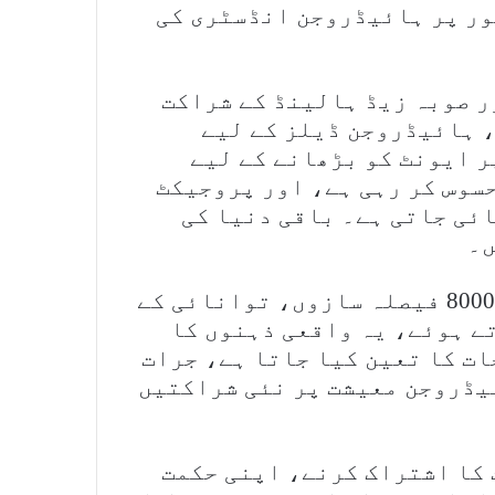
ور پر ہائیڈروجن انڈسٹری کی
ر صوبہ زیڈ ہالینڈ کے شراکت
 ہائیڈروجن ڈیلز کے لیے
ر ایونٹ کو بڑھانے کے لیے
سوس کر رہی ہے، اور پروجیکٹ
ئی جاتی ہے۔ باقی دنیا کی
ں۔
حکام نے کہا کہ 100 سے زائد ممالک کے 8000 فیصلہ سازوں، توانائی کے
ے ہوئے، یہ واقعی ذہنوں کا
ت کا تعین کیا جاتا ہے، جرات
ئیڈروجن معیشت پر نئی شراکتیں
 کا اشتراک کرنے، اپنی حکمت