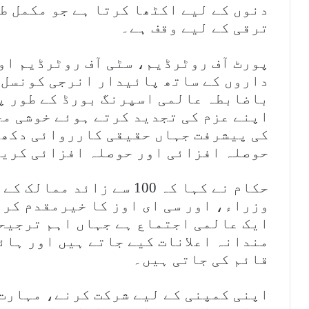
دنوں کے لیے اکٹھا کرتا ہے جو مکمل ط
ترقی کے لیے وقف ہے۔
پورٹ آف روٹرڈیم، سٹی آف روٹرڈیم او
داروں کے ساتھ پائیدار انرجی کونسل،
باضابطہ عالمی اسپرنگ بورڈ کے طور پ
اپنے عزم کی تجدید کرتے ہوئے خوشی مح
کی پیشرفت جہاں حقیقی کارروائی دکھا
حوصلہ افزائی اور حوصلہ افزائی کری
وزراء، اور سی ای اوز کا خیرمقدم کرت
ایک عالمی اجتماع ہے جہاں اہم ترجیحا
مندانہ اعلانات کیے جاتے ہیں اور ہا
قائم کی جاتی ہیں۔
اپنی کمپنی کے لیے شرکت کرنے، مہارت