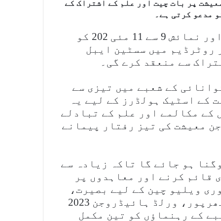
یشت پر بات چیت اور علم کے اشتراک کے
و مدعو کرتی ہے۔
روٹرڈیم: عالمی ہائیڈروجن 2023 سمٹ اور نمائش 9 سے 11 مئی 202 کو
 روٹرڈیم میں سسٹین ایبل
تراک سے منعقد کرے گی۔
وانائی کے شعبے میں تیزی سے
 کے اسٹیک ہولڈرز کے لیے یہ
 کے مکالمے اور علم کے تبادلے
ن معیشت کی تیز رفتار پیمانے
ٹ سائز میں دوگنا ہو جائے گا تاکہ زیادہ سے
 قائم کرنے اور معاہدوں پر
ری ویلیو چین کے لیے بصیرت،
شوکیسز اور نیٹ ورکنگ سرگرمیوں سے بھرپور، ورلڈ ہائیڈروجن 2023
بے کے رہنماؤں کو تین مکمل