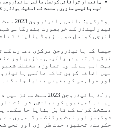
پائیدار توانائی کونسل عالمی ہائیڈروجن مع
لیے پالیسی سازوں، صنعت کے اسٹیک ہولڈرز ک
نیدرلینڈز کے خوبصورت بندرگاہی شہر
انرجی کونسل صوبہ زیوڈ ہالینڈ کے اش
جیسا کہ ہائیڈروجن مرکزی دھارے کے ت
ترقی کرتا ہے، پالیسی سازوں اور صنعت
بہت اہم ہے کہ وہ تعاون، مختلف شعبوں
میں اضافہ کریں تاکہ عالمی ہائیڈروج
اور فراہمی کو یقینی بنایا جا سکے۔
ورلڈ ہائیڈروجن 2023 سم
زیادہ کمپنیوں کو نمائش، شراکت داری
دستخط کرنے کے قابل بنایا جا سکے۔ پو
حکومت، تحقیق، جدت طرازی اور نجی شع