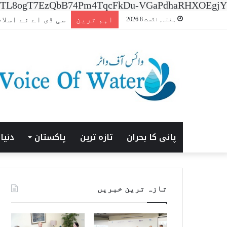
n=7XNTL8ogT7EzQbB74Pm4TqcFkDu-VGaPdhaRHXOEgjY
اہم ترین
افتتاحی ‘ایشیا انرجی
ہفتہ, اگست 8 2026
پانی کا بحران
تازہ ترین
پاکستان
دنیا
تازہ ترین خبریں