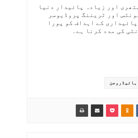
نسل (SEC) ایک صاف ستھری اور زیادہ پائیدار دنیا
ونٹس اور ٹریننگ پروڈیوسر
اور پائیداری کے اہداف کو پورا
ٹی کی مدد کرنا ہے۔
ہائیڈروجن
Print
Share via Email
Pocket
Odnoklassniki
VKontakte