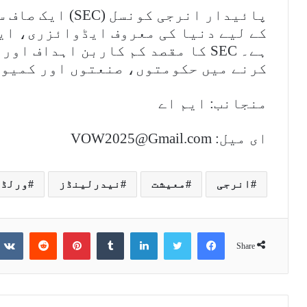
پائیدار انرجی کو
کے لیے دنیا کی معروف ایڈوائزری، ای
ہے۔ SEC کا مقصد کم کاربن اہداف 
کرنے میں حکومتوں، صنعتوں اور کمیون
منجانب: ایم اے
ای میل: VOW2025@Gmail.com
انرجی
معیشت
نیدرلینڈز
ورلڈ 
Reddit
Pinterest
Tumblr
LinkedIn
Twitter
Facebook
Share