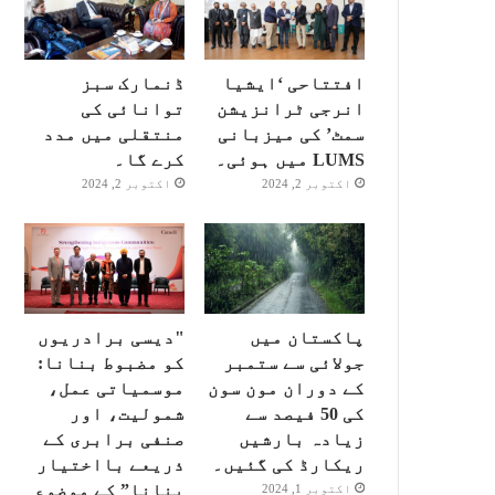
افتتاحی ‘ایشیا
ڈنمارک سبز
انرجی ٹرانزیشن
توانائی کی
سمٹ’ کی میزبانی
منتقلی میں مدد
LUMS میں ہوئی۔
کرے گا۔
اکتوبر 2, 2024
اکتوبر 2, 2024
پاکستان میں
"دیسی برادریوں
جولائی سے ستمبر
کو مضبوط بنانا:
کے دوران مون سون
موسمیاتی عمل،
کی 50 فیصد سے
شمولیت، اور
زیادہ بارشیں
صنفی برابری کے
ریکارڈ کی گئیں۔
ذریعے بااختیار
بنانا” کے موضوع
اکتوبر 1, 2024