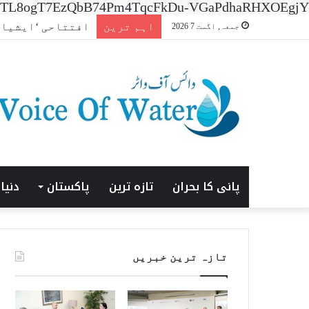
n=7XNTL8ogT7EzQbB74Pm4TqcFkDu-VGaPdhaRHXOEgjY
اہم ترین
افتتاحی ‘ایشیا انرجی
جمعہ, اگست 7 2026
پانی کا بحران
تازہ ترین
پاکستان
دنیا
تازہ ترین خبریں