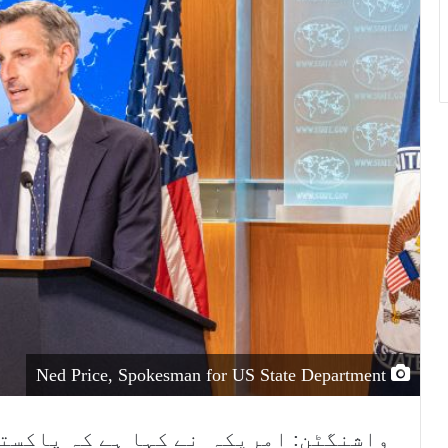
i
l
Ned Price, Spokesman for US State Department
واشنگٹن: امریکہ نے کہا ہے کہ پاکستا