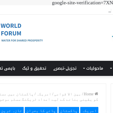
google-site-verificatio
 ٹرانزیشن سمٹ’ کی میزبانی LUMS میں ہوئی۔
ماحولیات
تجزیئے-تبصرے
تحقیق و ٹیک
باہمی تع
Home
/
بین الا قوامی
/
امریکہ
/
پاکستان میں مست
کو یقینی بنانے کے لیے امداد ٹریکنگ سسٹم موجو
امریکہ
پاکستان
پانی کا بحران
تازہ ترین