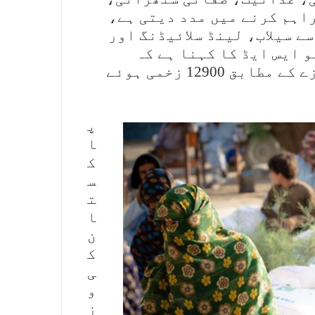
اہم کرنے میں مدد دیتی ہے،
ے سیلاب، لینڈ سلائیڈنگ اور
 ایس ایڈ کا کہنا ہے کہ
تقریبا 1600 افراد ہلاک اور ایک اندازے کے مطابق 12900 زخمی ہوئے
پ
ا
ک
س
ت
ا
ن
ک
ی
و
ز