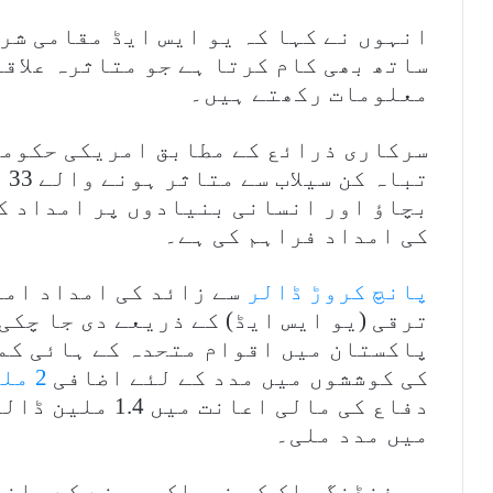
انہوں نے کہا کہ یو ایس ایڈ مقامی شر
ساتھ بھی کام کرتا ہے جو متاثرہ علاق
معلومات رکھتے ہیں۔
سرکاری ذرائع کے مطابق امریکی حکومت
تب
کی امداد فراہم کی ہے۔
پانچ کروڑ ڈالر
سے زائد کی امداد امر
ترقی (یو ایس ایڈ) کے ذریعے دی جا چکی
پاکستان میں اقوام متحدہ کے ہائی کم
کی کوششوں میں مدد کے لئے اضافی
2 ملین ڈالر
دفاع کی مالی اعا
میں مدد ملی۔
یہ فنڈنگ ملک کو خوراک، پینے کے پان