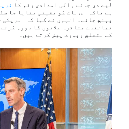
لیے دی جانے والی امدادی رقم کا
ٹریک
ہے تاکہ اس بات کو یقینی بنایا جا سک
پہنچ جائے۔ انہوں نے کہا کہ امریکی 
نمائندے متاثرہ علاقوں کا دورہ کرتے
کے متعلق رپورٹ پیش کرتے ہیں۔