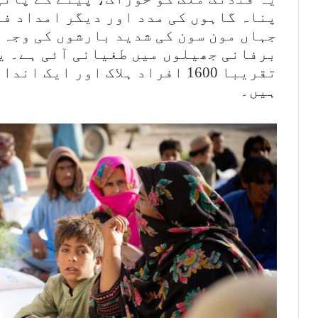
پناہ گاہوں کی مدد اور دیگر امداد فر
جہاں مون سون کی شدید بارشوں کی وجہ س
برفانی جھیلوں میں طغیانی آئی ہے۔ یو
ہیں۔