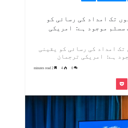
ں تک امداد کی رسائی کو
 سسٹم موجود ہے: امریکی
تک امداد کی رسائی کو یقینی
ود ہے: امریکی ترجمان
2 minutes read
4
0
Pocket