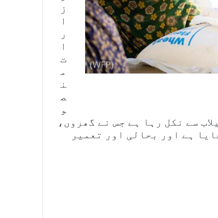
ز
ا
ر
ا
ت
م
ن
ص
و
اب سے نکل رہا ہے جس نے گھروں،
ایا ہے اور بحالی اور تعمیر