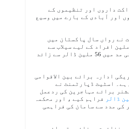
اکت داروں اور تنظیموں کے
وں اور آبادی کے بارے میں وسیع
 نے رواں سال پاکستان میں
اہ کن سیلاب سے متاثر ہونے والے 33 ملین افراد کے لیے سیلاب سے
بچاؤ اور انسانی بنیادوں پر امداد کی مد میں 56 ملین ڈالر سے زائد
یکی ادارہ برائے بین الاقوامی
 ہے۔ اسٹیٹ ڈپارٹمنٹ نے
شنر برائے مہاجرین کی ردعمل
فراہم کیے ، اور محکمہ
نت میں 1.4 ملین ڈالر کی مدد سے سامان کی فراہمی
ی، غذائیت، صفائی ستھرائی،