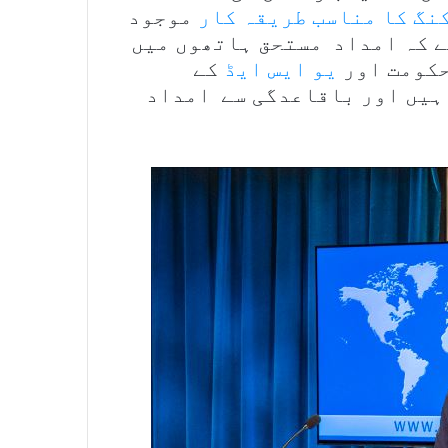
نگ کا مناسب طریقہ کار
موجود
ے کہ امداد مستحق ہاتھوں میں
حکومت اور
یو ایس ایڈ
کے
 ہیں اور باقاعدگی سے امداد