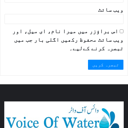
ویب‌ سائٹ
اس براؤزر میں میرا نام، ای میل، اور
ویب سائٹ محفوظ رکھیں اگلی بار جب میں
تبصرہ کرنے کےلیے۔