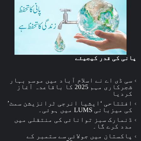
پانی کی قدر کیجیئے
سی ڈی اے نے اسلام آباد میں موسم بہار
شجرکاری مہم 2025 کا باقاعدہ آغاز
کردیا
افتتاحی ‘ایشیا انرجی ٹرانزیشن سمٹ’
کی میزبانی LUMS میں ہوئی۔
ڈنمارک سبز توانائی کی منتقلی میں
مدد کرے گا۔
پاکستان میں جولائی سے ستمبر کے