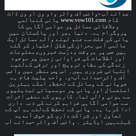
صدائے آب -وائس آف واٹر واو ون او ون ڈاٹ
کام www.vow101.com پانی کےعالمی
وعلاقائی مسائل پر عوامی آگاہی کا
پروگرام ہے۔ دنیا بھر اور پاکستان میں
پانی کی قلت سے جنم لینے والے مسائل ایک
عالمی آبی بحران کی شکل اختیار کر گئے
ہیں جس پر بروقت ،درُست خبروں،معلومات
اور اطلاعات کی فراوانی زمین پر موجود
زندگی کی بقا، ترویج اور ترقی کےلئیے
انتہائی ضروری ہیں۔ اس پس منظر میں وائس
آف واٹر-صدائے آب-وہ واحد پلیٹ فام ہے
جوپانی کے وسائل کے تحفظ، اسکے بہترین
استعمال اور پانی پر موسمیاتی تبدیلیوں
سے ہونی والی تباہ کاریوں کے منفی اثرات
سے عوامی آگاہی فراہم کرنے کی ذمہ داری
ادا کرہا ہے۔ پانی کے تحفظ کےلئے ہم آپ کے
تعاون اور شراکت داری کو خوش آمدید
کہتےہیں ایڈیٹر ۔ وائس آف واٹر -صدائے آب