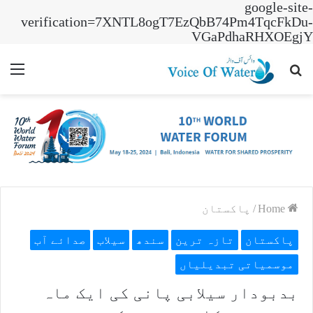
google-site-
verification=7XNTL8ogT7EzQbB74Pm4TqcFkDu-
VGaPdhaRHXOEgjY
nu
Search
for
Home
/
پاکستان
پاکستان
تازہ ترین
سندھ
سیلاب
صدائے آب
موسمیاتی تبدیلیاں
بدبودار سیلابی پانی کی ایک ماہ