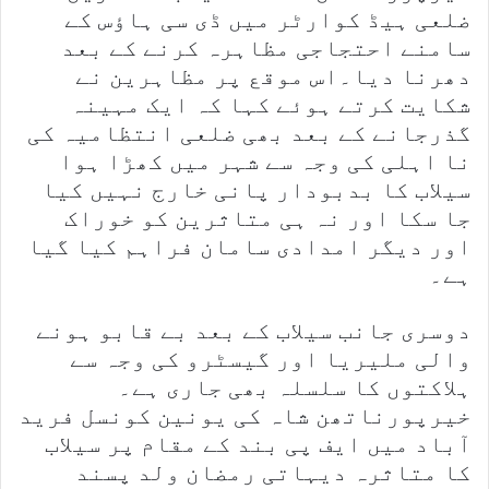
ضلعی ہیڈ کوارٹر میں ڈی سی ہاؤس کے
سامنے احتجاجی مظاہرہ کرنے کے بعد
دھرنا دیا۔اس موقع پر مظاہرین نے
شکایت کرتے ہوئے کہا کہ ایک مہینہ
گذرجانے کے بعد بھی ضلعی انتظامیہ کی
نا اہلی کی وجہ سے شہر میں کھڑا ہوا
سیلاب کا بدبودار پانی خارج نہیں کیا
جا سکا اور نہ ہی متاثرین کو خوراک
اور دیگر امدادی سامان فراہم کیا گیا
ہے۔
دوسری جانب سیلاب کے بعد بے قابو ہونے
والی ملیریا اور گیسٹرو کی وجہ سے
ہلاکتوں کا سلسلہ بھی جاری ہے۔
خیرپورناتھن شاہ کی یونین کونسل فرید
آباد میں ایف پی بند کے مقام پر سیلاب
کا متاثرہ دیہاتی رمضان ولد پسند