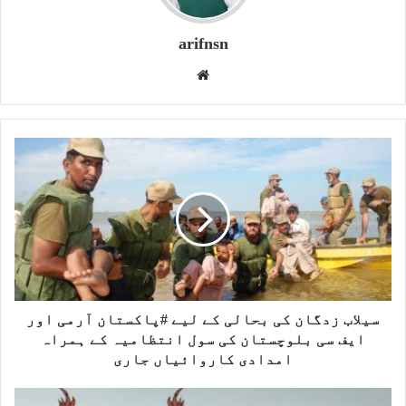
arifnsn
W
e
b
s
i
t
e
سیلاب زدگان کی بحالی کے لیے #پاکستان آرمی اور
ایف سی بلوچستان کی سول انتظامیہ کے ہمراہ
امدادی کاروائیاں جاری