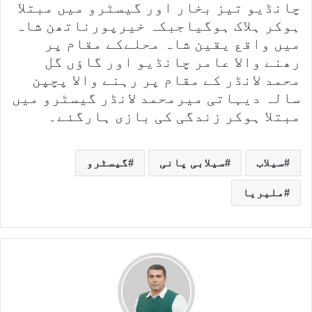
چانڈیو تیز بخار اور گیسٹرو میں مبتلا
ہوکر ہلاک ہوگیاجبکہ خیرپورناتھن شاہ
میں واقع یقین شاہ محلےکے مقام پر
رھنے والا عامر چانڈیو اور گاؤں گل
محمد لانڈر کے مقام پر رہنے والا پچپن
سالہ دیہاتی میرمحمد لانڈر گیسٹرو میں
مبتلا ہوکر زندگی کی بازی ہارگئے۔
سیلاب
سیلابی پانی
گیسٹرو
ملیریا