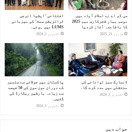
سی ڈی اے نے اسلام آباد میں
افتتاحی ‘ایشیا انرجی
موسم بہار شجرکاری مہم 2025
ٹرانزیشن سمٹ’ کی میزبانی
کا باقاعدہ آغاز کردیا
LUMS میں ہوئی۔
فروری 21, 2025
اکتوبر 2, 2024
ڈنمارک سبز توانائی کی
پاکستان میں جولائی سے ستمبر
منتقلی میں مدد کرے گا۔
کے دوران مون سون کی 50 فیصد
سے زیادہ بارشیں ریکارڈ کی
اکتوبر 2, 2024
گئیں۔
اکتوبر 1, 2024
جواب دیں