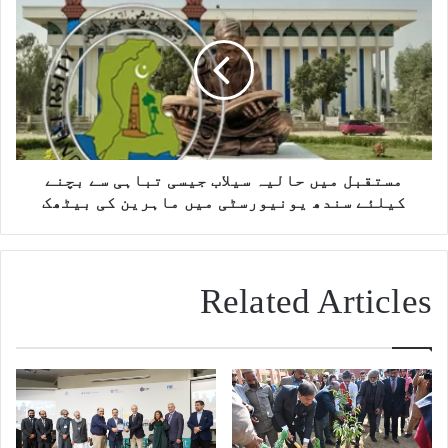
مستقبل میں حالیہ سیلاب جیسی تباہی سے بچنے
کیلئے سندھ یونیورسٹی میں ماہرین کی بیٹھک
Related Articles