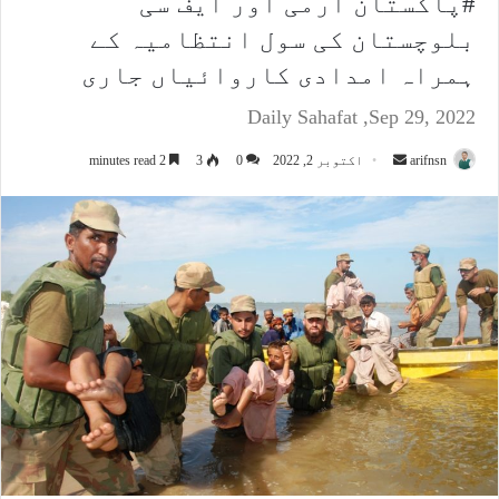
#پاکستان آرمی اور ایف سی
بلوچستان کی سول انتظامیہ کے
ہمراہ امدادی کاروائیاں جاری
Daily Sahafat ,Sep 29, 2022
arifnsn
S
اکتوبر 2, 2022
0
3
2 minutes read
e
n
d
a
n
e
m
a
i
l