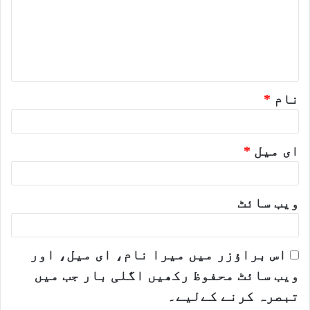
ر
ہ
*
نام
*
ای میل
*
ویب‌ سائٹ
اس براؤزر میں میرا نام، ای میل، اور
ویب سائٹ محفوظ رکھیں اگلی بار جب میں
تبصرہ کرنے کےلیے۔