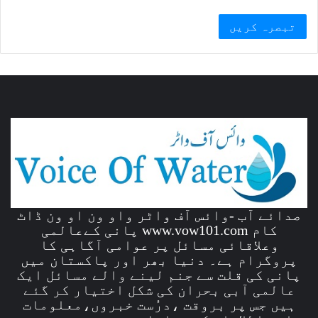
صدائے آب -وائس آف واٹر واو ون او ون ڈاٹ
کام www.vow101.com پانی کےعالمی
وعلاقائی مسائل پر عوامی آگاہی کا
پروگرام ہے۔ دنیا بھر اور پاکستان میں
پانی کی قلت سے جنم لینے والے مسائل ایک
عالمی آبی بحران کی شکل اختیار کر گئے
ہیں جس پر بروقت ،درُست خبروں،معلومات