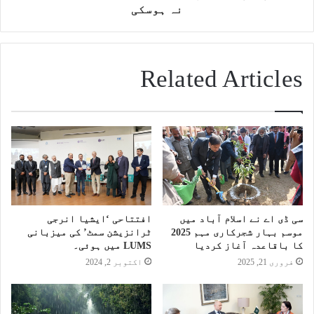
نہ ہوسکی
Related Articles
سی ڈی اے نے اسلام آباد میں
افتتاحی ‘ایشیا انرجی
موسم بہار شجرکاری مہم 2025
ٹرانزیشن سمٹ’ کی میزبانی
کا باقاعدہ آغاز کردیا
LUMS میں ہوئی۔
فروری 21, 2025
اکتوبر 2, 2024