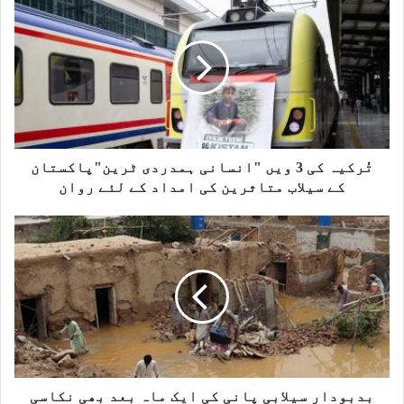
i
t
e
تُرکیہ کی 3 ویں "انسانی ہمدردی ٹرین"پاکستان
کے سیلاب متاثرین کی امداد کے لئے روان
بدبودار سیلابی پانی کی ایک ماہ بعد بھی نکاسی