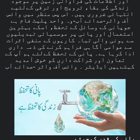
اور اطلاعات کی فراوانی زمین پر موجود
زندگی کی بقا، ترویج اور ترقی کےلئیے
انتہائی ضروری ہیں۔ اس پس منظر میں وائس
آف واٹر-صدائے آب-وہ واحد پلیٹ فام ہے
جوپانی کے وسائل کے تحفظ، اسکے بہترین
استعمال اور پانی پر موسمیاتی تبدیلیوں
سے ہونی والی تباہ کاریوں کے منفی اثرات
سے عوامی آگاہی فراہم کرنے کی ذمہ داری
ادا کرہا ہے۔ پانی کے تحفظ کےلئے ہم آپ کے
تعاون اور شراکت داری کو خوش آمدید
کہتےہیں ایڈیٹر ۔ وائس آف واٹر -صدائے آب
پانی کی قدر کیجیئے