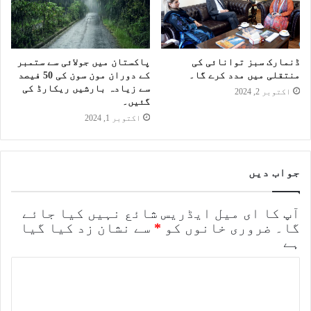
ڈنمارک سبز توانائی کی
پاکستان میں جولائی سے ستمبر
منتقلی میں مدد کرے گا۔
کے دوران مون سون کی 50 فیصد
سے زیادہ بارشیں ریکارڈ کی
اکتوبر 2, 2024
گئیں۔
اکتوبر 1, 2024
جواب دیں
آپ کا ای میل ایڈریس شائع نہیں کیا جائے
گا۔
ضروری خانوں کو
*
سے نشان زد کیا گیا
ہے
ت
ب
ص