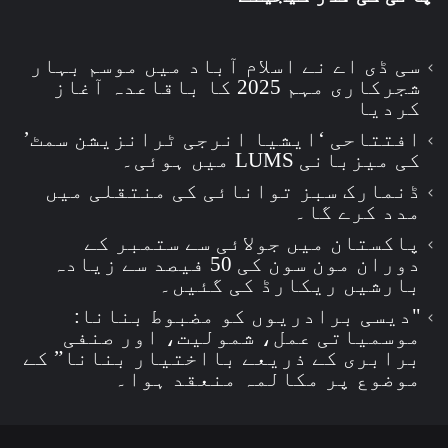
سی ڈی اے نے اسلام آباد میں موسم بہار
شجرکاری مہم 2025 کا باقاعدہ آغاز
کردیا
افتتاحی ‘ایشیا انرجی ٹرانزیشن سمٹ’
کی میزبانی LUMS میں ہوئی۔
ڈنمارک سبز توانائی کی منتقلی میں
مدد کرے گا۔
پاکستان میں جولائی سے ستمبر کے
دوران مون سون کی 50 فیصد سے زیادہ
بارشیں ریکارڈ کی گئیں۔
"دیسی برادریوں کو مضبوط بنانا:
موسمیاتی عمل، شمولیت، اور صنفی
برابری کے ذریعے بااختیار بنانا” کے
موضوع پر مکالمہ منعقد ہوا۔