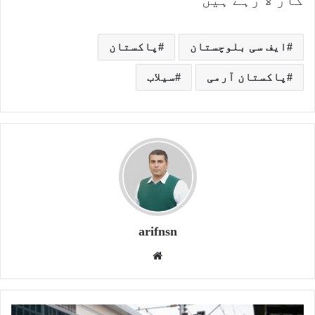
کار لا رہے ہیں
ایف سی بلوچستان
پاکستان
پاکستان آرمی
سیلاب
arifnsn
W
e
b
s