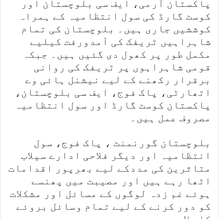
پاکستان آرمی، ایف سی بلوچستان اور
کوسٹ گارڈ کی سول انتظامیہ کے ہمراہ
کوششیں جاری ہیں۔ بلوچستان کی تمام
شاہراہیں ٹریفک کی آمدورفت کیلیے
مکمل طور پر کھول دی گئیں ہیں۔ جبکہ
قومی شاہراہوں پر ٹریفک کی روانی
برقرار رکھنے کے لیے نیشنل ہائی وے
اتھارٹی، پاک فوج، ایف سی بلوچستان،
پاکستان کوسٹ گارڈ اور سول انتظامیہ
مصروف عمل ہیں۔
بلوچستان گورنمنٹ ، پاک فوج، سول
انتظامیہ اور دیگر فلاحی ادارے سیلاب
متاثرین کی مددکے لیے بھرپور اقدامات
اٹھا رہے ہیں اور مصیبت میں پھنسے
ہوئے غم زدہ لوگوں کے مسائل اور مشکلات
کو دور کرنے کے لیے تمام وسائل بروئے