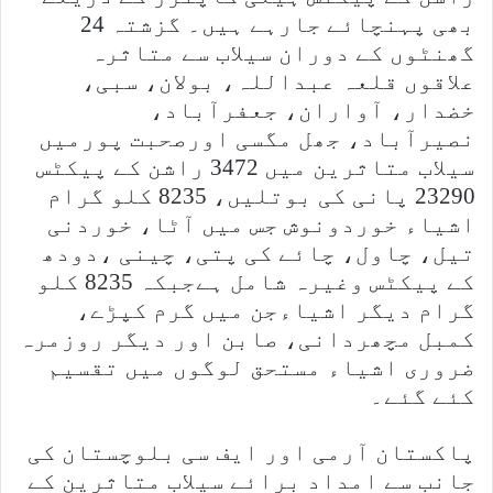
بھی پہنچائے جارہے ہیں۔ گزشتہ 24
گھنٹوں کے دوران سیلاب سے متاثرہ
علاقوں قلعہ عبداللہ، بولان، سبی،
خضدار، آواران، جعفرآباد،
نصیرآباد، جھل مگسی اورصحبت پورمیں
سیلاب متاثرین میں 3472 راشن کے پیکٹس
23290 پانی کی بوتلیں، 8235 کلو گرام
اشیاء خوردونوش جس میں آٹا، خوردنی
تیل، چاول، چائے کی پتی، چینی ،دودھ
کے پیکٹس وغیرہ شامل ہےجبکہ 8235 کلو
گرام دیگر اشیاءجن میں گرم کپڑے،
کمبل مچھردانی، صابن اور دیگر روزمرہ
ضروری اشیاء مستحق لوگوں میں تقسیم
کئے گئے۔
پاکستان آرمی اور ایف سی بلوچستان کی
جانب سے امداد برائے سیلاب متاثرین کے