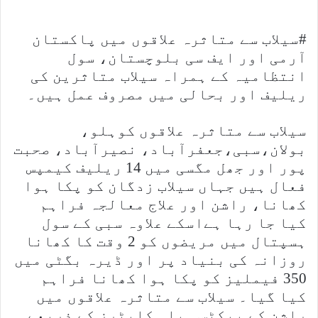
#سیلاب سے متاثرہ علاقوں میں پاکستان
آرمی اور ایف سی بلوچستان، سول
انتظامیہ کے ہمراہ سیلاب متاثرین کی
ریلیف اور بحالی میں مصروف عمل ہیں۔
سیلاب سے متاثرہ علاقوں کوہلو،
بولان،سبی،جعفرآباد، نصیرآباد، صحبت
پور اور جھل مگسی میں 14 ریلیف کیمپس
فعال ہیں جہاں سیلاب زدگان کو پکا ہوا
کھانا، راشن اور علاج معالجہ فراہم
کیا جا رہا ہےاسکے علاوہ سبی کے سول
ہسپتال میں مریضوں کو 2 وقت کا کھانا
روزانہ کی بنیاد پر اور ڈیرہ بگٹی میں
350 فیملیز کو پکا ہوا کھانا فراہم
کیا گیا۔ سیلاب سے متاثرہ علاقوں میں
راشن کے پیکٹس ہیلی کاپٹرز کے ذریعے