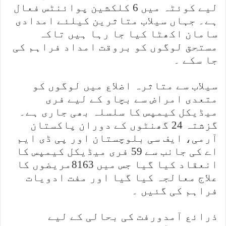
لیے کوئٹہ میں 6 کلکشین پوائنٹس فعال
ہے۔ جہاں سیلاب متاثرین کیلئے امدادی
سامان اکھٹا کیا جا رہا ہیں تاکہ
مستحق لوگوں کو بروقت امداد فراہم کی
جا سکے ۔
سیلاب سے متاثرہ اضلاع میں لوگوں کو
متعدی امراض سے بچاو کے لیے فری
میڈیکل کیمپس کا سلسلہ بھی جاری ہے۔
گزشتہ 24 گھنٹوں کے دوران پاکستان
آرمی، ایف سی بلوچستان اور پی ڈی ایم
اے کی جانب سے 59 فری میڈیکل کیمپس کا
انعقاد کیا گیا جس میں 8163مریضوں کا
علاج معالجہ کیا گیا اور مفت ادویات
فراہم کی گئیں ۔
ذرائع آمدورفت کی بحالی کے لیے