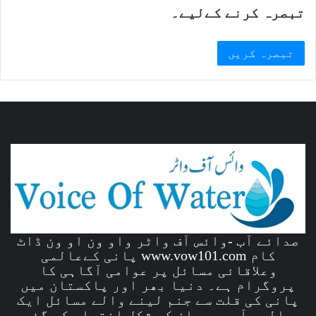
تبصرہ کرنے کےلیے۔
صدائے آب -وائس آف واٹر واو ون او ون ڈاٹ
کام www.vow101.com پانی کےعالمی
وعلاقائی مسائل پر عوامی آگاہی کا
پروگرام ہے۔ دنیا بھر اور پاکستان میں
پانی کی قلت سے جنم لینے والے مسائل ایک
عالمی آبی بحران کی شکل اختیار کر گئے