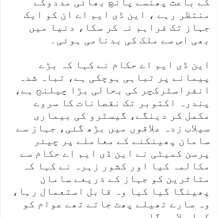
کے باعث پھنسے پانچ بھائی مددوکے
منتظر رہے ، این ڈی ایم اے ان کو ایک
جہاز تک فراہم نہ کر سکا، دنیا میں
بھی اس سے ملک کی بدنامی ہوئی۔
این ڈی ایم اے حکام نے کہا کہ بڑے
پیمانے پر تباہی ہوچکی ہے، تباہ شدہ
انفراسٹرکچر کی بحالی بڑا چیلنج ہے،
پندرہ اکتوبر تک نقصانات کا سروے
مکمل کر دینگے، گیسٹرو کی بیماری
سیلاب زدہ علاقوں میں بڑھ گئی، جہاز سے
سامان پھینکنے کے معاملے پر چیئر
پرسن کمیٹی نے این ڈی ایم اے حکام سے
مکالمہ کیا اور کشور زہرہ نے کہا کہ
متاثرین کو جہاز کے ذریعے سامان
پھینگا گیا کیا وہ قابل استعمال رہا،
وہ سارے تھیلے پھٹ جاتے تھے عوام کو
کیا ملا ہوگا۔