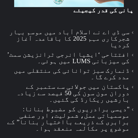
پانی کی قدر کیجیئے
سی ڈی اے نے اسلام آباد میں موسم بہار
شجرکاری مہم 2025 کا باقاعدہ آغاز
کردیا
افتتاحی ‘ایشیا انرجی ٹرانزیشن سمٹ’
کی میزبانی LUMS میں ہوئی۔
ڈنمارک سبز توانائی کی منتقلی میں
مدد کرے گا۔
پاکستان میں جولائی سے ستمبر کے
دوران مون سون کی 50 فیصد سے زیادہ
بارشیں ریکارڈ کی گئیں۔
"دیسی برادریوں کو مضبوط بنانا:
موسمیاتی عمل، شمولیت، اور صنفی
برابری کے ذریعے بااختیار بنانا” کے
موضوع پر مکالمہ منعقد ہوا۔