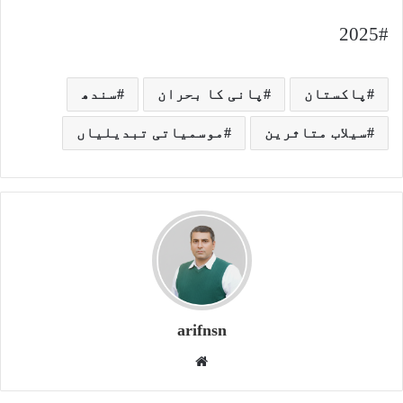
2025#
پاکستان
پانی کا بحران
سندھ
سیلاب متاثرین
موسمیاتی تبدیلیاں
arifnsn
W
e