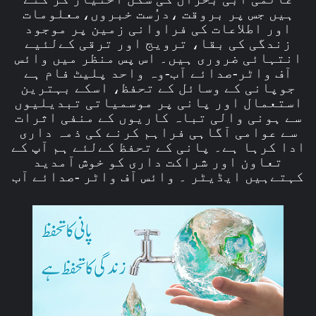
ہیں جس پر بروقت ،درُست خبروں،معلومات
اور اطلاعات کی فراوانی زمین پر موجود
زندگی کی بقا، ترویج اور ترقی کےلئیے
انتہائی ضروری ہیں۔ اس پس منظر میں وائس
آف واٹر-صدائے آب-وہ واحد پلیٹ فام ہے
جوپانی کے وسائل کے تحفظ، اسکے بہترین
استعمال اور پانی پر موسمیاتی تبدیلیوں
سے ہونی والی تباہ کاریوں کے منفی اثرات
سے عوامی آگاہی فراہم کرنے کی ذمہ داری
ادا کرہا ہے۔ پانی کے تحفظ کےلئے ہم آپ کے
تعاون اور شراکت داری کو خوش آمدید
کہتےہیں ایڈیٹر ۔ وائس آف واٹر -صدائے آب