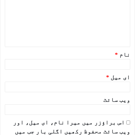
ب
ص
ر
ہ
*
نام
*
ای میل
*
ویب‌ سائٹ
اس براؤزر میں میرا نام، ای میل، اور
ویب سائٹ محفوظ رکھیں اگلی بار جب میں