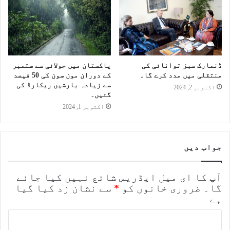
ڈنمارک سبز توانائی کی
پاکستان میں جولائی سے ستمبر
منتقلی میں مدد کرے گا۔
کے دوران مون سون کی 50 فیصد
سے زیادہ بارشیں ریکارڈ کی
اکتوبر 2, 2024
گئیں۔
اکتوبر 1, 2024
جواب دیں
آپ کا ای میل ایڈریس شائع نہیں کیا جائے
گا۔
ضروری خانوں کو
*
سے نشان زد کیا گیا
ہے
ت