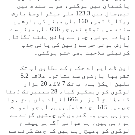
پاکستان میں ہوگئی، صوبہ سندھ میں
تیس سال میں 123.3 ملی میٹر اوسط بارش
ریکارڈ تھی، 160 ملی میٹر کی بارشیں
سندھ میں توقع تھی جو 696 ملی میٹر سے
زیادہ ہوئی، چار سے پانچ ہفتے لگاتار
بارش ہوئی جس سے زمین کی پانی جذب
کرنیکی صلاحیت بھی ختم ہوگئی۔
این ڈے ایم اے حکام کے مطابق اب تک
تقریبا بارشوں سے متاثرہ علاقہ 5.2
ملین ایکڑ ہے،اب تک 7 لاکھ 20 ہزار
لوگوں کو ریسکیو کیا، 28 ستمبرتک ڈیٹا
کے مطابق 1 ہزار 666 افراد جاں بحق ہوا
جس میں 615 بچے شامل ہیں، اب جو اموات
ہورہی ہیں وہ گھروں کی چھتیں گرنے سے
ہو رہی ہیں، ہم عوامی آگاہی پیغام
لوگوں کو بھیج رہے ہیں کہ چھت گرنے سے