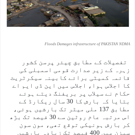
Floods Damages infrastructure of PAKISTAN NDMA
تفصیلات کے مطابق چیئر پرسن کشور
زہرہ کے زیر صدارت قومی اسمبلی کی
قائمہ کمیٹی برائے کابینہ سیکرٹریٹ
کا اجلاس ہوا، اجلاس میں این ڈی ایم اے
حکام نے سیلاب پر بریفنگ دیتے ہوئے
بتایا کہ بارش کا 30 سال ریکارڈ کے
مطابق 137 ملی میٹر تک بارشیں ہوئی،
اس مرتبہ عام روٹین سے 30 فیصد تک بڑھ
کر بارش ہونیکی توقع تھی، مون سون
سیزن میں 400 فیصد تک زیادہ بارشیں