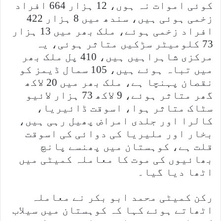
کوئی اموات نہ ہوں، 12 ہزار 664 افراد
زخمی ہوئی ہیں، سندھ میں 8 ہزار 422
افراد زخمی ہوئے، ملک بھر میں 13 ہزار
73 کلومیٹر سڑکیں متاثر ہوئی، یہ
مرکزی شاہراہیں ہیں، 410 پل ملک بھر
میں تباہ ہوئے ہیں، 105 سمال ڈیمز کو
نقصان پہنچا ہے، ملک بھر میں 20 لاکھ
گھر متاثر ہوئے، 9 لاکھ 73 ہزار لائیو
سٹاک متاثر ہوا، اسوقت ڈائیریا،
کالرا اور جلدی امراض پھیل رہی ہیں،
بخار اور ملیریا کی دوائی کی اسوقت
قلت ہے، کوہستان میں پھنسے پانچ
بھائیوں کی موت کا معاملہ کمیٹی میں
اٹھا دیا گیا۔
رکن کمیٹی محمد ابو بکر نے معاملہ
اٹھاتے ہوئے کہا کہ کوہستان میں سیلاب