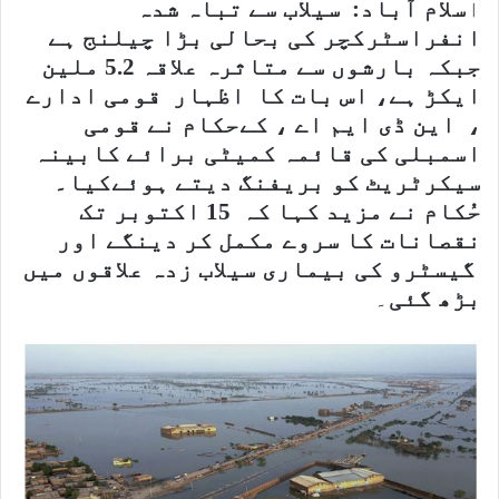
ا
سلام آباد: سیلاب سے تباہ شدہ
انفراسٹرکچر کی بحالی بڑا چیلنج ہے
جبکہ بارشوں سے متاثرہ علاقہ 5.2 ملین
ایکڑ ہے، اس بات کا اظہار قومی ادارے
، این ڈی ایم اے ، کےحکام نے قومی
اسمبلی کی قائمہ کمیٹی برائے کابینہ
سیکرٹریٹ کو بریفنگ دیتے ہوئےکیا۔
حُکام نے مزید کہا کہ 15 اکتوبر تک
نقصانات کا سروے مکمل کر دینگے اور
گیسٹرو کی بیماری سیلاب زدہ علاقوں میں
بڑھ گئی
۔