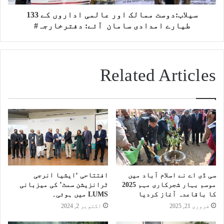
سیلاب:دوست ممالک اور عالمی اداروں کے 133
طیارے امدادی سامان آئے: دفترخارجہ#
Related Articles
سی ڈی اے نے اسلام آباد میں
افتتاحی ‘ایشیا انرجی
موسم بہار شجرکاری مہم 2025
ٹرانزیشن سمٹ’ کی میزبانی
کا باقاعدہ آغاز کردیا
LUMS میں ہوئی۔
فروری 21, 2025
اکتوبر 2, 2024