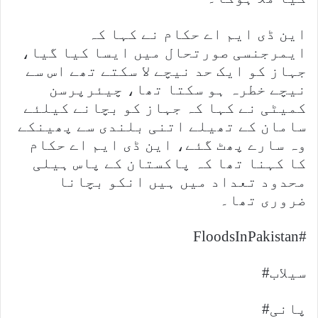
این ڈی ایم اے حکام نے کہا کہ
ایمرجنسی صورتحال میں ایسا کیا گیا،
جہاز کو ایک حد نیچے لا سکتے تھے اس سے
نیچے خطرہ ہو سکتا تھا، چیئرپرسن
کمیٹی نے کہا کہ جہاز کو بچانے کیلئے
سامان کے تھیلے اتنی بلندی سے پھینکے
وہ سارے پھٹ گئے، این ڈی ایم اے حکام
کا کہنا تھا کہ پاکستان کے پاس ہیلی
محدود تعداد میں ہیں انکو بچانا
ضروری تھا۔
#FloodsInPakistan
سیلاب#
پانی#