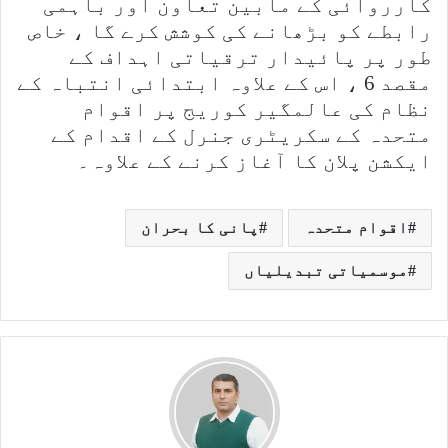
کارروائی کے مابین تعاون اور باہمی
رابطے کو بڑھانے کی کوشش کرے گا ، خاص
طور پر پائیدار ترقیاتی اہداف کے
مقصد 6 ، اس کے علاوہ ابتدائی انتباہ کے
نظام کی عالمگیر کوریج پر اقوام
متحدہ کے سکریٹری جنرل کے اقدام کے
ایکشن پلان کا آغاز کرنے کے علاوہ۔
اقوام متحدہ
پانی کا بحران
موسمیاتی تبدیلیاں