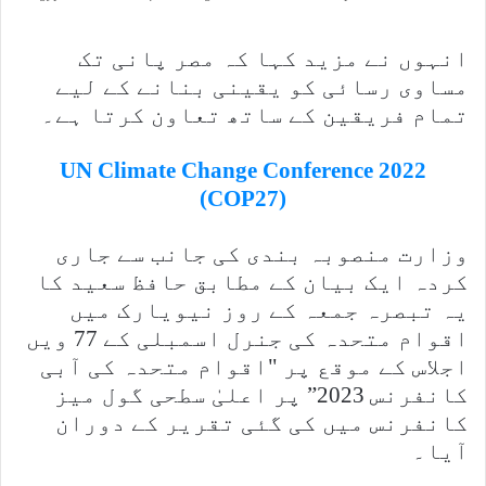
انہوں نے مزید کہا کہ مصر پانی تک
مساوی رسائی کو یقینی بنانے کے لیے
تمام فریقین کے ساتھ تعاون کرتا ہے۔
UN Climate Change Conference 2022
(COP27)
وزارت منصوبہ بندی کی جانب سے جاری
کردہ ایک بیان کے مطابق حافظ سعید کا
یہ تبصرہ جمعہ کے روز نیویارک میں
اقوام متحدہ کی جنرل اسمبلی کے 77 ویں
اجلاس کے موقع پر "اقوام متحدہ کی آبی
کانفرنس 2023” پر اعلیٰ سطحی گول میز
کانفرنس میں کی گئی تقریر کے دوران
آیا۔