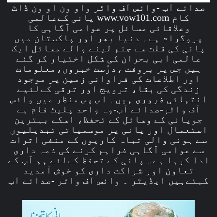
صدائے آب -وائس آف واٹر واو ون او ون ڈاٹ
کام www.vow101.com پانی کےعالمی
وعلاقائی مسائل پر عوامی آگاہی کا
پروگرام ہے۔ دنیا بھر اور پاکستان میں
پانی کی قلت سے جنم لینے والے مسائل ایک
عالمی آبی بحران کی شکل اختیار کر گئے
ہیں جس پر بروقت ،درُست خبروں،معلومات
اور اطلاعات کی فراوانی زمین پر موجود
زندگی کی بقا، ترویج اور ترقی کےلئیے
انتہائی ضروری ہیں۔ اس پس منظر میں وائس
آف واٹر-صدائے آب-وہ واحد پلیٹ فام ہے
جوپانی کے وسائل کے تحفظ، اسکے بہترین
استعمال اور پانی پر موسمیاتی تبدیلیوں
سے ہونی والی تباہ کاریوں کے منفی اثرات
سے عوامی آگاہی فراہم کرنے کی ذمہ داری
ادا کرہا ہے۔ پانی کے تحفظ کےلئے ہم آپ کے
تعاون اور شراکت داری کو خوش آمدید
کہتےہیں ایڈیٹر ۔ وائس آف واٹر -صدائے آب