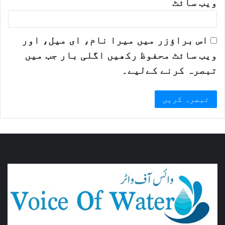
ویب‌ سائٹ
اس براؤزر میں میرا نام، ای میل، اور
ویب سائٹ محفوظ رکھیں اگلی بار جب میں
تبصرہ کرنے کےلیے۔