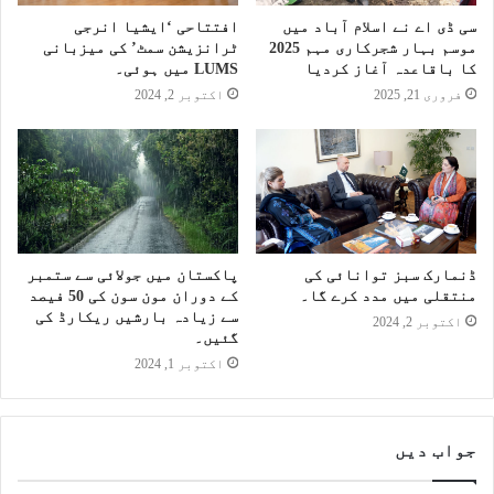
سی ڈی اے نے اسلام آباد میں
افتتاحی ‘ایشیا انرجی
موسم بہار شجرکاری مہم 2025
ٹرانزیشن سمٹ’ کی میزبانی
کا باقاعدہ آغاز کردیا
LUMS میں ہوئی۔
فروری 21, 2025
اکتوبر 2, 2024
ڈنمارک سبز توانائی کی
پاکستان میں جولائی سے ستمبر
منتقلی میں مدد کرے گا۔
کے دوران مون سون کی 50 فیصد
سے زیادہ بارشیں ریکارڈ کی
اکتوبر 2, 2024
گئیں۔
اکتوبر 1, 2024
جواب دیں