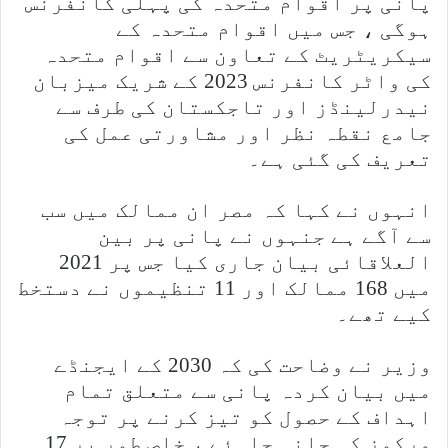
پانی پر اقوام متحدہ کی پہلی کانفرنس
ہوگی ، جس میں اقوام متحدہ کے
سیکریٹریٹ کے تعاون سے اقوام متحدہ
کی واٹر کانفرنس 2023 کے شریک میزبان
نیدرلینڈز اور تاجکستان کی طرف سے
جامع نقطہ نظر اور مشاورتی عمل کی
تعریف کی گئی ہے۔
انہوں نے کہا کہ مصر ان ممالک میں سب
سے آگے ہے جنہوں نے پانی پر بین
العلاقائی بیان جاری کیا جس پر 2021
میں 168 ممالک اور 11 تنظیموں نے دستخط
کیے تھے۔
وزیر نے وضاحت کی کہ 2030 کے ایجنڈے
میں بیان کردہ پانی سے متعلق تمام
اہداف کے حصول کو تیز کرنے پر توجہ
مرکوز کی جانی چاہئے ، خاص طور پر 17