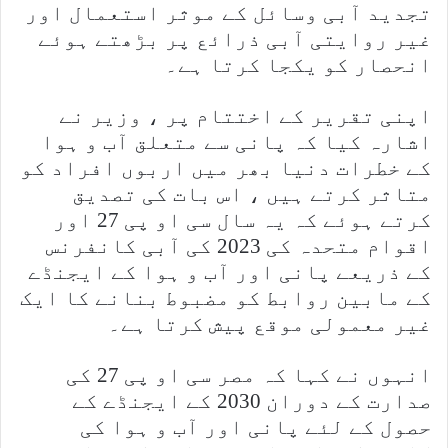
تجدید آبی وسائل کے موثر استعمال اور
غیر روایتی آبی ذرائع پر بڑھتے ہوئے
انحصار کو یکجا کرتا ہے۔
اپنی تقریر کے اختتام پر ، وزیر نے
اشارہ کیا کہ پانی سے متعلق آب و ہوا
کے خطرات دنیا بھر میں اربوں افراد کو
متاثر کرتے ہیں ، اس بات کی تصدیق
کرتے ہوئے کہ یہ سال سی او پی 27 اور
اقوام متحدہ کی 2023 کی آبی کانفرنس
کے ذریعے پانی اور آب و ہوا کے ایجنڈے
کے مابین روابط کو مضبوط بنانے کا ایک
غیر معمولی موقع پیش کرتا ہے۔
انہوں نے کہا کہ مصر سی او پی 27 کی
صدارت کے دوران 2030 کے ایجنڈے کے
حصول کے لئے پانی اور آب و ہوا کی