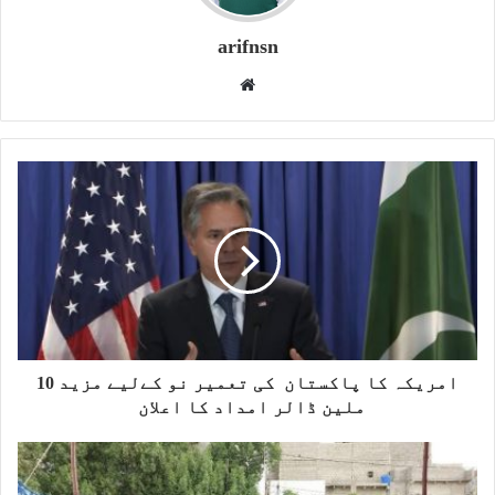
arifnsn
W
e
b
s
i
t
e
امریکہ کا پاکستان کی تعمیر نو کےلیے مزید 10
ملین ڈالر امداد کا اعلان