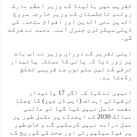
تقریب میں ہالینڈ کے وزیر اعظم مارک
روٹے، تاجکستان کے وزیر خارجہ سروج
الدین محی الدین اور اقوام متحدہ کی
ڈپٹی سیکرٹری جنرل آمنہ محمد نے شرکت
کی۔
اپنی تقریر کے دوران وزیر نے اس بات
پر زور دیا کہ پانی کا مسئلہ پائیدار
ترقی کے تین ستونوں سے قریبی تعلق
رکھتا ہے۔
انہوں نے کہا کہ اگر 17 پائیدار
ترقیاتی اہداف (ایس ڈی جیز) کا چھٹا
مقصد حاصل نہیں کیا گیا تو عالمی
ممالک 2030 کے ایجنڈے پر مکمل طور پر
عمل درآمد نہیں کرسکیں گے ، خاص طور
پر فوڈ سیکیورٹی اور صحت کی کوریج کے