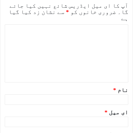
آپ کا ای میل ایڈریس شائع نہیں کیا جائے
گا۔
ضروری خانوں کو
*
سے نشان زد کیا گیا
ہے
ت
ب
ص
ر
ہ
*
نام
*
ای میل
*