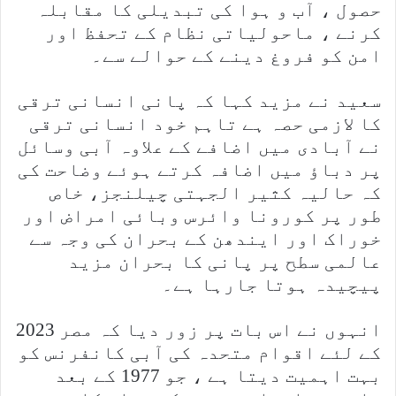
حصول ، آب و ہوا کی تبدیلی کا مقابلہ
کرنے ، ماحولیاتی نظام کے تحفظ اور
امن کو فروغ دینے کے حوالے سے۔
سعید نے مزید کہا کہ پانی انسانی ترقی
کا لازمی حصہ ہے تاہم خود انسانی ترقی
نے آبادی میں اضافے کے علاوہ آبی وسائل
پر دباؤ میں اضافہ کرتے ہوئے وضاحت کی
کہ حالیہ کثیر الجہتی چیلنجز، خاص
طور پر کورونا وائرس وبائی امراض اور
خوراک اور ایندھن کے بحران کی وجہ سے
عالمی سطح پر پانی کا بحران مزید
پیچیدہ ہوتا جارہا ہے۔
انہوں نے اس بات پر زور دیا کہ مصر 2023
کے لئے اقوام متحدہ کی آبی کانفرنس کو
بہت اہمیت دیتا ہے ، جو 1977 کے بعد