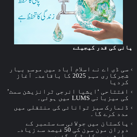
پانی کی قدر کیجیئے
سی ڈی اے نے اسلام آباد میں موسم بہار
شجرکاری مہم 2025 کا باقاعدہ آغاز
کردیا
افتتاحی ‘ایشیا انرجی ٹرانزیشن سمٹ’
کی میزبانی LUMS میں ہوئی۔
ڈنمارک سبز توانائی کی منتقلی میں
مدد کرے گا۔
پاکستان میں جولائی سے ستمبر کے
دوران مون سون کی 50 فیصد سے زیادہ
بارشیں ریکارڈ کی گئیں۔