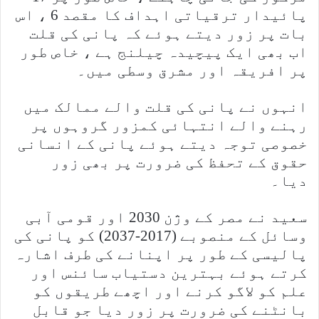
پائیدار ترقیاتی اہداف کا مقصد 6 ، اس
بات پر زور دیتے ہوئے کہ پانی کی قلت
اب بھی ایک پیچیدہ چیلنج ہے ، خاص طور
پر افریقہ اور مشرق وسطی میں۔
انہوں نے پانی کی قلت والے ممالک میں
رہنے والے انتہائی کمزور گروہوں پر
خصوصی توجہ دیتے ہوئے پانی کے انسانی
حقوق کے تحفظ کی ضرورت پر بھی زور
دیا۔
سعید نے مصر کے وژن 2030 اور قومی آبی
وسائل کے منصوبے (2017-2037) کو پانی کی
پالیسی کے طور پر اپنانے کی طرف اشارہ
کرتے ہوئے بہترین دستیاب سائنس اور
علم کو لاگو کرنے اور اچھے طریقوں کو
بانٹنے کی ضرورت پر زور دیا جو قابل