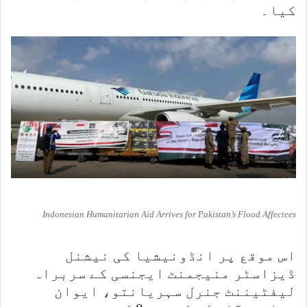
کیا۔
Indonesian Humanitarian Aid Arrives for Pakistan’s Flood Affectees
اس موقع پر انڈونیشیا کی نیشنل
ڈیزاسٹر منیجمنٹ ایجنسی کے سربراہ
لیفٹیننٹ جنرل سہریانتو، ایوان