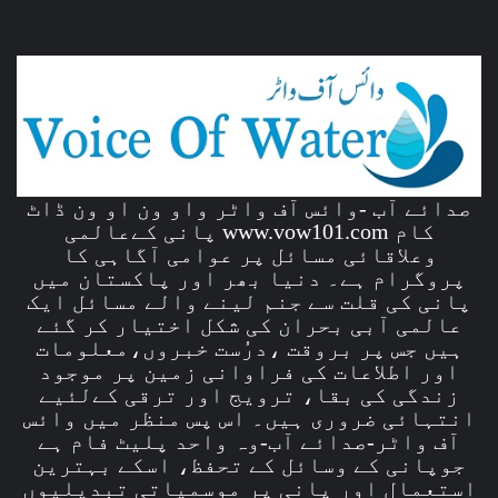
صدائے آب -وائس آف واٹر واو ون او ون ڈاٹ
کام www.vow101.com پانی کےعالمی
وعلاقائی مسائل پر عوامی آگاہی کا
پروگرام ہے۔ دنیا بھر اور پاکستان میں
پانی کی قلت سے جنم لینے والے مسائل ایک
عالمی آبی بحران کی شکل اختیار کر گئے
ہیں جس پر بروقت ،درُست خبروں،معلومات
اور اطلاعات کی فراوانی زمین پر موجود
زندگی کی بقا، ترویج اور ترقی کےلئیے
انتہائی ضروری ہیں۔ اس پس منظر میں وائس
آف واٹر-صدائے آب-وہ واحد پلیٹ فام ہے
جوپانی کے وسائل کے تحفظ، اسکے بہترین
استعمال اور پانی پر موسمیاتی تبدیلیوں