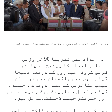
Indonesian Humanitarian Aid Arrives for Pakistan’s Flood Affectees
اس امداد میں تقریبا 90 ٹن وزنی
انسانی امداد کا پیکیج دو چارٹرڈ
قومی گروڈا طیاروں کے ذریعہ بھیجا
گیا ہے جس میں پاکستان میں تباہ کن
سیلاب متاثرین کے لئے ادویات ، خیمے ،
کپڑے ، کمبل ، سلیپنگ بیگ ، مچھر دانی
اور جنریٹر جیسے لاجسٹکس شامل ہیں۔
وفد کے سربراہ پروفیسر ڈاکٹر مہاجر