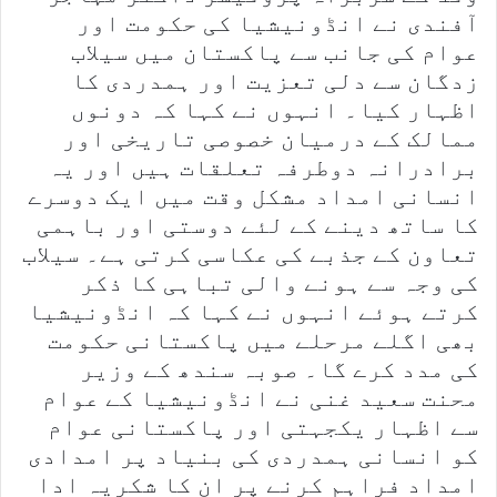
آفندی نے انڈونیشیا کی حکومت اور
عوام کی جانب سے پاکستان میں سیلاب
زدگان سے دلی تعزیت اور ہمدردی کا
اظہار کیا۔ انہوں نے کہا کہ دونوں
ممالک کے درمیان خصوصی تاریخی اور
برادرانہ دوطرفہ تعلقات ہیں اور یہ
انسانی امداد مشکل وقت میں ایک دوسرے
کا ساتھ دینے کے لئے دوستی اور باہمی
تعاون کے جذبے کی عکاسی کرتی ہے۔ سیلاب
کی وجہ سے ہونے والی تباہی کا ذکر
کرتے ہوئے انہوں نے کہا کہ انڈونیشیا
بھی اگلے مرحلے میں پاکستانی حکومت
کی مدد کرے گا۔ صوبہ سندھ کے وزیر
محنت سعید غنی نے انڈونیشیا کے عوام
سے اظہار یکجہتی اور پاکستانی عوام
کو انسانی ہمدردی کی بنیاد پر امدادی
امداد فراہم کرنے پر ان کا شکریہ ادا