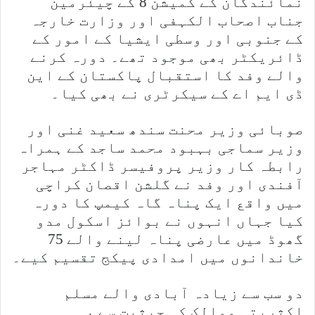
نمائندگان کے کمیشن 8 کے چیئرمین
جناب اصحاب الکہفی اور وزارت خارجہ
کے جنوبی اور وسطی ایشیا کے امور کے
ڈائریکٹر بھی موجود تھے۔ دورہ کرنے
والے وفد کا استقبال پاکستان کے این
ڈی ایم اے کے سیکرٹری نے بھی کیا۔
صوبائی وزیر محنت سندھ سعید غنی اور
وزیر سماجی بہبود محمد ساجد کے ہمراہ
رابطہ کار وزیر پروفیسر ڈاکٹر مہاجر
آفندی اور وفد نے گلشن اقصان کراچی
میں واقع ایک پناہ گاہ کیمپ کا دورہ
کیا جہاں انہوں نے بوائز اسکول مدو
گھوڈ میں عارضی پناہ لینے والے 75
خاندانوں میں امدادی پیکج تقسیم کیے۔
دو سب سے زیادہ آبادی والے مسلم
اکثریتی ممالک کی حیثیت سے ،