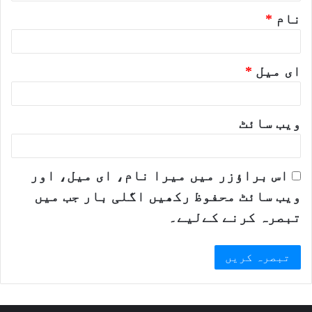
نام
*
ای میل
*
ویب‌ سائٹ
اس براؤزر میں میرا نام، ای میل، اور
ویب سائٹ محفوظ رکھیں اگلی بار جب میں
تبصرہ کرنے کےلیے۔