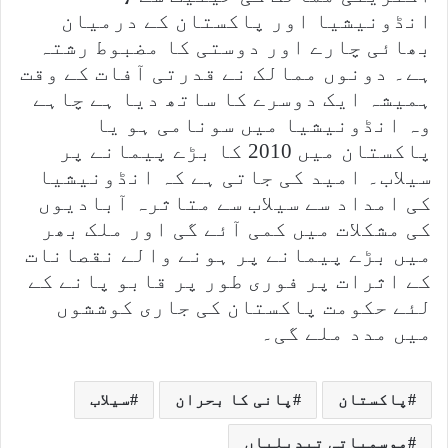
انڈونیشیا اور پاکستان کے درمیان
بھائی چارے اور دوستی کا مضبوط رشتہ
ہے۔ دونوں ممالک نے قدرتی آفات کے وقت
ہمیشہ ایک دوسرے کا ساتھ دیا ہے چاہے
وہ انڈونیشیا میں سونامی ہو یا
پاکستان میں 2010 کا بڑے پیمانے پر
سیلاب۔ امید کی جاتی ہے کہ انڈونیشیا
کی امداد سے سیلاب سے متاثرہ آبادیوں
کی مشکلات میں کمی آئے گی اور ملک بھر
میں بڑے پیمانے پر ہونے والے نقصانات
کے اثرات پر فوری طور پر قابو پانے کے
لئے حکومت پاکستان کی جاری کوششوں
میں مدد ملے گی۔
پاکستان
پانی کا بحران
سیلاب
موسمیاتی تبدیلیاں