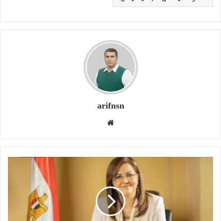
arifnsn
W
e
b
s
i
t
e