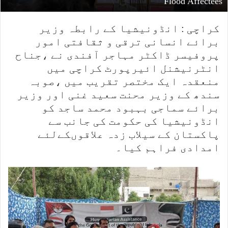
Flood Affectees
کراچی : انڈونیشیا کے رابطہ وزیر
برائے انسانی ترقی و ثقافتی امور
پروفیسر ڈاکٹر مہاجر آفندی نے ،جناح
انٹرنیشنل ائیرپورٹ کراچی میں
منعقدہ ایک مختصر تقریب میں ،صوبہ
سندھ کے وزیر محنت سعید غنی اور وزیر
برائے سماجی بہبود محمد ساجد کو
انڈونیشیا کی حکومت کی جانب سے
پاکستان کے سیلاب زدہ علاقوںکےلئے
امدادی فراہم کیا۔