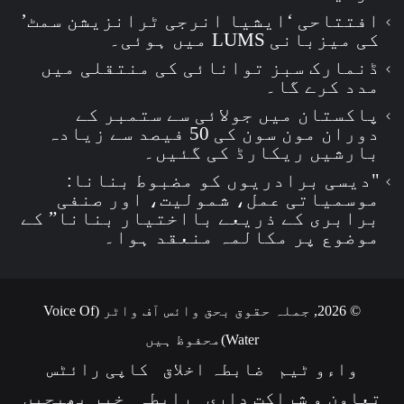
افتتاحی ‘ایشیا انرجی ٹرانزیشن سمٹ’
کی میزبانی LUMS میں ہوئی۔
ڈنمارک سبز توانائی کی منتقلی میں
مدد کرے گا۔
پاکستان میں جولائی سے ستمبر کے
دوران مون سون کی 50 فیصد سے زیادہ
بارشیں ریکارڈ کی گئیں۔
"دیسی برادریوں کو مضبوط بنانا:
موسمیاتی عمل، شمولیت، اور صنفی
برابری کے ذریعے بااختیار بنانا” کے
موضوع پر مکالمہ منعقد ہوا۔
© 2026, جملہ حقوق بحق وائس آف واٹر (Voice Of
Water)محفوظ ہیں
واءو ٹیم
ضابطہ اخلاق
کاپی رائٹس
تعاون و شراکت داری
رابطہ
خبر بھیجیں