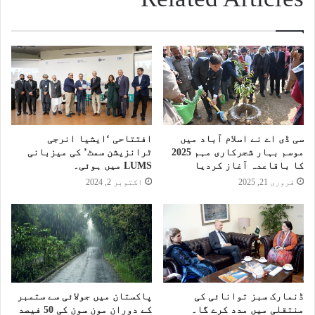
سی ڈی اے نے اسلام آباد میں
افتتاحی ‘ایشیا انرجی
موسم بہار شجرکاری مہم 2025
ٹرانزیشن سمٹ’ کی میزبانی
کا باقاعدہ آغاز کردیا
LUMS میں ہوئی۔
فروری 21, 2025
اکتوبر 2, 2024
ڈنمارک سبز توانائی کی
پاکستان میں جولائی سے ستمبر
منتقلی میں مدد کرے گا۔
کے دوران مون سون کی 50 فیصد