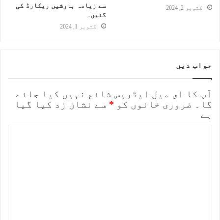
سے زیادہ بارشیں ریکارڈ کی
اکتوبر 2, 2024
گئیں۔
اکتوبر 1, 2024
جواب دیں
آپ کا ای میل ایڈریس شائع نہیں کیا جائے
گا۔
ضروری خانوں کو
*
سے نشان زد کیا گیا
ہے
ت
ب
ص
ر
ہ
*