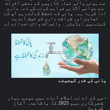
سے ہونی والی تباہ کاریوں کے منفی اثرات
سے عوامی آگاہی فراہم کرنے کی ذمہ داری
ادا کرہا ہے۔ پانی کے تحفظ کےلئے ہم آپ کے
تعاون اور شراکت داری کو خوش آمدید
کہتےہیں ایڈیٹر ۔ وائس آف واٹر -صدائے آب
پانی کی قدر کیجیئے
سی ڈی اے نے اسلام آباد میں موسم بہار
شجرکاری مہم 2025 کا باقاعدہ آغاز
کردیا