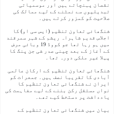
نقصان پہنچاتے ہیں اور موسمیاتی
تبدیلیوں سے نمٹنے کے لیے ممالک کی
صلاحیت کو کمزور کرتے ہیں۔
شنگھائی تعاون تنظیم (ایس سی او) کا
اجلاس قدیم شاہراہ ریشم کے شہر سمرقند
میں ہو رہا تھا جو کووڈ 19 وبائی مرض
کے آغاز کے بعد چینی صدر شی جن پنگ کا
پہلا غیر ملکی دورہ تھا۔
شنگھائی تعاون تنظیم کے ارکان عالمی
آبادی کا تقریبا نصف ہیں۔ جمعرات کو
ایران نے شنگھائی تعاون تنظیم کا
نواں مستقل رکن بننے کے لیے مفاہمت کی
یادداشت پر دستخط کیے تھے۔
بیان میں شنگھائی تعاون تنظیم کے