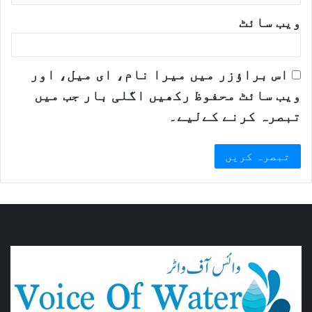
ویب‌ سائٹ
اس براؤزر میں میرا نام، ای میل، اور
ویب سائٹ محفوظ رکھیں اگلی بار جب میں
تبصرہ کرنے کےلیے۔