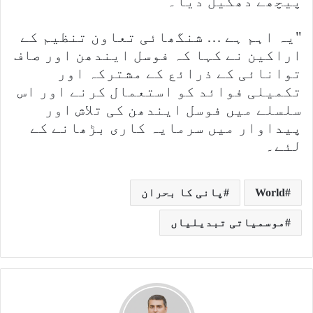
پیچھے دھکیل دیا۔
"یہ اہم ہے … شنگھائی تعاون تنظیم کے
اراکین نے کہا کہ فوسل ایندھن اور صاف
توانائی کے ذرائع کے مشترکہ اور
تکمیلی فوائد کو استعمال کرنے اور اس
سلسلے میں فوسل ایندھن کی تلاش اور
پیداوار میں سرمایہ کاری بڑھانے کے
لئے۔
World
پانی کا بحران
موسمیاتی تبدیلیاں