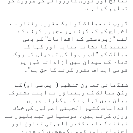
نتائج اور فوری کارروائی کی ضرورت کو
تسلیم کیا ہے۔
گروپ نے ممالک کو ایک مقررہ رفتار سے
اخراج کو کم کرنے پر مجبور کرنے کے
لئے "زبردستی کے اقدامات” کو بھی
تنقید کا نشانہ بنایا اور کہا کہ
ممالک کو "آب و ہوا کی تبدیلی کی روک
تھام کے میدان میں آزادانہ طور پر
قومی اہداف مقرر کرنے کا حق ہے”۔
شنگھائی تعاون تنظیم (ایس سی او) کے
رکن ممالک کے رہنماؤں نے اپنے مشترکہ
بیان میں کہا ہے کہ یکطرفہ جبری
اقدامات کثیر الجہتی اصولوں کی خلاف
ورزی کرتے ہیں، موسمیاتی تبدیلیوں سے
نمٹنے کے لیے کثیر الجہتی تعاون اور
اجتماعی اور قومی کوششوں کو شدید