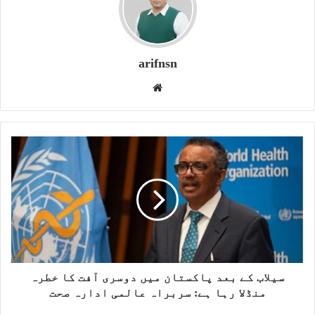
arifnsn
W
e
b
s
i
t
e
سیلاب کے بعد پاکستان میں دوسری آفت کا خطرہ
منڈلا رہا ہے: سربراہ عالمی ادارہ صحت