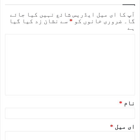
آپ کا ای میل ایڈریس شائع نہیں کیا جائے
گا۔
ضروری خانوں کو
*
سے نشان زد کیا گیا
ہے
ت
ب
ص
ر
ہ
*
نام
*
ای میل
*