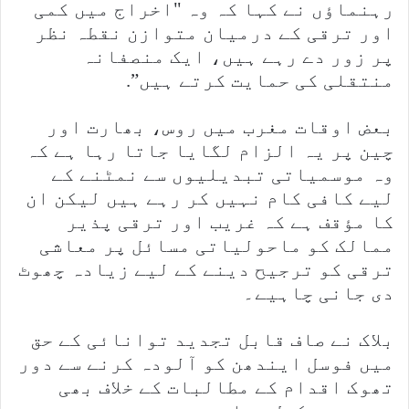
رہنماؤں نے کہا کہ وہ "اخراج میں کمی
اور ترقی کے درمیان متوازن نقطہ نظر
پر زور دے رہے ہیں، ایک منصفانہ
منتقلی کی حمایت کرتے ہیں”.
بعض اوقات مغرب میں روس، بھارت اور
چین پر یہ الزام لگایا جاتا رہا ہے کہ
وہ موسمیاتی تبدیلیوں سے نمٹنے کے
لیے کافی کام نہیں کر رہے ہیں لیکن ان
کا مؤقف ہے کہ غریب اور ترقی پذیر
ممالک کو ماحولیاتی مسائل پر معاشی
ترقی کو ترجیح دینے کے لیے زیادہ چھوٹ
دی جانی چاہیے۔
بلاک نے صاف قابل تجدید توانائی کے حق
میں فوسل ایندھن کو آلودہ کرنے سے دور
تھوک اقدام کے مطالبات کے خلاف بھی