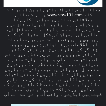
صدائے آب -وائس آف واٹر واو ون او ون ڈاٹ
کام www.vow101.com پانی کےعالمی
وعلاقائی مسائل پر عوامی آگاہی کا
پروگرام ہے۔ دنیا بھر اور پاکستان میں
پانی کی قلت سے جنم لینے والے مسائل ایک
عالمی آبی بحران کی شکل اختیار کر گئے
ہیں جس پر بروقت ،درُست خبروں،معلومات
اور اطلاعات کی فراوانی زمین پر موجود
زندگی کی بقا، ترویج اور ترقی کےلئیے
انتہائی ضروری ہیں۔ اس پس منظر میں وائس
آف واٹر-صدائے آب-وہ واحد پلیٹ فام ہے
جوپانی کے وسائل کے تحفظ، اسکے بہترین
استعمال اور پانی پر موسمیاتی تبدیلیوں
سے ہونی والی تباہ کاریوں کے منفی اثرات
سے عوامی آگاہی فراہم کرنے کی ذمہ داری
ادا کرہا ہے۔ پانی کے تحفظ کےلئے ہم آپ کے
تعاون اور شراکت داری کو خوش آمدید
کہتےہیں ایڈیٹر ۔ وائس آف واٹر -صدائے آب