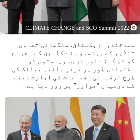
CLIMATE CHANGE and SCO Summit 2022
سمرقند، ازبکستان: شنگھائی تعاون
تنظیم کے رہنماؤں نے کاربن کے اخراج
کو کم کرنے اور غریب ریاستوں کو
اقتصادی طور پر ترقی یافتہ ممالک کی
طرح ترقیاتی اقدامات کی اجازت دینے
کے درمیان "توازن” پر زور دیا ہے.