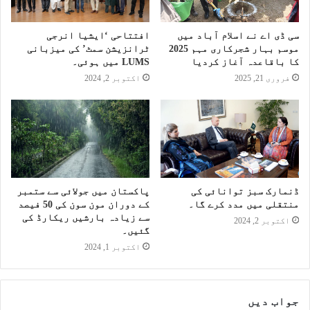
سی ڈی اے نے اسلام آباد میں
افتتاحی ‘ایشیا انرجی
موسم بہار شجرکاری مہم 2025
ٹرانزیشن سمٹ’ کی میزبانی
کا باقاعدہ آغاز کردیا
LUMS میں ہوئی۔
فروری 21, 2025
اکتوبر 2, 2024
ڈنمارک سبز توانائی کی
پاکستان میں جولائی سے ستمبر
منتقلی میں مدد کرے گا۔
کے دوران مون سون کی 50 فیصد
سے زیادہ بارشیں ریکارڈ کی
اکتوبر 2, 2024
گئیں۔
اکتوبر 1, 2024
جواب دیں