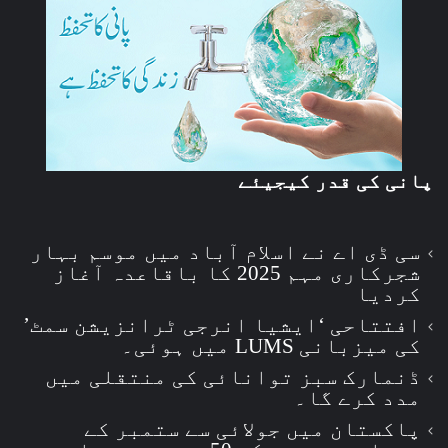
پانی کی قدر کیجیئے
سی ڈی اے نے اسلام آباد میں موسم بہار
شجرکاری مہم 2025 کا باقاعدہ آغاز
کردیا
افتتاحی ‘ایشیا انرجی ٹرانزیشن سمٹ’
کی میزبانی LUMS میں ہوئی۔
ڈنمارک سبز توانائی کی منتقلی میں
مدد کرے گا۔
پاکستان میں جولائی سے ستمبر کے