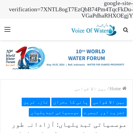
google-site-
verification=7XNTL8ogT7EzQbB74Pm4TqcFkDu-
VGaPdhaRHXOEgjY
nu
Search
for
Home
/
بین الا قوامی
بین الا قوامی
پانی کا بحران
تازہ ترین
تجزیے اور تبصرے
موسمیاتی تبدیلیاں
موسمیاتی تبدیلیاں: آزادانہ طور