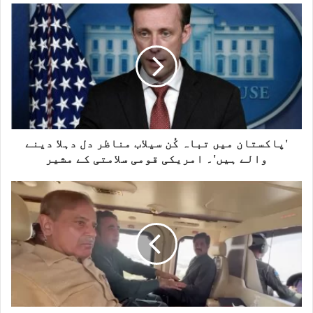
s
i
t
e
'پاکستان میں تباہ کُن سیلاب مناظر دل دہلا دینے
والے ہیں'۔ امریکی قومی سلامتی کے مشیر