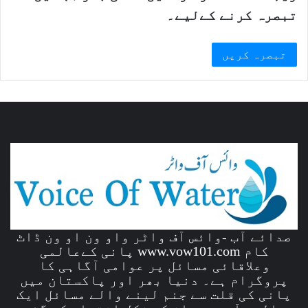
تبصرہ کرنے کےلیے۔
صدائے آب -وائس آف واٹر واو ون او ون ڈاٹ
کام www.vow101.com پانی کےعالمی
وعلاقائی مسائل پر عوامی آگاہی کا
پروگرام ہے۔ دنیا بھر اور پاکستان میں
پانی کی قلت سے جنم لینے والے مسائل ایک