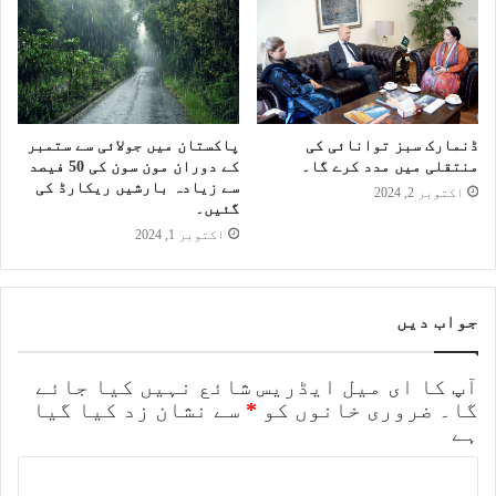
ڈنمارک سبز توانائی کی
پاکستان میں جولائی سے ستمبر
منتقلی میں مدد کرے گا۔
کے دوران مون سون کی 50 فیصد
سے زیادہ بارشیں ریکارڈ کی
اکتوبر 2, 2024
گئیں۔
اکتوبر 1, 2024
جواب دیں
آپ کا ای میل ایڈریس شائع نہیں کیا جائے
گا۔
ضروری خانوں کو
*
سے نشان زد کیا گیا
ہے
ت