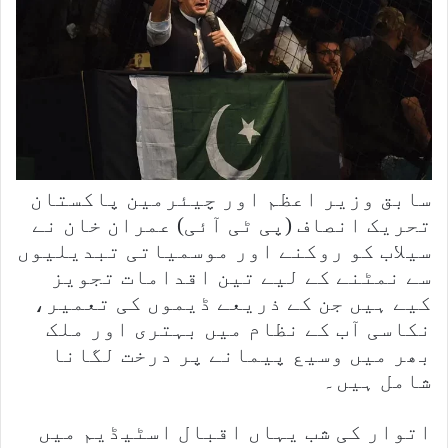
سابق وزیر اعظم اور چیئرمین پاکستان
تحریک انصاف (پی ٹی آئی) عمران خان نے
سیلاب کو روکنے اور موسمیاتی تبدیلیوں
سے نمٹنے کے لیے تین اقدامات تجویز
کیے ہیں جن کے ذریعے ڈیموں کی تعمیر،
نکاسی آب کے نظام میں بہتری اور ملک
بھر میں وسیع پیمانے پر درخت لگانا
شامل ہیں۔
اتوار کی شب یہاں اقبال اسٹیڈیم میں