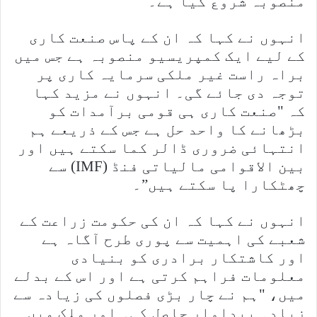
منصوبہ شروع کیا ہے۔
انہوں نے کہا کہ ان کے پاس صنعت کاری
کے لیے ایک کمپریسیو منصوبہ ہے جس میں
براہ راست غیر ملکی سرمایہ کاری پر
توجہ دی جائے گی۔ انہوں نے مزید کہا
کہ "صنعت کاری ہی قومی برآمدات کو
بڑھانے کا واحد حل ہے جس کے ذریعے ہم
انتہائی ضروری ڈالر کما سکتے ہیں اور
بین الاقوامی مالیاتی فنڈ (IMF) سے
چھٹکارا پا سکتے ہیں”۔
انہوں نے کہا کہ ان کی حکومت زراعت کے
شعبے کی اہمیت سے پوری طرح آگاہ ہے
اور کاشتکار برادری کو بنیادی
معلومات فراہم کرتی ہے اور اس کے بدلے
میں، "ہم نے چار بڑی فصلوں کی زیادہ سے
زیادہ پیداوار حاصل کی۔ اور ملک میں