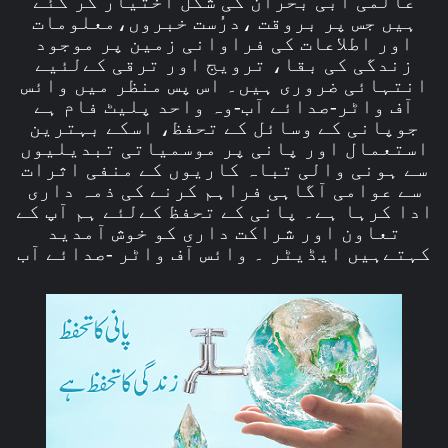
عالمی آبی بحران کی شکل اختیار کر گئے
ہیں جس پر بروقت ،درُست خبروں،معلومات
اور اطلاعات کی فراوانی زمین پر موجود
زندگی کی بقا، ترویج اور ترقی کےلئیے
انتہائی ضروری ہیں۔ اس پس منظر میں وائس
آف واٹر-صدائے آب-وہ واحد پلیٹ فام ہے
جوپانی کے وسائل کے تحفظ، اسکے بہترین
استعمال اور پانی پر موسمیاتی تبدیلیوں
سے ہونی والی تباہ کاریوں کے منفی اثرات
سے عوامی آگاہی فراہم کرنے کی ذمہ داری
ادا کرہا ہے۔ پانی کے تحفظ کےلئے ہم آپ کے
تعاون اور شراکت داری کو خوش آمدید
کہتےہیں ایڈیٹر ۔ وائس آف واٹر -صدائے آب