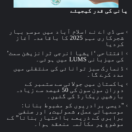
پانی کی قدر کیجیئے
سی ڈی اے نے اسلام آباد میں موسم بہار
شجرکاری مہم 2025 کا باقاعدہ آغاز
کردیا
افتتاحی ‘ایشیا انرجی ٹرانزیشن سمٹ’
کی میزبانی LUMS میں ہوئی۔
ڈنمارک سبز توانائی کی منتقلی میں
مدد کرے گا۔
پاکستان میں جولائی سے ستمبر کے
دوران مون سون کی 50 فیصد سے زیادہ
بارشیں ریکارڈ کی گئیں۔
"دیسی برادریوں کو مضبوط بنانا:
موسمیاتی عمل، شمولیت، اور صنفی
برابری کے ذریعے بااختیار بنانا” کے
موضوع پر مکالمہ منعقد ہوا۔