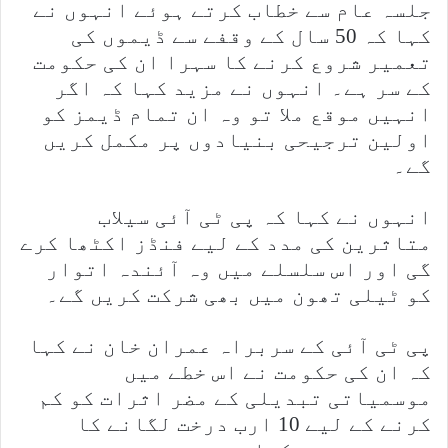
جلسہ عام سے خطاب کرتے ہوئے انہوں نے
کہا کہ 50 سال کے وقفے سے ڈیموں کی
تعمیر شروع کرنے کا سہرا ان کی حکومت
کے سر ہے۔ انہوں نے مزید کہا کہ اگر
انہیں موقع ملا تو وہ ان تمام ڈیمز کو
اولین ترجیحی بنیادوں پر مکمل کریں
گے۔
انہوں نے کہا کہ پی ٹی آئی سیلاب
متاثرین کی مدد کے لیے فنڈز اکٹھا کرے
گی اور اس سلسلے میں وہ آئندہ اتوار
کو ٹیلی تھون میں بھی شرکت کریں گے۔
پی ٹی آئی کے سربراہ عمران خان نے کہا
کہ ان کی حکومت نے اس خطے میں
موسمیاتی تبدیلی کے مضر اثرات کو کم
کرنے کے لیے 10 ارب درخت لگانے کا