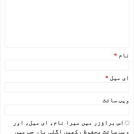
ب
ص
ر
ہ
*
نام
*
ای میل
*
ویب‌ سائٹ
اس براؤزر میں میرا نام، ای میل، اور
ویب سائٹ محفوظ رکھیں اگلی بار جب میں