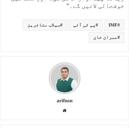
خوشحالی لائیں گے۔”
IMF
پی ٹی آئی
سیلاب متاثرین
عمران خان
arifnsn
W
e
b