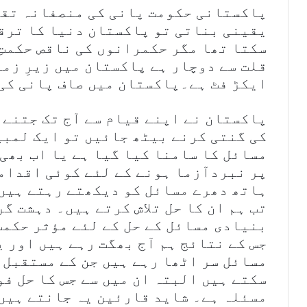
پاکستانی حکومت پانی کی منصفانہ تقس
یقینی بناتی تو پاکستان دنیا کا ترق
سکتا تھا مگر حکمرانوں کی ناقص حکمتِ
ایکڑ فٹ ہے۔پاکستان میں صاف پانی کی 
پاکستان نے اپنے قیام سے آج تک جتنے 
کی گنتی کرنے بیٹھ جائیں تو ایک لمبی
مسائل کا سامنا کیا گیا ہے یا اب بھی 
پر نبردآزما ہونے کے لئے کوئی اقداما
ہاتھ دھرے مسائل کو دیکھتے رہتے ہیں 
تب ہم ان کا حل تلاش کرتے ہیں۔ دہشت 
بنیادی مسائل کے حل کے لئے مؤثر حکمتِ
جس کے نتائج ہم آج بھگت رہے ہیں اور ی
مسائل سر اٹھا رہے ہیں جن کے مستقبل 
سکتے ہیں البتہ ان میں سے جس کا حل فو
مسئلہ ہے۔ شاید قارئین یہ جانتے ہیں 