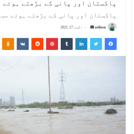
پاکستان اور پانی کے بڑھتے ہوئے 
پاکستان اور پانی کے بڑھتے ہوئے مس
arifnsn
S
اگست 17, 2022
e
Odnoklassniki
VKontakte
Reddit
Pinterest
Tumblr
LinkedIn
Twitter
Facebook
n
d
a
n
e
m
a
i
l