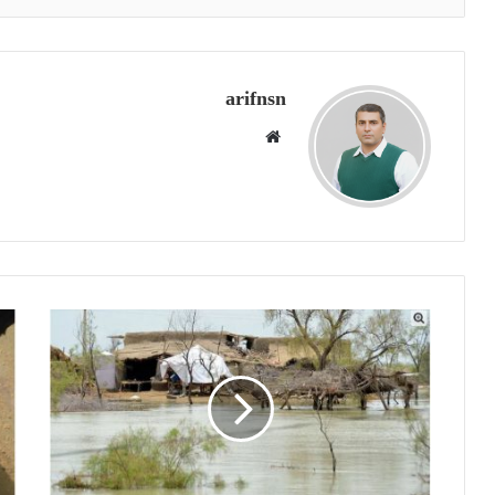
arifnsn
W
e
b
s
i
t
e