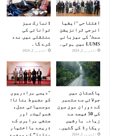
افتتاحی ‘ایشیا
ڈنمارک سبز
انرجی ٹرانزیشن
توانائی کی
سمٹ’ کی میزبانی
منتقلی میں مدد
LUMS میں ہوئی۔
کرے گا۔
اکتوبر 2, 2024
اکتوبر 2, 2024
پاکستان میں
"دیسی برادریوں
جولائی سے ستمبر
کو مضبوط بنانا:
کے دوران مون سون
موسمیاتی عمل،
کی 50 فیصد سے
شمولیت، اور
زیادہ بارشیں
صنفی برابری کے
ریکارڈ کی گئیں۔
ذریعے بااختیار
بنانا” کے موضوع
اکتوبر 1, 2024