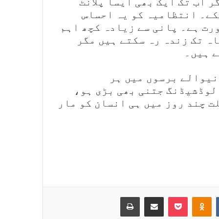
 اب تک ایک بھی ایسا پلانٹ
سکے۔ انتظامیہ کو یہ احساس
رت ہے۔ پانی سے زیادہ کچھ اہم
اہ تک زندہ رہ سکتے ہیں مگر
ے ہیں۔
نیوالے برسوں میں ہر
لوڈشیڈنگ جتنی بھی بڑی ہو،
ت چند روز میں ہی انسان کو مار
Print
Share via Email
Pocket
Odnoklassniki
VKontakte