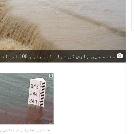
سندھ میں بارش کی تباہ کاریاں، 100 افراد جاں بحق
حب ڈیم محفوظ ہے، اضافی پ