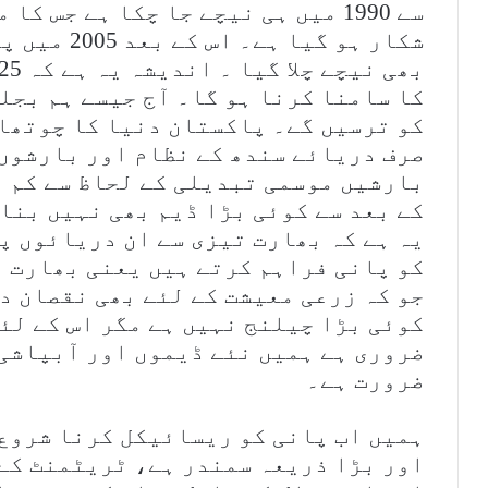
سے 1990 میں ہی نیچے جا چکا ہے جس 
شکار ہو گیا
کا سامنا کرنا ہو گا۔ آج جیسے ہم بجل
کو ترسیں گے۔ پاکستان دنیا کا چوتھا 
صرف دریائے سندھ کے نظام اور بارشوں 
کے بعد سے کوئی بڑا ڈیم بھی نہیں بنا
یہ ہے کہ بھارت تیزی سے ان دریائوں پ
کو پانی فراہم کرتے ہیں یعنی بھارت پ
جو کہ زرعی معیشت کے لئے بھی نقصان د
کوئی بڑا چیلنج نہیں ہے مگر اس کے لئ
ضروری ہے ہمیں نئے ڈیموں اور آبپاشی 
ضرورت ہے۔
ہمیں اب پانی کو ریسائیکل کرنا شروع 
اور بڑا ذریعہ سمندر ہے، ٹریٹمنٹ کے 