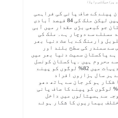
یم پراجیکٹس واپڈا
 پینے کے صاف پانی کی فراہمی
کے منصوبوں پر 279 ارب روپے خرچ کئے ہیں لیکن ملک کی 84 فیصد آبادی
ان جو کبھی بڑی مقدار میں آبی
د مسئلے سے دوچار ہے۔ ملک کی
ے، گلوبل وارمنگ کے باعث دنیا بھر
 سے سمندر کی سطح بلند اور
 ہے پاکستان سمیت دنیا بھر میں
انی سے محروم ہیں ۔پاکستان کونسل
آف ریسرچ آن واٹر ریسورسز کے مطابق دیہات میں 82% لوگوں کو پینے
ے ہر سال ہزاروں افراد
شکار ہو کر جان سے ہاتھ دھو
بیٹھتے ہیں۔ شہروں میں رہنے والے 15% لوگوں کو پینے کا صاف پانی
وجہ سے ہسپتالوں میں داخل
ختلف بیماریوں کا شکار ہوئے