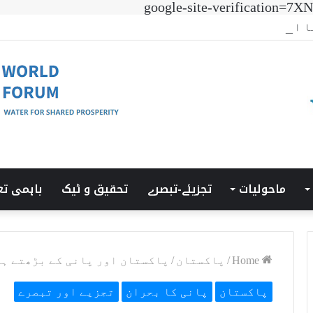
google-site-verificatio
جی ٹرانزیشن سمٹ’ کی میزبانی LUMS میں ہوئی۔
ماحولیات
تجزیئے-تبصرے
تحقیق و ٹیک
باہمی تع
Home
/
پاکستان
/
پاکستان اور پانی کے بڑھتے ہ
پاکستان
پانی کا بحران
تجزیے اور تبصرے