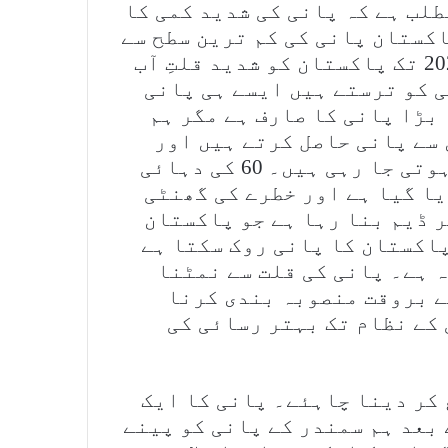
کا مطلب ہے کہ پانی کی شدید کمی کا
 ہے۔ اس کے بعد 2005 میں پاکستان پانی کی کم ترین سطح سے
بھی نیچے چلا گیا ۔ اندیشہ یہ ہے کہ 2025 تک پاکستان کو شدید قلتِ آب
ی کو ترستے ہیں ایسے ہی پانی
بڑا پانی کا صارف ہے مگر ہم
سے پانی حاصل کرتے ہیں اور
بارشیں موسمی تبدیلی کے لحاظ سے کم ہوتی جا رہی ہیں۔ 60 کی دہائی
یا گیا ہے اور خطرے کی گھنٹی
ر ڈیم بنا رہا ہے جو پاکستان
اکستان کا پانی روک سکتا ہے
ہ ہے۔ پانی کی قلت سے نمٹنا
ے بروقت منصوبہ بندی کرنا
کے نظام تک بہتر رسائی کی
کر دینا چاہئے۔ پانی کا ایک
بعد ہم سمندر کے پانی کو پینے