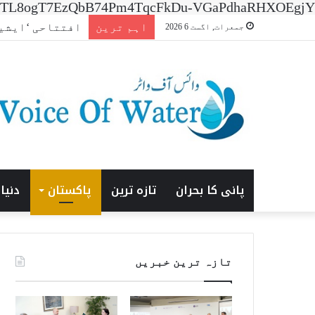
n=7XNTL8ogT7EzQbB74Pm4TqcFkDu-VGaPdhaRHXOEgjY
اہم ترین
افتتاحی ‘ایشیا انر
جمعرات, اگست 6 2026
پانی کا بحران
تازہ ترین
پاکستان
دنیا
تازہ ترین خبریں