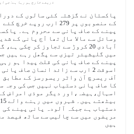
ذریعے خارج ہو رہا ہے: جی ا
پاکستان نے گزشتہ کئی سالوں کے دوران
پینے کے صاف پانی سے محروم ہے۔ پاکست
وسائل سے مالا مال تھا آج پانی کے شدی
آبادی 20 کروڑ سے تجاوز کر چکی ہ
میں گلیشیئر تیزی سے پگھل رہے ہیں جس
پینے کے صاف پانی کی قلت پیدا ہو رہی
اسوقت 2 ارب سے زائد انسان صاف پ
کا صاف پانی دستیاب نہیں جس کی وجہ س
اسہال،ہیضہ،اور دیگر موذی امراض کا 
دستیاب ہے جبکہ آلودہ پانی پینے کی 
مریضوں میں سے چالیس سے ساٹھ فیصد م
ہیں