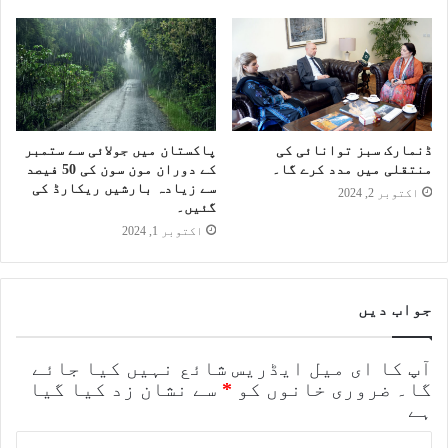
ڈنمارک سبز توانائی کی
پاکستان میں جولائی سے ستمبر
منتقلی میں مدد کرے گا۔
کے دوران مون سون کی 50 فیصد
سے زیادہ بارشیں ریکارڈ کی
اکتوبر 2, 2024
گئیں۔
اکتوبر 1, 2024
جواب دیں
آپ کا ای میل ایڈریس شائع نہیں کیا جائے
گا۔
ضروری خانوں کو
*
سے نشان زد کیا گیا
ہے
ت