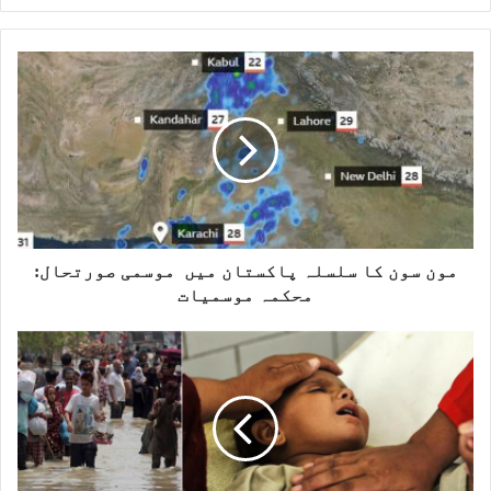
e
b
s
i
t
e
مون سون کا سلسلہ پاکستان میں موسمی صورتحال:
محکمہ موسمیات