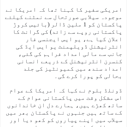
امریکی سفیر کا کہنا تھا کہ امریکا نے
موجودہ سیلابی صورتحال سے نمٹنے کیلئے
پاکستان کو 1 ملین ڈالر (بائیس کروڑ
پاکستانی روپے سے زائد) کی گرانٹ کا
اعلان کیا ہے، یو ایس ایجنسی فار
انٹرنیشنل ڈویلپمنٹ یو ایس ایڈ کی
جانب سے مالی امداد فراہم کی گئی،
کنسرن انٹرنیشنل کے ذریعے انسانی
امداد سندھ میں کمیونٹیز کی جلد
بحالی کو پورا کرے گی۔
ڈونلڈ بلوم نے کہا کہ امریکا کے عوام
اس مشکل وقت میں پاکستانی عوام کے
ساتھ کھڑے ہیں، ہمارے دل ان خاندانوں
کے ساتھ ہیں جنہوں نے پاکستان بھر میں
سیلاب میں اپنے پیاروں کو کھو دیا اور