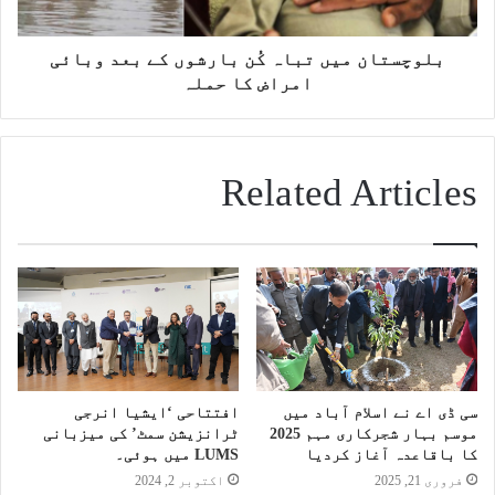
بلوچستان میں تباہ کُن بارشوں کے بعد وبائی
امراض کا حملہ
Related Articles
سی ڈی اے نے اسلام آباد میں
افتتاحی ‘ایشیا انرجی
موسم بہار شجرکاری مہم 2025
ٹرانزیشن سمٹ’ کی میزبانی
کا باقاعدہ آغاز کردیا
LUMS میں ہوئی۔
فروری 21, 2025
اکتوبر 2, 2024