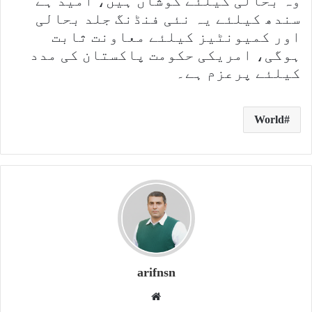
وہ بحالی کیلئے کوشاں ہیں، امید ہے
سندھ کیلئے یہ نئی فنڈنگ جلد بحالی
اور کمیونٹیز کیلئے معاونت ثابت
ہوگی، امریکی حکومت پاکستان کی مدد
کیلئے پرعزم ہے۔
World
arifnsn
W