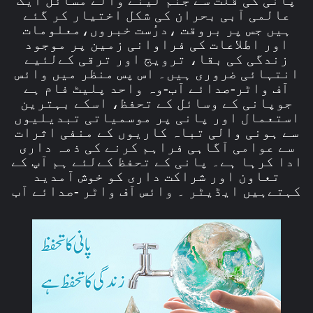
عالمی آبی بحران کی شکل اختیار کر گئے
ہیں جس پر بروقت ،درُست خبروں،معلومات
اور اطلاعات کی فراوانی زمین پر موجود
زندگی کی بقا، ترویج اور ترقی کےلئیے
انتہائی ضروری ہیں۔ اس پس منظر میں وائس
آف واٹر-صدائے آب-وہ واحد پلیٹ فام ہے
جوپانی کے وسائل کے تحفظ، اسکے بہترین
استعمال اور پانی پر موسمیاتی تبدیلیوں
سے ہونی والی تباہ کاریوں کے منفی اثرات
سے عوامی آگاہی فراہم کرنے کی ذمہ داری
ادا کرہا ہے۔ پانی کے تحفظ کےلئے ہم آپ کے
تعاون اور شراکت داری کو خوش آمدید
کہتےہیں ایڈیٹر ۔ وائس آف واٹر -صدائے آب