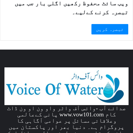
ویب سائٹ محفوظ رکھیں اگلی بار جب میں
تبصرہ کرنے کےلیے۔
صدائے آب -وائس آف واٹر واو ون او ون ڈاٹ
کام www.vow101.com پانی کےعالمی
وعلاقائی مسائل پر عوامی آگاہی کا
پروگرام ہے۔ دنیا بھر اور پاکستان میں
پانی کی قلت سے جنم لینے والے مسائل ایک