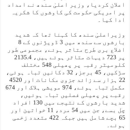
اعلان کردیا، وزیر اعلیٰ سندھ نے امداد
پر امریکی حکومت کی کاوشوں کا شکریہ
ادا کیا۔
وزیراعلیٰ سندھ کا کہنا تھا کہ شدید
بارشوں سے سندھ میں 3 ڈویژنوں کے 8
اضلاع بری طرح متاثر ہوئے، مجموعی طور
پر 723 دیہات متاثر ہوئے ہیں، 2135.4
کلومیٹر رقبہ پر پھیلی 548 مختلف
سڑکیں، 45 برجز، 32 دکانیں تباہ ہوئی،
22 ہزار سے زائد جزوی مکانات اور 4520
مکمل تباہ ہوئے، 974 مویشی ہلاک اور 674
رقبے پر پھیلی فصلیں تباہ ہوئیں،
شدید بارشوں کے نتیجے میں 130 افراد
چل بسے، جن میں 54 مرد، 11 خواتین اور
65 بچے شامل ہیں جبکہ 422 متعدد زخمی
ہوئے۔