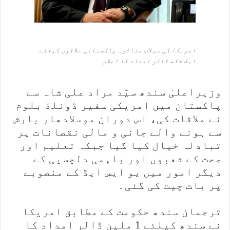
امریکا کی سیلاب متاثرہ پاکستانی علاقوں کیلئے
ایک لاکھ ڈالر امداد کا اعلان
وزیراعلیٰ سندھ سیّد مراد علی شاہ سے
پاکستان میں امریکی سفیر ڈونلڈ بلوم
نے ملاقات کی، اس دوران موسلادھار بارش
سے ہونے والے جانی و مالی نقصانات پر
تبادلہ خیال کیا گیا جبکہ تعلیم اور
صحت کے شعبوں اور باہمی دلچسپی کے
دیگر امور میں یو ایس ایڈ کے منصوبے
پر بات چیت کی گئی۔
ترجمان سندھ حکومت کے مطابق امریکا
نے سندھ کیلئے 1 ملین ڈالر امداد کا