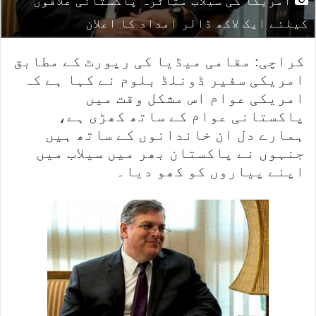
امریکا کی سیلاب متاثرہ پاکستانی علاقوں
کیلئے ایک لاکھ ڈالر امداد کا اعلان
کراچی: مقامی میڈیا کی رپورٹ کے مطابق
امریکی سفیر ڈونلڈ بلوم نے کہا ہے کہ
امریکی عوام اس مشکل وقت میں
پاکستانی عوام کے ساتھ کھڑی ہے،
ہمارے دل ان خاندانوں کے ساتھ ہیں
جنہوں نے پاکستان بھر میں سیلاب میں
اپنے پیاروں کو کھو دیا۔