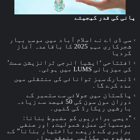
پانی کی قدر کیجیئے
سی ڈی اے نے اسلام آباد میں موسم بہار
شجرکاری مہم 2025 کا باقاعدہ آغاز
کردیا
افتتاحی ‘ایشیا انرجی ٹرانزیشن سمٹ’
کی میزبانی LUMS میں ہوئی۔
ڈنمارک سبز توانائی کی منتقلی میں
مدد کرے گا۔
پاکستان میں جولائی سے ستمبر کے
دوران مون سون کی 50 فیصد سے زیادہ
بارشیں ریکارڈ کی گئیں۔
"دیسی برادریوں کو مضبوط بنانا:
موسمیاتی عمل، شمولیت، اور صنفی
برابری کے ذریعے بااختیار بنانا” کے
موضوع پر مکالمہ منعقد ہوا۔