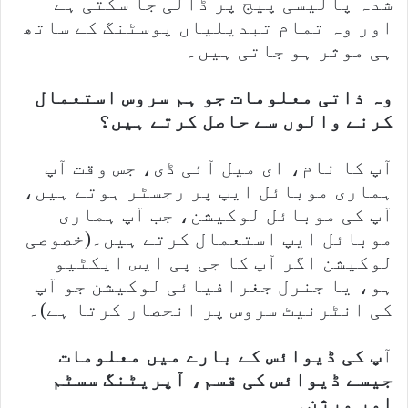
شدہ پالیسی پیج پر ڈالی جا سکتی ہے
اور وہ تمام تبدیلیاں پوسٹنگ کے ساتھ
ہی موثر ہو جاتی ہیں۔
وہ ذاتی معلومات جو ہم سروس استعمال
کرنے والوں سے حاصل کرتے ہیں؟
آپ کا نام، ای میل آئی ڈی، جس وقت آپ
ہماری موبائل ایپ پر رجسٹر ہوتے ہیں،
آپ کی موبائل لوکیشن، جب آپ ہماری
موبائل ایپ استعمال کرتے ہیں۔(خصوصی
لوکیشن اگر آپ کا جی پی ایس ایکٹیو
ہو، یا جنرل جغرافیائی لوکیشن جو آپ
کی انٹرنیٹ سروس پر انحصار کرتا ہے)۔
آ
پ کی ڈیوائس کے بارے میں معلومات
جیسے ڈیوائس کی قسم، آپریٹنگ سسٹم
اور ورژن۔