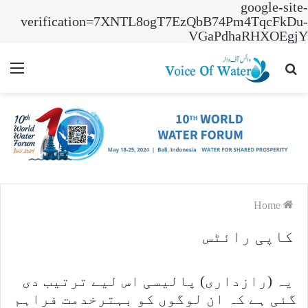
google-site-
verification=7XNTL8ogT7EzQbB74Pm4TqcFkDu-
VGaPdhaRHXOEgjY
nu
Search
for
Home
کاپی رائٹس
یہ (رازداری) پالیسی اس لیے ترتیب دی
گئی ہے کہ ان لوگوں کو بہترخدمت فراہم