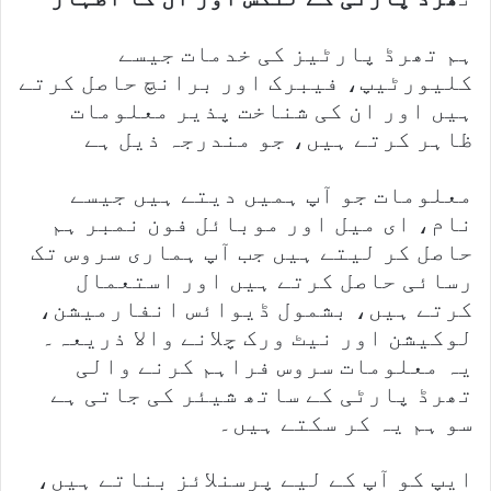
ہم تھرڈ پارٹیز کی خدمات جیسے
کلیورٹیپ، فیبرک اور برانچ حاصل کرتے
ہیں اور ان کی شناخت پذیر معلومات
ظاہر کرتے ہیں، جو مندرجہ ذیل ہے
معلومات جو آپ ہمیں دیتے ہیں جیسے
نام، ای میل اور موبائل فون نمبر ہم
حاصل کر لیتے ہیں جب آپ ہماری سروس تک
رسائی حاصل کرتے ہیں اور استعمال
کرتے ہیں، بشمول ڈیوائس انفارمیشن،
لوکیشن اور نیٹ ورک چلانے والا ذریعہ۔
یہ معلومات سروس فراہم کرنے والی
تھرڈ پارٹی کے ساتھ شیئر کی جاتی ہے
سو ہم یہ کر سکتے ہیں۔
ایپ کو آپ کے لیے پرسنلائز بناتے ہیں،