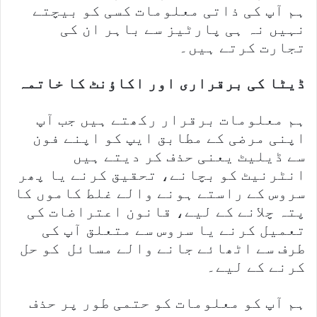
ہم آپ کی ذاتی معلومات کسی کو بیچتے
نہیں نہ ہی پارٹیز سے باہر ان کی
تجارت کرتے ہیں۔
ڈیٹا کی برقراری اور اکاؤنٹ کا خاتمہ
ہم معلومات برقرار رکھتے ہیں جب آپ
اپنی مرضی کے مطابق ایپ کو اپنے فون
سے ڈیلیٹ یعنی حذف کر دیتے ہیں
انٹرنیٹ کو بچانے، تحقیق کرنے یا پھر
سروس کے راستے ہونے والے غلط کاموں کا
پتہ چلانے کے لیے، قانون اعتراضات کی
تعمیل کرنے یا سروس سے متعلق آپ کی
طرف سے اٹھائے جانے والے مسائل کو حل
کرنے کے لیے۔
ہم آپ کو معلومات کو حتمی طور پر حذف