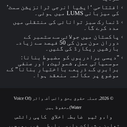
افتتاحی ‘ایشیا انرجی ٹرانزیشن سمٹ’
کی میزبانی LUMS میں ہوئی۔
ڈنمارک سبز توانائی کی منتقلی میں
مدد کرے گا۔
پاکستان میں جولائی سے ستمبر کے
دوران مون سون کی 50 فیصد سے زیادہ
بارشیں ریکارڈ کی گئیں۔
"دیسی برادریوں کو مضبوط بنانا:
موسمیاتی عمل، شمولیت، اور صنفی
برابری کے ذریعے بااختیار بنانا” کے
موضوع پر مکالمہ منعقد ہوا۔
© 2026, جملہ حقوق بحق وائس آف واٹر (Voice Of
Water)محفوظ ہیں
واءو ٹیم
ضابطہ اخلاق
کاپی رائٹس
تعاون و شراکت داری
رابطہ
خبر بھیجیں