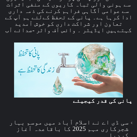
سے ہونی والی تباہ کاریوں کے منفی اثرات
سے عوامی آگاہی فراہم کرنے کی ذمہ داری
ادا کرہا ہے۔ پانی کے تحفظ کےلئے ہم آپ کے
تعاون اور شراکت داری کو خوش آمدید
کہتےہیں ایڈیٹر ۔ وائس آف واٹر -صدائے آب
پانی کی قدر کیجیئے
سی ڈی اے نے اسلام آباد میں موسم بہار
شجرکاری مہم 2025 کا باقاعدہ آغاز
کردیا