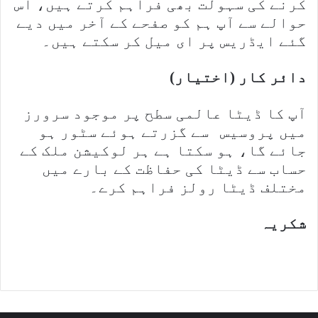
کرنے کی سہولت بھی فراہم کرتے ہیں، اس
حوالے سے آپ ہم کو صفحے کے آخر میں دیے
گئے ایڈریس پر ای میل کر سکتے ہیں۔
دائر کار (اختیار)
آپ کا ڈیٹا عالمی سطح پر موجود سرورز
میں پروسیس سے گزرتے ہوئے سٹور ہو
جائے گا، ہو سکتا ہے ہر لوکیشن ملک کے
حساب سے ڈیٹا کی حفاظت کے بارے میں
مختلف ڈیٹا رولز فراہم کرے۔
شکریہ