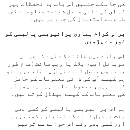
کی جا سکے جنہیں اس بات پر تحفظات ہیں
کہ ان کی ذاتی قابل شناخت معلومات کس
طرح سے استعمال کی جا رہی ہیں۔
براہِ کرام ہماری پرائیویسی پالیسی کو
غور سے پڑھی
ں
اس بارے میں جاننے کے لیے کہ جب آپ
موبائل ایپ، بلاگ یا ویب سائٹ (عام طور
پر سروس حاصل کرنے لیے) پہ جاتے ہیں تو
ہم کیسے آپ کی ذاتی معلومات کو حاصل
کرتے ہیں، محفوظ بناتے ہیں یا پھر آپ
کی معلومات کو کیسے ہینڈل کرتے ہیں۔
ہم اس پرائیویسی پالیسی کو کسی بھی
وقت تبدیل کرنے کا اختیار رکھتے ہیں
اور کسی بھی وقت اس حوالے سے ترمیم