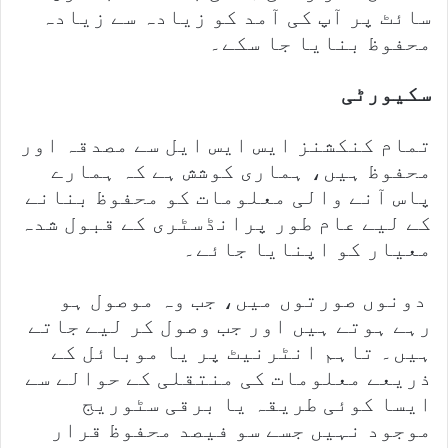
سائٹ پر آپ کی آمد کو زیادہ سے زیادہ
محفوظ بنایا جا سکے۔
سکیورٹی
تمام کنکشنز ایس ایس ایل سے مصدقہ اور
محفوظ ہیں، ہماری کوشش ہے کہ ہمارے
پاس آنے والی معلومات کو محفوظ بنانے
کے لیے عام طور پرانڈسٹری کے قبول شدہ
معیار کو اپنایا جائے۔
دونوں صورتوں میں، جب وہ موصول ہو
رہے ہوتے ہیں اور جب وصول کر لیے جاتے
ہیں۔ تاہم انٹرنیٹ پر یا موبائل کے
ذریعے معلومات کی منتقلی کے حوالے سے
ایسا کوئی طریقہ یا برقی سٹوریج
موجود نہیں جسے سو فیصد محفوظ قرار