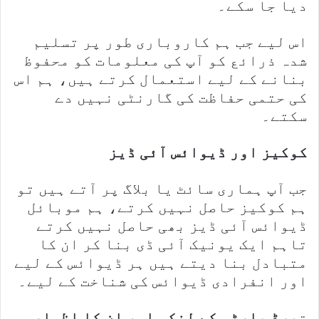
دیا جا سکے۔
اس لیے جب ہم کاروباری طور پر تسلیم
شدہ ذرائع کو آپ کی معلومات کو محفوظ
بنانے کے لیے استعمال کرتے ہیں، ہم اس
کی حتمی حفاظت کی گارنٹی نہیں دے
سکتے۔
کوکیز اور ڈیوائس آئی ڈیز
جب آپ ہماری سائٹ یا بلاگ پر آتے ہیں تو
ہم کوکیز حاصل نہیں کرتے، ہم موبائل
ڈیوائس آئی ڈیز بھی حاصل نہیں کرتے
تاہم ایک یونیک آئی ڈی بنا کر ان کا
متبادل بنا دیتے ہیں ہر ڈیوائس کے لیے
اور انفرادی ڈیوائس کی شناخت کے لیے۔
ت
ھرڈ پارٹی کے لنکس اور ان کا اظہار