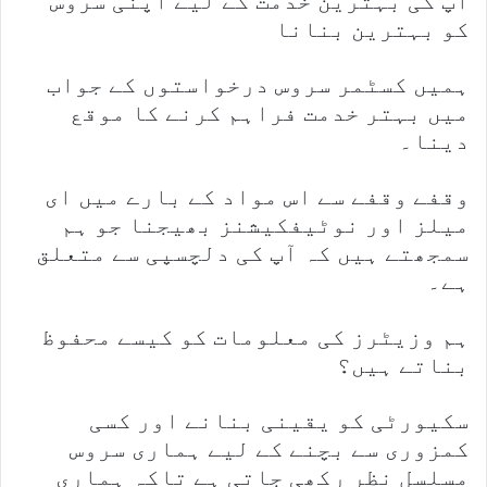
آپ کی بہترین خدمت کے لیے اپنی سروس
کو بہترین بنانا
ہمیں کسٹمر سروس درخواستوں کے جواب
میں بہتر خدمت فراہم کرنے کا موقع
دینا۔
وقفے وقفے سے اس مواد کے بارے میں ای
میلز اور نوٹیفکیشنز بھیجنا جو ہم
سمجھتے ہیں کہ آپ کی دلچسپی سے متعلق
ہے۔
ہم وزیٹرز کی معلومات کو کیسے محفوظ
بناتے ہیں؟
سکیورٹی کو یقینی بنانے اور کسی
کمزوری سے بچنے کے لیے ہماری سروس
مسلسل نظر رکھی جاتی ہے تاکہ ہماری