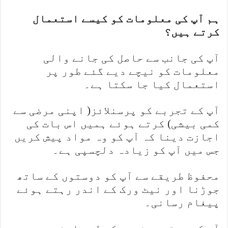
ہم آپ کی معلومات کو کیسے استعمال
کرتے ہیں؟
آپ کی جانب سے حاصل کی جانے والی
معلومات کو نیچے دیے گئے طور پر
استعمال کیا جا سکتا ہے۔
آپ کے تجربے کو پرسنلائز( اپنی مرضی سے
کمی بیشی) کرتے ہوئے ہمیں اس بات کی
اجازت دینا کہ آپ کو وہ مواد پیش کریں
جس میں آپ کو زیادہ دلچسپی ہے۔
محفوظ طریقے سے آپ کو دوستوں کے ساتھ
جوڑنا اور نیٹ ورک کے اندر رہتے ہوئے
پیغام رسانی۔