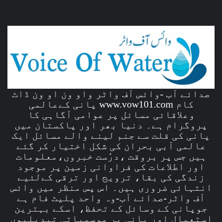
صدائے آب -وائس آف واٹر واو ون او ون ڈاٹ
کام www.vow101.com پانی کےعالمی
وعلاقائی مسائل پر عوامی آگاہی کا
پروگرام ہے۔ دنیا بھر اور پاکستان میں
پانی کی قلت سے جنم لینے والے مسائل ایک
عالمی آبی بحران کی شکل اختیار کر گئے
ہیں جس پر بروقت ،درُست خبروں،معلومات
اور اطلاعات کی فراوانی زمین پر موجود
زندگی کی بقا، ترویج اور ترقی کےلئیے
انتہائی ضروری ہیں۔ اس پس منظر میں وائس
آف واٹر-صدائے آب-وہ واحد پلیٹ فام ہے
جوپانی کے وسائل کے تحفظ، اسکے بہترین
استعمال اور پانی پر موسمیاتی تبدیلیوں