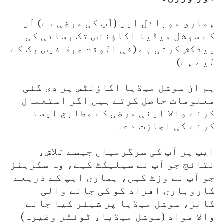
ہماری موبائل ایپ (آپ کی مرضی سے) آپ
کے سوشل میڈیا اکاؤنٹس تک رسائی کی
پیشکش کرتی ہے (فی الوقت صرف فیس بک کے
لیے ہے)
ہم ان سوشل میڈیا اکاؤنٹس پر دی گئی
معلومات حاصل کرتے ہیں اگر استعمال
کرنے والا اپنی مرضی کے مطابق ایسا
کرنے کی اجازت دے۔
ایپ پر آپ کی سرگرمیاں جیسے تلاش،
نتائج جو آپ نے سیلیکٹ کیے، وہ سکرینز
جو آپ نے وزٹ کیں، ہماری ایپ کے ذریعے
کاروباری افراد کو کی جانے والی
کالز، سوشل میڈیا پر شیئر کیا جانے
والا مواد (سوشل میڈیا، ٹوئٹر وغیرہ)