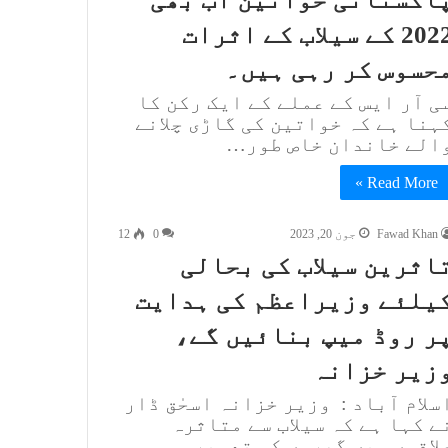
2022 کے سیلاب کے اثرات
حسوس کر رہی ہیں۔
ی آر ایس کے عملے کے ایک رکن کا
ہنا ہے کہ خواتین کی گاڑی چلانے
الے خاندان خاص طور…
Read More »
Fawad Khan
جون 20, 2023
0
12
اثرین سیلاب کی بحالی
یلئے وزیراعظم کی ہدایت
ر روڈ میپ بنائیں گے،
زیر خزانہ
سلام آباد : وزیر خزانہ اسحٰق ڈار
ے کہا ہے کہ سیلاب سے متاثرہ
لاقوں میں گھروں کی تعمیر