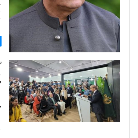
ح
س
ع
م
ا
و
م
ض
ا
و
م