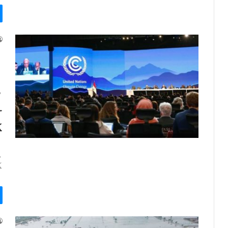
ا
ب
ح
ک
ا
ک
ا