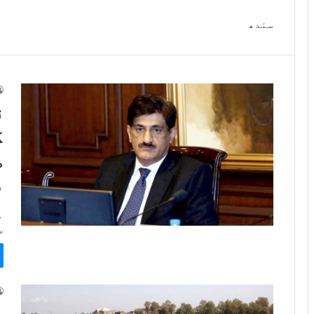
سندھ
ق
گ
ض
و
م
س
پ