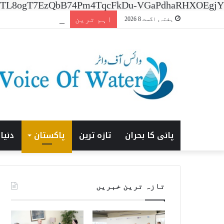
n=7XNTL8ogT7EzQbB74Pm4TqcFkDu-VGaPdhaRHXOEgjY
اہم ترین
افتتاحی ‘ایشیا انرجی
ہفتہ, اگست 8 2026
پانی کا بحران
تازہ ترین
پاکستان
دنیا
تازہ ترین خبریں