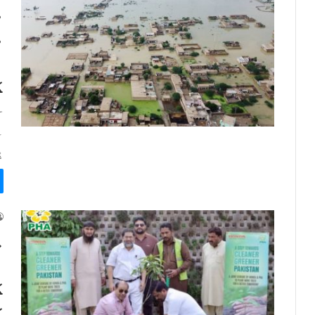
م
م
ب
ک
ح
ا
آ
ڈ
پ
ا
ک
گ