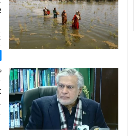
م
س
ک
و
ت
ک
پ
و
ا
ن
ع