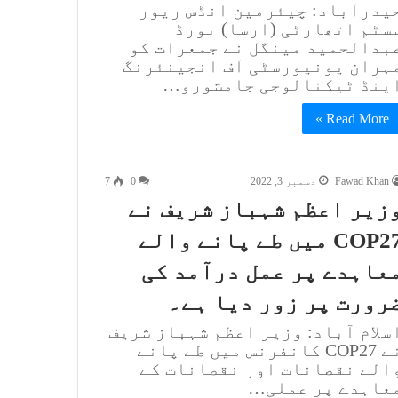
یدرآباد: چیئرمین انڈس ریور
سٹم اتھارٹی (ارسا) بورڈ
بدالحمید مینگل نے جمعرات کو
ہران یونیورسٹی آف انجینئرنگ
ینڈ ٹیکنالوجی جامشورو…
Read More »
Fawad Khan
دسمبر 3, 2022
0
7
زیر اعظم شہباز شریف نے
COP27 میں طے پانے والے
عاہدے پر عمل درآمد کی
رورت پر زور دیا ہے۔
سلام آباد: وزیر اعظم شہباز شریف
نے COP27 کانفرنس میں طے پانے
الے نقصانات اور نقصانات کے
عاہدے پر عملی…