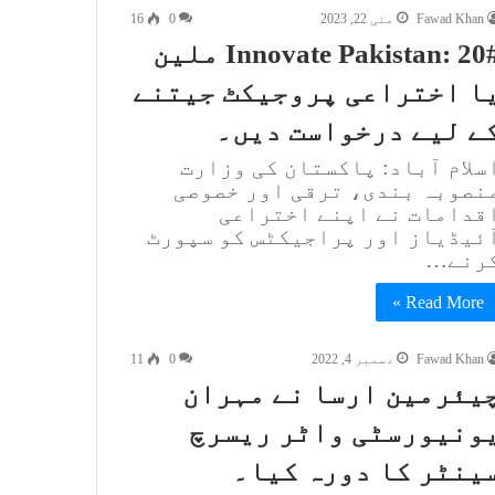
Fawad Khan
مئی 22, 2023
0
16
#Innovate Pakistan: 20 ملین
ا اختراعی پروجیکٹ جیتنے
ے لیے درخواست دیں۔
سلام آباد: پاکستان کی وزارت
نصوبہ بندی، ترقی اور خصوصی
قدامات نے اپنے اختراعی
ئیڈیاز اور پراجیکٹس کو سپورٹ
رنے…
Read More »
Fawad Khan
دسمبر 4, 2022
0
11
یئرمین ارسا نے مہران
ونیورسٹی واٹر ریسرچ
ینٹر کا دورہ کیا۔