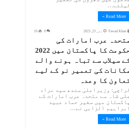
یلئے…
Read More »
Fawad Khan
مئی 23, 2023
0
10
تحدہ عرب امارات کی
حکومت کا پاکستان میں 2022
ے سیلاب سے تباہ ہونے والے
کانات کی تعمیر نو کے لیے
عاون کا وعدہ
راچی: وزیراعلیٰ سندھ سید مراد
لی شاہ سے متحدہ عرب امارات کے
اکستان میں سفیر حماد عبید
براہیم الزابی نے…
Read More »