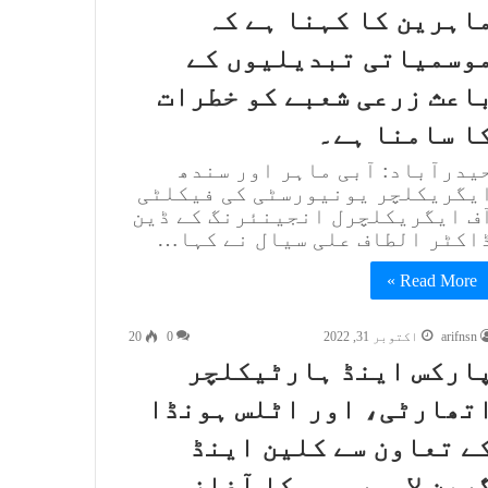
اہرین کا کہنا ہے کہ
وسمیاتی تبدیلیوں کے
اعث زرعی شعبے کو خطرات
ا سامنا ہے۔
یدرآباد: آبی ماہر اور سندھ
یگریکلچر یونیورسٹی کی فیکلٹی
ف ایگریکلچرل انجینئرنگ کے ڈین
اکٹر الطاف علی سیال نے کہا…
Read More »
arifnsn
اکتوبر 31, 2022
0
20
ارکس اینڈ ہارٹیکلچر
تھارٹی، اور اٹلس ہونڈا
ے تعاون سے کلین اینڈ
رین لاہور مہم کا آغاز