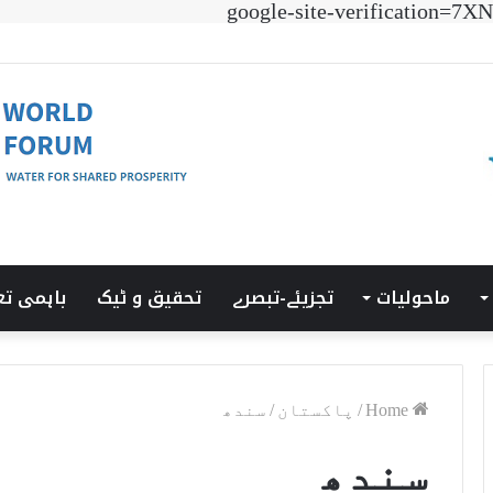
google-site-verificatio
 ٹرانزیشن سمٹ’ کی میزبانی LUMS میں ہوئی۔
ماحولیات
تجزیئے-تبصرے
تحقیق و ٹیک
باہمی تع
Home
/
پاکستان
/
سندھ
سندھ