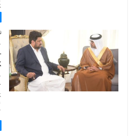
ک
م
ک
م
ت
ک
ع
پ
ا