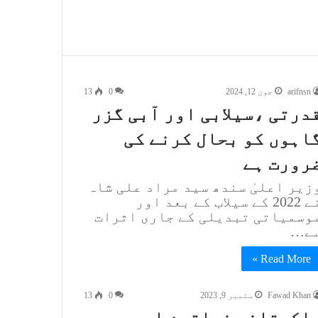
arifnsn
جون 12, 2024
0
13
درتی ،سیلابی اور آبی گزر
اہوں کو بحال کرنے کی
رورت ہے
زیر اعلیٰ سندھ سید مراد علی شاہ
نے 2022 کے سیلاب کے بعد اور
وسمیاتی تبدیلی کے جاری اثرات
ے…
Read More »
Fawad Khan
ستمبر 9, 2023
0
13
اکستانی خواتین اب بھی