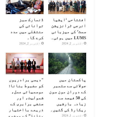
افتتاحی ‘ایشیا
ڈنمارک سبز
انرجی ٹرانزیشن
توانائی کی
سمٹ’ کی میزبانی
منتقلی میں مدد
LUMS میں ہوئی۔
کرے گا۔
اکتوبر 2, 2024
اکتوبر 2, 2024
پاکستان میں
"دیسی برادریوں
جولائی سے ستمبر
کو مضبوط بنانا:
کے دوران مون سون
موسمیاتی عمل،
کی 50 فیصد سے
شمولیت، اور
زیادہ بارشیں
صنفی برابری کے
ریکارڈ کی گئیں۔
ذریعے بااختیار
بنانا” کے موضوع
اکتوبر 1, 2024