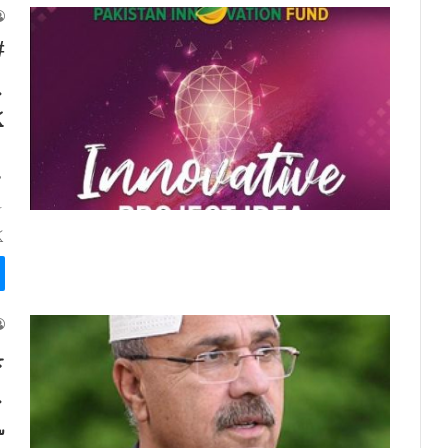
ی
ک
ا
م
ا
آ
ک
چ
ی
س